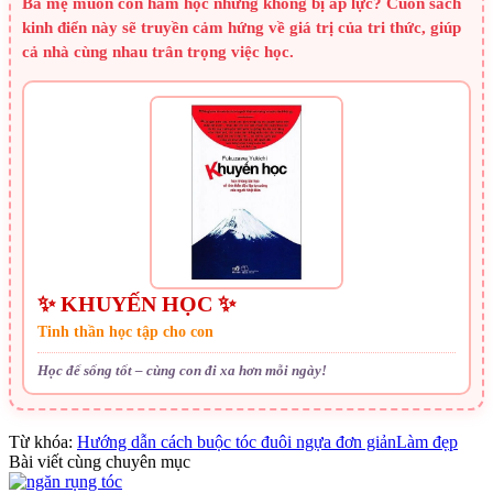
Ba mẹ muốn con ham học nhưng không bị áp lực? Cuốn sách
kinh điển này sẽ truyền cảm hứng về giá trị của tri thức, giúp
cả nhà cùng nhau trân trọng việc học.
✨ KHUYẾN HỌC ✨
Tinh thần học tập cho con
Học để sống tốt – cùng con đi xa hơn mỗi ngày!
Từ khóa:
Hướng dẫn cách buộc tóc đuôi ngựa đơn giản
Làm đẹp
Bài viết cùng chuyên mục