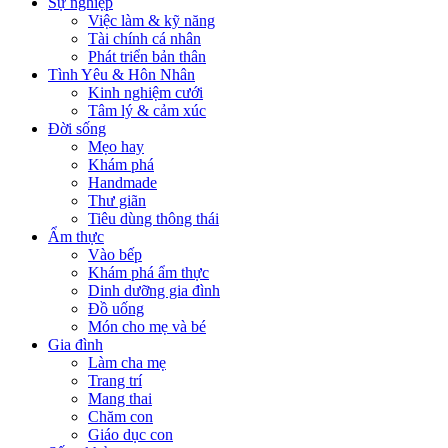
Sự nghiệp
Việc làm & kỹ năng
Tài chính cá nhân
Phát triển bản thân
Tình Yêu & Hôn Nhân
Kinh nghiệm cưới
Tâm lý & cảm xúc
Đời sống
Mẹo hay
Khám phá
Handmade
Thư giãn
Tiêu dùng thông thái
Ẩm thực
Vào bếp
Khám phá ẩm thực
Dinh dưỡng gia đình
Đồ uống
Món cho mẹ và bé
Gia đình
Làm cha mẹ
Trang trí
Mang thai
Chăm con
Giáo dục con