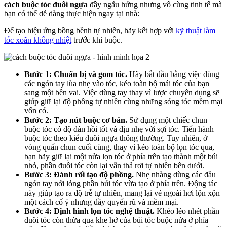
cách buộc tóc đuôi ngựa
đầy ngẫu hứng nhưng vô cùng tinh tế mà
bạn có thể dễ dàng thực hiện ngay tại nhà:
Để tạo hiệu ứng bồng bềnh tự nhiên, hãy kết hợp với
kỹ thuật làm
tóc xoăn không nhiệt
trước khi buộc.
Bước 1: Chuẩn bị và gom tóc.
Hãy bắt đầu bằng việc dùng
các ngón tay lùa nhẹ vào tóc, kéo toàn bộ mái tóc của bạn
sang một bên vai. Việc dùng tay thay vì lược chuyên dụng sẽ
giúp giữ lại độ phồng tự nhiên cùng những sóng tóc mềm mại
vốn có.
Bước 2: Tạo nút buộc cơ bản.
Sử dụng một chiếc chun
buộc tóc có độ đàn hồi tốt và dịu nhẹ với sợi tóc. Tiến hành
buộc tóc theo kiểu đuôi ngựa thông thường. Tuy nhiên, ở
vòng quấn chun cuối cùng, thay vì kéo toàn bộ lọn tóc qua,
bạn hãy giữ lại một nửa lọn tóc ở phía trên tạo thành một búi
nhỏ, phần đuôi tóc còn lại vẫn thả rơi tự nhiên bên dưới.
Bước 3: Đánh rối tạo độ phồng.
Nhẹ nhàng dùng các đầu
ngón tay nới lỏng phần búi tóc vừa tạo ở phía trên. Động tác
này giúp tạo ra độ trễ tự nhiên, mang lại vẻ ngoài hơi lộn xộn
một cách cố ý nhưng đầy quyến rũ và mềm mại.
Bước 4: Định hình lọn tóc nghệ thuật.
Khéo léo nhét phần
đuôi tóc còn thừa qua khe hở của búi tóc buộc nửa ở phía