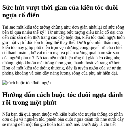
Sức hút vượt thời gian của kiểu tóc đuôi
ngựa cổ điển
Tại sao một kiểu tóc tưởng chừng như đơn giản nhất lại có sức sống
bền bỉ qua nhiều thế kỷ? Từ những bức tượng điêu khắc cổ đại cho
đến các sàn diễn thời trang cao cấp hiện đại, kiểu tóc đuôi ngựa luôn
giữ một vị trí độc tôn không thể thay thế. Dưới góc nhìn thẩm mỹ,
kiểu tóc này giúp phô diễn trọn vẹn đường cong quyến rũ của chiếc
cổ thanh mảnh, bờ vai mềm mại và phần xương quai hàm sắc sảo
của người phụ nữ. Nó tạo nên một hiệu ứng thị giác kéo căng nhẹ
nhàng, giúp khuôn mặt trông thon gọn, thanh thoát và rạng rỡ hơn.
Hơn cả một kiểu tóc thông thường, đây là tuyên ngôn của sự tự tin,
phóng khoáng và tràn đầy năng lượng sống của phụ nữ hiện đại.
Hướng dẫn cách buộc tóc đuôi ngựa đánh
rối trong một phút
Nếu bạn đã quá quen thuộc với kiểu buộc tóc truyền thống có phần
đơn điệu và nghiêm túc, phiên bản đuôi ngựa đánh rối nhẹ dưới đây
sẽ mang đến một làn gió hoàn toàn mới mẻ. Dưới đây là chi tiết