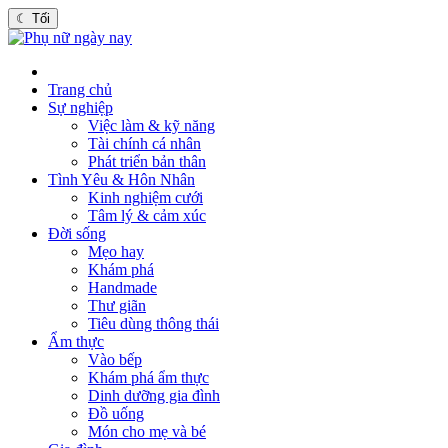
☾
Tối
Trang chủ
Sự nghiệp
Việc làm & kỹ năng
Tài chính cá nhân
Phát triển bản thân
Tình Yêu & Hôn Nhân
Kinh nghiệm cưới
Tâm lý & cảm xúc
Đời sống
Mẹo hay
Khám phá
Handmade
Thư giãn
Tiêu dùng thông thái
Ẩm thực
Vào bếp
Khám phá ẩm thực
Dinh dưỡng gia đình
Đồ uống
Món cho mẹ và bé