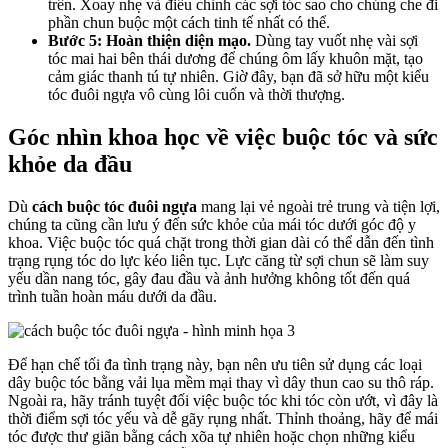
trên. Xoay nhẹ và điều chỉnh các sợi tóc sao cho chúng che đi
phần chun buộc một cách tinh tế nhất có thể.
Bước 5: Hoàn thiện diện mạo.
Dùng tay vuốt nhẹ vài sợi
tóc mai hai bên thái dương để chúng ôm lấy khuôn mặt, tạo
cảm giác thanh tú tự nhiên. Giờ đây, bạn đã sở hữu một kiểu
tóc đuôi ngựa vô cùng lôi cuốn và thời thượng.
Góc nhìn khoa học về việc buộc tóc và sức
khỏe da đầu
Dù
cách buộc tóc đuôi ngựa
mang lại vẻ ngoài trẻ trung và tiện lợi,
chúng ta cũng cần lưu ý đến sức khỏe của mái tóc dưới góc độ y
khoa. Việc buộc tóc quá chặt trong thời gian dài có thể dẫn đến tình
trạng rụng tóc do lực kéo liên tục. Lực căng từ sợi chun sẽ làm suy
yếu dần nang tóc, gây đau đầu và ảnh hưởng không tốt đến quá
trình tuần hoàn máu dưới da đầu.
Để hạn chế tối đa tình trạng này, bạn nên ưu tiên sử dụng các loại
dây buộc tóc bằng vải lụa mềm mại thay vì dây thun cao su thô ráp.
Ngoài ra, hãy tránh tuyệt đối việc buộc tóc khi tóc còn ướt, vì đây là
thời điểm sợi tóc yếu và dễ gãy rụng nhất. Thỉnh thoảng, hãy để mái
tóc được thư giãn bằng cách xõa tự nhiên hoặc chọn những kiểu