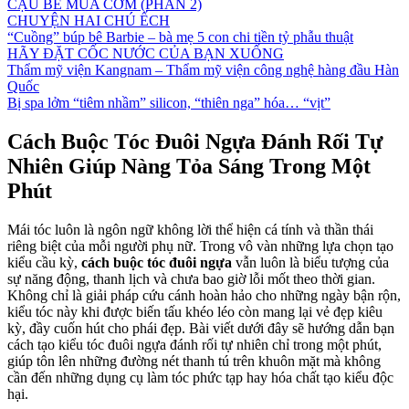
CẬU BÉ MUA CƠM (PHẦN 2)
CHUYỆN HAI CHÚ ẾCH
“Cuồng” búp bê Barbie – bà mẹ 5 con chi tiền tỷ phẫu thuật
HÃY ĐẶT CỐC NƯỚC CỦA BẠN XUỐNG
Thẩm mỹ viện Kangnam – Thẩm mỹ viện công nghệ hàng đầu Hàn
Quốc
Bị spa lởm “tiêm nhầm” silicon, “thiên nga” hóa… “vịt”
Cách Buộc Tóc Đuôi Ngựa Đánh Rối Tự
Nhiên Giúp Nàng Tỏa Sáng Trong Một
Phút
Mái tóc luôn là ngôn ngữ không lời thể hiện cá tính và thần thái
riêng biệt của mỗi người phụ nữ. Trong vô vàn những lựa chọn tạo
kiểu cầu kỳ,
cách buộc tóc đuôi ngựa
vẫn luôn là biểu tượng của
sự năng động, thanh lịch và chưa bao giờ lỗi mốt theo thời gian.
Không chỉ là giải pháp cứu cánh hoàn hảo cho những ngày bận rộn,
kiểu tóc này khi được biến tấu khéo léo còn mang lại vẻ đẹp kiêu
kỳ, đầy cuốn hút cho phái đẹp. Bài viết dưới đây sẽ hướng dẫn bạn
cách tạo kiểu tóc đuôi ngựa đánh rối tự nhiên chỉ trong một phút,
giúp tôn lên những đường nét thanh tú trên khuôn mặt mà không
cần đến những dụng cụ làm tóc phức tạp hay hóa chất tạo kiểu độc
hại.