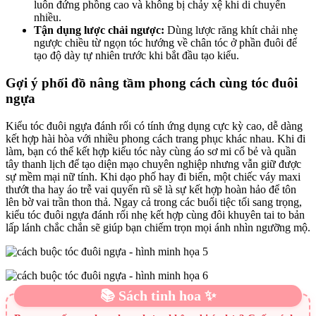
luôn đứng phồng cao và không bị chảy xệ khi di chuyển
nhiều.
Tận dụng lược chải ngược:
Dùng lược răng khít chải nhẹ
ngược chiều từ ngọn tóc hướng về chân tóc ở phần đuôi để
tạo độ dày tự nhiên trước khi bắt đầu tạo kiểu.
Gợi ý phối đồ nâng tầm phong cách cùng tóc đuôi
ngựa
Kiểu tóc đuôi ngựa đánh rối có tính ứng dụng cực kỳ cao, dễ dàng
kết hợp hài hòa với nhiều phong cách trang phục khác nhau. Khi đi
làm, bạn có thể kết hợp kiểu tóc này cùng áo sơ mi cổ bẻ và quần
tây thanh lịch để tạo diện mạo chuyên nghiệp nhưng vẫn giữ được
sự mềm mại nữ tính. Khi dạo phố hay đi biển, một chiếc váy maxi
thướt tha hay áo trễ vai quyến rũ sẽ là sự kết hợp hoàn hảo để tôn
lên bờ vai trần thon thả. Ngay cả trong các buổi tiệc tối sang trọng,
kiểu tóc đuôi ngựa đánh rối nhẹ kết hợp cùng đôi khuyên tai to bản
lấp lánh chắc chắn sẽ giúp bạn chiếm trọn mọi ánh nhìn ngưỡng mộ.
📚 Sách tinh hoa ✨