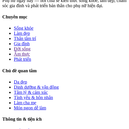
Phụ nữ ngày nay — nơi chia sẻ kiến thức sống khỏe, làm đẹp, chăm
sóc gia đình và phát triển bản thân cho phụ nữ hiện đại.
Chuyên mục
Sống khỏe
Làm đẹp
Thân tâm trí
Gia đình
Đời sống
Ẩm thực
Phát triển
Chủ đề quan tâm
Da đẹp
Dinh dưỡng & vận động
Tâm lý & cảm xúc
Tình yêu & hôn nhân
Làm cha mẹ
Món ngon dễ làm
Thông tin & tiện ích