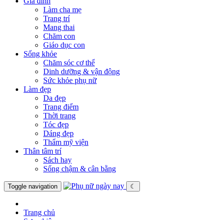
Gia đình
Làm cha mẹ
Trang trí
Mang thai
Chăm con
Giáo dục con
Sống khỏe
Chăm sóc cơ thể
Dinh dưỡng & vận động
Sức khỏe phụ nữ
Làm đẹp
Da đẹp
Trang điểm
Thời trang
Tóc đẹp
Dáng đẹp
Thẩm mỹ viện
Thân tâm trí
Sách hay
Sống chậm & cân bằng
Toggle navigation
☾
Trang chủ