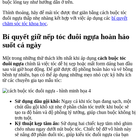
buộc lỏng tay như hướng dẫn ở trên.
Thỉnh thoảng, hãy để mái tóc được thư giãn bằng cách buộc tóc
đuôi ngựa thấp nhẹ nhàng kết hợp với việc áp dụng các
bí quyết
chăm sóc tóc khoa học
.
Bí quyết giữ nếp tóc đuôi ngựa hoàn hảo
suốt cả ngày
Một trong những thử thách lớn nhất khi áp dụng
cách buộc tóc
đuôi ngựa
chính là việc tóc dễ bị xẹp hoặc mất form dáng ban đầu
sau vài giờ hoạt động. Để giữ được độ phồng hoàn hảo và vẻ bồng
bềnh tự nhiên, bạn có thể áp dụng những mẹo nhỏ cực kỳ hữu ích
từ các chuyên gia tạo mẫu tóc:
Sử dụng dầu gội khô:
Ngay cả khi tóc bạn đang sạch, một
chút dầu gội khô xịt nhẹ ở phần chân tóc trước khi buộc sẽ
tạo ra độ bám và độ phồng lý tưởng, giúp chun buộc không bị
trơn tuột.
Kỹ thuật kẹp tăm ẩn:
Sử dụng hai chiếc kẹp tăm nhỏ ghim
chéo nhau ngay dưới nút buộc tóc. Chiếc bệ đỡ vô hình này
sẽ nâng đỡ phần đuôi tóc, giúp kiểu tóc đuôi ngựa của bạn