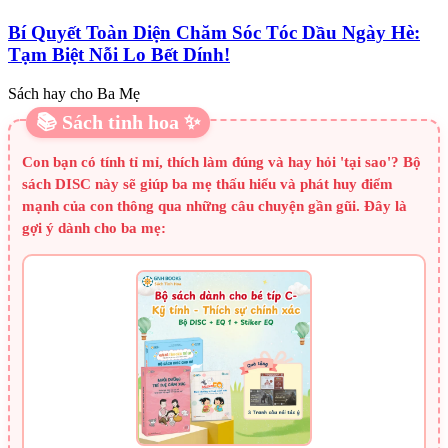
Bí Quyết Toàn Diện Chăm Sóc Tóc Dầu Ngày Hè:
Tạm Biệt Nỗi Lo Bết Dính!
Sách hay cho Ba Mẹ
📚 Sách tinh hoa ✨
Con bạn có tính tỉ mỉ, thích làm đúng và hay hỏi 'tại sao'? Bộ
sách DISC này sẽ giúp ba mẹ thấu hiểu và phát huy điểm
mạnh của con thông qua những câu chuyện gần gũi. Đây là
gợi ý dành cho ba mẹ: