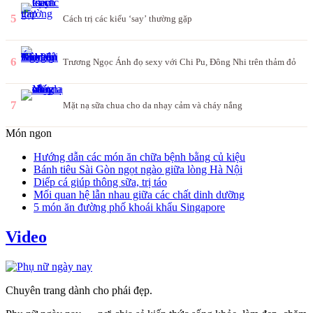
5
Cách trị các kiểu ‘say’ thường gặp
6
Trương Ngọc Ánh đọ sexy với Chi Pu, Đông Nhi trên thảm đỏ
7
Mặt nạ sữa chua cho da nhạy cảm và cháy nắng
Món ngon
Hướng dẫn các món ăn chữa bệnh bằng củ kiệu
Bánh tiêu Sài Gòn ngọt ngào giữa lòng Hà Nội
Diếp cá giúp thông sữa, trị táo
Mối quan hệ lẫn nhau giữa các chất dinh dưỡng
5 món ăn đường phố khoái khẩu Singapore
Video
Chuyên trang dành cho phái đẹp.