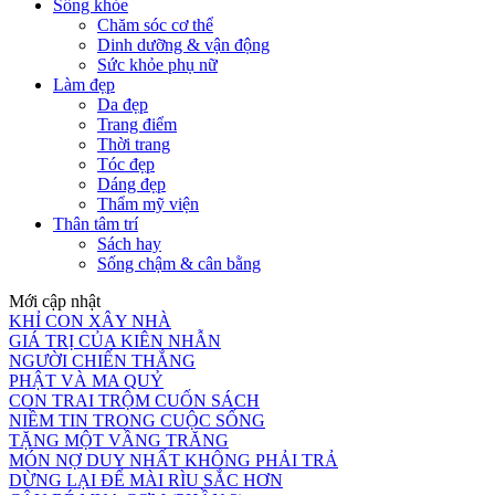
Sống khỏe
Chăm sóc cơ thể
Dinh dưỡng & vận động
Sức khỏe phụ nữ
Làm đẹp
Da đẹp
Trang điểm
Thời trang
Tóc đẹp
Dáng đẹp
Thẩm mỹ viện
Thân tâm trí
Sách hay
Sống chậm & cân bằng
Mới cập nhật
KHỈ CON XÂY NHÀ
GIÁ TRỊ CỦA KIÊN NHẪN
NGƯỜI CHIẾN THẮNG
PHẬT VÀ MA QUỶ
CON TRAI TRỘM CUỐN SÁCH
NIỀM TIN TRONG CUỘC SỐNG
TẶNG MỘT VẦNG TRĂNG
MÓN NỢ DUY NHẤT KHÔNG PHẢI TRẢ
DỪNG LẠI ĐỂ MÀI RÌU SẮC HƠN