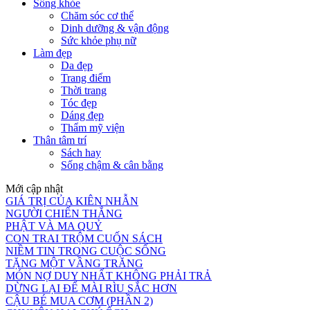
Sống khỏe
Chăm sóc cơ thể
Dinh dưỡng & vận động
Sức khỏe phụ nữ
Làm đẹp
Da đẹp
Trang điểm
Thời trang
Tóc đẹp
Dáng đẹp
Thẩm mỹ viện
Thân tâm trí
Sách hay
Sống chậm & cân bằng
Mới cập nhật
GIÁ TRỊ CỦA KIÊN NHẪN
NGƯỜI CHIẾN THẮNG
PHẬT VÀ MA QUỶ
CON TRAI TRỘM CUỐN SÁCH
NIỀM TIN TRONG CUỘC SỐNG
TẶNG MỘT VẦNG TRĂNG
MÓN NỢ DUY NHẤT KHÔNG PHẢI TRẢ
DỪNG LẠI ĐỂ MÀI RÌU SẮC HƠN
CẬU BÉ MUA CƠM (PHẦN 2)