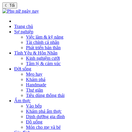
☾
Tối
Trang chủ
Sự nghiệp
Việc làm & kỹ năng
Tài chính cá nhân
Phát triển bản thân
Tình Yêu & Hôn Nhân
Kinh nghiệm cưới
Tâm lý & cảm xúc
Đời sống
Mẹo hay
Khám phá
Handmade
Thư giãn
Tiêu dùng thông thái
Ẩm thực
Vào bếp
Khám phá ẩm thực
Dinh dưỡng gia đình
Đồ uống
Món cho mẹ và bé