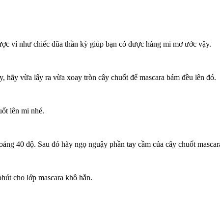
ược ví như chiếc đũa thần kỳ giúp bạn có được hàng mi mơ ước vậy.
ay, hãy vừa lấy ra vừa xoay tròn cây chuốt để mascara bám đều lên đó.
uốt lên mi nhé.
ng 40 độ. Sau đó hãy ngọ nguậy phần tay cầm của cây chuốt mascara v
phút cho lớp mascara khô hẳn.