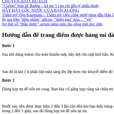
CHUYỆN HAI CHÚ ẾCH
“Cuồng” búp bê Barbie – bà mẹ 5 con chi tiền tỷ phẫu thuật
HÃY ĐẶT CỐC NƯỚC CỦA BẠN XUỐNG
Thẩm mỹ viện Kangnam – Thẩm mỹ viện công nghệ hàng đầu Hàn 
Bị spa lởm “tiêm nhầm” silicon, “thiên nga” hóa… “vịt”
Sự thật về “thần dược” serum nâng mũi cho sống mũi dọc dừa
Hướng dẫn để trang điểm được hàng mi dà
Bước 1
Sau khi dùng lotion cho toàn khuôn mặt, hãy đợi cho mặt khô hẳn. Kế
Sau đó là tán 1 ít phấn bột màu sáng lên lớp kem che khuyết điểm đó 
Bước 2
Dùng kẹp mi để uốn mi cong. Bạn hãy cố gắng kẹp càng sát chân mi 
Bước này nên được thực hiện 2 đến 3 lần cho đến khi bạn thấy hàng
trong 2 đến 5 giây, sau đó dùng kẹp mi để uốn lại mi.