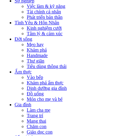
Sự nghiệp
Việc làm & kỹ năng
Tài chính cá nhân
Phát triển bản thân
Tình Yêu & Hôn Nhân
Kinh nghiệm cưới
Tâm lý & cảm xúc
Đời sống
Mẹo hay
Khám phá
Handmade
Thư giãn
Tiêu dùng thông thái
Ẩm thực
Vào bếp
Khám phá ẩm thực
Dinh dưỡng gia đình
Đồ uống
Món cho mẹ và bé
Gia đình
Làm cha mẹ
Trang trí
Mang thai
Chăm con
Giáo dục con