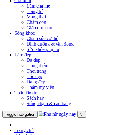
Gia đình
Làm cha mẹ
Trang trí
Mang thai
Chăm con
Giáo dục con
Sống khỏe
Chăm sóc cơ thể
Dinh dưỡng & vận động
Sức khỏe phụ nữ
Làm đẹp
Da đẹp
Trang điểm
Thời trang
Tóc đẹp
Dáng đẹp
Thẩm mỹ viện
Thân tâm trí
Sách hay
Sống chậm & cân bằng
Toggle navigation
☾
Trang chủ