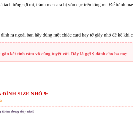
 tách từng sợi mi, tránh mascara bị vón cục trên lông mi. Để tránh mas
dính ra ngoài bạn hãy dùng một chiếc card hay tờ giấy nhỏ để kê khi 
y gắn kết tình cảm vô cùng tuyệt vời. Đây là gợi ý dành cho ba mẹ:
 ĐÌNH SIZE NHỎ ✨
ĩa
g thêm đong đầy nhé!