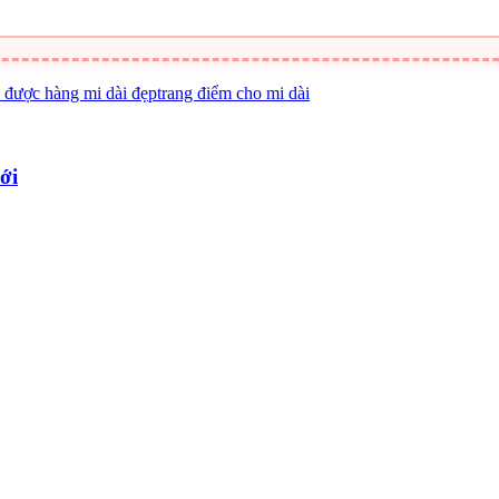
 được hàng mi dài đẹp
trang điểm cho mi dài
ới