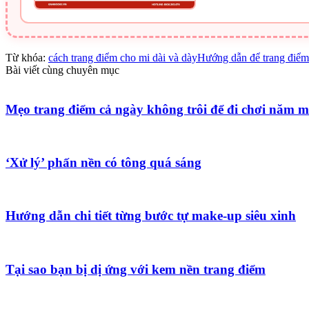
Từ khóa:
cách trang điểm cho mi dài và dày
Hướng dẫn để trang điểm
Bài viết cùng chuyên mục
Mẹo trang điểm cả ngày không trôi để đi chơi năm m
‘Xử lý’ phấn nền có tông quá sáng
Hướng dẫn chi tiết từng bước tự make-up siêu xinh
Tại sao bạn bị dị ứng với kem nền trang điểm