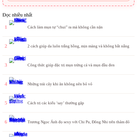
Đọc nhiều nhất
1
Cách làm mụn tự “chui” ra mà không cần nặn
2
2 cách giúp da luôn trắng hồng, mịn màng và không bắt nắng
3
Công thức giúp đặc trị mụn trứng cá và mụn đầu đen
4
Những trái cây khi ăn không nên bỏ vỏ
5
Cách trị các kiểu ‘say’ thường gặp
6
Trương Ngọc Ánh đọ sexy với Chi Pu, Đông Nhi trên thảm đỏ