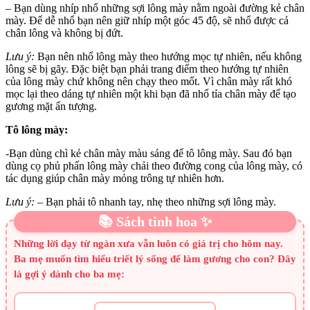
– Bạn dùng nhíp nhổ những sợi lông mày nằm ngoài đường kẻ chân
mày. Để dễ nhổ bạn nên giữ nhíp một góc 45 độ, sẽ nhổ được cả
chân lông và không bị đứt.
Lưu ý:
Bạn nên nhổ lông mày theo hướng mọc tự nhiên, nếu không
lông sẽ bị gãy. Đặc biệt bạn phải trang điểm theo hướng tự nhiên
của lông mày chứ không nên chạy theo mốt. Vì chân mày rất khó
mọc lại theo dáng tự nhiên một khi bạn đã nhổ tỉa chân mày để tạo
gương mặt ấn tượng.
Tô lông mày:
-Bạn dùng chì kẻ chân mày màu sáng để tô lông mày. Sau đó bạn
dùng cọ phủ phấn lông mày chải theo đường cong của lông mày, có
tác dụng giúp chân mày mỏng trông tự nhiên hơn.
Lưu ý:
– Bạn phải tô nhanh tay, nhẹ theo những sợi lông mày.
📚 Sách tinh hoa ✨
Những lời dạy từ ngàn xưa vẫn luôn có giá trị cho hôm nay.
Ba mẹ muốn tìm hiểu triết lý sống để làm gương cho con? Đây
là gợi ý dành cho ba mẹ: