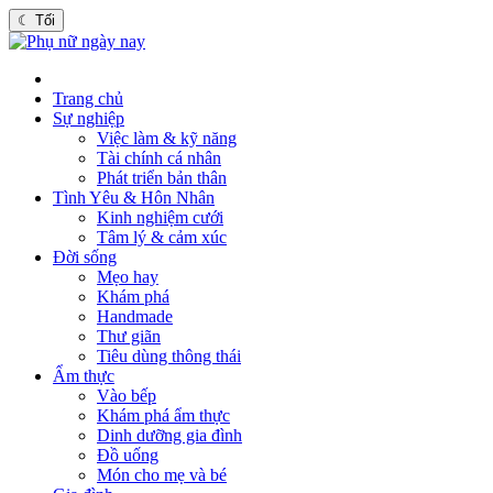
☾
Tối
Trang chủ
Sự nghiệp
Việc làm & kỹ năng
Tài chính cá nhân
Phát triển bản thân
Tình Yêu & Hôn Nhân
Kinh nghiệm cưới
Tâm lý & cảm xúc
Đời sống
Mẹo hay
Khám phá
Handmade
Thư giãn
Tiêu dùng thông thái
Ẩm thực
Vào bếp
Khám phá ẩm thực
Dinh dưỡng gia đình
Đồ uống
Món cho mẹ và bé