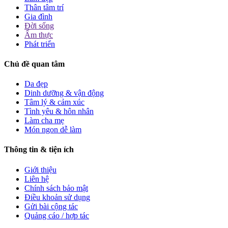
Thân tâm trí
Gia đình
Đời sống
Ẩm thực
Phát triển
Chủ đề quan tâm
Da đẹp
Dinh dưỡng & vận động
Tâm lý & cảm xúc
Tình yêu & hôn nhân
Làm cha mẹ
Món ngon dễ làm
Thông tin & tiện ích
Giới thiệu
Liên hệ
Chính sách bảo mật
Điều khoản sử dụng
Gửi bài cộng tác
Quảng cáo / hợp tác