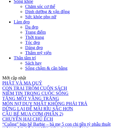
Sống khỏe
Chăm sóc cơ thể
Dinh dưỡng & vận động
Sức khỏe phụ nữ
Làm đẹp
Da đẹp
Trang điểm
Thời trang
Tóc đẹp
Dáng đẹp
Thẩm mỹ viện
Thân tâm trí
Sách hay
Sống chậm & cân bằng
Mới cập nhật
PHẬT VÀ MA QUỶ
CON TRAI TRỘM CUỐN SÁCH
NIỀM TIN TRONG CUỘC SỐNG
TẶNG MỘT VẦNG TRĂNG
MÓN NỢ DUY NHẤT KHÔNG PHẢI TRẢ
DỪNG LẠI ĐỂ MÀI RÌU SẮC HƠN
CẬU BÉ MUA CƠM (PHẦN 2)
CHUYỆN HAI CHÚ ẾCH
“Cuồng” búp bê Barbie – bà mẹ 5 con chi tiền tỷ phẫu thuật