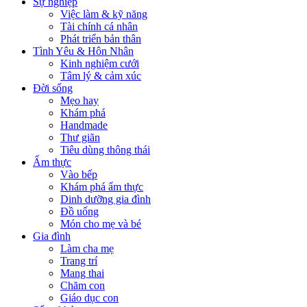
Sự nghiệp
Việc làm & kỹ năng
Tài chính cá nhân
Phát triển bản thân
Tình Yêu & Hôn Nhân
Kinh nghiệm cưới
Tâm lý & cảm xúc
Đời sống
Mẹo hay
Khám phá
Handmade
Thư giãn
Tiêu dùng thông thái
Ẩm thực
Vào bếp
Khám phá ẩm thực
Dinh dưỡng gia đình
Đồ uống
Món cho mẹ và bé
Gia đình
Làm cha mẹ
Trang trí
Mang thai
Chăm con
Giáo dục con