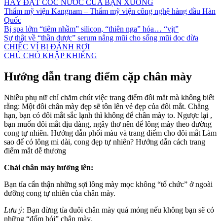
HÃY ĐẶT CỐC NƯỚC CỦA BẠN XUỐNG
Thẩm mỹ viện Kangnam – Thẩm mỹ viện công nghệ hàng đầu Hàn
Quốc
Bị spa lởm “tiêm nhầm” silicon, “thiên nga” hóa… “vịt”
Sự thật về “thần dược” serum nâng mũi cho sống mũi dọc dừa
CHIẾC VÍ BỊ ĐÁNH RƠI
CHÚ CHÓ KHẬP KHIỂNG
Hướng dẫn trang điểm cặp chân mày
Nhiều phụ nữ chỉ chăm chút việc trang điểm đôi mắt mà không biết
rằng: Một đôi chân mày đẹp sẽ tôn lên vẻ đẹp của đôi mắt. Chẳng
hạn, bạn có đôi mắt sắc lạnh thì không để chân mày to. Ngược lại ,
bạn muốn đôi mắt dịu dàng, ngây thơ nên để lông mày theo đường
cong tự nhiên. Hướng dẫn phối màu và trang điểm cho đôi mắt Làm
sao để có lông mi dài, cong đẹp tự nhiên? Hướng dẫn cách trang
điểm mắt dễ thương
Chải chân mày hướng lên:
Bạn tỉa cẩn thận những sợi lông mày mọc không “tổ chức” ở ngoài
đưỡng cong tự nhiên của chân mày.
Lưu ý:
Bạn đừng tỉa đuôi chân mày quá mỏng nếu không bạn sẽ có
những “đốm hói” chân mày.