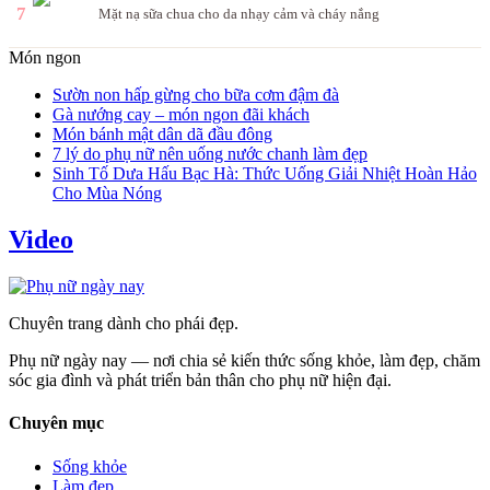
7
Mặt nạ sữa chua cho da nhạy cảm và cháy nắng
Món ngon
Sườn non hấp gừng cho bữa cơm đậm đà
Gà nướng cay – món ngon đãi khách
Món bánh mật dân dã đầu đông
7 lý do phụ nữ nên uống nước chanh làm đẹp
Sinh Tố Dưa Hấu Bạc Hà: Thức Uống Giải Nhiệt Hoàn Hảo
Cho Mùa Nóng
Video
Chuyên trang dành cho phái đẹp.
Phụ nữ ngày nay — nơi chia sẻ kiến thức sống khỏe, làm đẹp, chăm
sóc gia đình và phát triển bản thân cho phụ nữ hiện đại.
Chuyên mục
Sống khỏe
Làm đẹp