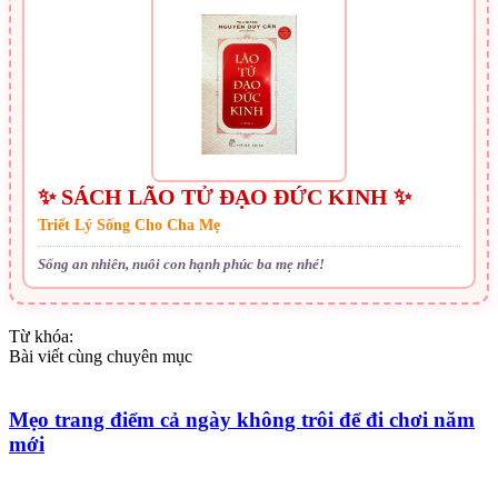
✨ SÁCH LÃO TỬ ĐẠO ĐỨC KINH ✨
Triết Lý Sống Cho Cha Mẹ
Sống an nhiên, nuôi con hạnh phúc ba mẹ nhé!
Từ khóa:
Bài viết cùng chuyên mục
Mẹo trang điểm cả ngày không trôi để đi chơi năm
mới