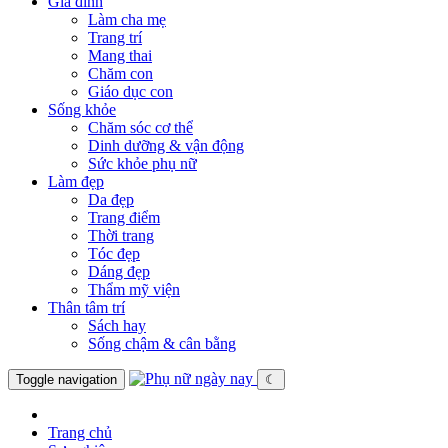
Gia đình
Làm cha mẹ
Trang trí
Mang thai
Chăm con
Giáo dục con
Sống khỏe
Chăm sóc cơ thể
Dinh dưỡng & vận động
Sức khỏe phụ nữ
Làm đẹp
Da đẹp
Trang điểm
Thời trang
Tóc đẹp
Dáng đẹp
Thẩm mỹ viện
Thân tâm trí
Sách hay
Sống chậm & cân bằng
Toggle navigation
☾
Trang chủ