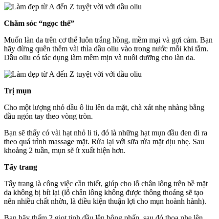
Chăm sóc “ngọc thể”
Muốn làn da trên cơ thể luôn trắng hồng, mềm mại và gợi cảm. Bạn
hãy đừng quên thêm vài thìa dầu oliu vào trong nước mỗi khi tắm.
Dầu oliu có tác dụng làm mềm mịn và nuôi dưỡng cho làn da.
Trị mụn
Cho một lượng nhỏ dầu ô liu lên da mặt, chà xát nhẹ nhàng bằng
đầu ngón tay theo vòng tròn.
Bạn sẽ thấy có vài hạt nhỏ li ti, đó là những hạt mụn đầu đen đi ra
theo quá trình massage mặt. Rửa lại với sữa rửa mặt dịu nhẹ. Sau
khoảng 2 tuần, mụn sẽ ít xuất hiện hơn.
Tẩy trang
Tẩy trang là công việc cần thiết, giúp cho lỗ chân lông trên bề mặt
da không bị bít lại (lỗ chân lông không được thông thoáng sẽ tạo
nên nhiều chất nhờn, là điều kiện thuận lợi cho mụn hoành hành).
Bạn hãy thấm 2 giọt tinh dầu lên bông phấn, sau đó thoa nhẹ lên