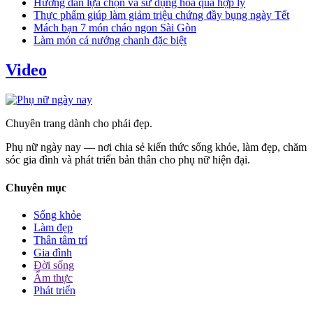
Hướng dẫn lựa chọn và sử dụng hoa quả hợp lý
Thực phẩm giúp làm giảm triệu chứng đầy bụng ngày Tết
Mách bạn 7 món cháo ngon Sài Gòn
Làm món cá nướng chanh đặc biệt
Video
Chuyên trang dành cho phái đẹp.
Phụ nữ ngày nay — nơi chia sẻ kiến thức sống khỏe, làm đẹp, chăm
sóc gia đình và phát triển bản thân cho phụ nữ hiện đại.
Chuyên mục
Sống khỏe
Làm đẹp
Thân tâm trí
Gia đình
Đời sống
Ẩm thực
Phát triển