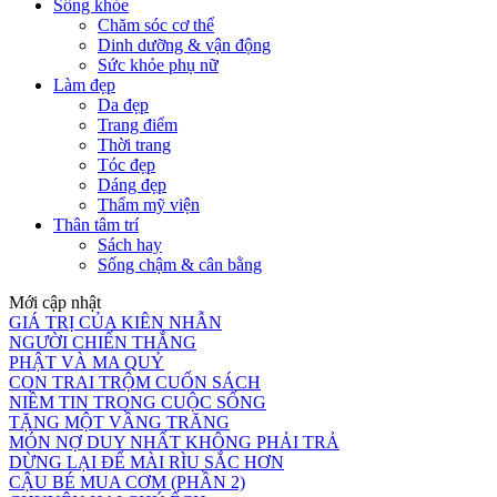
Sống khỏe
Chăm sóc cơ thể
Dinh dưỡng & vận động
Sức khỏe phụ nữ
Làm đẹp
Da đẹp
Trang điểm
Thời trang
Tóc đẹp
Dáng đẹp
Thẩm mỹ viện
Thân tâm trí
Sách hay
Sống chậm & cân bằng
Mới cập nhật
GIÁ TRỊ CỦA KIÊN NHẪN
NGƯỜI CHIẾN THẮNG
PHẬT VÀ MA QUỶ
CON TRAI TRỘM CUỐN SÁCH
NIỀM TIN TRONG CUỘC SỐNG
TẶNG MỘT VẦNG TRĂNG
MÓN NỢ DUY NHẤT KHÔNG PHẢI TRẢ
DỪNG LẠI ĐỂ MÀI RÌU SẮC HƠN
CẬU BÉ MUA CƠM (PHẦN 2)