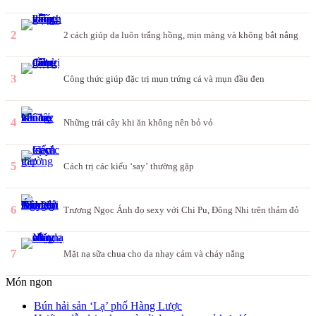
2
2 cách giúp da luôn trắng hồng, mịn màng và không bắt nắng
3
Công thức giúp đặc trị mụn trứng cá và mụn đầu đen
4
Những trái cây khi ăn không nên bỏ vỏ
5
Cách trị các kiểu ‘say’ thường gặp
6
Trương Ngọc Ánh đọ sexy với Chi Pu, Đông Nhi trên thảm đỏ
7
Mặt nạ sữa chua cho da nhạy cảm và cháy nắng
Món ngon
Bún hải sản ‘Lạ’ phố Hàng Lược