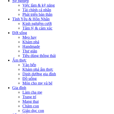
Sự nghiệp
Việc làm & kỹ năng
Tài chính cá nhân
Phát triển bản thân
Tình Yêu & Hôn Nhân
Kinh nghiệm cưới
Tâm lý & cảm xúc
Đời sống
Mẹo hay
Khám phá
Handmade
Thư giãn
Tiêu dùng thông thái
Ẩm thực
Vào bếp
Khám phá ẩm thực
Dinh dưỡng gia đình
Đồ uống
Món cho mẹ và bé
Gia đình
Làm cha mẹ
Trang trí
Mang thai
Chăm con
Giáo dục con