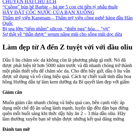
CHUYỆN HAI CHÚ ẾCH
“Cuồng” búp bê Barbie – bà mẹ 5 con chi tiền tỷ phẫu thuật
HÃY ĐẶT CỐC NƯỚC CỦA BẠN XUỐNG
Thẩm mỹ viện Kangnam – Thẩm mỹ viện công nghệ hàng đầu Hàn
Quốc
Bị spa lởm “tiêm nhầm” silicon, “thiên nga” hóa… “vịt”
Sự thật về “thần dược” serum nâng mũi cho sống mũi dọc dừa
Làm đẹp từ A đến Z tuyệt vời với dầu oliu
Dầu ô liu chăm sóc da không còn là phương pháp gì mới. Nó đã
được phát hiện từ hơn 5000 năm trước và đã nhanh chóng trở thành
một phần thiết yếu để chăm sóc da. Cho đến bây giờ, dầu ô liu vẫn
được sử dụng và vô cùng hiệu quả. Cách tự chiết xuất tinh dầu hoa
hồng Hướng dẫn tự làm kem dưỡng da Bí quyết làm đẹp với giấm
Giảm cân
Muốn giảm cân nhanh chóng và hiệu quả cao, bên cạnh việc áp
dụng một chế độ ăn uống lành mạnh, luyện tập đều đặn bạn đừng
quên mỗi buổi sáng khi thức dậy hãy ăn 2 – 3 thìa dầu oliu. Hãy
làm thường xuyên bạn sẽ nhận được những kết quả đáng mừng
Đánh tan mỡ