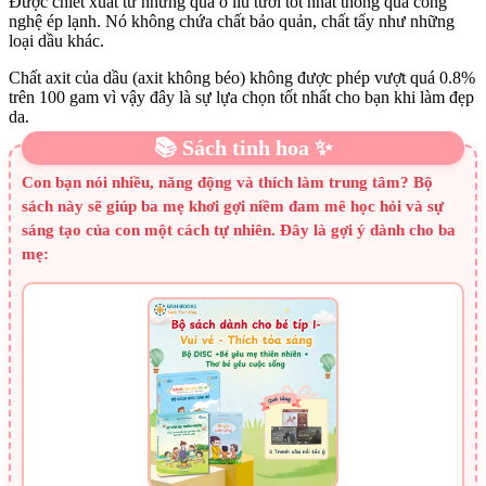
Được chiết xuất từ những quả ô liu tươi tốt nhất thông qua công
nghệ ép lạnh. Nó không chứa chất bảo quản, chất tẩy như những
loại dầu khác.
Chất axit của dầu (axit không béo) không được phép vượt quá 0.8%
trên 100 gam vì vậy đây là sự lựa chọn tốt nhất cho bạn khi làm đẹp
da.
📚 Sách tinh hoa ✨
Con bạn nói nhiều, năng động và thích làm trung tâm? Bộ
sách này sẽ giúp ba mẹ khơi gợi niềm đam mê học hỏi và sự
sáng tạo của con một cách tự nhiên. Đây là gợi ý dành cho ba
mẹ: