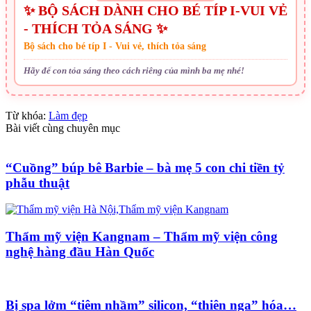
✨ BỘ SÁCH DÀNH CHO BÉ TÍP I-VUI VẺ
- THÍCH TỎA SÁNG ✨
Bộ sách cho bé típ I - Vui vẻ, thích tỏa sáng
Hãy để con tỏa sáng theo cách riêng của mình ba mẹ nhé!
Từ khóa:
Làm đẹp
Bài viết cùng chuyên mục
“Cuồng” búp bê Barbie – bà mẹ 5 con chi tiền tỷ
phẫu thuật
Thẩm mỹ viện Kangnam – Thẩm mỹ viện công
nghệ hàng đầu Hàn Quốc
Bị spa lởm “tiêm nhầm” silicon, “thiên nga” hóa…