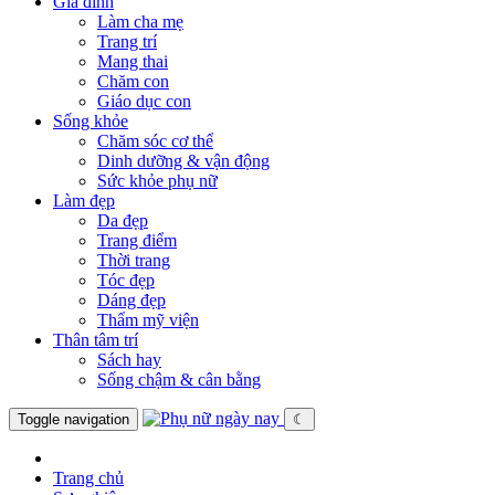
Gia đình
Làm cha mẹ
Trang trí
Mang thai
Chăm con
Giáo dục con
Sống khỏe
Chăm sóc cơ thể
Dinh dưỡng & vận động
Sức khỏe phụ nữ
Làm đẹp
Da đẹp
Trang điểm
Thời trang
Tóc đẹp
Dáng đẹp
Thẩm mỹ viện
Thân tâm trí
Sách hay
Sống chậm & cân bằng
Toggle navigation
☾
Trang chủ