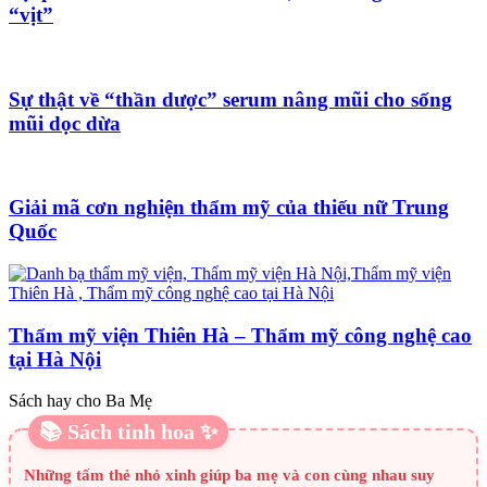
“vịt”
Sự thật về “thần dược” serum nâng mũi cho sống
mũi dọc dừa
Giải mã cơn nghiện thẩm mỹ của thiếu nữ Trung
Quốc
Thẩm mỹ viện Thiên Hà – Thẩm mỹ công nghệ cao
tại Hà Nội
Sách hay cho Ba Mẹ
📚 Sách tinh hoa ✨
Những tấm thẻ nhỏ xinh giúp ba mẹ và con cùng nhau suy