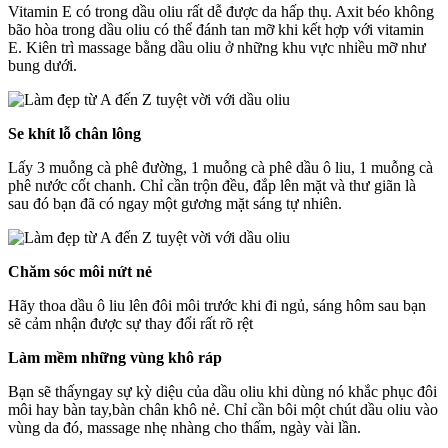
Vitamin E có trong dầu oliu rất dễ được da hấp thụ. Axit béo không
bão hòa trong dầu oliu có thể đánh tan mỡ khi kết hợp với vitamin
E. Kiên trì massage bằng dầu oliu ở những khu vực nhiều mỡ như
bung dưới.
Se khít lỗ chân lông
Lấy 3 muỗng cà phê đường, 1 muỗng cà phê dầu ô liu, 1 muỗng cà
phê nước cốt chanh. Chỉ cần trộn đều, đắp lên mặt và thư giãn là
sau đó bạn đã có ngay một gương mặt sáng tự nhiên.
Chăm sóc môi nứt nẻ
Hãy thoa dầu ô liu lên đôi môi trước khi đi ngủ, sáng hôm sau bạn
sẽ cảm nhận được sự thay đổi rất rõ rệt
Làm mềm những vùng khô ráp
Bạn sẽ thấyngay sự kỳ diệu của dầu oliu khi dùng nó khắc phục đôi
môi hay bàn tay,bàn chân khô nẻ. Chỉ cần bôi một chút dầu oliu vào
vùng da đó, massage nhẹ nhàng cho thấm, ngày vài lần.