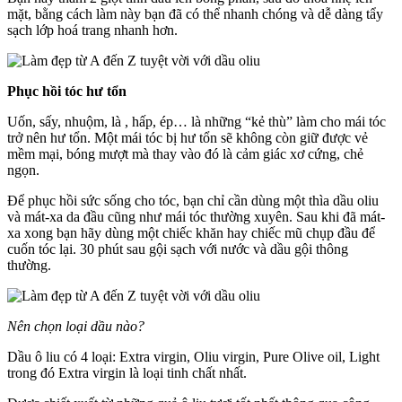
mặt, bằng cách làm này bạn đã có thể nhanh chóng và dễ dàng tẩy
sạch lớp hoá trang nhanh hơn.
Phục hồi tóc hư tổn
Uốn, sấy, nhuộm, là , hấp, ép… là những “kẻ thù” làm cho mái tóc
trở nên hư tổn. Một mái tóc bị hư tổn sẽ không còn giữ được vẻ
mềm mại, bóng mượt mà thay vào đó là cảm giác xơ cứng, chẻ
ngọn.
Để phục hồi sức sống cho tóc, bạn chỉ cần dùng một thìa dầu oliu
và mát-xa da đầu cũng như mái tóc thường xuyên. Sau khi đã mát-
xa xong bạn hãy dùng một chiếc khăn hay chiếc mũ chụp đầu để
cuốn tóc lại. 30 phút sau gội sạch với nước và dầu gội thông
thường.
Nên chọn loại dầu nào?
Dầu ô liu có 4 loại: Extra virgin, Oliu virgin, Pure Olive oil, Light
trong đó Extra virgin là loại tinh chất nhất.