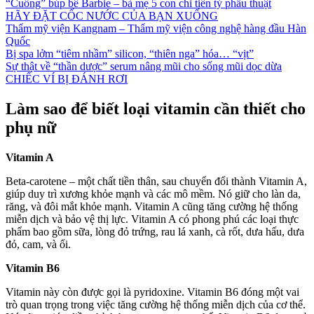
“Cuồng” búp bê Barbie – bà mẹ 5 con chi tiền tỷ phẫu thuật
HÃY ĐẶT CỐC NƯỚC CỦA BẠN XUỐNG
Thẩm mỹ viện Kangnam – Thẩm mỹ viện công nghệ hàng đầu Hàn
Quốc
Bị spa lởm “tiêm nhầm” silicon, “thiên nga” hóa… “vịt”
Sự thật về “thần dược” serum nâng mũi cho sống mũi dọc dừa
CHIẾC VÍ BỊ ĐÁNH RƠI
Làm sao để biết loại vitamin cần thiết cho
phụ nữ
Vitamin A
Beta-carotene – một chất tiền thân, sau chuyển đổi thành Vitamin A,
giúp duy trì xương khỏe mạnh và các mô mềm. Nó giữ cho làn da,
răng, và đôi mắt khỏe mạnh. Vitamin A cũng tăng cường hệ thống
miễn dịch và bảo vệ thị lực. Vitamin A có phong phú các loại thực
phẩm bao gồm sữa, lòng đỏ trứng, rau lá xanh, cà rốt, dưa hấu, dưa
đỏ, cam, và ổi.
Vitamin B6
Vitamin này còn được gọi là pyridoxine. Vitamin B6 đóng một vai
trò quan trọng trong việc tăng cường hệ thống miễn dịch của cơ thể.