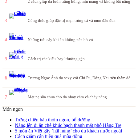
2
2 cách giúp da luôn trắng hồng, mịn màng và không bắt nắng
3
Công thức giúp đặc trị mụn trứng cá và mụn đầu đen
4
Những trái cây khi ăn không nên bỏ vỏ
5
Cách trị các kiểu ‘say’ thường gặp
6
Trương Ngọc Ánh đọ sexy với Chi Pu, Đông Nhi trên thảm đỏ
7
Mặt nạ sữa chua cho da nhạy cảm và cháy nắng
Món ngon
Trứng chiên hàu thơm ngon, bổ dưỡng
Nắng lên đi ăn chè khúc bạch thanh mát phố Hàng Tre
5 món ăn Việt gây ‘hãi hùng’ cho du khách nước ngoài
Cách giảm cân hiệu quả mùa đông