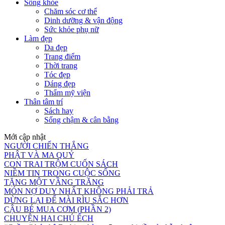
Sống khỏe
Chăm sóc cơ thể
Dinh dưỡng & vận động
Sức khỏe phụ nữ
Làm đẹp
Da đẹp
Trang điểm
Thời trang
Tóc đẹp
Dáng đẹp
Thẩm mỹ viện
Thân tâm trí
Sách hay
Sống chậm & cân bằng
Mới cập nhật
NGƯỜI CHIẾN THẮNG
PHẬT VÀ MA QUỶ
CON TRAI TRỘM CUỐN SÁCH
NIỀM TIN TRONG CUỘC SỐNG
TẶNG MỘT VẦNG TRĂNG
MÓN NỢ DUY NHẤT KHÔNG PHẢI TRẢ
DỪNG LẠI ĐỂ MÀI RÌU SẮC HƠN
CẬU BÉ MUA CƠM (PHẦN 2)
CHUYỆN HAI CHÚ ẾCH