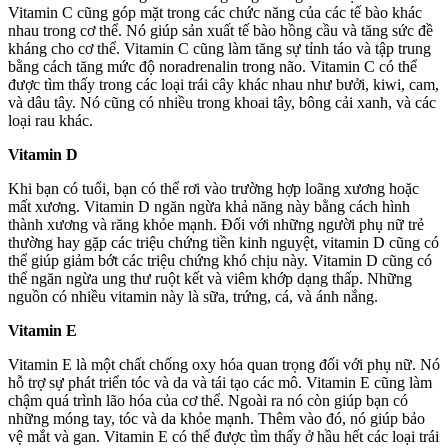
Vitamin C cũng góp mặt trong các chức năng của các tế bào khác
nhau trong cơ thể. Nó giúp sản xuất tế bào hồng cầu và tăng sức đề
kháng cho cơ thể. Vitamin C cũng làm tăng sự tỉnh táo và tập trung
bằng cách tăng mức độ noradrenalin trong não. Vitamin C có thể
được tìm thấy trong các loại trái cây khác nhau như bưởi, kiwi, cam,
và dâu tây. Nó cũng có nhiều trong khoai tây, bông cải xanh, và các
loại rau khác.
Vitamin D
Khi bạn có tuổi, bạn có thể rơi vào trường hợp loãng xương hoặc
mất xương. Vitamin D ngăn ngừa khả năng này bằng cách hình
thành xương và răng khỏe mạnh. Đối với những người phụ nữ trẻ
thường hay gặp các triệu chứng tiền kinh nguyệt, vitamin D cũng có
thể giúp giảm bớt các triệu chứng khó chịu này. Vitamin D cũng có
thể ngăn ngừa ung thư ruột kết và viêm khớp dạng thấp. Những
nguồn có nhiều vitamin này là sữa, trứng, cá, và ánh nắng.
Vitamin E
Vitamin E là một chất chống oxy hóa quan trọng đối với phụ nữ. Nó
hỗ trợ sự phát triển tóc và da và tái tạo các mô. Vitamin E cũng làm
chậm quá trình lão hóa của cơ thể. Ngoài ra nó còn giúp bạn có
những móng tay, tóc và da khỏe mạnh. Thêm vào đó, nó giúp bảo
vệ mắt và gan. Vitamin E có thể được tìm thấy ở hầu hết các loại trái