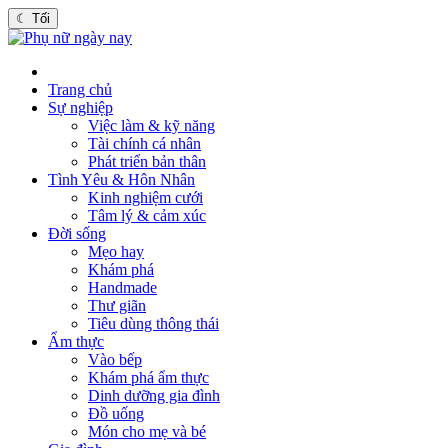
☾
Tối
Trang chủ
Sự nghiệp
Việc làm & kỹ năng
Tài chính cá nhân
Phát triển bản thân
Tình Yêu & Hôn Nhân
Kinh nghiệm cưới
Tâm lý & cảm xúc
Đời sống
Mẹo hay
Khám phá
Handmade
Thư giãn
Tiêu dùng thông thái
Ẩm thực
Vào bếp
Khám phá ẩm thực
Dinh dưỡng gia đình
Đồ uống
Món cho mẹ và bé