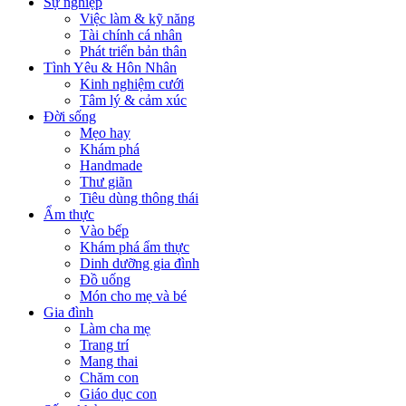
Sự nghiệp
Việc làm & kỹ năng
Tài chính cá nhân
Phát triển bản thân
Tình Yêu & Hôn Nhân
Kinh nghiệm cưới
Tâm lý & cảm xúc
Đời sống
Mẹo hay
Khám phá
Handmade
Thư giãn
Tiêu dùng thông thái
Ẩm thực
Vào bếp
Khám phá ẩm thực
Dinh dưỡng gia đình
Đồ uống
Món cho mẹ và bé
Gia đình
Làm cha mẹ
Trang trí
Mang thai
Chăm con
Giáo dục con