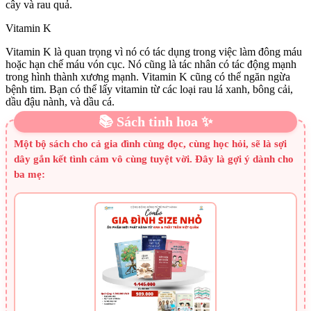
cây và rau quả.
Vitamin K
Vitamin K là quan trọng vì nó có tác dụng trong việc làm đông máu
hoặc hạn chế máu vón cục. Nó cũng là tác nhân có tác động mạnh
trong hình thành xương mạnh. Vitamin K cũng có thể ngăn ngừa
bệnh tim. Bạn có thể lấy vitamin từ các loại rau lá xanh, bông cải,
dầu đậu nành, và dầu cá.
📚 Sách tinh hoa ✨
Một bộ sách cho cả gia đình cùng đọc, cùng học hỏi, sẽ là sợi
dây gắn kết tình cảm vô cùng tuyệt vời. Đây là gợi ý dành cho
ba mẹ: