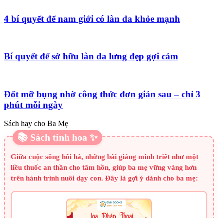
4 bí quyết để nam giới có làn da khỏe mạnh
Bí quyết để sở hữu làn da lưng đẹp gợi cảm
Đốt mỡ bụng nhờ công thức đơn giản sau – chỉ 3
phút mỗi ngày
Sách hay cho Ba Mẹ
📚 Sách tinh hoa ✨
Giữa cuộc sống hối hả, những bài giảng minh triết như một
liều thuốc an thần cho tâm hồn, giúp ba mẹ vững vàng hơn
trên hành trình nuôi dạy con. Đây là gợi ý dành cho ba mẹ: