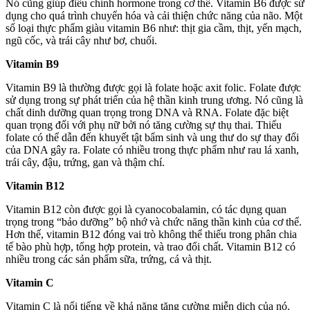
Nó cũng giúp điều chỉnh hormone trong cơ thể. Vitamin B6 được sử
dụng cho quá trình chuyển hóa và cải thiện chức năng của não. Một
số loại thực phẩm giàu vitamin B6 như: thịt gia cầm, thịt, yến mạch,
ngũ cốc, và trái cây như bơ, chuối.
Vitamin B9
Vitamin B9 là thường được gọi là folate hoặc axit folic. Folate được
sử dụng trong sự phát triển của hệ thần kinh trung ương. Nó cũng là
chất dinh dưỡng quan trọng trong DNA và RNA. Folate đặc biệt
quan trọng đối với phụ nữ bởi nó tăng cường sự thụ thai. Thiếu
folate có thể dẫn đến khuyết tật bẩm sinh và ung thư do sự thay đổi
của DNA gây ra. Folate có nhiều trong thực phẩm như rau lá xanh,
trái cây, đậu, trứng, gan và thậm chí.
Vitamin B12
Vitamin B12 còn được gọi là cyanocobalamin, có tác dụng quan
trọng trong “bảo dưỡng” bộ nhớ và chức năng thần kinh của cơ thể.
Hơn thế, vitamin B12 đóng vai trò không thể thiếu trong phân chia
tế bào phù hợp, tổng hợp protein, và trao đổi chất. Vitamin B12 có
nhiều trong các sản phẩm sữa, trứng, cá và thịt.
Vitamin C
Vitamin C là nổi tiếng về khả năng tăng cường miễn dịch của nó.