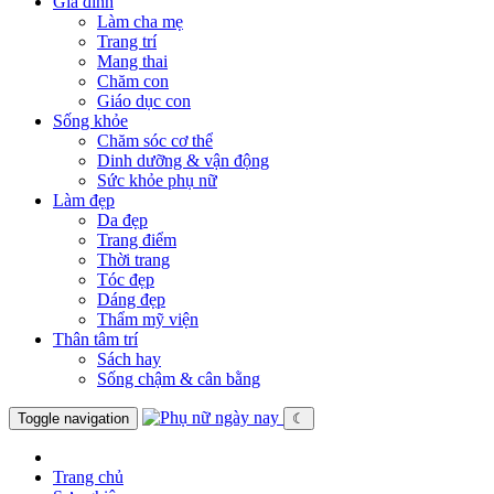
Gia đình
Làm cha mẹ
Trang trí
Mang thai
Chăm con
Giáo dục con
Sống khỏe
Chăm sóc cơ thể
Dinh dưỡng & vận động
Sức khỏe phụ nữ
Làm đẹp
Da đẹp
Trang điểm
Thời trang
Tóc đẹp
Dáng đẹp
Thẩm mỹ viện
Thân tâm trí
Sách hay
Sống chậm & cân bằng
Toggle navigation
☾
Trang chủ