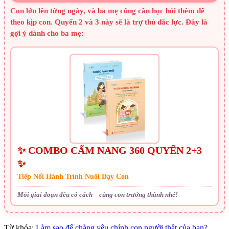
Con lớn lên từng ngày, và ba mẹ cũng cần học hỏi thêm để
theo kịp con. Quyển 2 và 3 này sẽ là trợ thủ đắc lực. Đây là
gợi ý dành cho ba mẹ:
✨ COMBO CẨM NANG 360 QUYỂN 2+3
✨
Tiếp Nối Hành Trình Nuôi Dạy Con
Mỗi giai đoạn đều có cách – cùng con trưởng thành nhé!
Từ khóa:
Làm sao để chàng yêu chính con người thật của bạn?