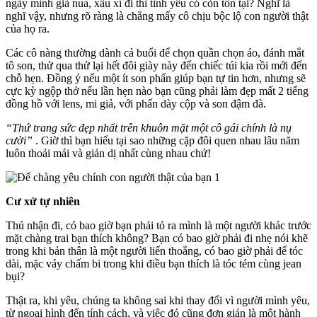
ngày mình già nua, xấu xí đi thì tình yêu có còn tồn tại? Nghĩ là
nghĩ vậy, nhưng rõ ràng là chẳng mấy cô chịu bộc lộ con người thật
của họ ra.
Các cô nàng thường dành cả buổi để chọn quần chọn áo, đánh mắt
tô son, thử qua thử lại hết đôi giày này đến chiếc túi kia rồi mới đến
chỗ hẹn. Đồng ý nếu một ít son phấn giúp bạn tự tin hơn, nhưng sẽ
cực kỳ ngộp thở nếu lần hẹn nào bạn cũng phải làm đẹp mất 2 tiếng
đồng hồ với lens, mi giả, với phấn dày cộp và son đậm đà.
“Thứ trang sức đẹp nhất trên khuôn mặt một cô gái chính là nụ
cười”
. Giờ thì bạn hiểu tại sao những cặp đôi quen nhau lâu năm
luôn thoải mái và giản dị nhất cùng nhau chứ!
Cư xử tự nhiên
Thú nhận đi, có bao giờ bạn phải tỏ ra mình là một người khác trước
mặt chàng trai bạn thích không? Bạn có bao giờ phải đi nhẹ nói khẽ
trong khi bản thân là một người liến thoắng, có bao giờ phải để tóc
dài, mặc váy chấm bi trong khi điều bạn thích là tóc tém cùng jean
bụi?
Thật ra, khi yêu, chúng ta không sai khi thay đổi vì người mình yêu,
từ ngoại hình đến tính cách, và việc đó cũng đơn giản là một hành