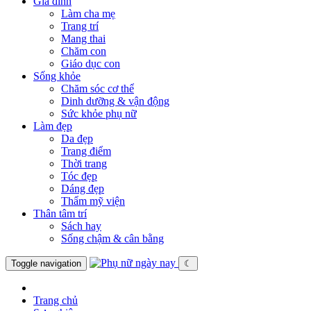
Gia đình
Làm cha mẹ
Trang trí
Mang thai
Chăm con
Giáo dục con
Sống khỏe
Chăm sóc cơ thể
Dinh dưỡng & vận động
Sức khỏe phụ nữ
Làm đẹp
Da đẹp
Trang điểm
Thời trang
Tóc đẹp
Dáng đẹp
Thẩm mỹ viện
Thân tâm trí
Sách hay
Sống chậm & cân bằng
Toggle navigation
☾
Trang chủ