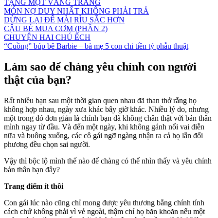
TẶNG MỘT VẦNG TRĂNG
MÓN NỢ DUY NHẤT KHÔNG PHẢI TRẢ
DỪNG LẠI ĐỂ MÀI RÌU SẮC HƠN
CẬU BÉ MUA CƠM (PHẦN 2)
CHUYỆN HAI CHÚ ẾCH
“Cuồng” búp bê Barbie – bà mẹ 5 con chi tiền tỷ phẫu thuật
Làm sao để chàng yêu chính con người
thật của bạn?
Rất nhiều bạn sau một thời gian quen nhau đã than thở rằng họ
không hợp nhau, ngày xưa khác bây giờ khác. Nhiều lý do, nhưng
một trong đó đơn giản là chính bạn đã không chân thật với bản thân
mình ngay từ đầu. Và đến một ngày, khi không gánh nổi vai diễn
nữa và buông xuống, các cô gái ngỡ ngàng nhận ra cả họ lẫn đối
phương đều chọn sai người.
Vậy thì bộc lộ mình thế nào để chàng có thể nhìn thấy và yêu chính
bản thân bạn đây?
Trang điểm ít thôi
Con gái lúc nào cũng chỉ mong được yêu thương bằng chính tính
cách chứ không phải vì vẻ ngoài, thậm chí họ băn khoăn nếu một