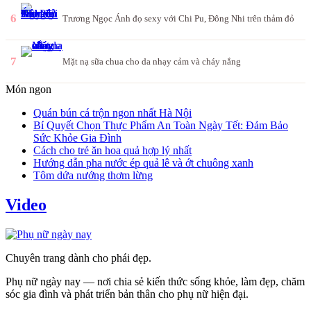
6
Trương Ngọc Ánh đọ sexy với Chi Pu, Đông Nhi trên thảm đỏ
7
Mặt nạ sữa chua cho da nhạy cảm và cháy nắng
Món ngon
Quán bún cá trộn ngon nhất Hà Nội
Bí Quyết Chọn Thực Phẩm An Toàn Ngày Tết: Đảm Bảo
Sức Khỏe Gia Đình
Cách cho trẻ ăn hoa quả hợp lý nhất
Hướng dẫn pha nước ép quả lê và ớt chuông xanh
Tôm dứa nướng thơm lừng
Video
Chuyên trang dành cho phái đẹp.
Phụ nữ ngày nay — nơi chia sẻ kiến thức sống khỏe, làm đẹp, chăm
sóc gia đình và phát triển bản thân cho phụ nữ hiện đại.