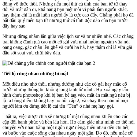
động vô thức thôi. Nhưng nếu mọi thứ cá tính của bạn từ từ thay
đổi và mất dần đi, khả năng bạn mệt mỏi vì phải làm người khác,
hay thậm chí là mất luôn người ấy là cực cao đấy. Chẳng phải họ đã
bắt đầu quý mến bạn từ những thứ cá tính độc đáo của bạn trước
đây hay sao.
Nhưng đừng nhầm lẫn giữa việc lịch sự và tự nhiên nhé. Các chàng
trai không đánh giá cao một cô gái vừa nhai ngồm ngoàm vừa nói
oang oang, gác chân lên ghế và cười ha hả, hay thậm chí là vừa gãi
đầu sột soạt vừa chửi bậy đâu.
Tiết lộ cùng nhau những bí mật
Một điều nho nhỏ thôi, nhưng dường như các cô gái hay mắc cỡ
trước những thông tin không long lanh từ mình. Họ xoá ngay tấm
hình chưa photoshop khi bị bạn bè tag vào, mất ăn mất ngủ nếu bị
lộ ra bảng điểm không hay ho hồi cấp 2, và chạy theo năn nỉ mọi
người làm ơn đừng tiết lộ cái tên “Tẻn” ở nhà mẹ hay gọi.
Thật ra, việc được chia sẻ những bí mật cùng nhau khiến cho các
cặp đôi hạnh phúc và bền lâu hơn. Họ cảm giác như mình có thể nói
chuyện với nhau bằng một ngôn ngữ riêng, hiểu nhau đến chi tiết,
và bước vào cuộc sống của nhau ngày một gần. Do đó, nếu mắc cỡ