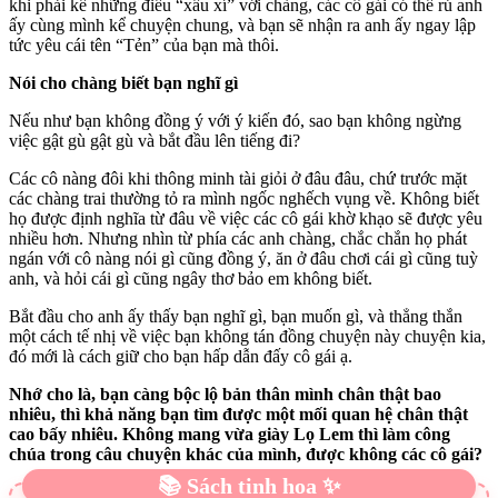
khi phải kể những điều “xấu xí” với chàng, các cô gái có thể rủ anh
ấy cùng mình kể chuyện chung, và bạn sẽ nhận ra anh ấy ngay lập
tức yêu cái tên “Tẻn” của bạn mà thôi.
Nói cho chàng biết bạn nghĩ gì
Nếu như bạn không đồng ý với ý kiến đó, sao bạn không ngừng
việc gật gù gật gù và bắt đầu lên tiếng đi?
Các cô nàng đôi khi thông minh tài giỏi ở đâu đâu, chứ trước mặt
các chàng trai thường tỏ ra mình ngốc nghếch vụng về. Không biết
họ được định nghĩa từ đâu về việc các cô gái khờ khạo sẽ được yêu
nhiều hơn. Nhưng nhìn từ phía các anh chàng, chắc chắn họ phát
ngán với cô nàng nói gì cũng đồng ý, ăn ở đâu chơi cái gì cũng tuỳ
anh, và hỏi cái gì cũng ngây thơ bảo em không biết.
Bắt đầu cho anh ấy thấy bạn nghĩ gì, bạn muốn gì, và thẳng thắn
một cách tế nhị về việc bạn không tán đồng chuyện này chuyện kia,
đó mới là cách giữ cho bạn hấp dẫn đấy cô gái ạ.
Nhớ cho là, bạn càng bộc lộ bản thân mình chân thật bao
nhiêu, thì khả năng bạn tìm được một mối quan hệ chân thật
cao bấy nhiêu. Không mang vừa giày Lọ Lem thì làm công
chúa trong câu chuyện khác của mình, được không các cô gái?
📚 Sách tinh hoa ✨