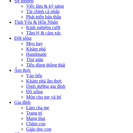
Sự nghiệp
Việc làm & kỹ năng
Tài chính cá nhân
Phát triển bản thân
Tình Yêu & Hôn Nhân
Kinh nghiệm cưới
Tâm lý & cảm xúc
Đời sống
Mẹo hay
Khám phá
Handmade
Thư giãn
Tiêu dùng thông thái
Ẩm thực
Vào bếp
Khám phá ẩm thực
Dinh dưỡng gia đình
Đồ uống
Món cho mẹ và bé
Gia đình
Làm cha mẹ
Trang trí
Mang thai
Chăm con
Giáo dục con