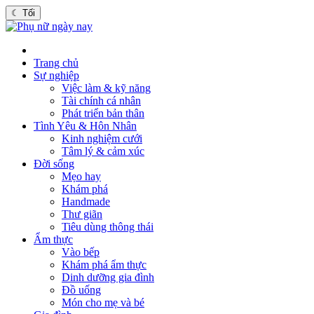
☾
Tối
Trang chủ
Sự nghiệp
Việc làm & kỹ năng
Tài chính cá nhân
Phát triển bản thân
Tình Yêu & Hôn Nhân
Kinh nghiệm cưới
Tâm lý & cảm xúc
Đời sống
Mẹo hay
Khám phá
Handmade
Thư giãn
Tiêu dùng thông thái
Ẩm thực
Vào bếp
Khám phá ẩm thực
Dinh dưỡng gia đình
Đồ uống
Món cho mẹ và bé