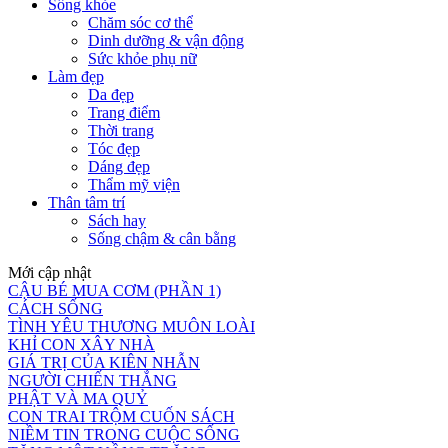
Sống khỏe
Chăm sóc cơ thể
Dinh dưỡng & vận động
Sức khỏe phụ nữ
Làm đẹp
Da đẹp
Trang điểm
Thời trang
Tóc đẹp
Dáng đẹp
Thẩm mỹ viện
Thân tâm trí
Sách hay
Sống chậm & cân bằng
Mới cập nhật
CẬU BÉ MUA CƠM (PHẦN 1)
CÁCH SỐNG
TÌNH YÊU THƯƠNG MUÔN LOÀI
KHỈ CON XÂY NHÀ
GIÁ TRỊ CỦA KIÊN NHẪN
NGƯỜI CHIẾN THẮNG
PHẬT VÀ MA QUỶ
CON TRAI TRỘM CUỐN SÁCH
NIỀM TIN TRONG CUỘC SỐNG