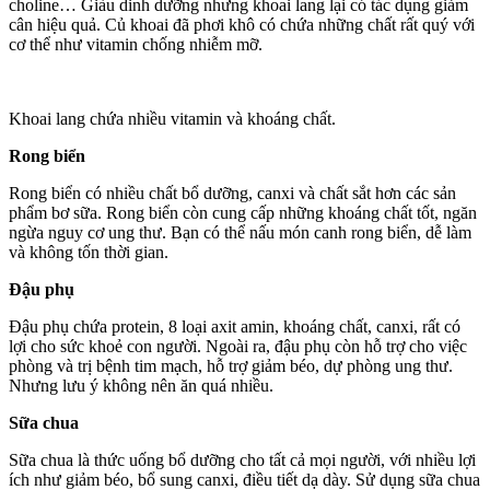
choline… Giàu dinh dưỡng nhưng khoai lang lại có tác dụng giảm
cân hiệu quả. Củ khoai đã phơi khô có chứa những chất rất quý với
cơ thể như vitamin chống nhiễm mỡ.
Khoai lang chứa nhiều vitamin và khoáng chất.
Rong biển
Rong biển có nhiều chất bổ dưỡng, canxi và chất sắt hơn các sản
phẩm bơ sữa. Rong biển còn cung cấp những khoáng chất tốt, ngăn
ngừa nguy cơ ung thư. Bạn có thể nấu món canh rong biển, dễ làm
và không tốn thời gian.
Đậu phụ
Đậu phụ chứa protein, 8 loại axit amin, khoáng chất, canxi, rất có
lợi cho sức khoẻ con người. Ngoài ra, đậu phụ còn hỗ trợ cho việc
phòng và trị bệnh tim mạch, hỗ trợ giảm béo, dự phòng ung thư.
Nhưng lưu ý không nên ăn quá nhiều.
Sữa chua
Sữa chua là thức uống bổ dưỡng cho tất cả mọi người, với nhiều lợi
ích như giảm béo, bổ sung canxi, điều tiết dạ dày. Sử dụng sữa chua