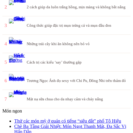
2
2 cách giúp da luôn trắng hồng, mịn màng và không bắt nắng
3
Công thức giúp đặc trị mụn trứng cá và mụn đầu đen
4
Những trái cây khi ăn không nên bỏ vỏ
5
Cách trị các kiểu ‘say’ thường gặp
6
Trương Ngọc Ánh đọ sexy với Chi Pu, Đông Nhi trên thảm đỏ
7
Mặt nạ sữa chua cho da nhạy cảm và cháy nắng
Món ngon
Thử các món mỳ ở quán có tiếng “siêu đắt” phố Tô Hiệu
Chè Ba Tầng Giải Nhiệt: Món Ngọt Thanh Mát, Đa Sắc Vị
Hấp Dẫn