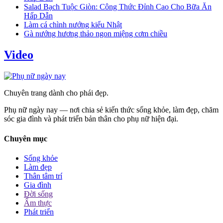
Salad Bạch Tuộc Giòn: Công Thức Đỉnh Cao Cho Bữa Ăn
Hấp Dẫn
Làm cá chình nướng kiểu Nhật
Gà nướng hương thảo ngon miệng cơm chiều
Video
Chuyên trang dành cho phái đẹp.
Phụ nữ ngày nay — nơi chia sẻ kiến thức sống khỏe, làm đẹp, chăm
sóc gia đình và phát triển bản thân cho phụ nữ hiện đại.
Chuyên mục
Sống khỏe
Làm đẹp
Thân tâm trí
Gia đình
Đời sống
Ẩm thực
Phát triển