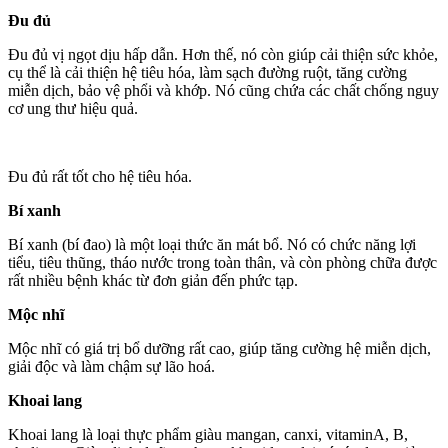
Đu đủ
Đu đủ vị ngọt dịu hấp dẫn. Hơn thế, nó còn giúp cải thiện sức khỏe,
cụ thể là cải thiện hệ tiêu hóa, làm sạch đường ruột, tăng cường
miễn dịch, bảo vệ phổi và khớp. Nó cũng chứa các chất chống nguy
cơ ung thư hiệu quả.
Đu đủ rất tốt cho hệ tiêu hóa.
Bí xanh
Bí xanh (bí đao) là một loại thức ăn mát bổ. Nó có chức năng lợi
tiểu, tiêu thũng, tháo nước trong toàn thân, và còn phòng chữa được
rất nhiều bệnh khác từ đơn giản đến phức tạp.
Mộc nhĩ
Mộc nhĩ có giá trị bổ dưỡng rất cao, giúp tăng cường hệ miễn dịch,
giải độc và làm chậm sự lão hoá.
Khoai lang
Khoai lang là loại thực phẩm giàu mangan, canxi, vitaminA, B,