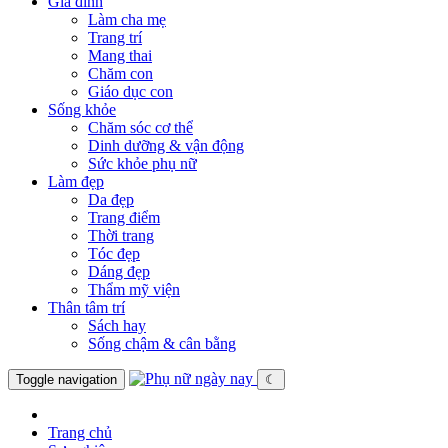
Gia đình
Làm cha mẹ
Trang trí
Mang thai
Chăm con
Giáo dục con
Sống khỏe
Chăm sóc cơ thể
Dinh dưỡng & vận động
Sức khỏe phụ nữ
Làm đẹp
Da đẹp
Trang điểm
Thời trang
Tóc đẹp
Dáng đẹp
Thẩm mỹ viện
Thân tâm trí
Sách hay
Sống chậm & cân bằng
Toggle navigation
☾
Trang chủ