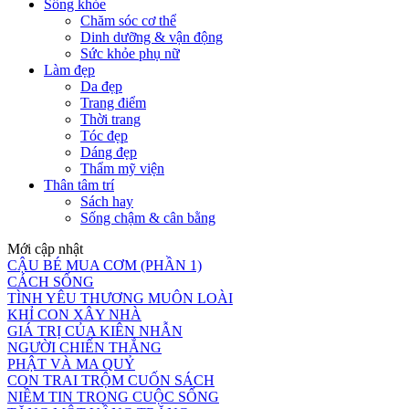
Sống khỏe
Chăm sóc cơ thể
Dinh dưỡng & vận động
Sức khỏe phụ nữ
Làm đẹp
Da đẹp
Trang điểm
Thời trang
Tóc đẹp
Dáng đẹp
Thẩm mỹ viện
Thân tâm trí
Sách hay
Sống chậm & cân bằng
Mới cập nhật
CẬU BÉ MUA CƠM (PHẦN 1)
CÁCH SỐNG
TÌNH YÊU THƯƠNG MUÔN LOÀI
KHỈ CON XÂY NHÀ
GIÁ TRỊ CỦA KIÊN NHẪN
NGƯỜI CHIẾN THẮNG
PHẬT VÀ MA QUỶ
CON TRAI TRỘM CUỐN SÁCH
NIỀM TIN TRONG CUỘC SỐNG