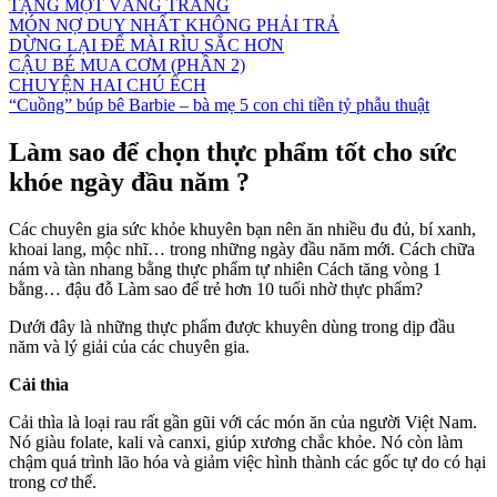
TẶNG MỘT VẦNG TRĂNG
MÓN NỢ DUY NHẤT KHÔNG PHẢI TRẢ
DỪNG LẠI ĐỂ MÀI RÌU SẮC HƠN
CẬU BÉ MUA CƠM (PHẦN 2)
CHUYỆN HAI CHÚ ẾCH
“Cuồng” búp bê Barbie – bà mẹ 5 con chi tiền tỷ phẫu thuật
Làm sao để chọn thực phẩm tốt cho sức
khóe ngày đầu năm ?
Các chuyên gia sức khỏe khuyên bạn nên ăn nhiều đu đủ, bí xanh,
khoai lang, mộc nhĩ… trong những ngày đầu năm mới. Cách chữa
nám và tàn nhang bằng thực phẩm tự nhiên Cách tăng vòng 1
bằng… đậu đỗ Làm sao để trẻ hơn 10 tuổi nhờ thực phẩm?
Dưới đây là những thực phẩm được khuyên dùng trong dịp đầu
năm và lý giải của các chuyên gia.
Cải thìa
Cải thìa là loại rau rất gần gũi với các món ăn của người Việt Nam.
Nó giàu folate, kali và canxi, giúp xương chắc khỏe. Nó còn làm
chậm quá trình lão hóa và giảm việc hình thành các gốc tự do có hại
trong cơ thể.