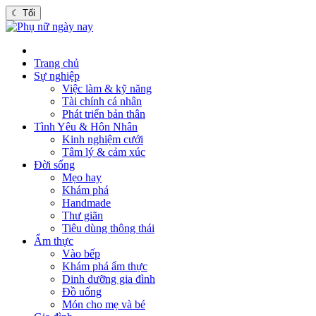
☾
Tối
Trang chủ
Sự nghiệp
Việc làm & kỹ năng
Tài chính cá nhân
Phát triển bản thân
Tình Yêu & Hôn Nhân
Kinh nghiệm cưới
Tâm lý & cảm xúc
Đời sống
Mẹo hay
Khám phá
Handmade
Thư giãn
Tiêu dùng thông thái
Ẩm thực
Vào bếp
Khám phá ẩm thực
Dinh dưỡng gia đình
Đồ uống
Món cho mẹ và bé