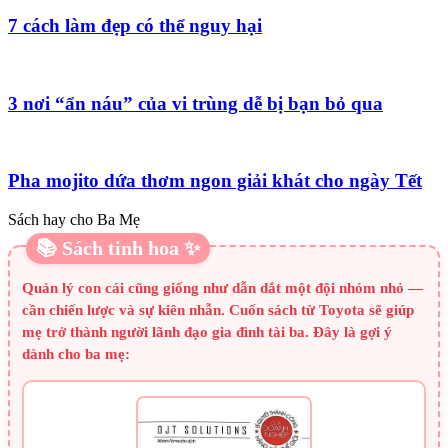
7 cách làm đẹp có thể nguy hại
3 nơi “ẩn náu” của vi trùng dễ bị bạn bỏ qua
Pha mojito dứa thơm ngon giải khát cho ngày Tết
Sách hay cho Ba Mẹ
📚 Sách tinh hoa ✨
Quản lý con cái cũng giống như dẫn dắt một đội nhóm nhỏ —
cần chiến lược và sự kiên nhẫn. Cuốn sách từ Toyota sẽ giúp
mẹ trở thành người lãnh đạo gia đình tài ba. Đây là gợi ý
dành cho ba mẹ: