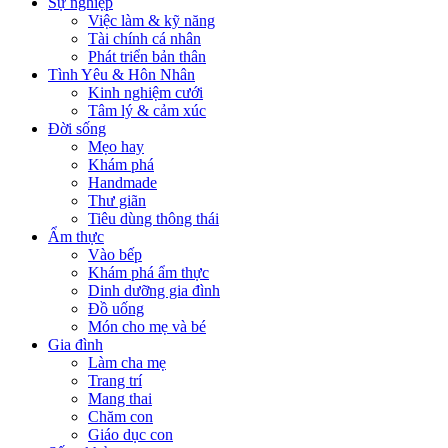
Sự nghiệp
Việc làm & kỹ năng
Tài chính cá nhân
Phát triển bản thân
Tình Yêu & Hôn Nhân
Kinh nghiệm cưới
Tâm lý & cảm xúc
Đời sống
Mẹo hay
Khám phá
Handmade
Thư giãn
Tiêu dùng thông thái
Ẩm thực
Vào bếp
Khám phá ẩm thực
Dinh dưỡng gia đình
Đồ uống
Món cho mẹ và bé
Gia đình
Làm cha mẹ
Trang trí
Mang thai
Chăm con
Giáo dục con