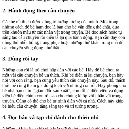
2. Hành động theo câu chuyện
Các bé rất thích được dùng trí tưởng tượng của mình. Một trong
những cách để bé ham đọc là bạn cho bé vận động thể chất, dựa
trên khuôn mẫu từ các nhân vật trong truyện. Bé đọc sách hoặc tự
sáng tạo câu chuyện rồi diễn tả lại qua hành động. Bạn cần dạy con
dùng thú nhồi bông, trang phục hoặc những thứ khác trong nhà để
câu chuyện sống động như thật.
3. Dùng rối tay
Những con rối là trò chơi hấp dẫn với các bé. Hãy để bé chọn ra
một vài câu chuyện bé ưa thích. Khi bé diễn tả lại chuyện, bạn hãy
nói với con rằng, bạn cũng yêu thích câu chuyện này. Sau đó, thách
thức bé cùng tham gia đóng kịch với những con rối. Hãy phong cho
bé nhà bạn chức “giám đốc sản xuất”, con rối là diễn viên và động
viên bé điều chỉnh con rối sao cho chúng khớp với nhân vật trong
truyện. Cũng có thể cho bé tự trình diễn với cả nhà. Cách này giúp
bé hiểu câu chuyện, tăng sáng tạo và trí tưởng tượng.
4. Đọc báo và tạp chí dành cho thiếu nhi
Những tờ báo (tạp chí) phù hợp với độ tuổi của bé giúp bé hứng