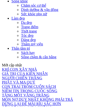
Sống khỏe
Chăm sóc cơ thể
Dinh dưỡng & vận động
Sức khỏe phụ nữ
Làm đẹp
Da đẹp
Trang điểm
Thời trang
Tóc đẹp
Dáng đẹp
Thẩm mỹ viện
Thân tâm trí
Sách hay
Sống chậm & cân bằng
Mới cập nhật
KHỈ CON XÂY NHÀ
GIÁ TRỊ CỦA KIÊN NHẪN
NGƯỜI CHIẾN THẮNG
PHẬT VÀ MA QUỶ
CON TRAI TRỘM CUỐN SÁCH
NIỀM TIN TRONG CUỘC SỐNG
TẶNG MỘT VẦNG TRĂNG
MÓN NỢ DUY NHẤT KHÔNG PHẢI TRẢ
DỪNG LẠI ĐỂ MÀI RÌU SẮC HƠN