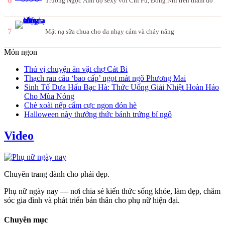
6
Trương Ngọc Ánh đọ sexy với Chi Pu, Đông Nhi trên thảm đỏ
7
Mặt nạ sữa chua cho da nhạy cảm và cháy nắng
Món ngon
Thú vị chuyện ăn vặt chợ Cát Bi
Thạch rau câu ‘bao cấp’ ngọt mát ngõ Phương Mai
Sinh Tố Dưa Hấu Bạc Hà: Thức Uống Giải Nhiệt Hoàn Hảo
Cho Mùa Nóng
Chè xoài nếp cẩm cực ngon đón hè
Halloween này thưởng thức bánh trứng bí ngô
Video
Chuyên trang dành cho phái đẹp.
Phụ nữ ngày nay — nơi chia sẻ kiến thức sống khỏe, làm đẹp, chăm
sóc gia đình và phát triển bản thân cho phụ nữ hiện đại.
Chuyên mục