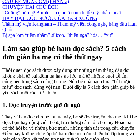
CẬU BÉ MUA CƠM (PHẦN 2)
CHUYỆN HAI CHÚ ẾCH
“Cuồng” búp bê Barbie – bà mẹ 5 con chi tiền tỷ phẫu thuật
HÃY ĐẶT CỐC NƯỚC CỦA BẠN XUỐNG
Thẩm mỹ viện Kangnam – Thẩm mỹ viện công nghệ hàng đầu Hàn
Quốc
Bị spa lởm “tiêm nhầm” silicon, “thiên nga” hóa… “vịt”
Làm sao giúp bé ham đọc sách? 5 cách
đơn giản ba mẹ có thể thử ngay
Thói quen đọc sách được xây dựng từ những năm tháng đầu đời —
không phải từ bài kiểm tra hay áp lực, mà từ những buổi tối ấm
cúng bên trang sách cùng ba mẹ. Nếu bé nhà bạn chưa “bắt được
máu” đọc sách, đừng vội nản. Dưới đây là 5 cách đơn giản giúp bé
yêu sách một cách tự nhiên.
1. Đọc truyện trước giờ đi ngủ
Thay vì bạn đọc cho bé thì lúc này, bé sẽ đọc truyện cho mẹ. Khi bé
đọc, bạn hãy động viên bé đặt ra những câu hỏi cho mẹ. Hoặc bạn
có thể hỏi bé về những bức tranh, những tình tiết trong câu chuyện.
Điều này không chỉ giúp bé ham đọc mà còn khiến bé tập trung và
biết cách tổng kết thông tin hiệu quả từ một cuốn sách.