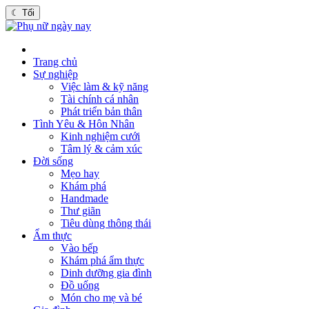
☾
Tối
Trang chủ
Sự nghiệp
Việc làm & kỹ năng
Tài chính cá nhân
Phát triển bản thân
Tình Yêu & Hôn Nhân
Kinh nghiệm cưới
Tâm lý & cảm xúc
Đời sống
Mẹo hay
Khám phá
Handmade
Thư giãn
Tiêu dùng thông thái
Ẩm thực
Vào bếp
Khám phá ẩm thực
Dinh dưỡng gia đình
Đồ uống
Món cho mẹ và bé