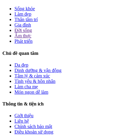
Sống khỏe
Làm đẹp
Thân tâm trí
Gia đình
Đời sống
Ẩm thực
Phát triển
Chủ đề quan tâm
Da đẹp
Dinh dưỡng & vận động
Tâm lý & cảm xúc
Tình yêu & hôn nhân
Làm cha mẹ
Món ngon dễ làm
Thông tin & tiện ích
Giới thiệu
Liên hệ
Chính sách bảo mật
Điều khoản sử dụng