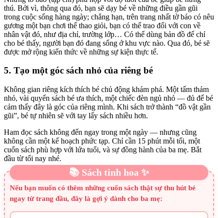
thú. Bởi vì, thông qua đó, bạn sẽ dạy bé về những điều gần gũi
trong cuộc sống hàng ngày; chẳng hạn, trên trang nhất tờ báo có nêu
gương một bạn chơi thể thao giỏi, bạn có thể trao đổi với con về
nhân vật đó, như địa chỉ, trường lớp… Có thể dùng bản đồ để chỉ
cho bé thấy, người bạn đó đang sống ở khu vực nào. Qua đó, bé sẽ
được mở rộng kiến thức về những sự kiện thực tế.
5. Tạo một góc sách nhỏ của riêng bé
Không gian riêng kích thích bé chủ động khám phá. Một tấm thảm
nhỏ, vài quyển sách bé ưa thích, một chiếc đèn ngủ nhỏ — đủ để bé
cảm thấy đây là góc của riêng mình. Khi sách trở thành “đồ vật gần
gũi”, bé tự nhiên sẽ với tay lấy sách nhiều hơn.
Ham đọc sách không đến ngay trong một ngày — nhưng cũng
không cần một kế hoạch phức tạp. Chỉ cần 15 phút mỗi tối, một
cuốn sách phù hợp với lứa tuổi, và sự đồng hành của ba mẹ. Bắt
đầu từ tối nay nhé.
📚 Sách tinh hoa ✨
Nếu bạn muốn có thêm những cuốn sách thật sự thu hút bé
ngay từ trang đầu, đây là gợi ý dành cho ba mẹ: