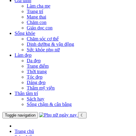
Gia đình
Làm cha mẹ
Trang trí
Mang thai
Chăm con
Giáo dục con
Sống khỏe
Chăm sóc cơ thể
Dinh dưỡng & vận động
Sức khỏe phụ nữ
Làm đẹp
Da đẹp
Trang điểm
Thời trang
Tóc đẹp
Dáng đẹp
Thẩm mỹ viện
Thân tâm trí
Sách hay
Sống chậm & cân bằng
Toggle navigation
☾
Trang chủ