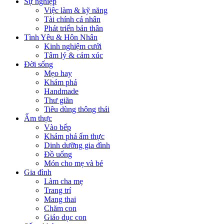
Sự nghiệp
Việc làm & kỹ năng
Tài chính cá nhân
Phát triển bản thân
Tình Yêu & Hôn Nhân
Kinh nghiệm cưới
Tâm lý & cảm xúc
Đời sống
Mẹo hay
Khám phá
Handmade
Thư giãn
Tiêu dùng thông thái
Ẩm thực
Vào bếp
Khám phá ẩm thực
Dinh dưỡng gia đình
Đồ uống
Món cho mẹ và bé
Gia đình
Làm cha mẹ
Trang trí
Mang thai
Chăm con
Giáo dục con