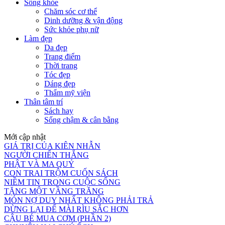
Sống khỏe
Chăm sóc cơ thể
Dinh dưỡng & vận động
Sức khỏe phụ nữ
Làm đẹp
Da đẹp
Trang điểm
Thời trang
Tóc đẹp
Dáng đẹp
Thẩm mỹ viện
Thân tâm trí
Sách hay
Sống chậm & cân bằng
Mới cập nhật
GIÁ TRỊ CỦA KIÊN NHẪN
NGƯỜI CHIẾN THẮNG
PHẬT VÀ MA QUỶ
CON TRAI TRỘM CUỐN SÁCH
NIỀM TIN TRONG CUỘC SỐNG
TẶNG MỘT VẦNG TRĂNG
MÓN NỢ DUY NHẤT KHÔNG PHẢI TRẢ
DỪNG LẠI ĐỂ MÀI RÌU SẮC HƠN
CẬU BÉ MUA CƠM (PHẦN 2)