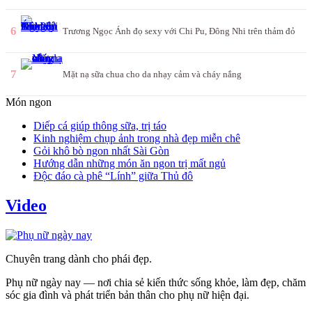
6
Trương Ngọc Ánh đọ sexy với Chi Pu, Đông Nhi trên thảm đỏ
7
Mặt nạ sữa chua cho da nhạy cảm và cháy nắng
Món ngon
Diếp cá giúp thông sữa, trị táo
Kinh nghiệm chụp ảnh trong nhà đẹp miễn chê
Gỏi khô bò ngon nhất Sài Gòn
Hướng dẫn những món ăn ngon trị mất ngủ
Độc đáo cà phê “Lính” giữa Thủ đô
Video
Chuyên trang dành cho phái đẹp.
Phụ nữ ngày nay — nơi chia sẻ kiến thức sống khỏe, làm đẹp, chăm
sóc gia đình và phát triển bản thân cho phụ nữ hiện đại.