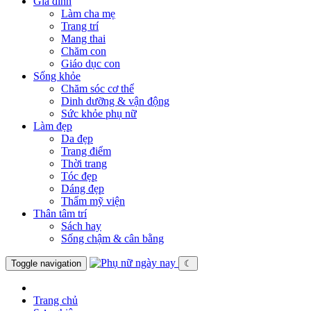
Gia đình
Làm cha mẹ
Trang trí
Mang thai
Chăm con
Giáo dục con
Sống khỏe
Chăm sóc cơ thể
Dinh dưỡng & vận động
Sức khỏe phụ nữ
Làm đẹp
Da đẹp
Trang điểm
Thời trang
Tóc đẹp
Dáng đẹp
Thẩm mỹ viện
Thân tâm trí
Sách hay
Sống chậm & cân bằng
Toggle navigation
☾
Trang chủ