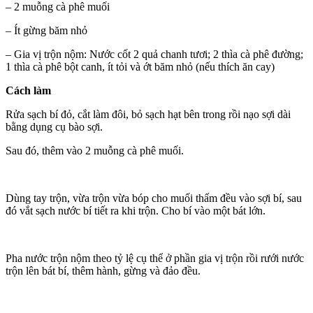
– 2 muỗng cà phê muối
– Ít gừng băm nhỏ
– Gia vị trộn nộm: Nước cốt 2 quả chanh tươi; 2 thìa cà phê đường;
1 thìa cà phê bột canh, ít tỏi và ớt băm nhỏ (nếu thích ăn cay)
Cách làm
Rửa sạch bí đỏ, cắt làm đôi, bỏ sạch hạt bên trong rồi nạo sợi dài
bằng dụng cụ bào sợi.
Sau đó, thêm vào 2 muỗng cà phê muối.
Dùng tay trộn, vừa trộn vừa bóp cho muối thấm đều vào sợi bí, sau
đó vắt sạch nước bí tiết ra khi trộn. Cho bí vào một bát lớn.
Pha nước trộn nộm theo tỷ lệ cụ thể ở phần gia vị trộn rồi rưới nước
trộn lên bát bí, thêm hành, gừng và đảo đều.