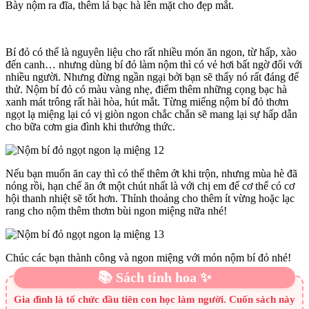
Bày nộm ra đĩa, thêm lá bạc hà lên mặt cho đẹp mắt.
Bí đỏ có thể là nguyên liệu cho rất nhiều món ăn ngon, từ hấp, xào
đến canh… nhưng dùng bí đỏ làm nộm thì có vẻ hơi bất ngờ đối với
nhiều người. Nhưng đừng ngần ngại bởi bạn sẽ thấy nó rất đáng để
thử. Nộm bí đỏ có màu vàng nhẹ, điểm thêm những cọng bạc hà
xanh mát trông rất hài hòa, hút mắt. Từng miếng nộm bí đỏ thơm
ngọt lạ miệng lại có vị giòn ngon chắc chắn sẽ mang lại sự hấp dẫn
cho bữa cơm gia đình khi thưởng thức.
Nếu bạn muốn ăn cay thì có thể thêm ớt khi trộn, nhưng mùa hè đã
nóng rồi, hạn chế ăn ớt một chút nhất là với chị em để cơ thể có cơ
hội thanh nhiệt sẽ tốt hơn. Thỉnh thoảng cho thêm ít vừng hoặc lạc
rang cho nộm thêm thơm bùi ngon miệng nữa nhé!
Chúc các bạn thành công và ngon miệng với món nộm bí đỏ nhé!
📚 Sách tinh hoa ✨
Gia đình là tổ chức đầu tiên con học làm người. Cuốn sách này