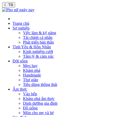
☾
Tối
Trang chủ
Sự nghiệp
Việc làm & kỹ năng
Tài chính cá nhân
Phát triển bản thân
Tình Yêu & Hôn Nhân
Kinh nghiệm cưới
Tâm lý & cảm xúc
Đời sống
Mẹo hay
Khám phá
Handmade
Thư giãn
Tiêu dùng thông thái
Ẩm thực
Vào bếp
Khám phá ẩm thực
Dinh dưỡng gia đình
Đồ uống
Món cho mẹ và bé