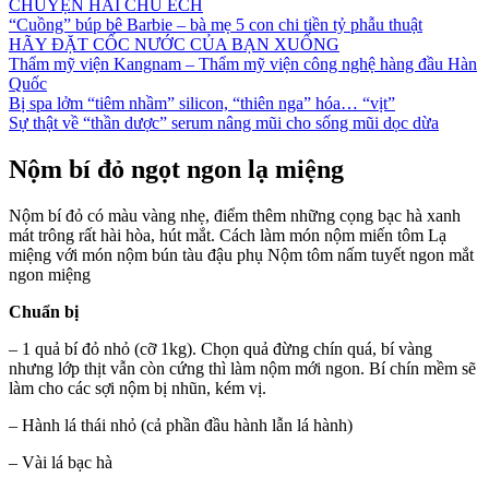
CHUYỆN HAI CHÚ ẾCH
“Cuồng” búp bê Barbie – bà mẹ 5 con chi tiền tỷ phẫu thuật
HÃY ĐẶT CỐC NƯỚC CỦA BẠN XUỐNG
Thẩm mỹ viện Kangnam – Thẩm mỹ viện công nghệ hàng đầu Hàn
Quốc
Bị spa lởm “tiêm nhầm” silicon, “thiên nga” hóa… “vịt”
Sự thật về “thần dược” serum nâng mũi cho sống mũi dọc dừa
Nộm bí đỏ ngọt ngon lạ miệng
Nộm bí đỏ có màu vàng nhẹ, điểm thêm những cọng bạc hà xanh
mát trông rất hài hòa, hút mắt. Cách làm món nộm miến tôm Lạ
miệng với món nộm bún tàu đậu phụ Nộm tôm nấm tuyết ngon mắt
ngon miệng
Chuẩn bị
– 1 quả bí đỏ nhỏ (cỡ 1kg). Chọn quả đừng chín quá, bí vàng
nhưng lớp thịt vẫn còn cứng thì làm nộm mới ngon. Bí chín mềm sẽ
làm cho các sợi nộm bị nhũn, kém vị.
– Hành lá thái nhỏ (cả phần đầu hành lẫn lá hành)
– Vài lá bạc hà