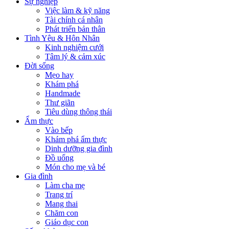
Sự nghiệp
Việc làm & kỹ năng
Tài chính cá nhân
Phát triển bản thân
Tình Yêu & Hôn Nhân
Kinh nghiệm cưới
Tâm lý & cảm xúc
Đời sống
Mẹo hay
Khám phá
Handmade
Thư giãn
Tiêu dùng thông thái
Ẩm thực
Vào bếp
Khám phá ẩm thực
Dinh dưỡng gia đình
Đồ uống
Món cho mẹ và bé
Gia đình
Làm cha mẹ
Trang trí
Mang thai
Chăm con
Giáo dục con