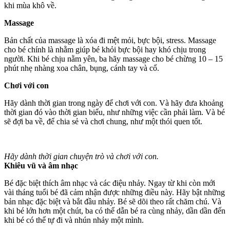
khi mùa khô về.
Massage
Bản chất của massage là xóa đi mệt mỏi, bực bội, stress. Massage
cho bé chính là nhằm giúp bé khỏi bực bội hay khó chịu trong
người. Khi bé chịu nằm yên, ba hãy massage cho bé chừng 10 – 15
phút nhẹ nhàng xoa chân, bụng, cánh tay và cổ.
Chơi với con
Hãy dành thời gian trong ngày để chơi với con. Và hãy đưa khoảng
thời gian đó vào thời gian biểu, như những việc cần phải làm. Và bé
sẽ đợi ba về, để chia sẻ và chơi chung, như một thói quen tốt.
Hãy dành thời gian chuyện trò và chơi với con.
Khiêu vũ và âm nhạc
Bé đặc biệt thích âm nhạc và các điệu nhảy. Ngay từ khi còn mới
vài tháng tuổi bé đã cảm nhận được những điều này. Hãy bật những
bản nhạc đặc biệt và bắt đầu nhảy. Bé sẽ dõi theo rất chăm chú. Và
khi bé lớn hơn một chút, ba có thể dẫn bé ra cùng nhảy, dần dần đến
khi bé có thể tự đi và nhún nhảy một mình.