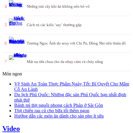
4
Những trái cây khi ăn không nên bỏ vỏ
5
Cách trị các kiểu ‘say’ thường gặp
6
Trương Ngọc Ánh đọ sexy với Chi Pu, Đông Nhi trên thảm đỏ
7
Mặt nạ sữa chua cho da nhạy cảm và cháy nắng
Món ngon
Vệ Sinh An Toàn Thực Phẩm Ngày Tết: Bí Quyết Cho Mâm
Cỗ An Lành
Du lịch Phú Quốc: Những đặc sản Phú Quốc bạn nhất định
phải thử
Bánh mì thịt nguội phong cách Pháp ở Sài Gòn
Thịt chiên rau củ cho bữa tối thêm ngon
Hướng dẫn các món ăn dành cho sản phụ ít sữa
Video