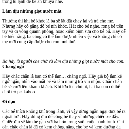
trong tủ lạnh để bé ăn khuya nhé.
Làm dịu những giọt nước mắt
Thường thì khi bé khóc là ba sẽ lật đật chạy lại và trả cho mẹ.
Nhưng hãy cố gắng dỗ bé nín khóc. Hát cho bé nghe, rong bé trên
tay và đi vòng quanh phòng, hoặc kiếm bình sữa cho bé bú. Hãy để
bé hiểu rằng, ba cũng có thể làm được nhiều việc và không chỉ có
mẹ mới cung cấp được cho con mọi thứ.
Ba hãy là người che chở và làm dịu những giọt nước mắt cho con.
Chàng ngố
Hãy chắc chắn là bạn có thể làm… chàng ngố. Hãy giả bộ làm kẻ
ngớ ngẩn, nhìn vào mắt bé và làm những trò vui nhộn. Chắc chắn
bé sẽ cười lên khanh khách. Khi lớn lên chút ít, hai ba con có thể
chơi trò peakaboo.
Đi dạo
Các bé thích không khí trong lành, vì vậy đừng ngần ngại đưa bé ra
ngoài trời. Hãy dùng địu để cõng bé thay vì những chiếc xe đẩy.
Chiếc địu sẽ làm bé gần với ba hơn trong suốt cuộc hành trình. Chỉ
cần chắc chắn là đã có kem chống nắng cho bé và kem dưỡng da