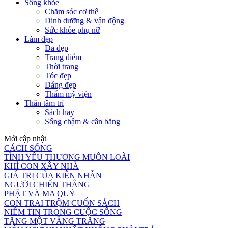
Sống khỏe
Chăm sóc cơ thể
Dinh dưỡng & vận động
Sức khỏe phụ nữ
Làm đẹp
Da đẹp
Trang điểm
Thời trang
Tóc đẹp
Dáng đẹp
Thẩm mỹ viện
Thân tâm trí
Sách hay
Sống chậm & cân bằng
Mới cập nhật
CÁCH SỐNG
TÌNH YÊU THƯƠNG MUÔN LOÀI
KHỈ CON XÂY NHÀ
GIÁ TRỊ CỦA KIÊN NHẪN
NGƯỜI CHIẾN THẮNG
PHẬT VÀ MA QUỶ
CON TRAI TRỘM CUỐN SÁCH
NIỀM TIN TRONG CUỘC SỐNG
TẶNG MỘT VẦNG TRĂNG