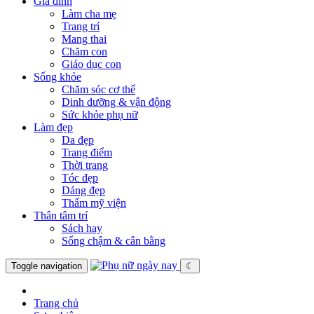
Gia đình
Làm cha mẹ
Trang trí
Mang thai
Chăm con
Giáo dục con
Sống khỏe
Chăm sóc cơ thể
Dinh dưỡng & vận động
Sức khỏe phụ nữ
Làm đẹp
Da đẹp
Trang điểm
Thời trang
Tóc đẹp
Dáng đẹp
Thẩm mỹ viện
Thân tâm trí
Sách hay
Sống chậm & cân bằng
Toggle navigation
☾
Trang chủ