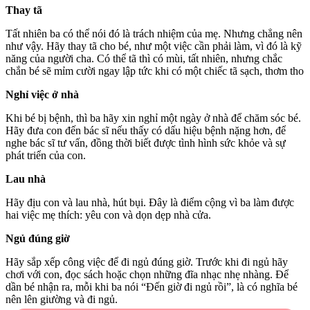
Thay tã
Tất nhiên ba có thể nói đó là trách nhiệm của mẹ. Nhưng chẳng nên
như vậy. Hãy thay tã cho bé, như một việc cần phải làm, vì đó là kỹ
năng của người cha. Có thể tã thì có mùi, tất nhiên, nhưng chắc
chắn bé sẽ mỉm cười ngay lập tức khi có một chiếc tã sạch, thơm tho
Nghỉ việc ở nhà
Khi bé bị bệnh, thì ba hãy xin nghỉ một ngày ở nhà để chăm sóc bé.
Hãy đưa con đến bác sĩ nếu thấy có dấu hiệu bệnh nặng hơn, để
nghe bác sĩ tư vấn, đồng thời biết được tình hình sức khỏe và sự
phát triển của con.
Lau nhà
Hãy địu con và lau nhà, hút bụi. Đây là điểm cộng vì ba làm được
hai việc mẹ thích: yêu con và dọn dẹp nhà cửa.
Ngủ đúng giờ
Hãy sắp xếp công việc để đi ngủ đúng giờ. Trước khi đi ngủ hãy
chơi với con, đọc sách hoặc chọn những đĩa nhạc nhẹ nhàng. Để
dần bé nhận ra, mỗi khi ba nói “Đến giờ đi ngủ rồi”, là có nghĩa bé
nên lên giường và đi ngủ.