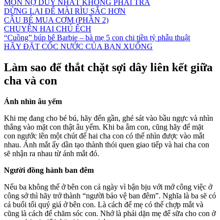
MÓN NỢ DUY NHẤT KHÔNG PHẢI TRẢ
DỪNG LẠI ĐỂ MÀI RÌU SẮC HƠN
CẬU BÉ MUA CƠM (PHẦN 2)
CHUYỆN HAI CHÚ ẾCH
“Cuồng” búp bê Barbie – bà mẹ 5 con chi tiền tỷ phẫu thuật
HÃY ĐẶT CỐC NƯỚC CỦA BẠN XUỐNG
Làm sao để thắt chặt sợi dây liên kết giữa
cha và con
Ánh nhìn âu yếm
Khi mẹ đang cho bé bú, hãy đến gần, ghé sát vào bầu ngực và nhìn
thẳng vào mặt con thật âu yếm. Khi ba ẵm con, cũng hãy để mặt
con ngước lên một chút để hai cha con có thể nhìn được vào mắt
nhau. Ánh mắt ấy dần tạo thành thói quen giao tiếp và hai cha con
sẽ nhận ra nhau từ ánh mắt đó.
Người đồng hành ban đêm
Nếu ba không thể ở bên con cả ngày vì bận bịu với mớ công việc ở
công sở thì hãy trở thành “người bảo vệ ban đêm”. Nghĩa là ba sẽ có
cả buổi tối quý giá ở bên con. Là cách để mẹ có thể chợp mắt và
cũng là cách để chăm sóc con. Nhớ là phải dặn mẹ để sữa cho con ở