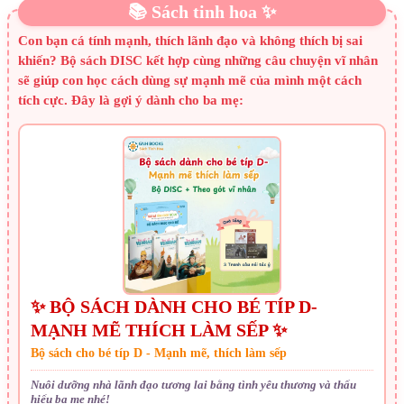
📚 Sách tinh hoa ✨
Con bạn cá tính mạnh, thích lãnh đạo và không thích bị sai
khiến? Bộ sách DISC kết hợp cùng những câu chuyện vĩ nhân
sẽ giúp con học cách dùng sự mạnh mẽ của mình một cách
tích cực. Đây là gợi ý dành cho ba mẹ:
✨ BỘ SÁCH DÀNH CHO BÉ TÍP D-
MẠNH MẼ THÍCH LÀM SẾP ✨
Bộ sách cho bé típ D - Mạnh mẽ, thích làm sếp
Nuôi dưỡng nhà lãnh đạo tương lai bằng tình yêu thương và thấu
hiểu ba mẹ nhé!