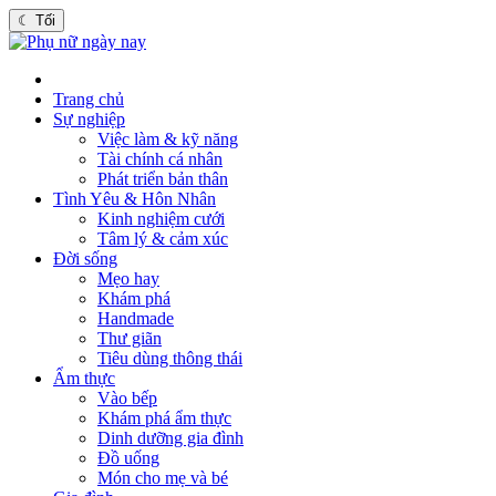
☾
Tối
Trang chủ
Sự nghiệp
Việc làm & kỹ năng
Tài chính cá nhân
Phát triển bản thân
Tình Yêu & Hôn Nhân
Kinh nghiệm cưới
Tâm lý & cảm xúc
Đời sống
Mẹo hay
Khám phá
Handmade
Thư giãn
Tiêu dùng thông thái
Ẩm thực
Vào bếp
Khám phá ẩm thực
Dinh dưỡng gia đình
Đồ uống
Món cho mẹ và bé