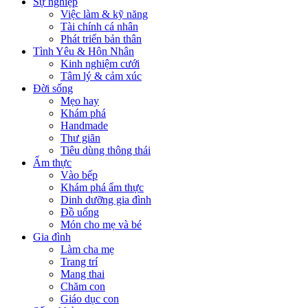
Sự nghiệp
Việc làm & kỹ năng
Tài chính cá nhân
Phát triển bản thân
Tình Yêu & Hôn Nhân
Kinh nghiệm cưới
Tâm lý & cảm xúc
Đời sống
Mẹo hay
Khám phá
Handmade
Thư giãn
Tiêu dùng thông thái
Ẩm thực
Vào bếp
Khám phá ẩm thực
Dinh dưỡng gia đình
Đồ uống
Món cho mẹ và bé
Gia đình
Làm cha mẹ
Trang trí
Mang thai
Chăm con
Giáo dục con