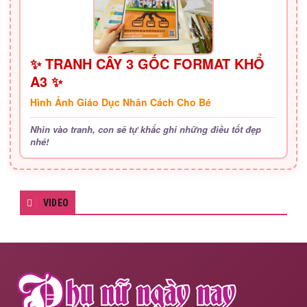
✨ TRANH CÂY 3 GỐC FORMAT KHỔ
A3 ✨
Hình Ảnh Giáo Dục Nhân Cách Cho Bé
Nhìn vào tranh, con sẽ tự khắc ghi những điều tốt đẹp
nhé!
VIDEO