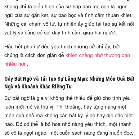
không chỉ là biểu hiện của sự hấp dẫn mà còn là ngôn
ngữ của sự gắn kết, sự bảo bọc và tình cảm thuần khiết.
Những cái chạm vô tư, tự nhiên ấy giúp tái tạo sự kết nối
vật lý và củng cố sợi dây tình cảm giữa hai người.
Hầu hết phụ nữ đều yêu thích những cử chỉ ấy, bởi
chúng là cách đơn giản để
khiến chàng nhớ thương bạn
nhiều hơn
.
Gây Bất Ngờ và Tái Tạo Sự Lãng Mạn: Những Món Quà Bất
Ngờ và Khoảnh Khắc Riêng Tư
Sự bất ngờ là gia vị không thể thiếu để giữ cho tình yêu
luôn mới mẻ và thú vị. Thi thoảng, hãy tặng nàng một
món quà nhỏ mà không cần bất kỳ lý do hay dịp đặc biệt
nào. Đó có thể là bó hoa nhỏ nàng yêu thích, một thanh
sô cô la ngọt ngào, một cuốn sách nàng đang muốn đọc,