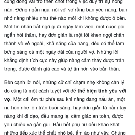
cũng đóng vai trò then chốt trong việc duy trì sự nồng
nàn. Đừng ngần ngại nói với vợ rằng bạn yêu nàng, bạn
nhớ nàng nhiều như thế nào mỗi khi không được ở bên.
Một tin nhắn bất ngờ giữa ngày làm việc, một cuộc gọi
ngắn hỏi thăm, hay đơn giản là một lời khen ngợi chân
thành về vẻ ngoài, khả năng của nàng, đều có thể làm
bừng sáng cả một ngày dài của người vợ. Những lời
khẳng định tích cực này giúp nàng cảm thấy được trân
trọng, được đánh giá cao và tự tin hơn vào bản thân.
Bên cạnh lời nói, những cử chỉ chạm nhẹ không cần lý
do cũng là một cách tuyệt vời để
thể hiện tình yêu với
vợ
. Một cái ôm từ phía sau khi nàng đang nấu ăn, một
nụ hôn nhẹ lên trán buổi sáng, hay đơn giản là nắm tay
nàng khi đi dạo, đều mang lại cảm giác an toàn, được
yêu chiều và gần gũi. Hầu hết phụ nữ đều khao khát
những tiếp xúc thể chất nhỏ bé, ấm áp như vậy. Chúng