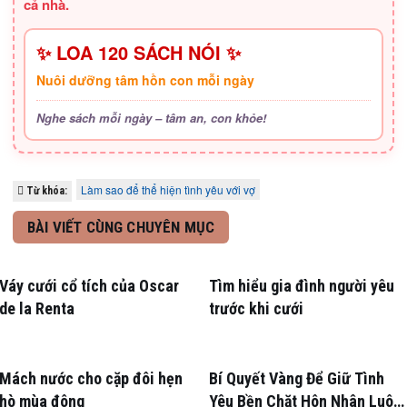
cả nhà.
✨ LOA 120 SÁCH NÓI ✨
Nuôi dưỡng tâm hồn con mỗi ngày
Nghe sách mỗi ngày – tâm an, con khỏe!
Làm sao để thể hiện tình yêu với vợ
Từ khóa:
BÀI VIẾT CÙNG CHUYÊN MỤC
Váy cưới cổ tích của Oscar
Tìm hiểu gia đình người yêu
de la Renta
trước khi cưới
Mách nước cho cặp đôi hẹn
Bí Quyết Vàng Để Giữ Tình
hò mùa đông
Yêu Bền Chặt Hôn Nhân Luôn