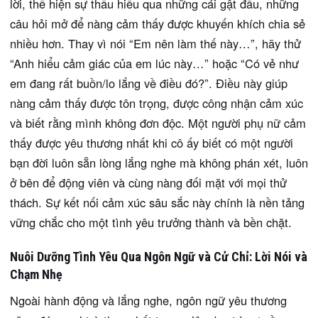
lời, thể hiện sự thấu hiểu qua những cái gật đầu, những
câu hỏi mở để nàng cảm thấy được khuyến khích chia sẻ
nhiều hơn. Thay vì nói “Em nên làm thế này…”, hãy thử
“Anh hiểu cảm giác của em lúc này…” hoặc “Có vẻ như
em đang rất buồn/lo lắng về điều đó?”. Điều này giúp
nàng cảm thấy được tôn trọng, được công nhận cảm xúc
và biết rằng mình không đơn độc. Một người phụ nữ cảm
thấy được yêu thương nhất khi cô ấy biết có một người
bạn đời luôn sẵn lòng lắng nghe mà không phán xét, luôn
ở bên để động viên và cùng nàng đối mặt với mọi thử
thách. Sự kết nối cảm xúc sâu sắc này chính là nền tảng
vững chắc cho một tình yêu trưởng thành và bền chặt.
Nuôi Dưỡng Tình Yêu Qua Ngôn Ngữ và Cử Chỉ: Lời Nói và
Chạm Nhẹ
Ngoài hành động và lắng nghe, ngôn ngữ yêu thương