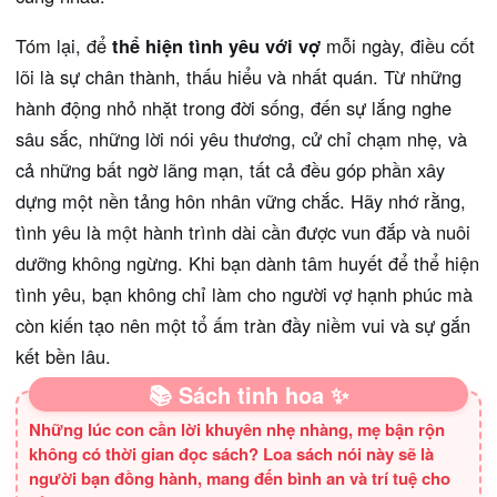
Tóm lại, để
thể hiện tình yêu với vợ
mỗi ngày, điều cốt
lõi là sự chân thành, thấu hiểu và nhất quán. Từ những
hành động nhỏ nhặt trong đời sống, đến sự lắng nghe
sâu sắc, những lời nói yêu thương, cử chỉ chạm nhẹ, và
cả những bất ngờ lãng mạn, tất cả đều góp phần xây
dựng một nền tảng hôn nhân vững chắc. Hãy nhớ rằng,
tình yêu là một hành trình dài cần được vun đắp và nuôi
dưỡng không ngừng. Khi bạn dành tâm huyết để thể hiện
tình yêu, bạn không chỉ làm cho người vợ hạnh phúc mà
còn kiến tạo nên một tổ ấm tràn đầy niềm vui và sự gắn
kết bền lâu.
📚 Sách tinh hoa ✨
Những lúc con cần lời khuyên nhẹ nhàng, mẹ bận rộn
không có thời gian đọc sách? Loa sách nói này sẽ là
người bạn đồng hành, mang đến bình an và trí tuệ cho