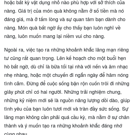
hoặc bất kỳ vật dụng nhỏ nào phù hợp với sở thích của
nàng. Giá trị của món quà không nằm ở số tiền mà nó
đáng giá, mà ở tấm lòng và sự quan tâm bạn dành cho
nàng. Món quà bất ngờ ấy cho thấy bạn luôn nghĩ về
nàng, luôn muốn mang lại niềm vui cho nàng.
Ngoài ra, việc tạo ra những khoảnh khắc lãng mạn riêng
tư cũng rất quan trọng. Lên kế hoạch cho một buổi hẹn
hò bất ngờ, dù chỉ là bữa tối tại nhà với nến và âm nhạc
nhẹ nhàng, hoặc một chuyến đi ngắn ngày để hâm nóng
tình cảm. Đừng để cuộc sống bận rộn cuốn trôi đi những
giây phút chỉ có hai người. Những trải nghiệm chung,
những kỷ niệm mới sẽ là nguồn năng lượng dồi dào, giúp
tình yêu của bạn luôn tươi mới và tràn đầy sức sống. Sự
lãng mạn không cần phải quá cầu kỳ, mà nằm ở sự chân
thành và ý muốn tạo ra những khoảnh khắc đáng nhớ
cùng nhau.