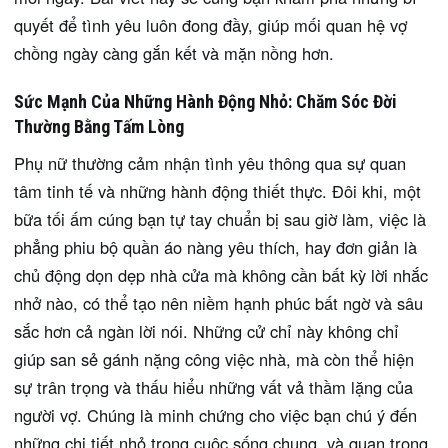
quyết để tình yêu luôn đong đầy, giúp mối quan hệ vợ
chồng ngày càng gắn kết và mặn nồng hơn.
Sức Mạnh Của Những Hành Động Nhỏ: Chăm Sóc Đời
Thường Bằng Tấm Lòng
Phụ nữ thường cảm nhận tình yêu thông qua sự quan
tâm tinh tế và những hành động thiết thực. Đôi khi, một
bữa tối ấm cúng bạn tự tay chuẩn bị sau giờ làm, việc là
phẳng phiu bộ quần áo nàng yêu thích, hay đơn giản là
chủ động dọn dẹp nhà cửa mà không cần bất kỳ lời nhắc
nhở nào, có thể tạo nên niềm hạnh phúc bất ngờ và sâu
sắc hơn cả ngàn lời nói. Những cử chỉ này không chỉ
giúp san sẻ gánh nặng công việc nhà, mà còn thể hiện
sự trân trọng và thấu hiểu những vất vả thầm lặng của
người vợ. Chúng là minh chứng cho việc bạn chú ý đến
những chi tiết nhỏ trong cuộc sống chung, và quan trọng