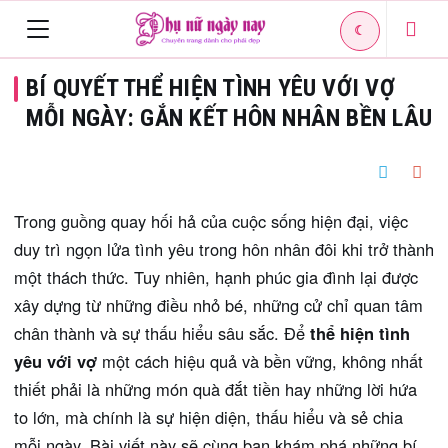
☾
Toggle
BÍ QUYẾT THỂ HIỆN TÌNH YÊU VỚI VỢ
navigation
MỖI NGÀY: GẮN KẾT HÔN NHÂN BỀN LÂU
Trong guồng quay hối hả của cuộc sống hiện đại, việc
duy trì ngọn lửa tình yêu trong hôn nhân đôi khi trở thành
một thách thức. Tuy nhiên, hạnh phúc gia đình lại được
xây dựng từ những điều nhỏ bé, những cử chỉ quan tâm
chân thành và sự thấu hiểu sâu sắc. Để
thể hiện tình
yêu với vợ
một cách hiệu quả và bền vững, không nhất
thiết phải là những món quà đắt tiền hay những lời hứa
to lớn, mà chính là sự hiện diện, thấu hiểu và sẻ chia
mỗi ngày. Bài viết này sẽ cùng bạn khám phá những bí