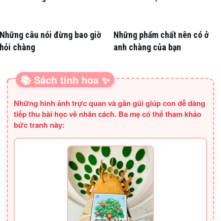
Nồng Nàn
Những câu nói đừng bao giờ
Những phẩm chất nên có ở
hỏi chàng
anh chàng của bạn
📚 Sách tinh hoa ✨
SÁCH HAY CHO BA MẸ
Những hình ảnh trực quan và gần gũi giúp con dễ dàng
tiếp thu bài học về nhân cách. Ba mẹ có thể tham khảo
bức tranh này: