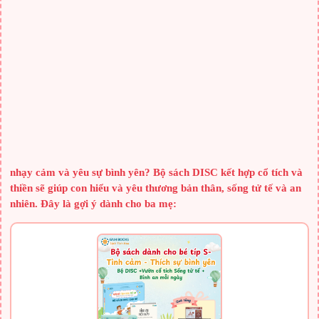
BÀI VIẾT CÙNG CHUYÊN MỤC
Mẹo hay giúp bạn sạch mụn thịt quanh mắt
Hướng dẫn những điều cần biết về buồng trứng đa nang
Tiên dược cho làn da trắng sáng, mịn màng như em bé
Mẹo trang điểm cả ngày không trôi để đi chơi năm mới
Không dùng kem dưỡng da vẫn sáng đẹp tự nhiên
4 điều cần làm ngay vào buổi tối để thức dậy với làn da đẹp
SÁCH HAY CHO BA MẸ
nhạy cảm và yêu sự bình yên? Bộ sách DISC kết hợp cổ tích và
thiền sẽ giúp con hiểu và yêu thương bản thân, sống tử tế và an
nhiên. Đây là gợi ý dành cho ba mẹ: