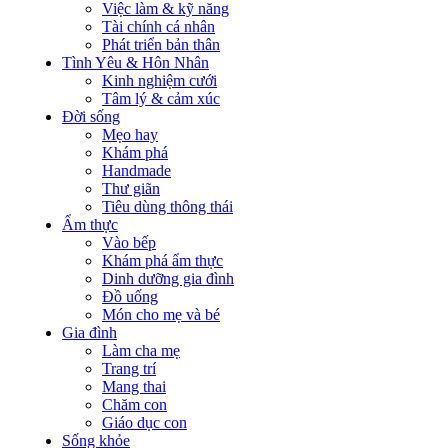
Việc làm & kỹ năng
Tài chính cá nhân
Phát triển bản thân
Tình Yêu & Hôn Nhân
Kinh nghiệm cưới
Tâm lý & cảm xúc
Đời sống
Mẹo hay
Khám phá
Handmade
Thư giãn
Tiêu dùng thông thái
Ẩm thực
Vào bếp
Khám phá ẩm thực
Dinh dưỡng gia đình
Đồ uống
Món cho mẹ và bé
Gia đình
Làm cha mẹ
Trang trí
Mang thai
Chăm con
Giáo dục con
Sống khỏe