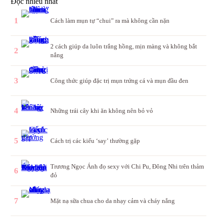
Đọc nhiều nhất
1
Cách làm mụn tự “chui” ra mà không cần nặn
2 cách giúp da luôn trắng hồng, mịn màng và không bắt
2
nắng
3
Công thức giúp đặc trị mụn trứng cá và mụn đầu đen
4
Những trái cây khi ăn không nên bỏ vỏ
5
Cách trị các kiểu ‘say’ thường gặp
Trương Ngọc Ánh đọ sexy với Chi Pu, Đông Nhi trên thảm
6
đỏ
7
Mặt nạ sữa chua cho da nhạy cảm và cháy nắng