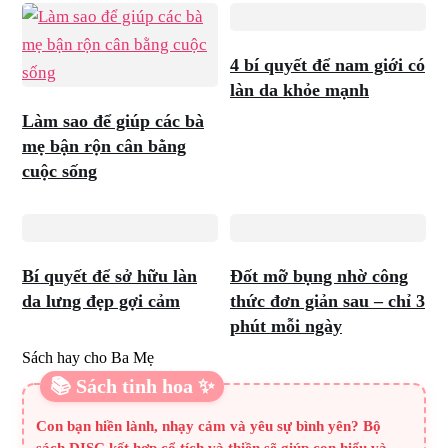
4 bí quyết để nam giới có
làn da khỏe mạnh
Làm sao để giúp các bà
mẹ bận rộn cân bằng
cuộc sống
Bí quyết để sở hữu làn
Đốt mỡ bụng nhờ công
da lưng đẹp gợi cảm
thức đơn giản sau – chỉ 3
phút mỗi ngày
Sách hay cho Ba Mẹ
📚 Sách tinh hoa ✨
Con bạn hiền lành, nhạy cảm và yêu sự bình yên? Bộ