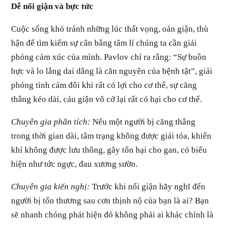
Dễ nổi giận và bực tức
Cuộc sống khó tránh những lúc thất vọng, oán giận, thù
hận để tìm kiếm sự cân bằng tâm lí chúng ta cần giải
phỏng cảm xúc của mình. Pavlov chỉ ra rằng: “Sự buồn
bực và lo lắng dai dẳng là căn nguyên của bệnh tật”, giải
phóng tình cảm đôi khi rất có lợi cho cơ thể, sự căng
thẳng kéo dài, cáu giận vô cớ lại rất có hại cho cơ thể.
Chuyên gia phân tích:
Nếu một người bị căng thẳng
trong thời gian dài, tâm trạng không được giải tỏa, khiến
khí không được lưu thông, gây tổn hại cho gan, có biểu
hiện như tức ngực, đau xương sườn.
Chuyên gia kiến nghị:
Trước khi nổi giận hãy nghĩ đến
người bị tổn thương sau cơn thịnh nộ của bạn là ai? Bạn
sẽ nhanh chóng phát hiện đó không phải ai khác chính là