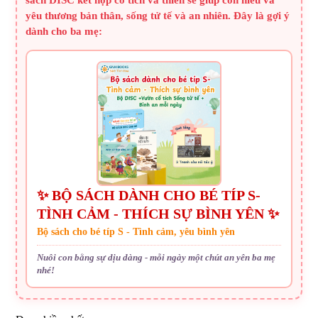
sách DISC kết hợp cổ tích và thiền sẽ giúp con hiểu và
yêu thương bản thân, sống tử tế và an nhiên. Đây là gợi ý
dành cho ba mẹ:
✨ BỘ SÁCH DÀNH CHO BÉ TÍP S-
TÌNH CẢM - THÍCH SỰ BÌNH YÊN ✨
Bộ sách cho bé típ S - Tình cảm, yêu bình yên
Nuôi con bằng sự dịu dàng - mỗi ngày một chút an yên ba mẹ
nhé!