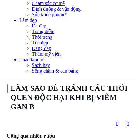
Chăm sóc cơ thể
Dinh dưỡng & vận động
Sức khỏe phụ nữ
Làm đẹp
Da đẹp
Trang điểm
Thời trang
Tóc đẹp
Dáng đẹp
Thẩm mỹ viện
Thân tâm trí
Sách hay
Sống chậm & cân bằng
LÀM SAO ĐỂ TRÁNH CÁC THÓI
QUEN ĐỘC HẠI KHI BỊ VIÊM
GAN B
Uống quá nhiều rượu