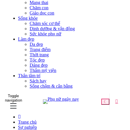
Mang thai
Chăm con
Giáo dục con
Sống khỏe
Chăm sóc cơ thể
Dinh dưỡng & vận động
Sức khỏe phụ nữ
Làm đẹp
Da đẹp
Trang điểm
Thời trang
Tóc đẹp
Dáng đẹp
Thẩm mỹ viện
Thân tâm trí
Sách hay
Sống chậm & cân bằng
Toggle
navigation
☾
Trang chủ
Sự nghiệp