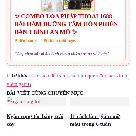
✨ COMBO LOA PHÁP THOẠI 1688
BÀI HÀM DƯỠNG TÂM HỒN PHIÊN
BẢN 3 BÌNH AN MỖ ✨
Phiên bản 3 — Bình an mỗi ngày
Cùng nhau xây tổ ấm bình yên từ những trang sách nhé!
Từ khóa:
Làm sao để tránh các thói quen độc hại khi bị
viêm gan B
BÀI VIẾT CÙNG CHUYÊN MỤC
Ngăn rụng tóc bằng trái
11 cách làm giảm mỡ
cây
máu trong 6 tuần