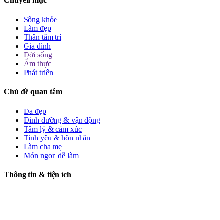
Chuyên mục
Sống khỏe
Làm đẹp
Thân tâm trí
Gia đình
Đời sống
Ẩm thực
Phát triển
Chủ đề quan tâm
Da đẹp
Dinh dưỡng & vận động
Tâm lý & cảm xúc
Tình yêu & hôn nhân
Làm cha mẹ
Món ngon dễ làm
Thông tin & tiện ích
Giới thiệu
Liên hệ
Chính sách bảo mật