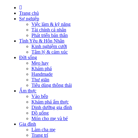
Trang chủ
Sự nghiệp
Việc làm & kỹ năng
Tài chính cá nhân
Phát triển bản thân
Tình Yêu & Hôn Nhân
Kinh nghiệm cưới
Tâm lý & cảm xúc
Đời sống
Mẹo hay
Khám phá
Handmade
Thư giãn
Tiêu dùng thông thái
Ẩm thực
Vào bếp
Khám phá ẩm thực
Dinh dưỡng gia đình
Đồ uống
Món cho mẹ và bé
Gia đình
Làm cha mẹ
Trang trí