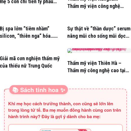
mẹ 5 con chi tiền tỷ phẫu
Thẩm mỹ viện công nghệ
thuật
hàng đầu Hàn Quốc
Bị spa lởm “tiêm nhầm”
Sự thật về “thần dược” serum
silicon, “thiên nga” hóa…
nâng mũi cho sống mũi dọc
“vịt”
dừa
Giải mã cơn nghiện thẩm mỹ
Thẩm mỹ viện Thiên Hà –
của thiếu nữ Trung Quốc
Thẩm mỹ công nghệ cao tại
Hà Nội
📚 Sách tinh hoa ✨
SÁCH HAY CHO BA MẸ
Khi mẹ học cách trưởng thành, con cũng sẽ lớn lên
trong lòng tử tế. Ba mẹ muốn đồng hành cùng con trên
hành trình này? Đây là gợi ý dành cho ba mẹ: