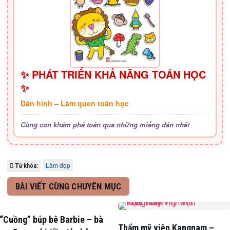
✨ PHÁT TRIỂN KHẢ NĂNG TOÁN HỌC
✨
Dán hình – Làm quen toán học
Cùng con khám phá toán qua những miếng dán nhé!
Làm đẹp
Từ khóa:
BÀI VIẾT CÙNG CHUYÊN MỤC
“Cuồng” búp bê Barbie – bà
Thẩm mỹ viện Kangnam –