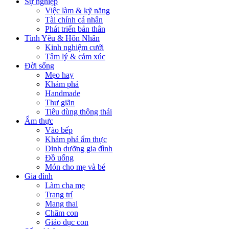
Sự nghiệp
Việc làm & kỹ năng
Tài chính cá nhân
Phát triển bản thân
Tình Yêu & Hôn Nhân
Kinh nghiệm cưới
Tâm lý & cảm xúc
Đời sống
Mẹo hay
Khám phá
Handmade
Thư giãn
Tiêu dùng thông thái
Ẩm thực
Vào bếp
Khám phá ẩm thực
Dinh dưỡng gia đình
Đồ uống
Món cho mẹ và bé
Gia đình
Làm cha mẹ
Trang trí
Mang thai
Chăm con
Giáo dục con