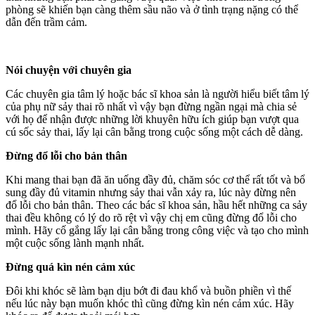
phòng sẽ khiến bạn càng thêm sầu não và ở tình trạng nặng có thể
dẫn đến trầm cảm.
Nói chuyện với chuyên gia
Các chuyên gia tâm lý hoặc bác sĩ khoa sản là người hiểu biết tâm lý
của phụ nữ sảy thai rõ nhất vì vậy bạn đừng ngần ngại mà chia sẻ
với họ để nhận được những lời khuyên hữu ích giúp bạn vượt qua
cú sốc sảy thai, lấy lại cân bằng trong cuộc sống một cách dễ dàng.
Đừng đổ lỗi cho bản thân
Khi mang thai bạn đã ăn uống đầy đủ, chăm sóc cơ thể rất tốt và bổ
sung đầy đủ vitamin nhưng sảy thai vẫn xảy ra, lúc này đừng nên
đổ lỗi cho bản thân. Theo các bác sĩ khoa sản, hầu hết những ca sảy
thai đều không có lý do rõ rệt vì vậy chị em cũng đừng đổ lỗi cho
mình. Hãy cố gắng lấy lại cân bằng trong công việc và tạo cho mình
một cuộc sống lành mạnh nhất.
Đừng quá kìn nén cảm xúc
Đôi khi khóc sẽ làm bạn dịu bớt đi đau khổ và buồn phiền vì thế
nếu lúc này bạn muốn khóc thì cũng đừng kìn nén cảm xúc. Hãy