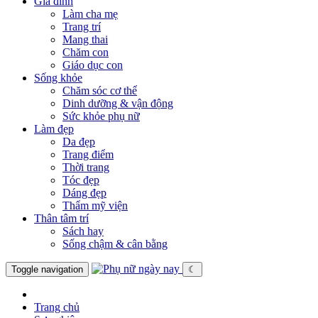
Gia đình
Làm cha mẹ
Trang trí
Mang thai
Chăm con
Giáo dục con
Sống khỏe
Chăm sóc cơ thể
Dinh dưỡng & vận động
Sức khỏe phụ nữ
Làm đẹp
Da đẹp
Trang điểm
Thời trang
Tóc đẹp
Dáng đẹp
Thẩm mỹ viện
Thân tâm trí
Sách hay
Sống chậm & cân bằng
Toggle navigation
☾
Trang chủ