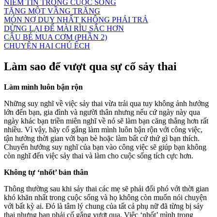
NIỀM TIN TRONG CUỘC SỐNG
TẶNG MỘT VẦNG TRĂNG
MÓN NỢ DUY NHẤT KHÔNG PHẢI TRẢ
DỪNG LẠI ĐỂ MÀI RÌU SẮC HƠN
CẬU BÉ MUA CƠM (PHẦN 2)
CHUYỆN HAI CHÚ ẾCH
Làm sao để vượt qua sự cố sảy thai
Làm mình luôn bận rộn
Những suy nghĩ về việc sảy thai vừa trải qua tuy không ảnh hưởng
lớn đến bạn, gia đình và người thân nhưng nếu cứ ngày này qua
ngày khác bạn triền miên nghĩ về nó sẽ làm bạn căng thẳng hơn rất
nhiều. Vì vậy, hãy cố gắng làm mình luôn bận rộn với công việc,
tận hưởng thời gian với bạn bè hoặc làm bất cứ thứ gì bạn thích.
Chuyển hướng suy nghĩ của bạn vào công việc sẽ giúp bạn không
còn nghĩ đến việc sảy thai và làm cho cuộc sống tích cực hơn.
Không tự ‘nhốt’ bản thân
Thông thường sau khi sảy thai các mẹ sẽ phải đối phó với thời gian
khó khăn nhất trong cuộc sống và họ không còn muốn nói chuyện
với bất kỳ ai. Đó là tâm lý chung của tất cả phụ nữ đã từng bị sảy
thai nhưng bạn phải cố gắng vượt qua. Việc ‘nhốt’ mình trong