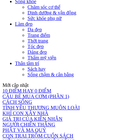
Sống khỏe
Chăm sóc cơ thể
Dinh dưỡng & vận động
Sức khỏe phụ nữ
Làm đẹp
Da đẹp
Trang điểm
Thời trang
Tóc đẹp
Dáng đẹp
Thẩm mỹ viện
Thân tâm trí
Sách hay
Sống chậm & cân bằng
Mới cập nhật
10 ĐIỂM HAY 0 ĐIỂM
CẬU BÉ MUA CƠM (PHẦN 1)
CÁCH SỐNG
TÌNH YÊU THƯƠNG MUÔN LOÀI
KHỈ CON XÂY NHÀ
GIÁ TRỊ CỦA KIÊN NHẪN
NGƯỜI CHIẾN THẮNG
PHẬT VÀ MA QUỶ
CON TRAI TRỘM CUỐN SÁCH