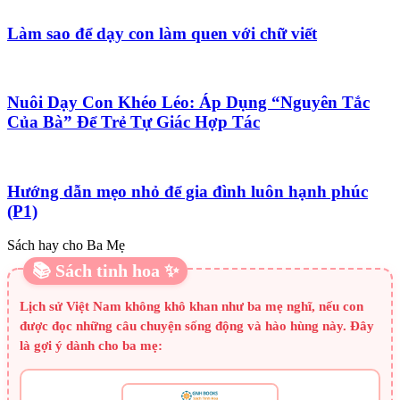
Làm sao để dạy con làm quen với chữ viết
Nuôi Dạy Con Khéo Léo: Áp Dụng “Nguyên Tắc
Của Bà” Để Trẻ Tự Giác Hợp Tác
Hướng dẫn mẹo nhỏ để gia đình luôn hạnh phúc
(P1)
Sách hay cho Ba Mẹ
📚 Sách tinh hoa ✨
Lịch sử Việt Nam không khô khan như ba mẹ nghĩ, nếu con
được đọc những câu chuyện sống động và hào hùng này. Đây
là gợi ý dành cho ba mẹ: