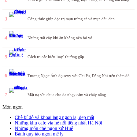
3
Công thức giúp đặc trị mụn trứng cá và mụn đầu đen
4
Những trái cây khi ăn không nên bỏ vỏ
5
Cách trị các kiểu ‘say’ thường gặp
6
Trương Ngọc Ánh đọ sexy với Chi Pu, Đông Nhi trên thảm đỏ
7
Mặt nạ sữa chua cho da nhạy cảm và cháy nắng
Món ngon
Chè bí đỏ và khoai lang ngon lạ, đẹp mắt
Những khu cafe vỉa hè nổi tiếng nhất Hà Nội
Những món chè ngon xứ Huế
Bánh quy táo ngon mê ly