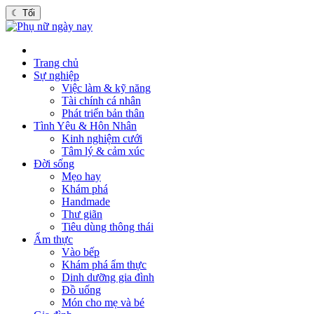
☾
Tối
Trang chủ
Sự nghiệp
Việc làm & kỹ năng
Tài chính cá nhân
Phát triển bản thân
Tình Yêu & Hôn Nhân
Kinh nghiệm cưới
Tâm lý & cảm xúc
Đời sống
Mẹo hay
Khám phá
Handmade
Thư giãn
Tiêu dùng thông thái
Ẩm thực
Vào bếp
Khám phá ẩm thực
Dinh dưỡng gia đình
Đồ uống
Món cho mẹ và bé