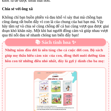
khóc ra để được thoải mái hơn.
Chia sẻ với ông xã
Không chỉ bạn buồn phiền và đau khổ vì sảy thai mà chồng bạn
cũng đang rất buồn đấy vì con là của chung của hai bạn mà. Vậy
hãy tâm sự và chia sẻ cùng chồng để cả hai cùng vượt qua được giai
đoạn khó khăn này. Một khi hai người đồng cảm và giúp nhau vượt
qua thì nỗi đau sẽ nhanh chóng tan biến đấy bạn!
📚 Sách tinh hoa ✨
Những năm đầu đời là nền tảng cho cả cuộc đời con. Bộ sách
giúp mẹ thấu hiểu cảm xúc của con, đồng thời nuôi dưỡng tâm
hồn con từ những điều nhỏ nhất, đây là gợi ý dành cho ba mẹ: