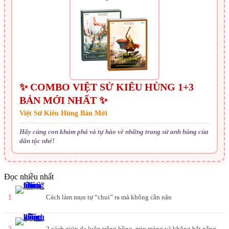
✨ COMBO VIỆT SỬ KIÊU HÙNG 1+3
BẢN MỚI NHẤT ✨
Việt Sử Kiêu Hùng Bản Mới
Hãy cùng con khám phá và tự hào về những trang sử anh hùng của
dân tộc nhé!
Đọc nhiều nhất
1
Cách làm mụn tự “chui” ra mà không cần nặn
2
2 cách giúp da luôn trắng hồng, mịn màng và không bắt nắng