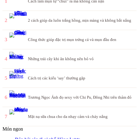
1
Cách làm mụn tự “chui” ra mà không cần nặn
2
2 cách giúp da luôn trắng hồng, mịn màng và không bắt nắng
3
Công thức giúp đặc trị mụn trứng cá và mụn đầu đen
4
Những trái cây khi ăn không nên bỏ vỏ
5
Cách trị các kiểu ‘say’ thường gặp
6
Trương Ngọc Ánh đọ sexy với Chi Pu, Đông Nhi trên thảm đỏ
7
Mặt nạ sữa chua cho da nhạy cảm và cháy nắng
Món ngon