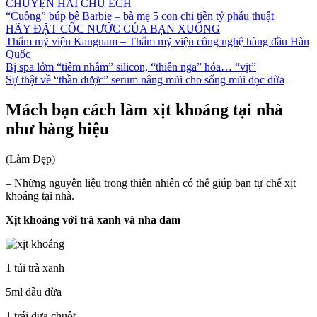
CHUYỆN HAI CHÚ ẾCH
“Cuồng” búp bê Barbie – bà mẹ 5 con chi tiền tỷ phẫu thuật
HÃY ĐẶT CỐC NƯỚC CỦA BẠN XUỐNG
Thẩm mỹ viện Kangnam – Thẩm mỹ viện công nghệ hàng đầu Hàn
Quốc
Bị spa lởm “tiêm nhầm” silicon, “thiên nga” hóa… “vịt”
Sự thật về “thần dược” serum nâng mũi cho sống mũi dọc dừa
Mách bạn cách làm xịt khoáng tại nhà
như hàng hiệu
(Làm Đẹp)
– Những nguyên liệu trong thiên nhiên có thể giúp bạn tự chế xịt
khoáng tại nhà.
Xịt khoáng với trà xanh và nha đam
1 túi trà xanh
5ml dầu dừa
1 trái dưa chuột