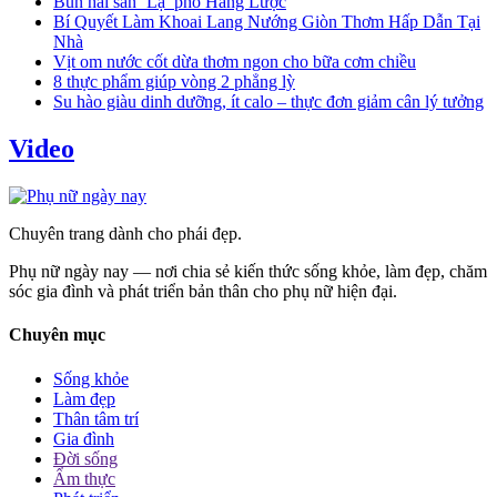
Bún hải sản ‘Lạ’ phố Hàng Lược
Bí Quyết Làm Khoai Lang Nướng Giòn Thơm Hấp Dẫn Tại
Nhà
Vịt om nước cốt dừa thơm ngon cho bữa cơm chiều
8 thực phẩm giúp vòng 2 phẳng lỳ
Su hào giàu dinh dưỡng, ít calo – thực đơn giảm cân lý tưởng
Video
Chuyên trang dành cho phái đẹp.
Phụ nữ ngày nay — nơi chia sẻ kiến thức sống khỏe, làm đẹp, chăm
sóc gia đình và phát triển bản thân cho phụ nữ hiện đại.
Chuyên mục
Sống khỏe
Làm đẹp
Thân tâm trí
Gia đình
Đời sống
Ẩm thực