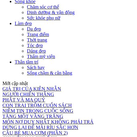
Sống khỏe
Chăm sóc cơ thể
Dinh dưỡng & vận động
Sức khỏe phụ nữ
Làm đẹp
Da đẹp
Trang điểm
Thời trang
Tóc đẹp
Dáng đẹp
Thẩm mỹ viện
Thân tâm trí
Sách hay
Sống chậm & cân bằng
Mới cập nhật
GIÁ TRỊ CỦA KIÊN NHẪN
NGƯỜI CHIẾN THẮNG
PHẬT VÀ MA QUỶ
CON TRAI TRỘM CUỐN SÁCH
NIỀM TIN TRONG CUỘC SỐNG
TẶNG MỘT VẦNG TRĂNG
MÓN NỢ DUY NHẤT KHÔNG PHẢI TRẢ
DỪNG LẠI ĐỂ MÀI RÌU SẮC HƠN
CẬU BÉ MUA CƠM (PHẦN 2)