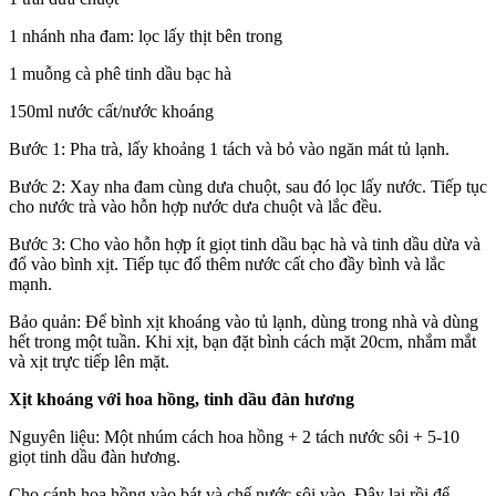
1 nhánh nha đam: lọc lấy thịt bên trong
1 muỗng cà phê tinh dầu bạc hà
150ml nước cất/nước khoáng
Bước 1: Pha trà, lấy khoảng 1 tách và bỏ vào ngăn mát tủ lạnh.
Bước 2: Xay nha đam cùng dưa chuột, sau đó lọc lấy nước. Tiếp tục
cho nước trà vào hỗn hợp nước dưa chuột và lắc đều.
Bước 3: Cho vào hỗn hợp ít giọt tinh dầu bạc hà và tinh dầu dừa và
đổ vào bình xịt. Tiếp tục đổ thêm nước cất cho đầy bình và lắc
mạnh.
Bảo quản: Để bình xịt khoáng vào tủ lạnh, dùng trong nhà và dùng
hết trong một tuần. Khi xịt, bạn đặt bình cách mặt 20cm, nhắm mắt
và xịt trực tiếp lên mặt.
Xịt khoáng với hoa hồng, tinh dầu đàn hương
Nguyên liệu: Một nhúm cách hoa hồng + 2 tách nước sôi + 5-10
giọt tinh dầu đàn hương.
Cho cánh hoa hồng vào bát và chế nước sôi vào. Đậy lại rồi để