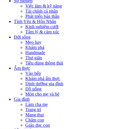
Sự nghiệp
Việc làm & kỹ năng
Tài chính cá nhân
Phát triển bản thân
Tình Yêu & Hôn Nhân
Kinh nghiệm cưới
Tâm lý & cảm xúc
Đời sống
Mẹo hay
Khám phá
Handmade
Thư giãn
Tiêu dùng thông thái
Ẩm thực
Vào bếp
Khám phá ẩm thực
Dinh dưỡng gia đình
Đồ uống
Món cho mẹ và bé
Gia đình
Làm cha mẹ
Trang trí
Mang thai
Chăm con
Giáo dục con