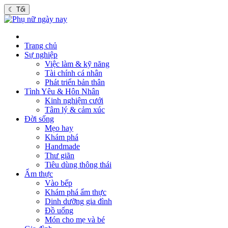
☾
Tối
Trang chủ
Sự nghiệp
Việc làm & kỹ năng
Tài chính cá nhân
Phát triển bản thân
Tình Yêu & Hôn Nhân
Kinh nghiệm cưới
Tâm lý & cảm xúc
Đời sống
Mẹo hay
Khám phá
Handmade
Thư giãn
Tiêu dùng thông thái
Ẩm thực
Vào bếp
Khám phá ẩm thực
Dinh dưỡng gia đình
Đồ uống
Món cho mẹ và bé