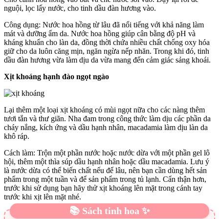
nguội, lọc lấy nước, cho tinh dầu đàn hương vào.
Công dụng: Nước hoa hồng từ lâu đã nổi tiếng với khả năng làm
mát và dưỡng ẩm da. Nước hoa hồng giúp cân bằng độ pH và
kháng khuẩn cho làn da, đồng thời chứa nhiều chất chống oxy hóa
giữ cho da luôn căng mịn, ngăn ngừa nếp nhăn. Trong khi đó, tinh
dầu đàn hương vừa làm dịu da vừa mang đến cảm giác sảng khoái.
Xịt khoáng hạnh đào ngọt ngào
Lại thêm một loại xịt khoáng có mùi ngọt nữa cho các nàng thêm
tươi tắn và thư giãn. Nha đam trong công thức làm dịu các phần da
cháy nắng, kích ứng và dầu hạnh nhân, macadamia làm dịu làn da
khô ráp.
Cách làm: Trộn một phần nước hoặc nước dừa với một phần gel lô
hội, thêm một thìa súp dầu hạnh nhân hoặc dầu macadamia. Lưu ý
là nước dừa có thể biến chất nếu để lâu, nên bạn cần dùng hết sản
phẩm trong một tuần và để sản phẩm trong tủ lạnh. Cẩn thận hơn,
trước khi sử dụng bạn hãy thử xịt khoáng lên mặt trong cánh tay
trước khi xịt lên mặt nhé.
📚 Sách tinh hoa ✨