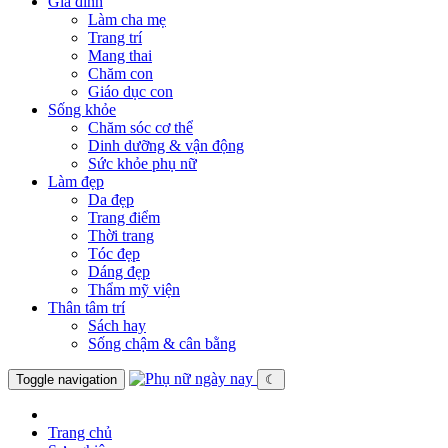
Gia đình
Làm cha mẹ
Trang trí
Mang thai
Chăm con
Giáo dục con
Sống khỏe
Chăm sóc cơ thể
Dinh dưỡng & vận động
Sức khỏe phụ nữ
Làm đẹp
Da đẹp
Trang điểm
Thời trang
Tóc đẹp
Dáng đẹp
Thẩm mỹ viện
Thân tâm trí
Sách hay
Sống chậm & cân bằng
Toggle navigation
☾
Trang chủ