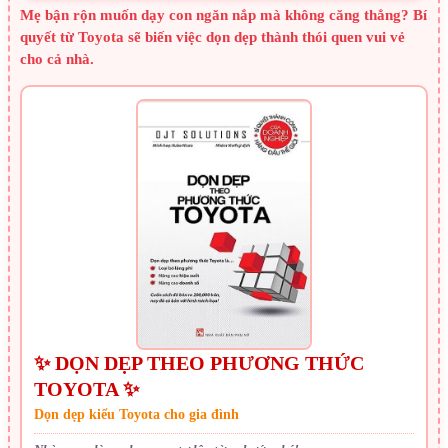
Mẹ bận rộn muốn dạy con ngăn nắp mà không căng thẳng? Bí
quyết từ Toyota sẽ biến việc dọn dẹp thành thói quen vui vẻ
cho cả nhà.
✨ DỌN DẸP THEO PHƯƠNG THỨC
TOYOTA ✨
Dọn dẹp kiểu Toyota cho gia đình