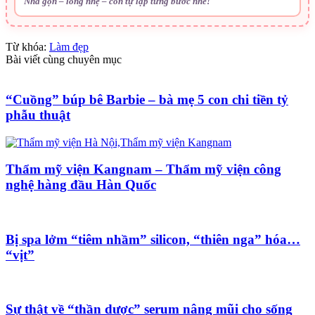
Nhà gọn – lòng nhẹ – con tự lập từng bước nhé!
Từ khóa:
Làm đẹp
Bài viết cùng chuyên mục
“Cuồng” búp bê Barbie – bà mẹ 5 con chi tiền tỷ
phẫu thuật
Thẩm mỹ viện Kangnam – Thẩm mỹ viện công
nghệ hàng đầu Hàn Quốc
Bị spa lởm “tiêm nhầm” silicon, “thiên nga” hóa…
“vịt”
Sự thật về “thần dược” serum nâng mũi cho sống