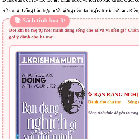
Sử dụng: Uống hỗn hợp nước gừng đều đặn ngày trước bữa ăn. Riêng 
📚 Sách tinh hoa ✨
Đôi khi ba mẹ tự hỏi: mình đang sống cho ai và vì điều gì? Cuố
gợi ý dành cho ba mẹ:
✨ BẠN ĐANG NGHỊ
Dành cho cha mẹ — Sống t
Sống tỉnh thức để yêu thương