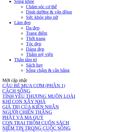
Sống khỏe
Chăm sóc cơ thể
Dinh dưỡng & vận động
Sức khỏe phụ nữ
Làm đẹp
Da đẹp
Trang điểm
Thời trang
Tóc đẹp
Dáng đẹp
Thẩm mỹ viện
Thân tâm trí
Sách hay
Sống chậm & cân bằng
Mới cập nhật
CẬU BÉ MUA CƠM (PHẦN 1)
CÁCH SỐNG
TÌNH YÊU THƯƠNG MUÔN LOÀI
KHỈ CON XÂY NHÀ
GIÁ TRỊ CỦA KIÊN NHẪN
NGƯỜI CHIẾN THẮNG
PHẬT VÀ MA QUỶ
CON TRAI TRỘM CUỐN SÁCH
NIỀM TIN TRONG CUỘC SỐNG