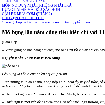
TẶNG MỘT VẦNG TRĂNG
MÓN NỢ DUY NHẤT KHÔNG PHẢI TRẢ
DỪNG LẠI ĐỂ MÀI RÌU SẮC HƠN
CẬU BÉ MUA CƠM (PHẦN 2)
CHUYỆN HAI CHÚ ẾCH
“Cuồng” búp bê Barbie – bà mẹ 5 con chi tiền tỷ phẫu thuật
Mỡ bụng lâu năm cũng tiêu biến chỉ với 1 
(Làm Đẹp)
– Nước gừng có khả năng đốt cháy mỡ bụng rất tốt vì vậy chị em hã
Nguyên nhân khiến bạn bị béo bụng
Béo bụng là nỗi lo của nhiều chị em phụ nữ.
– Ăn những thức ăn nhanh, đóng hộp như khoai tây hay đồ uống có đư
mỡ có xu hướng tích tụ nhiều hơn ở bụng. Vì thế, để đánh tan mỡ bụ
– Theo một nghiên cứu năm 2013 của Đan Mạch, bia có mối liên quan
– Thiếu ngủ là một vấn đề nghiêm trọng, vì nếu thiếu ngủ thường xuy