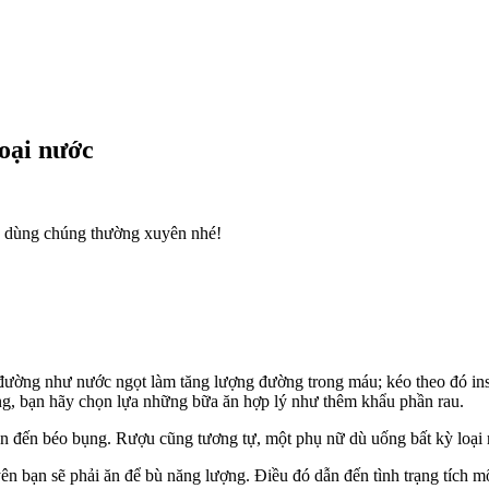
loại nước
y dùng chúng thường xuyên nhé!
ờng như nước ngọt làm tăng lượng đường trong máu; kéo theo đó insul
ng, bạn hãy chọn lựa những bữa ăn hợp lý như thêm khẩu phần rau.
 đến béo bụng. Rượu cũng tương tự, một phụ nữ dù uống bất kỳ loại r
ên bạn sẽ phải ăn để bù năng lượng. Điều đó dẫn đến tình trạng tích m