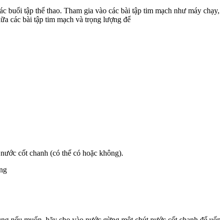
các buổi tập thể thao. Tham gia vào các bài tập tim mạch như máy chạy
iữa các bài tập tim mạch và trọng lượng để
, nước cốt chanh (có thể có hoặc không).
ong
cùng nếu muốn, hãy cho vào nước gừng một chút nước cốt chanh để uố