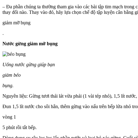
– Đa phần chúng ta thường tham gia vào các bài tập tim mạch trong 
thay đổi nào. Thay vào đó, hãy lựa chọn chế độ tập luyện cân bằng g
giảm mỡ bụng
.
Nước gừng giảm mỡ bụng
Uống nước gừng giúp bạn
giảm béo
bụng.
Nguyên liệu: Gừng tươi thái lát vừa phải (1 vài tép nhỏ), 1,5 lít nước
Đun 1,5 lít nước cho sôi hẳn, thêm gừng vào nấu trên bếp lửa nhỏ tr
vòng 1
5 phút rồi tắt bếp.
Dùng dụng cụ rây lọc lọc lấy phần nước và loại bỏ xác gừng. Cuối 