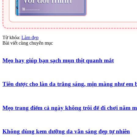
Từ khóa:
Làm đẹp
Bài viết cùng chuyên mục
Mẹo hay giúp bạn sạch mụn thịt quanh mắt
Tiên dược cho làn da trắng sáng, mịn màng như em 
Mẹo trang điểm cả ngày không trôi để đi chơi năm m
Không dùng kem dưỡng da vẫn sáng đẹp tự nhiên