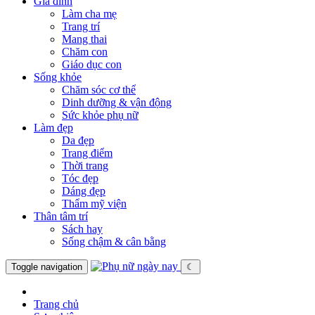
Gia đình
Làm cha mẹ
Trang trí
Mang thai
Chăm con
Giáo dục con
Sống khỏe
Chăm sóc cơ thể
Dinh dưỡng & vận động
Sức khỏe phụ nữ
Làm đẹp
Da đẹp
Trang điểm
Thời trang
Tóc đẹp
Dáng đẹp
Thẩm mỹ viện
Thân tâm trí
Sách hay
Sống chậm & cân bằng
Toggle navigation
☾
Trang chủ