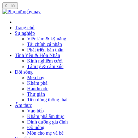
☾
Tối
Trang chủ
Sự nghiệp
Việc làm & kỹ năng
Tài chính cá nhân
Phát triển bản thân
Tình Yêu & Hôn Nhân
Kinh nghiệm cưới
Tâm lý & cảm xúc
Đời sống
Mẹo hay
Khám phá
Handmade
Thư giãn
Tiêu dùng thông thái
Ẩm thực
Vào bếp
Khám phá ẩm thực
Dinh dưỡng gia đình
Đồ uống
Món cho mẹ và bé