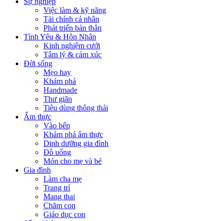
Sự nghiệp
Việc làm & kỹ năng
Tài chính cá nhân
Phát triển bản thân
Tình Yêu & Hôn Nhân
Kinh nghiệm cưới
Tâm lý & cảm xúc
Đời sống
Mẹo hay
Khám phá
Handmade
Thư giãn
Tiêu dùng thông thái
Ẩm thực
Vào bếp
Khám phá ẩm thực
Dinh dưỡng gia đình
Đồ uống
Món cho mẹ và bé
Gia đình
Làm cha mẹ
Trang trí
Mang thai
Chăm con
Giáo dục con