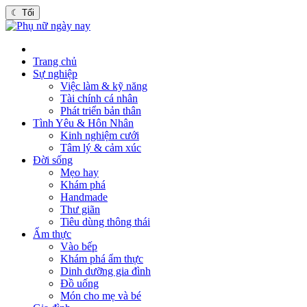
☾
Tối
Trang chủ
Sự nghiệp
Việc làm & kỹ năng
Tài chính cá nhân
Phát triển bản thân
Tình Yêu & Hôn Nhân
Kinh nghiệm cưới
Tâm lý & cảm xúc
Đời sống
Mẹo hay
Khám phá
Handmade
Thư giãn
Tiêu dùng thông thái
Ẩm thực
Vào bếp
Khám phá ẩm thực
Dinh dưỡng gia đình
Đồ uống
Món cho mẹ và bé