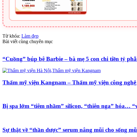
Từ khóa:
Làm đẹp
Bài viết cùng chuyên mục
“Cuồng” búp bê Barbie – bà mẹ 5 con chi tiền tỷ phẫ
Thẩm mỹ viện Kangnam – Thẩm mỹ viện công nghệ
Bị spa lởm “tiêm nhầm” silicon, “thiên nga” hóa… “v
Sự thật về “thần dược” serum nâng mũi cho sống mũ