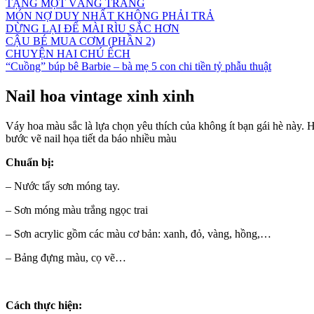
TẶNG MỘT VẦNG TRĂNG
MÓN NỢ DUY NHẤT KHÔNG PHẢI TRẢ
DỪNG LẠI ĐỂ MÀI RÌU SẮC HƠN
CẬU BÉ MUA CƠM (PHẦN 2)
CHUYỆN HAI CHÚ ẾCH
“Cuồng” búp bê Barbie – bà mẹ 5 con chi tiền tỷ phẫu thuật
Nail hoa vintage xinh xinh
Váy hoa màu sắc là lựa chọn yêu thích của không ít bạn gái hè này. 
bước vẽ nail họa tiết da báo nhiều màu
Chuẩn bị:
– Nước tẩy sơn móng tay.
– Sơn móng màu trắng ngọc trai
– Sơn acrylic gồm các màu cơ bản: xanh, đỏ, vàng, hồng,…
– Bảng đựng màu, cọ vẽ…
Cách thực hiện: