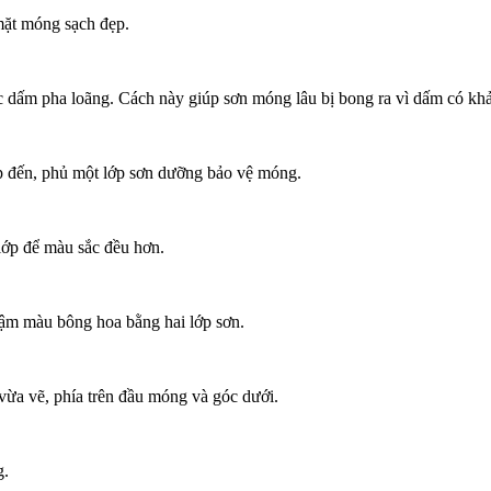
mặt móng sạch đẹp.
dấm pha loãng. Cách này giúp sơn móng lâu bị bong ra vì dấm có khả 
p đến, phủ một lớp sơn dưỡng bảo vệ móng.
lớp để màu sắc đều hơn.
ậm màu bông hoa bằng hai lớp sơn.
vừa vẽ, phía trên đầu móng và góc dưới.
g.