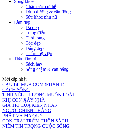
Sống khỏe
Chăm sóc cơ thể
Dinh dưỡng & vận động
Sức khỏe phụ nữ
Làm đẹp
Da đẹp
Trang điểm
Thời trang
Tóc đẹp
Dáng đẹp
Thẩm mỹ viện
Thân tâm trí
Sách hay
Sống chậm & cân bằng
Mới cập nhật
CẬU BÉ MUA CƠM (PHẦN 1)
CÁCH SỐNG
TÌNH YÊU THƯƠNG MUÔN LOÀI
KHỈ CON XÂY NHÀ
GIÁ TRỊ CỦA KIÊN NHẪN
NGƯỜI CHIẾN THẮNG
PHẬT VÀ MA QUỶ
CON TRAI TRỘM CUỐN SÁCH
NIỀM TIN TRONG CUỘC SỐNG