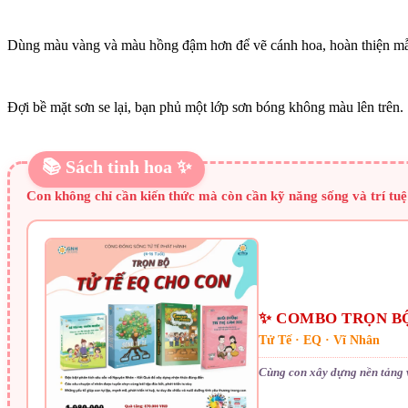
Dùng màu vàng và màu hồng đậm hơn để vẽ cánh hoa, hoàn thiện mẫ
Đợi bề mặt sơn se lại, bạn phủ một lớp sơn bóng không màu lên trên.
📚 Sách tinh hoa ✨
Con không chỉ cần kiến thức mà còn cần kỹ năng sống và trí tuệ
✨ COMBO TRỌN BỘ
Tử Tế · EQ · Vĩ Nhân
Cùng con xây dựng nền tảng 