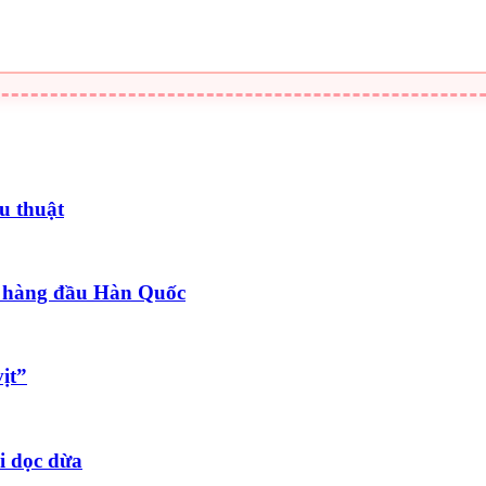
u thuật
 hàng đầu Hàn Quốc
ịt”
i dọc dừa