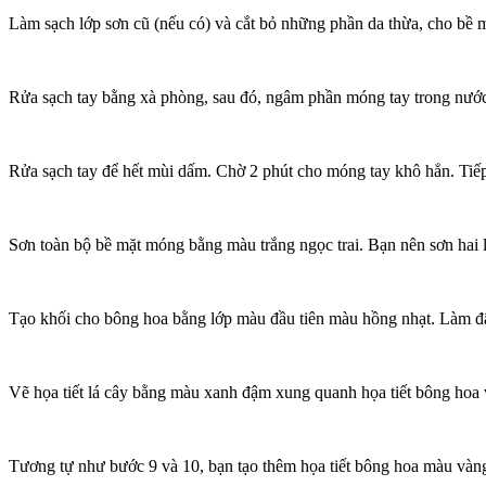
Làm sạch lớp sơn cũ (nếu có) và cắt bỏ những phần da thừa, cho bề 
Rửa sạch tay bằng xà phòng, sau đó, ngâm phần móng tay trong nước 
Rửa sạch tay để hết mùi dấm. Chờ 2 phút cho móng tay khô hẳn. Tiế
Sơn toàn bộ bề mặt móng bằng màu trắng ngọc trai. Bạn nên sơn hai 
Tạo khối cho bông hoa bằng lớp màu đầu tiên màu hồng nhạt. Làm đ
Vẽ họa tiết lá cây bằng màu xanh đậm xung quanh họa tiết bông hoa 
Tương tự như bước 9 và 10, bạn tạo thêm họa tiết bông hoa màu vàn