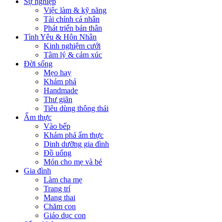
Sự nghiệp
Việc làm & kỹ năng
Tài chính cá nhân
Phát triển bản thân
Tình Yêu & Hôn Nhân
Kinh nghiệm cưới
Tâm lý & cảm xúc
Đời sống
Mẹo hay
Khám phá
Handmade
Thư giãn
Tiêu dùng thông thái
Ẩm thực
Vào bếp
Khám phá ẩm thực
Dinh dưỡng gia đình
Đồ uống
Món cho mẹ và bé
Gia đình
Làm cha mẹ
Trang trí
Mang thai
Chăm con
Giáo dục con