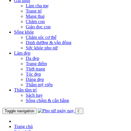
Gia đình
Làm cha mẹ
Trang trí
Mang thai
Chăm con
Giáo dục con
Sống khỏe
Chăm sóc cơ thể
Dinh dưỡng & vận động
Sức khỏe phụ nữ
Làm đẹp
Da đẹp
Trang điểm
Thời trang
Tóc đẹp
Dáng đẹp
Thẩm mỹ viện
Thân tâm trí
Sách hay
Sống chậm & cân bằng
Toggle navigation
☾
Trang chủ