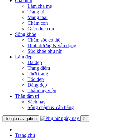
Gia đình
Làm cha mẹ
Trang trí
Mang thai
Chăm con
Giáo dục con
Sống khỏe
Chăm sóc cơ thể
Dinh dưỡng & vận động
Sức khỏe phụ nữ
Làm đẹp
Da đẹp
Trang điểm
Thời trang
Tóc đẹp
Dáng đẹp
Thẩm mỹ viện
Thân tâm trí
Sách hay
Sống chậm & cân bằng
Toggle navigation
☾
Trang chủ