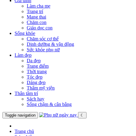
Gia đình
Làm cha mẹ
Trang trí
Mang thai
Chăm con
Giáo dục con
Sống khỏe
Chăm sóc cơ thể
Dinh dưỡng & vận động
Sức khỏe phụ nữ
Làm đẹp
Da đẹp
Trang điểm
Thời trang
Tóc đẹp
Dáng đẹp
Thẩm mỹ viện
Thân tâm trí
Sách hay
Sống chậm & cân bằng
Toggle navigation
☾
Trang chủ