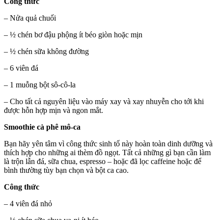
Công thức
– Nửa quả chuối
– ½ chén bơ đậu phộng ít béo giòn hoặc mịn
– ½ chén sữa không đường
– 6 viên đá
– 1 muỗng bột sô-cô-la
– Cho tất cả nguyên liệu vào máy xay và xay nhuyễn cho tới khi
được hỗn hợp mịn và ngon mắt.
Smoothie cà phê mô-ca
Bạn hãy yên tâm vì công thức sinh tố này hoàn toàn dinh dưỡng và
thích hợp cho những ai thèm đồ ngọt. Tất cả những gì bạn cần làm
là trộn lẫn đá, sữa chua, espresso – hoặc đã lọc caffeine hoặc để
bình thường tùy bạn chọn và bột ca cao.
Công thức
– 4 viên đá nhỏ