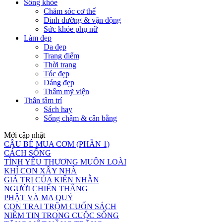
Sống khỏe
Chăm sóc cơ thể
Dinh dưỡng & vận động
Sức khỏe phụ nữ
Làm đẹp
Da đẹp
Trang điểm
Thời trang
Tóc đẹp
Dáng đẹp
Thẩm mỹ viện
Thân tâm trí
Sách hay
Sống chậm & cân bằng
Mới cập nhật
CẬU BÉ MUA CƠM (PHẦN 1)
CÁCH SỐNG
TÌNH YÊU THƯƠNG MUÔN LOÀI
KHỈ CON XÂY NHÀ
GIÁ TRỊ CỦA KIÊN NHẪN
NGƯỜI CHIẾN THẮNG
PHẬT VÀ MA QUỶ
CON TRAI TRỘM CUỐN SÁCH
NIỀM TIN TRONG CUỘC SỐNG