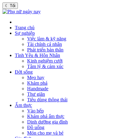
☾
Tối
Trang chủ
Sự nghiệp
Việc làm & kỹ năng
Tài chính cá nhân
Phát triển bản thân
Tình Yêu & Hôn Nhân
Kinh nghiệm cưới
Tâm lý & cảm xúc
Đời sống
Mẹo hay
Khám phá
Handmade
Thư giãn
Tiêu dùng thông thái
Ẩm thực
Vào bếp
Khám phá ẩm thực
Dinh dưỡng gia đình
Đồ uống
Món cho mẹ và bé