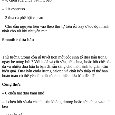
– ½ chén sữa chua va-ni ít béo
– 1 ít espresso
– 2 thìa cà phê bột ca cao
– Cho dần nguyên liệu vào theo thứ tự trên rồi xay ở tốc độ nhanh
nhất cho tới khi nhuyễn mịn.
Smoothie dưa hấu
Thử tưởng tượng còn gì tuyệt hơn một cốc sinh tố dưa hấu trong
ngày hè nóng bức? Với ít đá và cốt sữa, sữa chua, hoặc bột chế sô-
đa và nhiều dưa hấu là bạn đã sẵn sàng cho món sinh tố giảm cân
hiệu quả. Dưa hấu chứa lượng calorie và chất béo thấp vì thế bạn
hoàn toàn có thể yên tâm dù có cho nhiều dưa hấu đến đâu.
Công thức
– 6 chén hạt dưa băm nhỏ
– 1 chén bột sô-đa chanh, sữa không đường hoặc sữa chua va-ni ít
béo