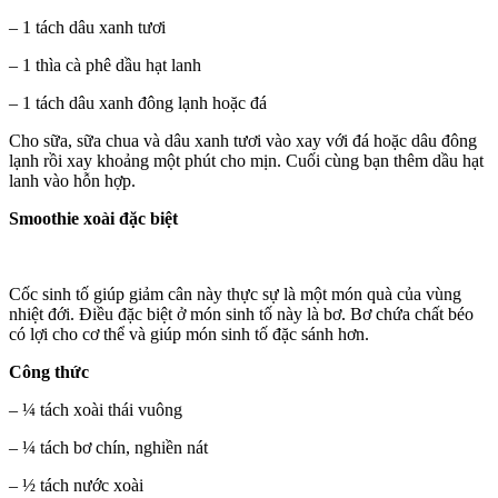
– 1 tách dâu xanh tươi
– 1 thìa cà phê dầu hạt lanh
– 1 tách dâu xanh đông lạnh hoặc đá
Cho sữa, sữa chua và dâu xanh tươi vào xay với đá hoặc dâu đông
lạnh rồi xay khoảng một phút cho mịn. Cuối cùng bạn thêm dầu hạt
lanh vào hỗn hợp.
Smoothie xoài đặc biệt
Cốc sinh tố giúp giảm cân này thực sự là một món quà của vùng
nhiệt đới. Điều đặc biệt ở món sinh tố này là bơ. Bơ chứa chất béo
có lợi cho cơ thể và giúp món sinh tố đặc sánh hơn.
Công thức
– ¼ tách xoài thái vuông
– ¼ tách bơ chín, nghiền nát
– ½ tách nước xoài