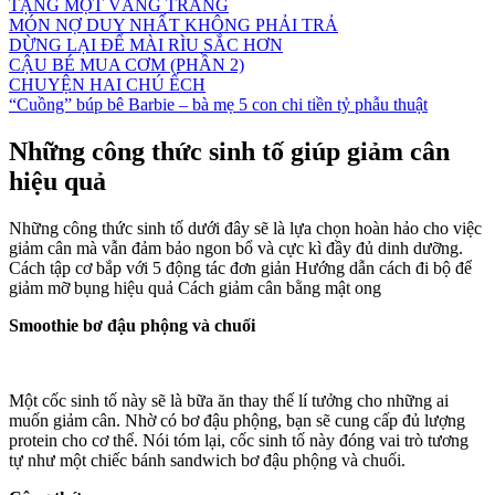
TẶNG MỘT VẦNG TRĂNG
MÓN NỢ DUY NHẤT KHÔNG PHẢI TRẢ
DỪNG LẠI ĐỂ MÀI RÌU SẮC HƠN
CẬU BÉ MUA CƠM (PHẦN 2)
CHUYỆN HAI CHÚ ẾCH
“Cuồng” búp bê Barbie – bà mẹ 5 con chi tiền tỷ phẫu thuật
Những công thức sinh tố giúp giảm cân
hiệu quả
Những công thức sinh tố dưới đây sẽ là lựa chọn hoàn hảo cho việc
giảm cân mà vẫn đảm bảo ngon bổ và cực kì đầy đủ dinh dưỡng.
Cách tập cơ bắp với 5 động tác đơn giản Hướng dẫn cách đi bộ để
giảm mỡ bụng hiệu quả Cách giảm cân bằng mật ong
Smoothie bơ đậu phộng và chuối
Một cốc sinh tố này sẽ là bữa ăn thay thế lí tưởng cho những ai
muốn giảm cân. Nhờ có bơ đậu phộng, bạn sẽ cung cấp đủ lượng
protein cho cơ thể. Nói tóm lại, cốc sinh tố này đóng vai trò tương
tự như một chiếc bánh sandwich bơ đậu phộng và chuối.