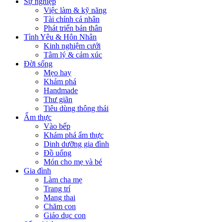
Sự nghiệp
Việc làm & kỹ năng
Tài chính cá nhân
Phát triển bản thân
Tình Yêu & Hôn Nhân
Kinh nghiệm cưới
Tâm lý & cảm xúc
Đời sống
Mẹo hay
Khám phá
Handmade
Thư giãn
Tiêu dùng thông thái
Ẩm thực
Vào bếp
Khám phá ẩm thực
Dinh dưỡng gia đình
Đồ uống
Món cho mẹ và bé
Gia đình
Làm cha mẹ
Trang trí
Mang thai
Chăm con
Giáo dục con