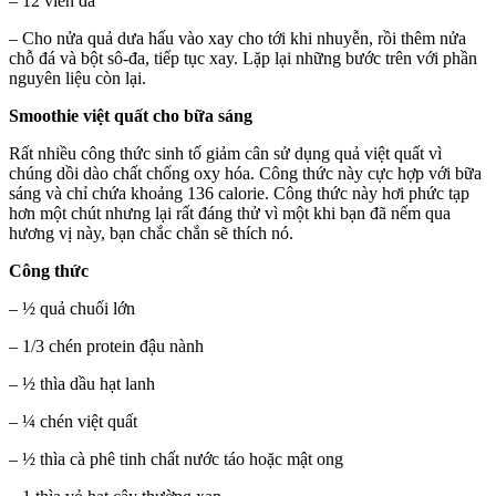
– 12 viên đá
– Cho nửa quả dưa hấu vào xay cho tới khi nhuyễn, rồi thêm nửa
chỗ đá và bột sô-đa, tiếp tục xay. Lặp lại những bước trên với phần
nguyên liệu còn lại.
Smoothie việt quất cho bữa sáng
Rất nhiều công thức sinh tố giảm cân sử dụng quả việt quất vì
chúng dồi dào chất chống oxy hóa. Công thức này cực hợp với bữa
sáng và chỉ chứa khoảng 136 calorie. Công thức này hơi phức tạp
hơn một chút nhưng lại rất đáng thử vì một khi bạn đã nếm qua
hương vị này, bạn chắc chắn sẽ thích nó.
Công thức
– ½ quả chuối lớn
– 1/3 chén protein đậu nành
– ½ thìa dầu hạt lanh
– ¼ chén việt quất
– ½ thìa cà phê tinh chất nước táo hoặc mật ong