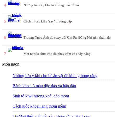
4
Những trái cây khi ăn không nên bỏ vỏ
5
Cách trị các kiểu ‘say’ thường gặp
6
Trương Ngọc Ánh đọ sexy với Chi Pu, Đông Nhi trên thảm đỏ
7
Mặt nạ sữa chua cho da nhạy cảm và cháy nắng
Món ngon
Những lưu ý khi cho bé ăn vặt để không hỏng răng
Bánh khoai 3 màu độc đáo và hấp dẫn
Sinh tố kiwi hương xoài dẻo thơm
Cách luộc khoai lang thơm mềm
Thưởng thức món ốc xào tương ớt tại Hạ Long