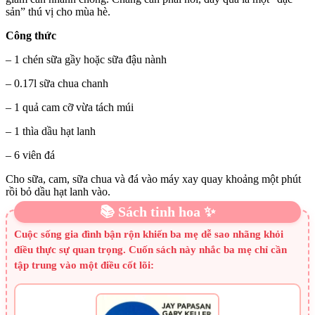
sản” thú vị cho mùa hè.
Công thức
– 1 chén sữa gầy hoặc sữa đậu nành
– 0.17l sữa chua chanh
– 1 quả cam cỡ vừa tách múi
– 1 thìa dầu hạt lanh
– 6 viên đá
Cho sữa, cam, sữa chua và đá vào máy xay quay khoảng một phút
rồi bỏ dầu hạt lanh vào.
📚 Sách tinh hoa ✨
Cuộc sống gia đình bận rộn khiến ba mẹ dễ sao nhãng khỏi
điều thực sự quan trọng. Cuốn sách này nhắc ba mẹ chỉ cần
tập trung vào một điều cốt lõi: