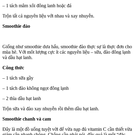
– 1 tách mâm xôi đông lanh hoặc đá
Trộn tất cả nguyên liệu với nhau và xay nhuyễn.
Smoothie đào
Giống như smoothie dưa hấu, smoothie đào thực sự là thực đơn cho
mùa hè. Với môt lượng cực ít các nguyên liệu – sữa, đào đông lạnh
và dầu hạt lanh.
Công thức
– 1 tách sữa gầy
– 1 tách đào không ngọt đông lạnh
– 2 thìa dầu hạt lanh
Trộn sữa và đào xay nhuyễn rồi thêm dầu hạt lanh.
Smoothie chanh và cam
Đây là một đồ uống tuyệt vời để vừa nạp đủ vitamin C cần thiết vừa
giảm cân nhanh chóng. Chẳng cần phải nói, đây quả là một “đặc