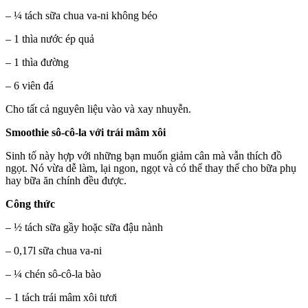
– ¼ tách sữa chua va-ni không béo
– 1 thìa nước ép quả
– 1 thìa đường
– 6 viên đá
Cho tất cả nguyên liệu vào và xay nhuyễn.
Smoothie sô-cô-la với trái mâm xôi
Sinh tố này hợp với những bạn muốn giảm cân mà vẫn thích đồ
ngọt. Nó vừa dễ làm, lại ngon, ngọt và có thể thay thế cho bữa phụ
hay bữa ăn chính đều được.
Công thức
– ½ tách sữa gầy hoặc sữa đậu nành
– 0,17l sữa chua va-ni
– ¼ chén sô-cô-la bào
– 1 tách trái mâm xôi tươi