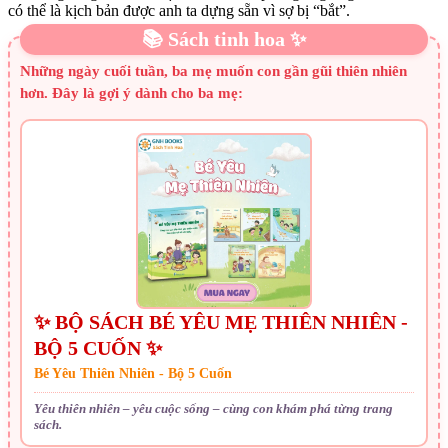
có thể là kịch bản được anh ta dựng sẵn vì sợ bị “bắt”.
📚 Sách tinh hoa ✨
Những ngày cuối tuần, ba mẹ muốn con gần gũi thiên nhiên
hơn. Đây là gợi ý dành cho ba mẹ:
✨ BỘ SÁCH BÉ YÊU MẸ THIÊN NHIÊN -
BỘ 5 CUỐN ✨
Bé Yêu Thiên Nhiên - Bộ 5 Cuốn
Yêu thiên nhiên – yêu cuộc sống – cùng con khám phá từng trang
sách.