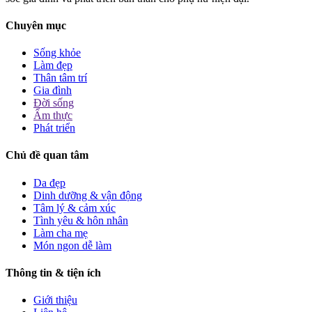
Chuyên mục
Sống khỏe
Làm đẹp
Thân tâm trí
Gia đình
Đời sống
Ẩm thực
Phát triển
Chủ đề quan tâm
Da đẹp
Dinh dưỡng & vận động
Tâm lý & cảm xúc
Tình yêu & hôn nhân
Làm cha mẹ
Món ngon dễ làm
Thông tin & tiện ích
Giới thiệu