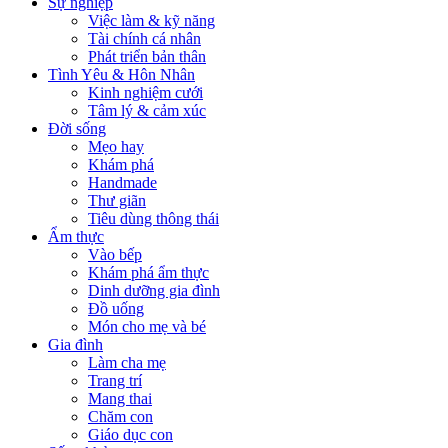
Sự nghiệp
Việc làm & kỹ năng
Tài chính cá nhân
Phát triển bản thân
Tình Yêu & Hôn Nhân
Kinh nghiệm cưới
Tâm lý & cảm xúc
Đời sống
Mẹo hay
Khám phá
Handmade
Thư giãn
Tiêu dùng thông thái
Ẩm thực
Vào bếp
Khám phá ẩm thực
Dinh dưỡng gia đình
Đồ uống
Món cho mẹ và bé
Gia đình
Làm cha mẹ
Trang trí
Mang thai
Chăm con
Giáo dục con