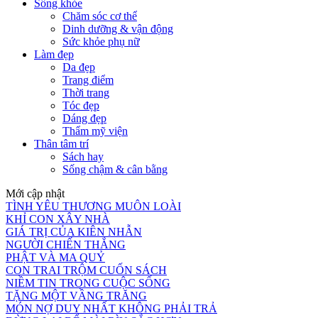
Sống khỏe
Chăm sóc cơ thể
Dinh dưỡng & vận động
Sức khỏe phụ nữ
Làm đẹp
Da đẹp
Trang điểm
Thời trang
Tóc đẹp
Dáng đẹp
Thẩm mỹ viện
Thân tâm trí
Sách hay
Sống chậm & cân bằng
Mới cập nhật
TÌNH YÊU THƯƠNG MUÔN LOÀI
KHỈ CON XÂY NHÀ
GIÁ TRỊ CỦA KIÊN NHẪN
NGƯỜI CHIẾN THẮNG
PHẬT VÀ MA QUỶ
CON TRAI TRỘM CUỐN SÁCH
NIỀM TIN TRONG CUỘC SỐNG
TẶNG MỘT VẦNG TRĂNG
MÓN NỢ DUY NHẤT KHÔNG PHẢI TRẢ