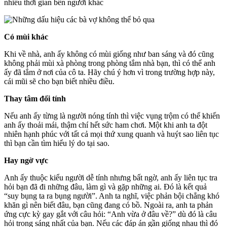
nhiều thời gian bên người khác
Có mùi khác
Khi về nhà, anh ấy không có mùi giống như ban sáng và đó cũng
không phải mùi xà phòng trong phòng tắm nhà bạn, thì có thể anh
ấy đã tắm ở nơi của cô ta. Hãy chú ý hơn vì trong trường hợp này,
cái mũi sẽ cho bạn biết nhiều điều.
Thay tâm đổi tính
Nếu anh ấy từng là người nóng tính thì việc vụng trộm có thể khiến
anh ấy thoải mái, thậm chí hết sức ham chơi. Một khi anh ta đột
nhiên hạnh phúc với tất cả mọi thứ xung quanh và huýt sao liên tục
thì bạn cần tìm hiểu lý do tại sao.
Hay ngờ vực
Anh ấy thuộc kiểu người dễ tính nhưng bất ngờ, anh ấy liên tục tra
hỏi bạn đã đi những đâu, làm gì và gặp những ai. Đó là kết quả
“suy bụng ta ra bụng người”. Anh ta nghĩ, việc phản bội chẳng khó
khăn gì nên biết đâu, bạn cũng đang có bồ. Ngoài ra, anh ta phản
ứng cực kỳ gay gắt với câu hỏi: “Anh vừa ở đâu về?” dù đó là câu
hỏi trong sáng nhất của bạn. Nếu các đáp án gần giống nhau thì đó