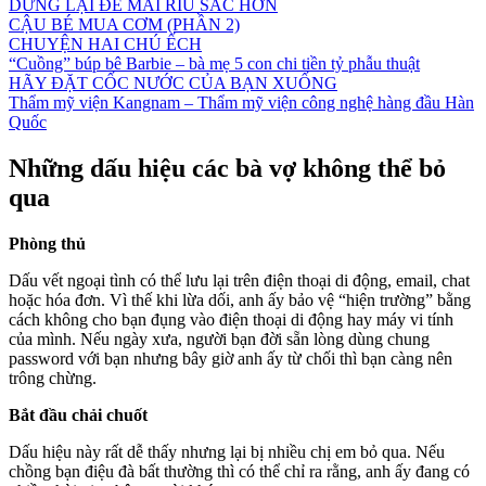
DỪNG LẠI ĐỂ MÀI RÌU SẮC HƠN
CẬU BÉ MUA CƠM (PHẦN 2)
CHUYỆN HAI CHÚ ẾCH
“Cuồng” búp bê Barbie – bà mẹ 5 con chi tiền tỷ phẫu thuật
HÃY ĐẶT CỐC NƯỚC CỦA BẠN XUỐNG
Thẩm mỹ viện Kangnam – Thẩm mỹ viện công nghệ hàng đầu Hàn
Quốc
Những dấu hiệu các bà vợ không thể bỏ
qua
Phòng thủ
Dấu vết ngoại tình có thể lưu lại trên điện thoại di động, email, chat
hoặc hóa đơn. Vì thế khi lừa dối, anh ấy bảo vệ “hiện trường” bằng
cách không cho bạn đụng vào điện thoại di động hay máy vi tính
của mình. Nếu ngày xưa, người bạn đời sẵn lòng dùng chung
password với bạn nhưng bây giờ anh ấy từ chối thì bạn càng nên
trông chừng.
Bắt đầu chải chuốt
Dấu hiệu này rất dễ thấy nhưng lại bị nhiều chị em bỏ qua. Nếu
chồng bạn điệu đà bất thường thì có thể chỉ ra rằng, anh ấy đang có