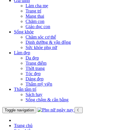
Gia đình
Làm cha mẹ
Trang trí
Mang thai
Chăm con
Giáo dục con
Sống khỏe
Chăm sóc cơ thể
Dinh dưỡng & vận động
Sức khỏe phụ nữ
Làm đẹp
Da đẹp
Trang điểm
Thời trang
Tóc đẹp
Dáng đẹp
Thẩm mỹ viện
Thân tâm trí
Sách hay
Sống chậm & cân bằng
Toggle navigation
☾
Trang chủ