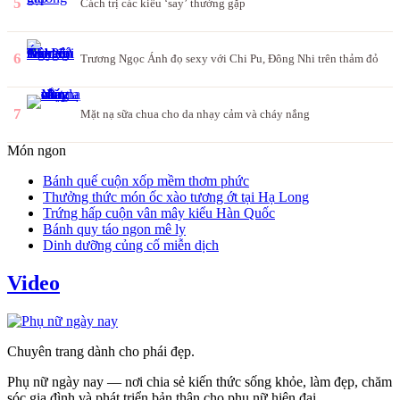
5
Cách trị các kiểu ‘say’ thường gặp
6
Trương Ngọc Ánh đọ sexy với Chi Pu, Đông Nhi trên thảm đỏ
7
Mặt nạ sữa chua cho da nhạy cảm và cháy nắng
Món ngon
Bánh quế cuộn xốp mềm thơm phức
Thưởng thức món ốc xào tương ớt tại Hạ Long
Trứng hấp cuộn vân mây kiểu Hàn Quốc
Bánh quy táo ngon mê ly
Dinh dưỡng củng cố miễn dịch
Video
Chuyên trang dành cho phái đẹp.
Phụ nữ ngày nay — nơi chia sẻ kiến thức sống khỏe, làm đẹp, chăm
sóc gia đình và phát triển bản thân cho phụ nữ hiện đại.