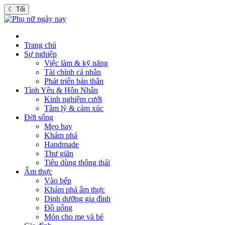
☾
Tối
Trang chủ
Sự nghiệp
Việc làm & kỹ năng
Tài chính cá nhân
Phát triển bản thân
Tình Yêu & Hôn Nhân
Kinh nghiệm cưới
Tâm lý & cảm xúc
Đời sống
Mẹo hay
Khám phá
Handmade
Thư giãn
Tiêu dùng thông thái
Ẩm thực
Vào bếp
Khám phá ẩm thực
Dinh dưỡng gia đình
Đồ uống
Món cho mẹ và bé