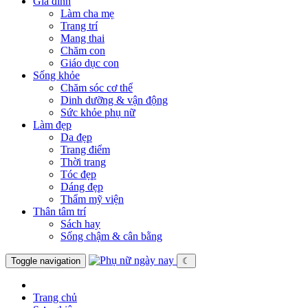
Gia đình
Làm cha mẹ
Trang trí
Mang thai
Chăm con
Giáo dục con
Sống khỏe
Chăm sóc cơ thể
Dinh dưỡng & vận động
Sức khỏe phụ nữ
Làm đẹp
Da đẹp
Trang điểm
Thời trang
Tóc đẹp
Dáng đẹp
Thẩm mỹ viện
Thân tâm trí
Sách hay
Sống chậm & cân bằng
Toggle navigation
☾
Trang chủ