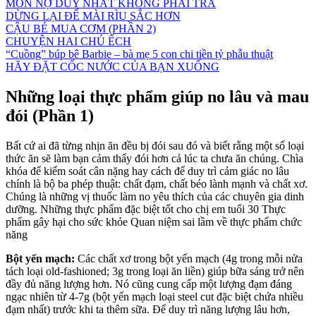
MÓN NỢ DUY NHẤT KHÔNG PHẢI TRẢ
DỪNG LẠI ĐỂ MÀI RÌU SẮC HƠN
CẬU BÉ MUA CƠM (PHẦN 2)
CHUYỆN HAI CHÚ ẾCH
“Cuồng” búp bê Barbie – bà mẹ 5 con chi tiền tỷ phẫu thuật
HÃY ĐẶT CỐC NƯỚC CỦA BẠN XUỐNG
Những loại thực phẩm giúp no lâu và mau
đói (Phần 1)
Bất cứ ai đã từng nhịn ăn đều bị đói sau đó và biết rằng một số loại
thức ăn sẽ làm bạn cảm thấy đói hơn cả lúc ta chưa ăn chúng. Chìa
khóa để kiểm soát cân nặng hay cách để duy trì cảm giác no lâu
chính là bộ ba phép thuật: chất đạm, chất béo lành mạnh và chất xơ.
Chúng là những vị thuốc làm no yêu thích của các chuyên gia dinh
dưỡng. Những thực phẩm đặc biệt tốt cho chị em tuổi 30 Thực
phẩm gây hại cho sức khỏe Quan niệm sai lầm về thực phẩm chức
năng
Bột yến mạch:
Các chất xơ trong bột yến mạch (4g trong mỗi nửa
tách loại old-fashioned; 3g trong loại ăn liền) giúp bữa sáng trở nên
đầy đủ năng lượng hơn. Nó cũng cung cấp một lượng đạm đáng
ngạc nhiên từ 4-7g (bột yến mạch loại steel cut đặc biệt chứa nhiều
đạm nhất) trước khi ta thêm sữa. Để duy trì năng lượng lâu hơn,