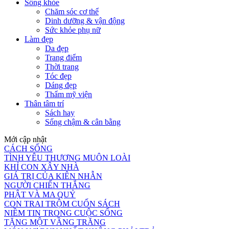
Sống khỏe
Chăm sóc cơ thể
Dinh dưỡng & vận động
Sức khỏe phụ nữ
Làm đẹp
Da đẹp
Trang điểm
Thời trang
Tóc đẹp
Dáng đẹp
Thẩm mỹ viện
Thân tâm trí
Sách hay
Sống chậm & cân bằng
Mới cập nhật
CÁCH SỐNG
TÌNH YÊU THƯƠNG MUÔN LOÀI
KHỈ CON XÂY NHÀ
GIÁ TRỊ CỦA KIÊN NHẪN
NGƯỜI CHIẾN THẮNG
PHẬT VÀ MA QUỶ
CON TRAI TRỘM CUỐN SÁCH
NIỀM TIN TRONG CUỘC SỐNG
TẶNG MỘT VẦNG TRĂNG