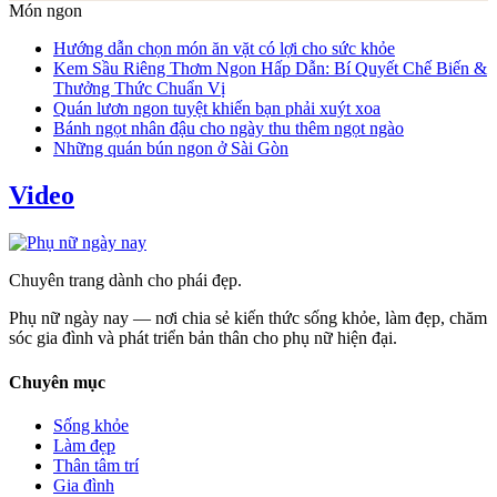
Món ngon
Hướng dẫn chọn món ăn vặt có lợi cho sức khỏe
Kem Sầu Riêng Thơm Ngon Hấp Dẫn: Bí Quyết Chế Biến &
Thưởng Thức Chuẩn Vị
Quán lươn ngon tuyệt khiến bạn phải xuýt xoa
Bánh ngọt nhân đậu cho ngày thu thêm ngọt ngào
Những quán bún ngon ở Sài Gòn
Video
Chuyên trang dành cho phái đẹp.
Phụ nữ ngày nay — nơi chia sẻ kiến thức sống khỏe, làm đẹp, chăm
sóc gia đình và phát triển bản thân cho phụ nữ hiện đại.
Chuyên mục
Sống khỏe
Làm đẹp
Thân tâm trí
Gia đình