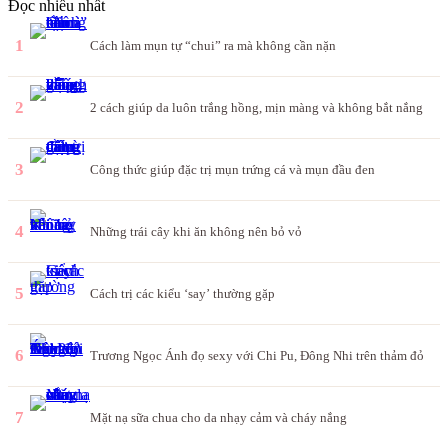
Đọc nhiều nhất
1
Cách làm mụn tự “chui” ra mà không cần nặn
2
2 cách giúp da luôn trắng hồng, mịn màng và không bắt nắng
3
Công thức giúp đặc trị mụn trứng cá và mụn đầu đen
4
Những trái cây khi ăn không nên bỏ vỏ
5
Cách trị các kiểu ‘say’ thường gặp
6
Trương Ngọc Ánh đọ sexy với Chi Pu, Đông Nhi trên thảm đỏ
7
Mặt nạ sữa chua cho da nhạy cảm và cháy nắng