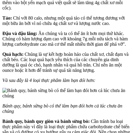
thêm vào bột yến mạch quả việt quất sẽ làm tăng 4g chất xơ mỗi
cốc).
Táo:
Chỉ với 80 calo, nhưng một quả táo có thể tương đương với
một bữa ăn bởi vì nó chứa 4g chất xơ và lượng nước cao.
Đậu và đậu lăng:
Ăn chúng và ta có thể ăn ít hơn mọi thứ khác.
Chúng có hàm lượng đạm cao với khoảng 7g mỗi nửa tách và hàm
lượng carbohydrate cao mà cơ thể mất nhiều thời gian để phá vỡ”.
Quả hạch:
Chúng là sự kết hợp hoàn hảo của chất xơ, chất đạm và
chất béo. Các loại quả hạch yêu thích của các chuyên gia dinh
dưỡng là quả óc chó, hạnh nhân và quả hồ trăn. Chỉ nên ăn một
ounce hoặc ít hơn để tránh sự quá tải năng lượng.
Và sau đây là 4 loại thực phẩm làm bạn đói hơn:
Bánh quy, bánh sừng bò có thể làm bạn đói hơn cả lúc chưa ăn
chúng
Bánh quy, bánh quy giòn và bánh sừng bò:
Cần tránh ba loại
thực phẩm này vì đây là loại thực phẩm chứa carbohydrate chế biến
sẵn và có đường có xu hướng gây ra cảm giác đói. Nên chọn những