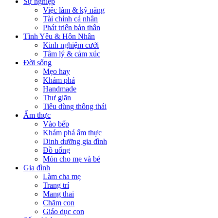
Sự nghiệp
Việc làm & kỹ năng
Tài chính cá nhân
Phát triển bản thân
Tình Yêu & Hôn Nhân
Kinh nghiệm cưới
Tâm lý & cảm xúc
Đời sống
Mẹo hay
Khám phá
Handmade
Thư giãn
Tiêu dùng thông thái
Ẩm thực
Vào bếp
Khám phá ẩm thực
Dinh dưỡng gia đình
Đồ uống
Món cho mẹ và bé
Gia đình
Làm cha mẹ
Trang trí
Mang thai
Chăm con
Giáo dục con