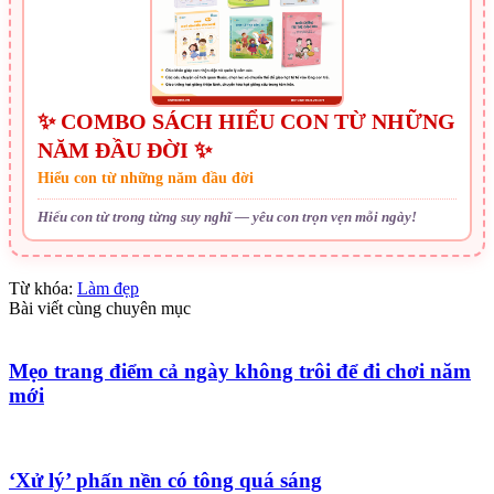
✨ COMBO SÁCH HIỂU CON TỪ NHỮNG
NĂM ĐẦU ĐỜI ✨
Hiểu con từ những năm đầu đời
Hiểu con từ trong từng suy nghĩ — yêu con trọn vẹn mỗi ngày!
Từ khóa:
Làm đẹp
Bài viết cùng chuyên mục
Mẹo trang điểm cả ngày không trôi để đi chơi năm
mới
‘Xử lý’ phấn nền có tông quá sáng