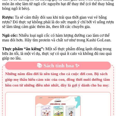
món ăn nhẹ làm từ ngũ cốc nguyên hạt để thay thế (có thể thay bằng
bỏng ngô ít béo).
Rượu:
Ta sẽ cảm thấy đói sau khi trải qua thời gian vui vẻ bằng
rượu? Đó thực sự không phải là do sức mạnh ý chí bởi vì uống rượu
sẽ làm tăng cảm giác thèm ăn, theo lời các chuyên gia.
Ngũ cốc:
Nhiều loại ngũ cốc có hàm lượng đường cao làm cơ thể
mau đói hơn. Hãy tìm protein và chất xơ như trong Kashi GoLean.
Thực phẩm “ăn kiêng”:
Một số thực phẩm đông lạnh dùng trong
bữa ăn tối, là một ví dụ, thực sự có quá ít calo và không đủ rau quả
giúp no lâu.
📚 Sách tinh hoa ✨
Những năm đầu đời là nền tảng cho cả cuộc đời con. Bộ sách
giúp mẹ thấu hiểu cảm xúc của con, đồng thời nuôi dưỡng tâm
hồn con từ những điều nhỏ nhất, đây là gợi ý dành cho ba mẹ: