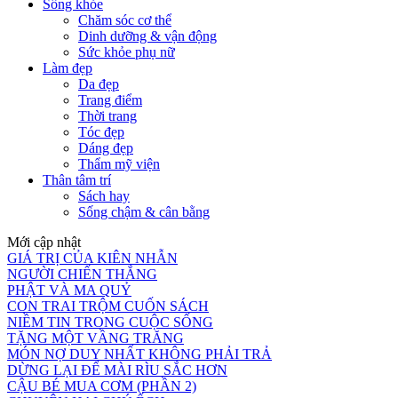
Sống khỏe
Chăm sóc cơ thể
Dinh dưỡng & vận động
Sức khỏe phụ nữ
Làm đẹp
Da đẹp
Trang điểm
Thời trang
Tóc đẹp
Dáng đẹp
Thẩm mỹ viện
Thân tâm trí
Sách hay
Sống chậm & cân bằng
Mới cập nhật
GIÁ TRỊ CỦA KIÊN NHẪN
NGƯỜI CHIẾN THẮNG
PHẬT VÀ MA QUỶ
CON TRAI TRỘM CUỐN SÁCH
NIỀM TIN TRONG CUỘC SỐNG
TẶNG MỘT VẦNG TRĂNG
MÓN NỢ DUY NHẤT KHÔNG PHẢI TRẢ
DỪNG LẠI ĐỂ MÀI RÌU SẮC HƠN
CẬU BÉ MUA CƠM (PHẦN 2)