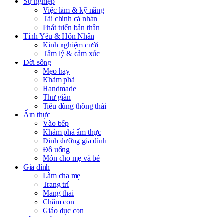
Sự nghiệp
Việc làm & kỹ năng
Tài chính cá nhân
Phát triển bản thân
Tình Yêu & Hôn Nhân
Kinh nghiệm cưới
Tâm lý & cảm xúc
Đời sống
Mẹo hay
Khám phá
Handmade
Thư giãn
Tiêu dùng thông thái
Ẩm thực
Vào bếp
Khám phá ẩm thực
Dinh dưỡng gia đình
Đồ uống
Món cho mẹ và bé
Gia đình
Làm cha mẹ
Trang trí
Mang thai
Chăm con
Giáo dục con