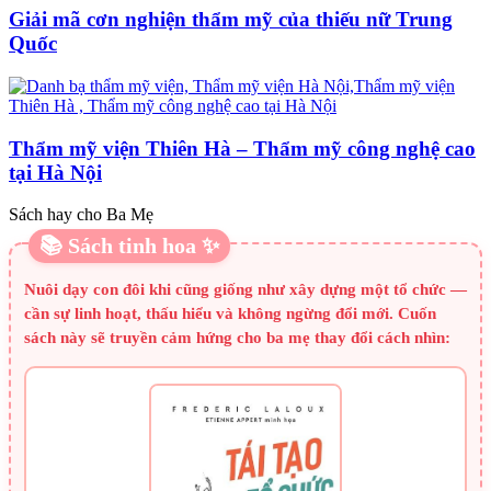
Giải mã cơn nghiện thẩm mỹ của thiếu nữ Trung
Quốc
Thẩm mỹ viện Thiên Hà – Thẩm mỹ công nghệ cao
tại Hà Nội
Sách hay cho Ba Mẹ
📚 Sách tinh hoa ✨
Nuôi dạy con đôi khi cũng giống như xây dựng một tổ chức —
cần sự linh hoạt, thấu hiểu và không ngừng đổi mới. Cuốn
sách này sẽ truyền cảm hứng cho ba mẹ thay đổi cách nhìn: