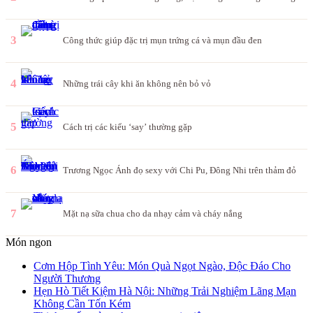
3
Công thức giúp đặc trị mụn trứng cá và mụn đầu đen
4
Những trái cây khi ăn không nên bỏ vỏ
5
Cách trị các kiểu ‘say’ thường gặp
6
Trương Ngọc Ánh đọ sexy với Chi Pu, Đông Nhi trên thảm đỏ
7
Mặt nạ sữa chua cho da nhạy cảm và cháy nắng
Món ngon
Cơm Hộp Tình Yêu: Món Quà Ngọt Ngào, Độc Đáo Cho
Người Thương
Hẹn Hò Tiết Kiệm Hà Nội: Những Trải Nghiệm Lãng Mạn
Không Cần Tốn Kém