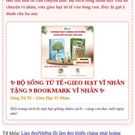
biết bắt đầu từ câu chuyện nào. Bộ sách song hành này vừa kể
chuyện vĩ nhân, vừa gieo hạt tử tế vào lòng con. Đây là gợi ý
dành cho ba mẹ:
✨ BỘ SỐNG TỬ TẾ+GIEO HẠT VĨ NHÂN
TẶNG 9 BOOKMARK VĨ NHÂN ✨
Sống Tử Tế + Gieo Hạt Vĩ Nhân
Mỗi trang sách là một hạt giống nhân cách – cùng con đọc mỗi ngày
nhé!
Từ khóa:
Làm đẹp
Những lỗi làm đẹp khiến chàng phát hoảng