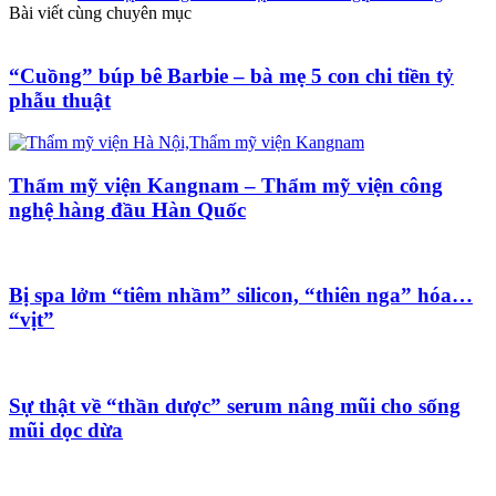
Bài viết cùng chuyên mục
“Cuồng” búp bê Barbie – bà mẹ 5 con chi tiền tỷ
phẫu thuật
Thẩm mỹ viện Kangnam – Thẩm mỹ viện công
nghệ hàng đầu Hàn Quốc
Bị spa lởm “tiêm nhầm” silicon, “thiên nga” hóa…
“vịt”
Sự thật về “thần dược” serum nâng mũi cho sống
mũi dọc dừa