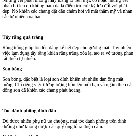
Những vệt phấn không may loang lổ trên mặt, cổ hoặc những vết
phấn bờ lên do không bám da là điểm trừ cực kỳ lớn đối với phái
đẹp. Nó khiến các chàng đặt đấu chấm hỏi về mắt thẩm mỹ và nhan
sắc tự nhiên của bạn.
Tẩy răng quá trắng
Răng trắng giúp tôn lên đáng kể nét đẹp cho gương mặt. Tuy nhiên
việc lạm dụng tẩy răng khiến răng trắng xóa lại tạo ra vẻ tương phản
rất thiếu tự nhiên.
Son bóng
Son bóng, đặc biệt là loại son dính khiến rất nhiều đàn ông mất
hứng. Chỉ riêng việc tưởng tượng hôn lên môi bạn và ngậm theo cả
đống son đã khiến các chàng phát hoảng.
Tóc đánh phồng đỉnh đầu
Dù được nhiều phụ nữ ưa chuộng, mái tóc đánh phồng trên đỉnh
dường như không được các quý ông tỏ ra thiện cảm.