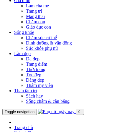
Gia đình
Làm cha mẹ
Trang trí
Mang thai
Chăm con
Giáo dục con
Sống khỏe
Chăm sóc cơ thể
Dinh dưỡng & vận động
Sức khỏe phụ nữ
Làm đẹp
Da đẹp
Trang điểm
Thời trang
Tóc đẹp
Dáng đẹp
Thẩm mỹ viện
Thân tâm trí
Sách hay
Sống chậm & cân bằng
Toggle navigation
☾
Trang chủ