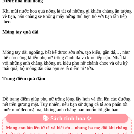
Nước hoa mùi nồng
Khi mùi nước hoa quá nồng là tất cả những gì khiến chàng ấn tượng
về bạn, hẳn chàng sẽ không mấy hứng thú hẹn hò với bạn lần tiếp
theo.
Móng tay quá dài
Móng tay dài ngoằng, bất kể được sởn sửa, tạo kiểu, gắn đá,… như
thế nào cũng khiến phụ nữ trông đanh đá và khó tiếp cận. Nhất là
với những anh chàng không ưa kiểu phụ nữ chảnh chọe và cầu kỳ
thái quá, bộ móng dài của bạn sẽ là điểm trừ lớn.
Trang điểm quá đậm
Đồ trang điểm giúp phụ nữ trông lộng lẫy hơn và tôn lên các đường
nét trên gương mặt. Tuy nhiên, nếu bạn sử dụng cả tá son phấn tới
mức như đeo mặt nạ, không anh chàng nào muốn tới gần bạn.
📚 Sách tinh hoa ✨
Mong con lớn lên tử tế và biết ơn – nhưng ba mẹ đôi khi chẳng