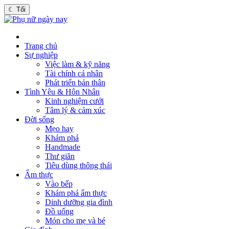
☾
Tối
Trang chủ
Sự nghiệp
Việc làm & kỹ năng
Tài chính cá nhân
Phát triển bản thân
Tình Yêu & Hôn Nhân
Kinh nghiệm cưới
Tâm lý & cảm xúc
Đời sống
Mẹo hay
Khám phá
Handmade
Thư giãn
Tiêu dùng thông thái
Ẩm thực
Vào bếp
Khám phá ẩm thực
Dinh dưỡng gia đình
Đồ uống
Món cho mẹ và bé