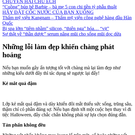
CHUYỆN HAI CHÚ ẾCH
“Cuồng” búp bê Barbie – bà mẹ 5 con chi tiền tỷ phẫu thuật
HÃY ĐẶT CỐC NƯỚC CỦA BẠN XUỐNG
Thẩm mỹ viện Kangnam – Thẩm mỹ viện công nghệ hàng đầu Hàn
Quốc
Bị spa lởm “tiêm nhầm” silicon, “thiên nga” hóa… “vịt”
Sự thật về “thần dược” serum nâng mũi cho sống mũi dọc dừa
Những lỗi làm đẹp khiến chàng phát
hoảng
Nếu bạn muốn gây ấn tượng tốt với chàng mà lại làm đẹp như
những kiểu dưới đây thì tác dụng sẽ ngược lại đấy!
Kẻ mắt quá đậm
Lớp kẻ mắt quá đậm và dày khiến đôi mắt thiếu sức sống, trũng sâu,
thậm chí có phần đáng sợ. Nếu bạn định tới một cuộc hẹn thay vì đi
tiệc Halloween, đây chắc chắn không phải sự lựa chọn đúng đắn.
Tán phấn không đều