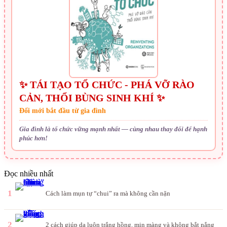
✨ TÁI TẠO TỔ CHỨC - PHÁ VỠ RÀO
CẢN, THỔI BÙNG SINH KHÍ ✨
Đổi mới bắt đầu từ gia đình
Gia đình là tổ chức vững mạnh nhất — cùng nhau thay đổi để hạnh
phúc hơn!
Đọc nhiều nhất
1
Cách làm mụn tự “chui” ra mà không cần nặn
2
2 cách giúp da luôn trắng hồng, mịn màng và không bắt nắng