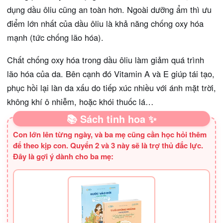
dụng dầu ôliu cũng an toàn hơn. Ngoài dưỡng ẩm thì ưu
điểm lớn nhất của dầu ôliu là khả năng chống oxy hóa
mạnh (tức chống lão hóa).
Chất chống oxy hóa trong dầu ôliu làm giảm quá trình
lão hóa của da. Bên cạnh đó Vitamin A và E giúp tái tạo,
phục hồi lại làn da xấu do tiếp xúc nhiều với ánh mặt trời,
không khí ô nhiễm, hoặc khói thuốc lá…
📚 Sách tinh hoa ✨
Con lớn lên từng ngày, và ba mẹ cũng cần học hỏi thêm
để theo kịp con. Quyển 2 và 3 này sẽ là trợ thủ đắc lực.
Đây là gợi ý dành cho ba mẹ: