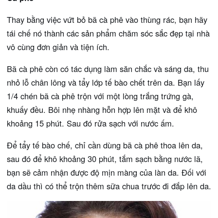
Thay bằng việc vứt bỏ bã cà phê vào thùng rác, bạn hãy
tái chế nó thành các sản phẩm chăm sóc sắc đẹp tại nhà
vô cùng đơn giản và tiện ích.
Bã cà phê còn có tác dụng làm săn chắc và sáng da, thu
nhỏ lỗ chân lông và tẩy lớp tế bào chết trên da. Bạn lấy
1/4 chén bã cà phê trộn với một lòng trắng trứng gà,
khuấy đều. Bôi nhẹ nhàng hỗn hợp lên mặt và để khô
khoảng 15 phút. Sau đó rửa sạch với nước ấm.
Để tẩy tế bào chế, chỉ cần dùng bã cà phê thoa lên da,
sau đó để khô khoảng 30 phút, tắm sạch bằng nước lã,
bạn sẽ cảm nhận được độ mịn màng của làn da. Đối với
da dầu thì có thể trộn thêm sữa chua trước đi đắp lên da.