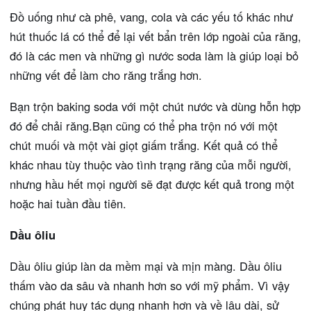
Đồ uống như cà phê, vang, cola và các yếu tố khác như
hút thuốc lá có thể để lại vết bẩn trên lớp ngoài của răng,
đó là các men và những gì nước soda làm là giúp loại bỏ
những vết để làm cho răng trắng hơn.
Bạn trộn baking soda với một chút nước và dùng hỗn hợp
đó để chải răng.Bạn cũng có thể pha trộn nó với một
chút muối và một vài giọt giấm trắng. Kết quả có thể
khác nhau tùy thuộc vào tình trạng răng của mỗi người,
nhưng hầu hết mọi người sẽ đạt được kết quả trong một
hoặc hai tuần đầu tiên.
Dầu ôliu
Dầu ôliu giúp làn da mềm mại và mịn màng. Dầu ôliu
thấm vào da sâu và nhanh hơn so với mỹ phẩm. Vì vậy
chúng phát huy tác dụng nhanh hơn và về lâu dài, sử