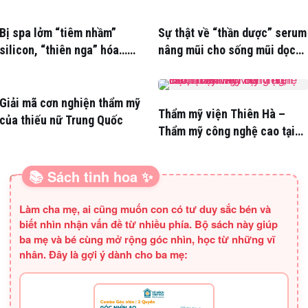
Bị spa lởm “tiêm nhầm”
Sự thật về “thần dược” serum
silicon, “thiên nga” hóa…
nâng mũi cho sống mũi dọc
“vịt”
dừa
Giải mã cơn nghiện thẩm mỹ
Thẩm mỹ viện Thiên Hà –
của thiếu nữ Trung Quốc
Thẩm mỹ công nghệ cao tại
Hà Nội
📚 Sách tinh hoa ✨
SÁCH HAY CHO BA MẸ
Làm cha mẹ, ai cũng muốn con có tư duy sắc bén và
biết nhìn nhận vấn đề từ nhiều phía. Bộ sách này giúp
ba mẹ và bé cùng mở rộng góc nhìn, học từ những vĩ
nhân. Đây là gợi ý dành cho ba mẹ: