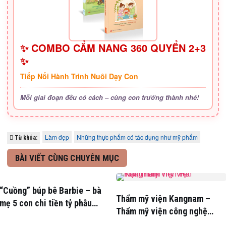
✨ COMBO CẨM NANG 360 QUYỂN 2+3
✨
Tiếp Nối Hành Trình Nuôi Dạy Con
Mỗi giai đoạn đều có cách – cùng con trưởng thành nhé!
Làm đẹp
Những thực phẩm có tác dụng như mỹ phẩm
Từ khóa:
BÀI VIẾT CÙNG CHUYÊN MỤC
“Cuồng” búp bê Barbie – bà
Thẩm mỹ viện Kangnam –
mẹ 5 con chi tiền tỷ phẫu
Thẩm mỹ viện công nghệ
thuật
hàng đầu Hàn Quốc