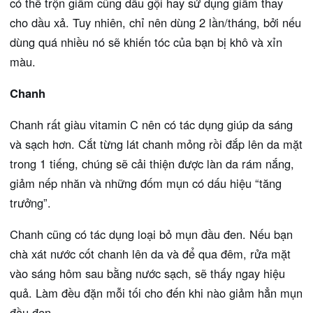
có thể trộn giấm cũng dầu gội hay sử dụng giấm thay
cho dầu xả. Tuy nhiên, chỉ nên dùng 2 lần/tháng, bởi nếu
dùng quá nhiều nó sẽ khiến tóc của bạn bị khô và xỉn
màu.
Chanh
Chanh rất giàu vitamin C nên có tác dụng giúp da sáng
và sạch hơn. Cắt từng lát chanh mỏng rồi đắp lên da mặt
trong 1 tiếng, chúng sẽ cải thiện được làn da rám nắng,
giảm nếp nhăn và những đốm mụn có dấu hiệu “tăng
trưởng”.
Chanh cũng có tác dụng loại bỏ mụn đầu đen. Nếu bạn
chà xát nước cốt chanh lên da và để qua đêm, rửa mặt
vào sáng hôm sau bằng nước sạch, sẽ thấy ngay hiệu
quả. Làm đều đặn mỗi tối cho đến khi nào giảm hẳn mụn
đầu đen.