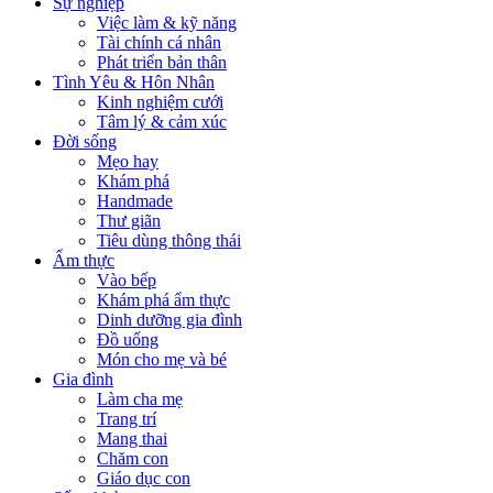
Sự nghiệp
Việc làm & kỹ năng
Tài chính cá nhân
Phát triển bản thân
Tình Yêu & Hôn Nhân
Kinh nghiệm cưới
Tâm lý & cảm xúc
Đời sống
Mẹo hay
Khám phá
Handmade
Thư giãn
Tiêu dùng thông thái
Ẩm thực
Vào bếp
Khám phá ẩm thực
Dinh dưỡng gia đình
Đồ uống
Món cho mẹ và bé
Gia đình
Làm cha mẹ
Trang trí
Mang thai
Chăm con
Giáo dục con