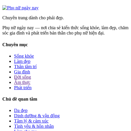
Chuyên trang dành cho phái đẹp.
Phụ nữ ngày nay — nơi chia sẻ kiến thức sống khỏe, làm đẹp, chăm
sóc gia đình và phát triển bản thân cho phụ nữ hiện đại.
Chuyên mục
Sống khỏe
Làm đẹp
Thân tâm trí
Gia đình
Đời sống
Ẩm thực
Phát triển
Chủ đề quan tâm
Da đẹp
Dinh dưỡng & vận động
Tâm lý & cảm xúc
Tình yêu & hôn nhân