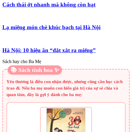
Cách thái ớt nhanh mà không còn hạt
Lạ miệng món chè khúc bạch tại Hà Nội
Hà Nội: 10 hiệu ăn “đắt xắt ra miếng”
Sách hay cho Ba Mẹ
📚 Sách tinh hoa ✨
Yêu thương là điều con nhận được, nhưng cũng cần học cách
trao đi. Nếu ba mẹ muốn con hiểu giá trị của sự sẻ chia và
quan tâm, đây là gợi ý dành cho ba mẹ: