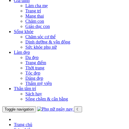
Gia đình
Làm cha mẹ
Trang trí
Mang thai
Chăm con
Giáo dục con
Sống khỏe
Chăm sóc cơ thể
Dinh dưỡng & vận động
Sức khỏe phụ nữ
Làm đẹp
Da đẹp
Trang điểm
Thời trang
Tóc đẹp
Dáng đẹp
Thẩm mỹ viện
Thân tâm trí
Sách hay
Sống chậm & cân bằng
Toggle navigation
☾
Trang chủ