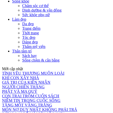
Sống khỏe
Chăm sóc cơ thể
Dinh dưỡng & vận động
Sức khỏe phụ nữ
Làm đẹp
Da đẹp
Trang điểm
Thời trang
Tóc đẹp
Dáng đẹp
Thẩm mỹ viện
Thân tâm trí
Sách hay
Sống chậm & cân bằng
Mới cập nhật
TÌNH YÊU THƯƠNG MUÔN LOÀI
KHỈ CON XÂY NHÀ
GIÁ TRỊ CỦA KIÊN NHẪN
NGƯỜI CHIẾN THẮNG
PHẬT VÀ MA QUỶ
CON TRAI TRỘM CUỐN SÁCH
NIỀM TIN TRONG CUỘC SỐNG
TẶNG MỘT VẦNG TRĂNG
MÓN NỢ DUY NHẤT KHÔNG PHẢI TRẢ