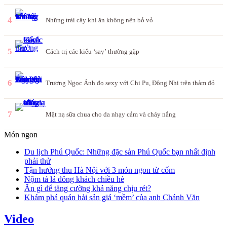
4
Những trái cây khi ăn không nên bỏ vỏ
5
Cách trị các kiểu ‘say’ thường gặp
6
Trương Ngọc Ánh đọ sexy với Chi Pu, Đông Nhi trên thảm đỏ
7
Mặt nạ sữa chua cho da nhạy cảm và cháy nắng
Món ngon
Du lịch Phú Quốc: Những đặc sản Phú Quốc bạn nhất định
phải thử
Tận hưởng thu Hà Nội với 3 món ngon từ cốm
Nộm tá lả đông khách chiều hè
Ăn gì để tăng cường khả năng chịu rét?
Khám phá quán hải sản giá ‘mềm’ của anh Chánh Văn
Video