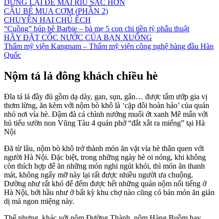
DỪNG LẠI ĐỂ MÀI RÌU SẮC HƠN
CẬU BÉ MUA CƠM (PHẦN 2)
CHUYỆN HAI CHÚ ẾCH
“Cuồng” búp bê Barbie – bà mẹ 5 con chi tiền tỷ phẫu thuật
HÃY ĐẶT CỐC NƯỚC CỦA BẠN XUỐNG
Thẩm mỹ viện Kangnam – Thẩm mỹ viện công nghệ hàng đầu Hàn
Quốc
Nộm tá lả đông khách chiều hè
Đĩa tá lả đầy đủ gồm dạ dày, gan, sụn, gân… được tẩm ướp gia vị
thơm lừng, ăn kèm với nộm bò khô là ‘cặp đôi hoàn hảo’ của quán
nhỏ nơi vỉa hè. Đậm đà cá chình nướng muối ớt xanh Mê mẩn với
hủ tiếu sườn non Vũng Tàu 4 quán phở “đắt xắt ra miếng” tại Hà
Nội
Đã từ lâu, nộm bò khô trở thành món ăn vặt vỉa hè thân quen với
người Hà Nội. Đặc biệt, trong những ngày hè oi nóng, khi không
còn thích hợp để ăn những món nghi ngút khói, thì món ăn thanh
mát, không ngấy mỡ này lại rất được nhiều người ưa chuộng.
Dường như rất khó để đếm được hết những quán nộm nổi tiếng ở
Hà Nội, bởi hầu như ở bất kỳ khu chợ nào cũng có bán món ăn giản
dị mà ngon miệng này.
Thế nhưng, khác với nộm Đường Thành, nộm Hàng Buồm hay