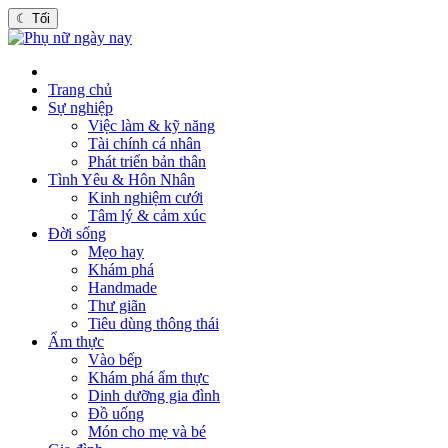
☾
Tối
Trang chủ
Sự nghiệp
Việc làm & kỹ năng
Tài chính cá nhân
Phát triển bản thân
Tình Yêu & Hôn Nhân
Kinh nghiệm cưới
Tâm lý & cảm xúc
Đời sống
Mẹo hay
Khám phá
Handmade
Thư giãn
Tiêu dùng thông thái
Ẩm thực
Vào bếp
Khám phá ẩm thực
Dinh dưỡng gia đình
Đồ uống
Món cho mẹ và bé