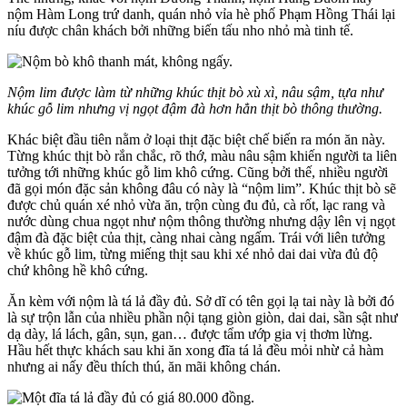
nộm Hàm Long trứ danh, quán nhỏ vỉa hè phố Phạm Hồng Thái lại
níu được chân khách bởi những biến tấu nho nhỏ mà tinh tế.
Nộm lim được làm từ những khúc thịt bò xù xì, nâu sậm, tựa như
khúc gỗ lim nhưng vị ngọt đậm đà hơn hẳn thịt bò thông thường.
Khác biệt đầu tiên nằm ở loại thịt đặc biệt chế biến ra món ăn này.
Từng khúc thịt bò rắn chắc, rõ thớ, màu nâu sậm khiến người ta liên
tưởng tới những khúc gỗ lim khô cứng. Cũng bởi thế, nhiều người
đã gọi món đặc sản không đâu có này là “nộm lim”. Khúc thịt bò sẽ
được chủ quán xé nhỏ vừa ăn, trộn cùng đu đủ, cà rốt, lạc rang và
nước dùng chua ngọt như nộm thông thường nhưng dậy lên vị ngọt
đậm đà đặc biệt của thịt, càng nhai càng ngấm. Trái với liên tưởng
về khúc gỗ lim, từng miếng thịt sau khi xé nhỏ dai dai vừa đủ độ
chứ không hề khô cứng.
Ăn kèm với nộm là tá lả đầy đủ. Sở dĩ có tên gọi lạ tai này là bởi đó
là sự trộn lẫn của nhiều phần nội tạng giòn giòn, dai dai, sần sật như
dạ dày, lá lách, gân, sụn, gan… được tẩm ướp gia vị thơm lừng.
Hầu hết thực khách sau khi ăn xong đĩa tá lả đều mỏi nhừ cả hàm
nhưng ai nấy đều thích thú, ăn mãi không chán.