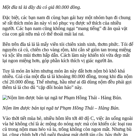
Một đĩa tá lả đầy đủ có giá 80.000 đồng.
Đặc biệt, các bạn nam đi cùng bạn gái hay một nhóm bạn đi chung
sẽ rất thích món ăn này vì nó phục vụ được sở thích của nhiều
người. Các bạn nam cũng không ngại “mang tiếng” đi ăn quà vặt
của con gái nữa mà có thể thoải mái lai rai.
Bên trên đĩa tá lả là mấy viên tỏi chiên xinh xinh, thơm phức. Tỏi để
nguyên cả củ, chiên cho vàng rộm, khi cắn sẽ giòn tan trong miệng
và xộc lên mùi thơm hấp dẫn. Cách làm này khiến tỏi vừa đẹp mắt
lại ngon miệng hơn, góp phần kích thích vị giác người ăn.
Tuy là món ăn kèm nhưng món ăn này đắt hơn nộm bò khô khá
nhiều. Giá của một đĩa tá lả khoảng 80.000 đồng, trong khi đĩa nộm
chỉ 20.000 đồng. Thế nhưng, hầu như ai đã dùng nộm đều phải gọi
thêm tá lả cho đủ “cặp đôi hoàn hảo” này.
Nộm lim được bán tại ngã tư Phạm Hồng Thái – Hàng Bún.
Vào thời tiết mùa hè, nhiều hôm lên tới 40 độ C, việc ăn uống ngoài
vỉa hè không chỉ là ác mộng do nóng nực mà còn khiến các loại rau
củ trong nộm mau héo và ỉu, trông không còn ngon mắt. Nhưng bù
lại, cũng chính bởi chỗ ngồi thoáng mát dưới tán cây, bày thức ăn