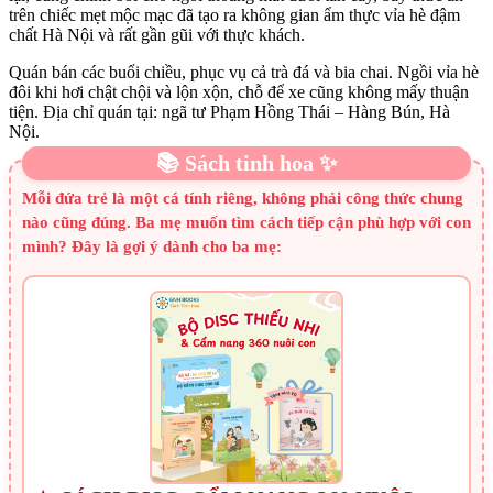
trên chiếc mẹt mộc mạc đã tạo ra không gian ẩm thực vỉa hè đậm
chất Hà Nội và rất gần gũi với thực khách.
Quán bán các buổi chiều, phục vụ cả trà đá và bia chai. Ngồi vỉa hè
đôi khi hơi chật chội và lộn xộn, chỗ để xe cũng không mấy thuận
tiện. Địa chỉ quán tại: ngã tư Phạm Hồng Thái – Hàng Bún, Hà
Nội.
📚 Sách tinh hoa ✨
Mỗi đứa trẻ là một cá tính riêng, không phải công thức chung
nào cũng đúng. Ba mẹ muốn tìm cách tiếp cận phù hợp với con
mình? Đây là gợi ý dành cho ba mẹ: