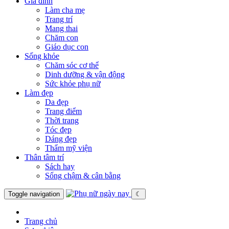
Gia đình
Làm cha mẹ
Trang trí
Mang thai
Chăm con
Giáo dục con
Sống khỏe
Chăm sóc cơ thể
Dinh dưỡng & vận động
Sức khỏe phụ nữ
Làm đẹp
Da đẹp
Trang điểm
Thời trang
Tóc đẹp
Dáng đẹp
Thẩm mỹ viện
Thân tâm trí
Sách hay
Sống chậm & cân bằng
Toggle navigation
☾
Trang chủ