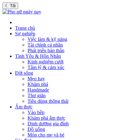
☾
Tối
Trang chủ
Sự nghiệp
Việc làm & kỹ năng
Tài chính cá nhân
Phát triển bản thân
Tình Yêu & Hôn Nhân
Kinh nghiệm cưới
Tâm lý & cảm xúc
Đời sống
Mẹo hay
Khám phá
Handmade
Thư giãn
Tiêu dùng thông thái
Ẩm thực
Vào bếp
Khám phá ẩm thực
Dinh dưỡng gia đình
Đồ uống
Món cho mẹ và bé