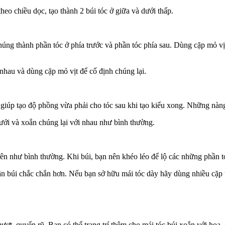
heo chiều dọc, tạo thành 2 búi tóc ở giữa và dưới thấp.
húng thành phần tóc ở phía trước và phần tóc phía sau. Dùng cặp mỏ vịt
i nhau và dùng cặp mỏ vịt để cố định chúng lại.
ẽ giúp tạo độ phồng vừa phải cho tóc sau khi tạo kiểu xong. Những nàn
dưới và xoắn chúng lại với nhau như bình thường.
rên như bình thường. Khi búi, bạn nên khéo léo để lộ các những phần t
ần búi chắc chắn hơn. Nếu bạn sở hữu mái tóc dày hãy dùng nhiều cặp
ượt, quyến rũ. Bạn có thể trang trí thêm cho mái tóc búi xoắn với hoa,