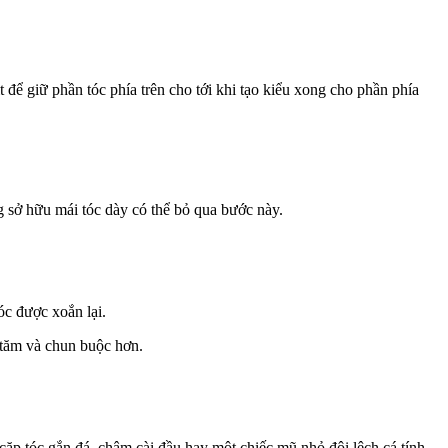
 để giữ phần tóc phía trên cho tới khi tạo kiểu xong cho phần phía
g sở hữu mái tóc dày có thể bỏ qua bước này.
óc được xoắn lại.
 tăm và chun buộc hơn.
 cặp tóc gắn đá, châm cài đầu hay một chiếc mũ nhỏ đội lệch cá tính