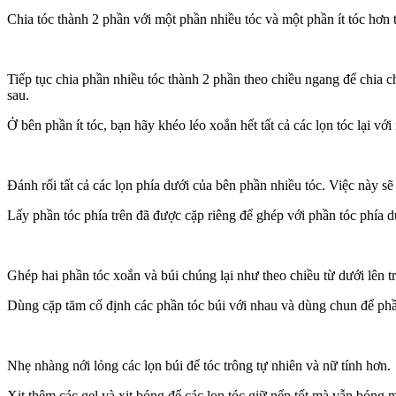
Chia tóc thành 2 phần với một phần nhiều tóc và một phần ít tóc hơn t
Tiếp tục chia phần nhiều tóc thành 2 phần theo chiều ngang để chia c
sau.
Ở bên phần ít tóc, bạn hãy khéo léo xoắn hết tất cả các lọn tóc lại vớ
Đánh rối tất cả các lọn phía dưới của bên phần nhiều tóc. Việc này s
Lấy phần tóc phía trên đã được cặp riêng để ghép với phần tóc phía 
Ghép hai phần tóc xoắn và búi chúng lại như theo chiều từ dưới lên t
Dùng cặp tăm cố định các phần tóc búi với nhau và dùng chun để ph
Nhẹ nhàng nới lỏng các lọn búi để tóc trông tự nhiên và nữ tính hơn.
Xịt thêm các gel và xịt bóng để các lọn tóc giữ nếp tốt mà vẫn bóng m