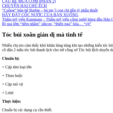
CẬU BÉ MUA CƠM (PHẦN 2)
CHUYỆN HAI CHÚ ẾCH
“Cuồng” búp bê Barbie – bà mẹ 5 con chi tiền tỷ phẫu thuật
HÃY ĐẶT CỐC NƯỚC CỦA BẠN XUỐNG
Thẩm mỹ viện Kangnam – Thẩm mỹ viện công nghệ hàng đầu Hàn 
Bị spa lởm “tiêm nhầm” silicon, “thiên nga” hóa… “vịt”
Tóc búi xoắn giản dị mà tinh tế
Nhiều chị em cảm thấy khó khăn lúng túng khi tạo những kiểu tóc bú
cô dâu 2 mẫu tóc búi thanh lịch cho nữ công sở Tóc búi lệch duyên 
Chuẩn bị:
+ Cặp tăm loại lớn
+ Thun buộc
+ Cặp mỏ vịt
+ Lược
Thực hiện:
Chuẩn bị các dụng cụ cần thiết.