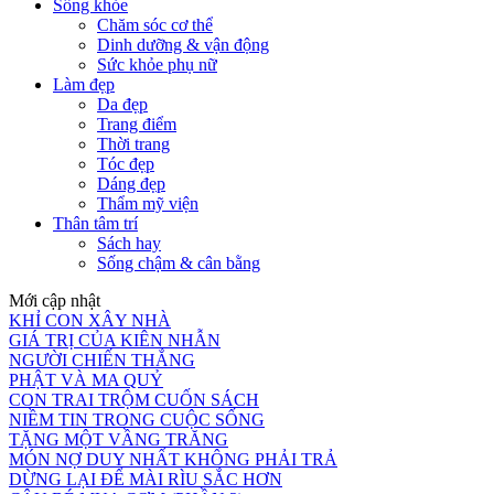
Sống khỏe
Chăm sóc cơ thể
Dinh dưỡng & vận động
Sức khỏe phụ nữ
Làm đẹp
Da đẹp
Trang điểm
Thời trang
Tóc đẹp
Dáng đẹp
Thẩm mỹ viện
Thân tâm trí
Sách hay
Sống chậm & cân bằng
Mới cập nhật
KHỈ CON XÂY NHÀ
GIÁ TRỊ CỦA KIÊN NHẪN
NGƯỜI CHIẾN THẮNG
PHẬT VÀ MA QUỶ
CON TRAI TRỘM CUỐN SÁCH
NIỀM TIN TRONG CUỘC SỐNG
TẶNG MỘT VẦNG TRĂNG
MÓN NỢ DUY NHẤT KHÔNG PHẢI TRẢ
DỪNG LẠI ĐỂ MÀI RÌU SẮC HƠN