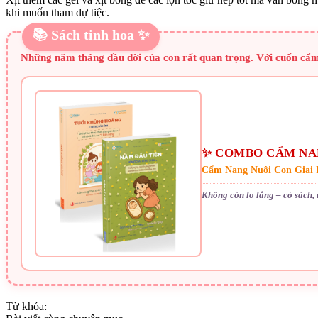
khi muốn tham dự tiệc.
📚 Sách tinh hoa ✨
Những năm tháng đầu đời của con rất quan trọng. Với cuốn cẩm 
✨ COMBO CẨM NAN
Cẩm Nang Nuôi Con Giai
Không còn lo lắng – có sách,
Từ khóa: