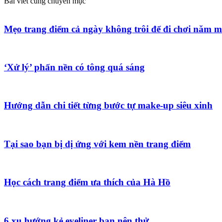
Bài viết cùng chuyên mục
Mẹo trang điểm cả ngày không trôi để đi chơi năm m
‘Xử lý’ phấn nền có tông quá sáng
Hướng dẫn chi tiết từng bước tự make-up siêu xinh
Tại sao bạn bị dị ứng với kem nền trang điểm
Học cách trang điểm ưa thích của Hà Hồ
6 xu hướng kẻ eyeliner bạn nên thử