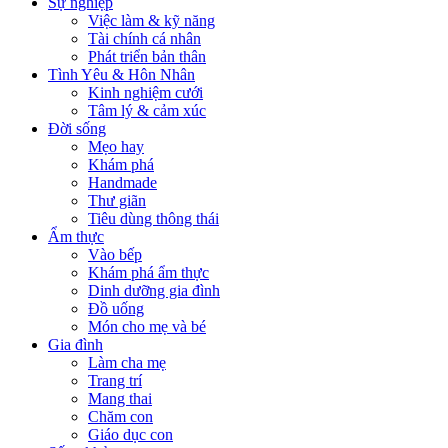
Sự nghiệp
Việc làm & kỹ năng
Tài chính cá nhân
Phát triển bản thân
Tình Yêu & Hôn Nhân
Kinh nghiệm cưới
Tâm lý & cảm xúc
Đời sống
Mẹo hay
Khám phá
Handmade
Thư giãn
Tiêu dùng thông thái
Ẩm thực
Vào bếp
Khám phá ẩm thực
Dinh dưỡng gia đình
Đồ uống
Món cho mẹ và bé
Gia đình
Làm cha mẹ
Trang trí
Mang thai
Chăm con
Giáo dục con