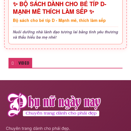
✨ BỘ SÁCH DÀNH CHO BÉ TÍP D-
MẠNH MẼ THÍCH LÀM SẾP ✨
Bộ sách cho bé típ D - Mạnh mẽ, thích làm sếp
Nuôi dưỡng nhà lãnh đạo tương lai bằng tình yêu thương
và thấu hiểu ba mẹ nhé!
VIDEO
Chuyên trang dành cho phái đẹp.