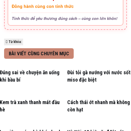
Đồng hành cùng con tỉnh thức
Tỉnh thức để yêu thương đúng cách – cùng con lớn khôn!
Từ khóa:
BÀI VIẾT CÙNG CHUYÊN MỤC
Đúng sai về chuyện ăn uống
Đùi tỏi gà nướng với nước sốt
khi bầu bí
miso đặc biệt
Kem trà xanh thanh mát đầu
Cách thái ớt nhanh mà không
hè
còn hạt