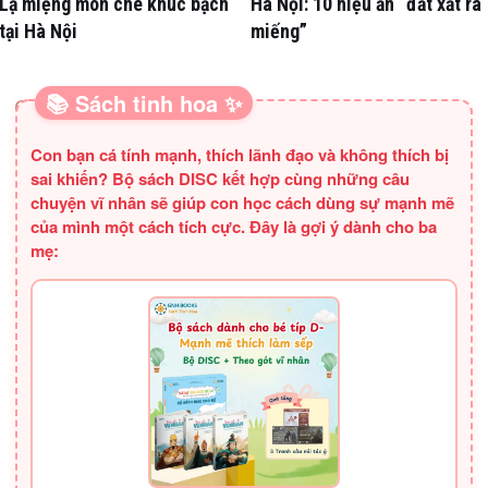
Lạ miệng món chè khúc bạch
Hà Nội: 10 hiệu ăn “đắt xắt ra
tại Hà Nội
miếng”
📚 Sách tinh hoa ✨
SÁCH HAY CHO BA MẸ
Con bạn cá tính mạnh, thích lãnh đạo và không thích bị
sai khiến? Bộ sách DISC kết hợp cùng những câu
chuyện vĩ nhân sẽ giúp con học cách dùng sự mạnh mẽ
của mình một cách tích cực. Đây là gợi ý dành cho ba
mẹ: