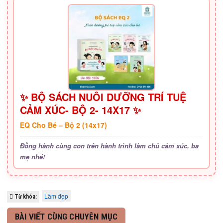
✨ BỘ SÁCH NUÔI DƯỠNG TRÍ TUỆ
CẢM XÚC- BỘ 2- 14X17 ✨
EQ Cho Bé – Bộ 2 (14x17)
Đồng hành cùng con trên hành trình làm chủ cảm xúc, ba
mẹ nhé!
Làm đẹp
Từ khóa:
BÀI VIẾT CÙNG CHUYÊN MỤC