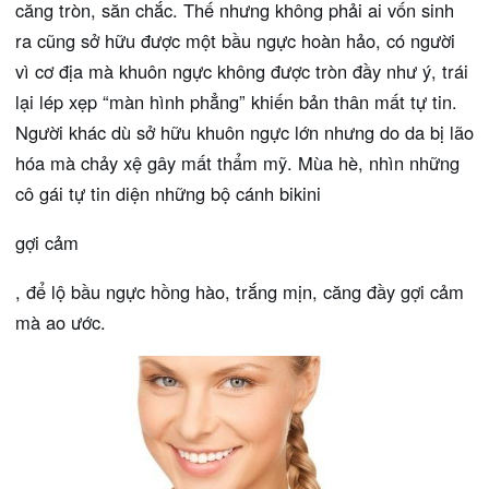
căng tròn, săn chắc. Thế nhưng không phải ai vốn sinh
ra cũng sở hữu được một bầu ngực hoàn hảo, có người
vì cơ địa mà khuôn ngực không được tròn đầy như ý, trái
lại lép xẹp “màn hình phẳng” khiến bản thân mất tự tin.
Người khác dù sở hữu khuôn ngực lớn nhưng do da bị lão
hóa mà chảy xệ gây mất thẩm mỹ. Mùa hè, nhìn những
cô gái tự tin diện những bộ cánh bikini
gợi cảm
, để lộ bầu ngực hồng hào, trắng mịn, căng đầy gợi cảm
mà ao ước.