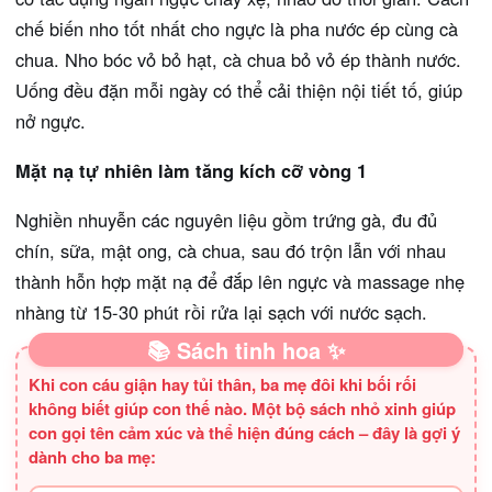
chế biến nho tốt nhất cho ngực là pha nước ép cùng cà
chua. Nho bóc vỏ bỏ hạt, cà chua bỏ vỏ ép thành nước.
Uống đều đặn mỗi ngày có thể cải thiện nội tiết tố, giúp
nở ngực.
Mặt nạ tự nhiên làm tăng kích cỡ vòng 1
Nghiền nhuyễn các nguyên liệu gồm trứng gà, đu đủ
chín, sữa, mật ong, cà chua, sau đó trộn lẫn với nhau
thành hỗn hợp mặt nạ để đắp lên ngực và massage nhẹ
nhàng từ 15-30 phút rồi rửa lại sạch với nước sạch.
📚 Sách tinh hoa ✨
Khi con cáu giận hay tủi thân, ba mẹ đôi khi bối rối
không biết giúp con thế nào. Một bộ sách nhỏ xinh giúp
con gọi tên cảm xúc và thể hiện đúng cách – đây là gợi ý
dành cho ba mẹ: