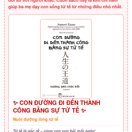
đối xử với người khác. Cuốn sách này là kim chỉ nam
giúp ba mẹ dạy con sống tử tế từ những điều nhỏ nhất.
✨ CON ĐƯỜNG ĐI ĐẾN THÀNH
CÔNG BẰNG SỰ TỬ TẾ ✨
Nuôi dưỡng lòng tử tế
Tử tế là gốc rễ – cùng con vun bồi mỗi ngày!