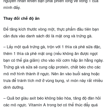
nguyên nhân khiến bạn phải phiền lòng về vòng 1 của
mình đấy.
Thay đổi chế độ ăn
Để tăng kích thước vòng một, thực phẩm đầu tiên bạn
cần đưa vào danh sách đó là mật ong và trứng gà.
– Lấy một quả trứng gà, trộn với 1 thìa cà phê sữa đặc,
thêm 1 thìa cà phê mật ong (nếu không ăn được ngọt
bạn có thể gia giảm) cho vào nồi cơm hấp ăn hằng ngày.
Trứng gà và sữa sẽ cung cấp protein, chất béo cho các
mô mỡ hình thành ở ngực. Nên ăn vào buổi sáng hoặc
trưa để tránh tích mỡ ở vùng bụng, vì món này rất nhiều
dinh dưỡng.
– Quả bơ giàu axit béo không bão hòa, tăng độ đàn hồi
các mô ngực. Vitamin A trong bơ có thể thúc đẩy quá