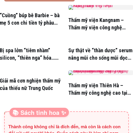
“Cuồng” búp bê Barbie – bà
Thẩm mỹ viện Kangnam –
mẹ 5 con chi tiền tỷ phẫu
Thẩm mỹ viện công nghệ
thuật
hàng đầu Hàn Quốc
Bị spa lởm “tiêm nhầm”
Sự thật về “thần dược” serum
silicon, “thiên nga” hóa…
nâng mũi cho sống mũi dọc
“vịt”
dừa
Giải mã cơn nghiện thẩm mỹ
Thẩm mỹ viện Thiên Hà –
của thiếu nữ Trung Quốc
Thẩm mỹ công nghệ cao tại
Hà Nội
📚 Sách tinh hoa ✨
SÁCH HAY CHO BA MẸ
Thành công không chỉ là đích đến, mà còn là cách con