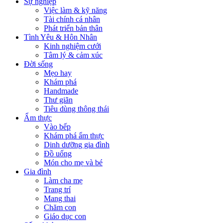
Sự nghiệp
Việc làm & kỹ năng
Tài chính cá nhân
Phát triển bản thân
Tình Yêu & Hôn Nhân
Kinh nghiệm cưới
Tâm lý & cảm xúc
Đời sống
Mẹo hay
Khám phá
Handmade
Thư giãn
Tiêu dùng thông thái
Ẩm thực
Vào bếp
Khám phá ẩm thực
Dinh dưỡng gia đình
Đồ uống
Món cho mẹ và bé
Gia đình
Làm cha mẹ
Trang trí
Mang thai
Chăm con
Giáo dục con