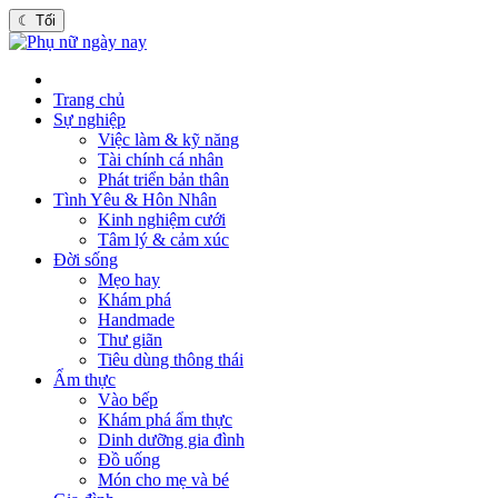
☾
Tối
Trang chủ
Sự nghiệp
Việc làm & kỹ năng
Tài chính cá nhân
Phát triển bản thân
Tình Yêu & Hôn Nhân
Kinh nghiệm cưới
Tâm lý & cảm xúc
Đời sống
Mẹo hay
Khám phá
Handmade
Thư giãn
Tiêu dùng thông thái
Ẩm thực
Vào bếp
Khám phá ẩm thực
Dinh dưỡng gia đình
Đồ uống
Món cho mẹ và bé