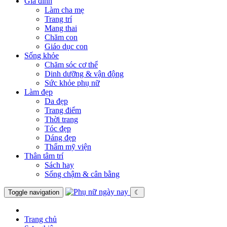
Gia đình
Làm cha mẹ
Trang trí
Mang thai
Chăm con
Giáo dục con
Sống khỏe
Chăm sóc cơ thể
Dinh dưỡng & vận động
Sức khỏe phụ nữ
Làm đẹp
Da đẹp
Trang điểm
Thời trang
Tóc đẹp
Dáng đẹp
Thẩm mỹ viện
Thân tâm trí
Sách hay
Sống chậm & cân bằng
Toggle navigation
☾
Trang chủ