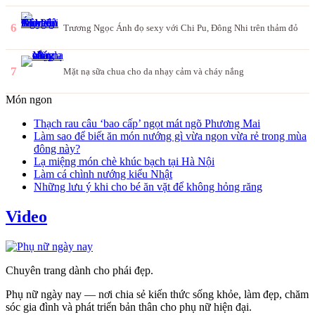
6
Trương Ngọc Ánh đọ sexy với Chi Pu, Đông Nhi trên thảm đỏ
7
Mặt nạ sữa chua cho da nhạy cảm và cháy nắng
Món ngon
Thạch rau câu ‘bao cấp’ ngọt mát ngõ Phương Mai
Làm sao để biết ăn món nướng gì vừa ngon vừa rẻ trong mùa
đông này?
Lạ miệng món chè khúc bạch tại Hà Nội
Làm cá chình nướng kiểu Nhật
Những lưu ý khi cho bé ăn vặt để không hỏng răng
Video
Chuyên trang dành cho phái đẹp.
Phụ nữ ngày nay — nơi chia sẻ kiến thức sống khỏe, làm đẹp, chăm
sóc gia đình và phát triển bản thân cho phụ nữ hiện đại.