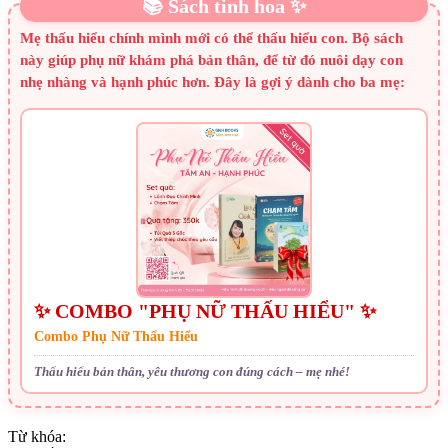
📚 Sách tinh hoa ✨
Mẹ thấu hiểu chính mình mới có thể thấu hiểu con. Bộ sách
này giúp phụ nữ khám phá bản thân, để từ đó nuôi dạy con
nhẹ nhàng và hạnh phúc hơn. Đây là gợi ý dành cho ba mẹ:
✨ COMBO "PHỤ NỮ THẤU HIỂU" ✨
Combo Phụ Nữ Thấu Hiểu
Thấu hiểu bản thân, yêu thương con đúng cách – mẹ nhé!
Từ khóa: