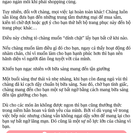
ngao ngán mỗi khi phải shopping cùng.
Tuy nhiên, đối với chàng, mọi việc lại hoàn toàn khác! Chàng luôn
sẵn lòng đưa bạn đến những trung tâm thương mại để mua sắm,
kiên trì chờ đợi hoặc gợi ý cho bạn thử hết bộ trang phục này đến bộ
trang phục khác…
Điều này chứng tỏ chàng muốn “dính chặt” lấy bạn bất cứ khi nào.
Nếu chàng muốn làm điều gì đó cho bạn, ngay cả thấy hoạt động đó
nhàm chán, chỉ vì muốn làm cho bạn hạnh phúc hơn thì bạn nên
hãnh diện vì người đàn ông tuyệt vời của mình.
Khiến bạn ngạc nhiên với bữa sáng mang đến tận giường
Một buổi sáng thư thái và nhẹ nhàng, khi bạn còn đang ngủ vùi thì
chàng đã kì cạch dậy chuẩn bị bữa sáng. Sau đó, chờ bạn tỉnh giấc,
chàng mang đến cho bạn một sự bất ngờ bằng cách mang bữa sáng
đến tận giường cho bạn.
Dù cho các món ăn không được ngon thì bạn cũng thưởng thức
trong niềm hân hoan và tình yêu của mình. Bởi vì dù vụng về trong
việc bếp núc nhưng chàng vẫn không ngại dậy sớm để mang lại cho
bạn sự bất ngờ lãng mạn. Đó cũng là một sự nỗ lực lớn của chàng vì
bạn.