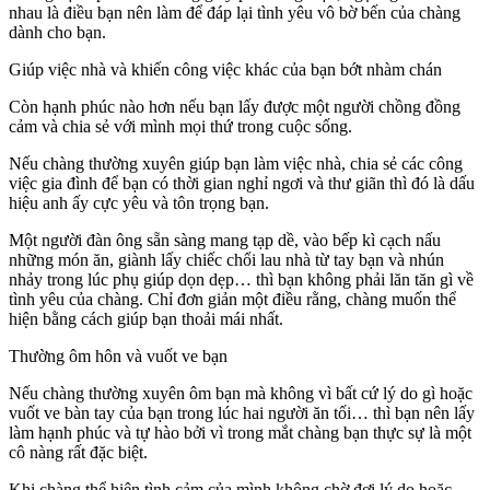
nhau là điều bạn nên làm để đáp lại tình yêu vô bờ bến của chàng
dành cho bạn.
Giúp việc nhà và khiến công việc khác của bạn bớt nhàm chán
Còn hạnh phúc nào hơn nếu bạn lấy được một người chồng đồng
cảm và chia sẻ với mình mọi thứ trong cuộc sống.
Nếu chàng thường xuyên giúp bạn làm việc nhà, chia sẻ các công
việc gia đình để bạn có thời gian nghỉ ngơi và thư giãn thì đó là dấu
hiệu anh ấy cực yêu và tôn trọng bạn.
Một người đàn ông sẵn sàng mang tạp dề, vào bếp kì cạch nấu
những món ăn, giành lấy chiếc chổi lau nhà từ tay bạn và nhún
nhảy trong lúc phụ giúp dọn dẹp… thì bạn không phải lăn tăn gì về
tình yêu của chàng. Chỉ đơn giản một điều rằng, chàng muốn thể
hiện bằng cách giúp bạn thoải mái nhất.
Thường ôm hôn và vuốt ve bạn
Nếu chàng thường xuyên ôm bạn mà không vì bất cứ lý do gì hoặc
vuốt ve bàn tay của bạn trong lúc hai người ăn tối… thì bạn nên lấy
làm hạnh phúc và tự hào bởi vì trong mắt chàng bạn thực sự là một
cô nàng rất đặc biệt.
Khi chàng thể hiện tình cảm của mình không chờ đợi lý do hoặc