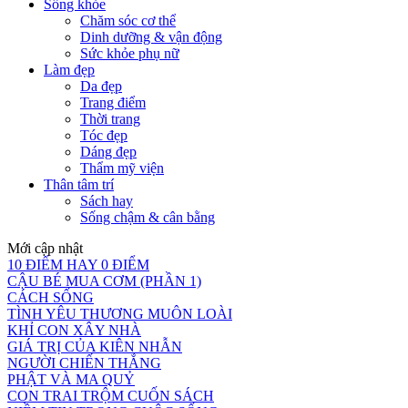
Sống khỏe
Chăm sóc cơ thể
Dinh dưỡng & vận động
Sức khỏe phụ nữ
Làm đẹp
Da đẹp
Trang điểm
Thời trang
Tóc đẹp
Dáng đẹp
Thẩm mỹ viện
Thân tâm trí
Sách hay
Sống chậm & cân bằng
Mới cập nhật
10 ĐIỂM HAY 0 ĐIỂM
CẬU BÉ MUA CƠM (PHẦN 1)
CÁCH SỐNG
TÌNH YÊU THƯƠNG MUÔN LOÀI
KHỈ CON XÂY NHÀ
GIÁ TRỊ CỦA KIÊN NHẪN
NGƯỜI CHIẾN THẮNG
PHẬT VÀ MA QUỶ
CON TRAI TRỘM CUỐN SÁCH