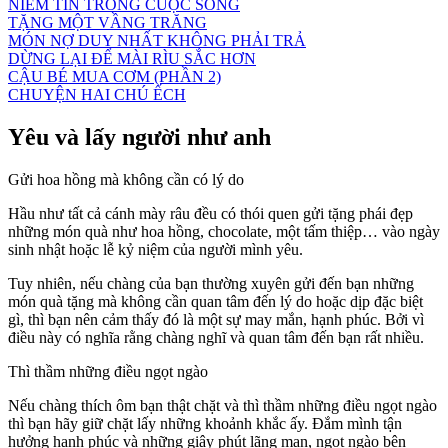
NIỀM TIN TRONG CUỘC SỐNG
TẶNG MỘT VẦNG TRĂNG
MÓN NỢ DUY NHẤT KHÔNG PHẢI TRẢ
DỪNG LẠI ĐỂ MÀI RÌU SẮC HƠN
CẬU BÉ MUA CƠM (PHẦN 2)
CHUYỆN HAI CHÚ ẾCH
Yêu và lấy người như anh
Gửi hoa hồng mà không cần có lý do
Hầu như tất cả cánh mày râu đều có thói quen gửi tặng phái đẹp
những món quà như hoa hồng, chocolate, một tấm thiệp… vào ngày
sinh nhật hoặc lễ kỷ niệm của người mình yêu.
Tuy nhiên, nếu chàng của bạn thường xuyên gửi đến bạn những
món quà tặng mà không cần quan tâm đến lý do hoặc dịp đặc biệt
gì, thì bạn nên cảm thấy đó là một sự may mắn, hạnh phúc. Bởi vì
điều này có nghĩa rằng chàng nghĩ và quan tâm đến bạn rất nhiều.
Thì thầm những điều ngọt ngào
Nếu chàng thích ôm bạn thật chặt và thì thầm những điều ngọt ngào
thì bạn hãy giữ chặt lấy những khoảnh khắc ấy. Đắm mình tận
hưởng hạnh phúc và những giây phút lãng mạn, ngọt ngào bên