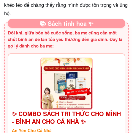
khéo léo để chàng thấy rằng mình được tôn trọng và ủng
hộ.
📚 Sách tinh hoa ✨
Đôi khi, giữa bộn bề cuộc sống, ba mẹ cũng cần một
chút bình an để lan tỏa yêu thương đến gia đình. Đây là
gợi ý dành cho ba mẹ:
✨ COMBO SÁCH TRI THỨC CHO MÌNH
- BÌNH AN CHO CẢ NHÀ ✨
An Yên Cho Cả Nhà