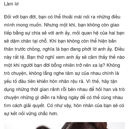
Làm lơ
Đối với bạn đời, bạn có thể thoải mái nói ra những điều
mình mong muốn. Nhưng một khi, bạn không còn giao
tiếp bằng sự chia sẻ với anh ấy, mối quan hệ của hai bạn
sẽ dậm chân tại chỗ. Khi bạn không còn thể hiện bản
thân trước chồng, nghĩa là bạn đang phớt lờ anh ấy. Điều
này rất tệ. Bạn thử nghĩ xem anh ấy sẽ cảm thấy thế nào
một khi người bạn đời bỗng nhiên trở nên xa lạ? Không
trò chuyện, không lắng nghe tâm sự của nhau chính là
yếu tố đầu tiên khiến hôn nhân rệu rã. Vì thế, hãy tận
dụng những thời gian rảnh rỗi bên nhau để hỏi han và trò
chuyện những gì diễn ra hằng ngày để có thể cùng nhau
tìm cách giải quyết. Có như vậy, hôn nhân của bạn sẽ có
sự kết nối vững chắc hơn.