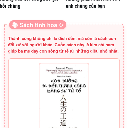
hỏi chàng
anh chàng của bạn
📚 Sách tinh hoa ✨
SÁCH HAY CHO BA MẸ
Thành công không chỉ là đích đến, mà còn là cách con
đối xử với người khác. Cuốn sách này là kim chỉ nam
giúp ba mẹ dạy con sống tử tế từ những điều nhỏ nhất.