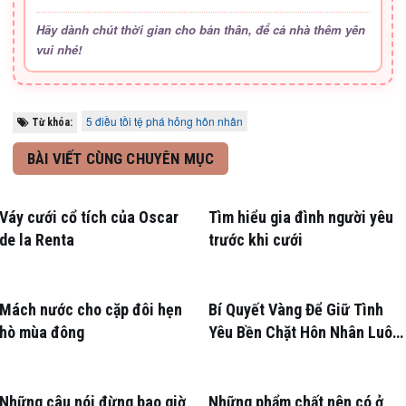
Hãy dành chút thời gian cho bản thân, để cả nhà thêm yên
vui nhé!
5 điều tồi tệ phá hỏng hôn nhân
Từ khóa:
BÀI VIẾT CÙNG CHUYÊN MỤC
Váy cưới cổ tích của Oscar
Tìm hiểu gia đình người yêu
de la Renta
trước khi cưới
Mách nước cho cặp đôi hẹn
Bí Quyết Vàng Để Giữ Tình
hò mùa đông
Yêu Bền Chặt Hôn Nhân Luôn
Nồng Nàn
Những câu nói đừng bao giờ
Những phẩm chất nên có ở