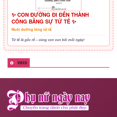
✨ CON ĐƯỜNG ĐI ĐẾN THÀNH
CÔNG BẰNG SỰ TỬ TẾ ✨
Nuôi dưỡng lòng tử tế
Tử tế là gốc rễ – cùng con vun bồi mỗi ngày!
VIDEO