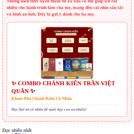
Những kiến thức uyên thâm từ xa xưa có thể giúp ích rất
nhiều cho hành trình làm cha mẹ, mang đến cái nhìn sâu sắc
và bình an hơn. Đây là gợi ý dành cho ba mẹ:
✨ COMBO CHÁNH KIẾN TRẦN VIỆT
QUÂN ✨
Khám Phá Chánh Kiến Cổ Nhân
Học hỏi từ cổ nhân để nuôi dạy con an nhiên!
Đọc nhiều nhất