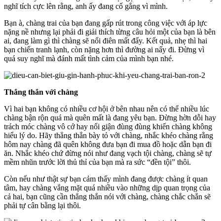
nghĩ tích cực lên rằng, anh ấy đang cố gắng vì mình.
Bạn à, chàng trai của bạn đang gấp rút trong công việc với áp lực
nặng nề nhưng lại phải đi giải thích từng câu hỏi một của bạn là bên
ai, đang làm gì thì chàng sẽ nổi điên mất đấy. Kết quả, nhẹ thì hai
bạn chiến tranh lạnh, còn nặng hơn thì đường ai nấy đi. Đừng vì
quá suy nghĩ mà đánh mất tình cảm của mình bạn nhé.
Thẳng thắn với chàng
Vì hai bạn không có nhiều cơ hội ở bên nhau nên có thể nhiều lúc
chàng bận rộn quá mà quên mất là đang yêu bạn. Đừng hờn dỗi hay
trách móc chàng vô cớ hay nổi giận đùng đùng khiến chàng không
hiểu lý do. Hãy thẳng thắn bày tỏ với chàng, nhắc khéo chàng rằng
hôm nay chàng đã quên không đưa bạn đi mua đồ hoặc dẫn bạn đi
ăn. Nhắc khéo chứ đừng nói như đang vạch tội chàng, chàng sẽ tự
mềm nhũn trước lời thủ thỉ của bạn mà ra sức “đền tội” thôi.
Còn nếu như thật sự bạn cảm thấy mình đang được chàng ít quan
tâm, hay chàng vắng mặt quá nhiều vào những dịp quan trọng của
cả hai, bạn cũng cần thẳng thắn nói với chàng, chàng chắc chắn sẽ
phải tự cân bằng lại thôi.