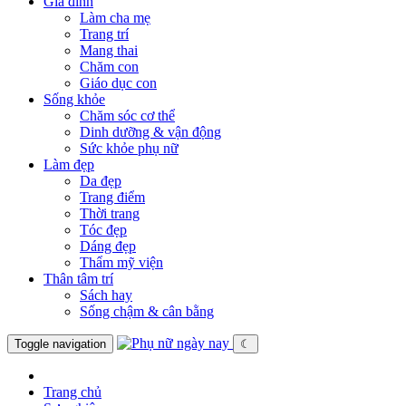
Gia đình
Làm cha mẹ
Trang trí
Mang thai
Chăm con
Giáo dục con
Sống khỏe
Chăm sóc cơ thể
Dinh dưỡng & vận động
Sức khỏe phụ nữ
Làm đẹp
Da đẹp
Trang điểm
Thời trang
Tóc đẹp
Dáng đẹp
Thẩm mỹ viện
Thân tâm trí
Sách hay
Sống chậm & cân bằng
Toggle navigation
☾
Trang chủ