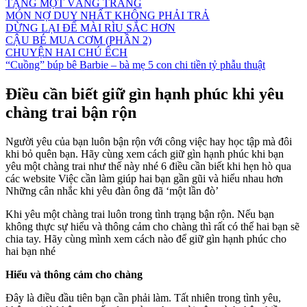
TẶNG MỘT VẦNG TRĂNG
MÓN NỢ DUY NHẤT KHÔNG PHẢI TRẢ
DỪNG LẠI ĐỂ MÀI RÌU SẮC HƠN
CẬU BÉ MUA CƠM (PHẦN 2)
CHUYỆN HAI CHÚ ẾCH
“Cuồng” búp bê Barbie – bà mẹ 5 con chi tiền tỷ phẫu thuật
Điều cần biết giữ gìn hạnh phúc khi yêu
chàng trai bận rộn
Người yêu của bạn luôn bận rộn với công việc hay học tập mà đôi
khi bỏ quên bạn. Hãy cùng xem cách giữ gìn hạnh phúc khi bạn
yêu một chàng trai như thế này nhé 6 điều cần biết khi hẹn hò qua
các website Việc cần làm giúp hai bạn gần gũi và hiểu nhau hơn
Những cân nhắc khi yêu đàn ông đã ‘một lần đò’
Khi yêu một chàng trai luôn trong tình trạng bận rộn. Nếu bạn
không thực sự hiểu và thông cảm cho chàng thì rất có thể hai bạn sẽ
chia tay. Hãy cùng mình xem cách nào để giữ gìn hạnh phúc cho
hai bạn nhé
Hiểu và thông cảm cho chàng
Đây là điều đầu tiên bạn cần phải làm. Tất nhiên trong tình yêu,