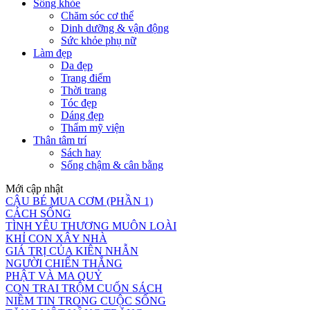
Sống khỏe
Chăm sóc cơ thể
Dinh dưỡng & vận động
Sức khỏe phụ nữ
Làm đẹp
Da đẹp
Trang điểm
Thời trang
Tóc đẹp
Dáng đẹp
Thẩm mỹ viện
Thân tâm trí
Sách hay
Sống chậm & cân bằng
Mới cập nhật
CẬU BÉ MUA CƠM (PHẦN 1)
CÁCH SỐNG
TÌNH YÊU THƯƠNG MUÔN LOÀI
KHỈ CON XÂY NHÀ
GIÁ TRỊ CỦA KIÊN NHẪN
NGƯỜI CHIẾN THẮNG
PHẬT VÀ MA QUỶ
CON TRAI TRỘM CUỐN SÁCH
NIỀM TIN TRONG CUỘC SỐNG