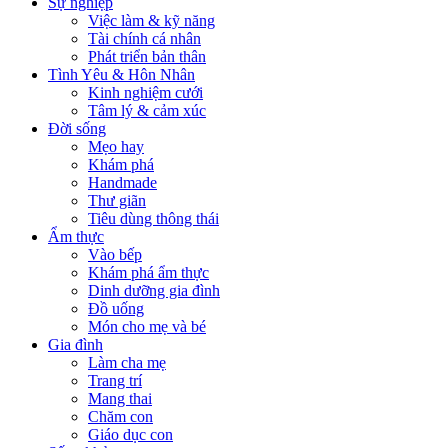
Sự nghiệp
Việc làm & kỹ năng
Tài chính cá nhân
Phát triển bản thân
Tình Yêu & Hôn Nhân
Kinh nghiệm cưới
Tâm lý & cảm xúc
Đời sống
Mẹo hay
Khám phá
Handmade
Thư giãn
Tiêu dùng thông thái
Ẩm thực
Vào bếp
Khám phá ẩm thực
Dinh dưỡng gia đình
Đồ uống
Món cho mẹ và bé
Gia đình
Làm cha mẹ
Trang trí
Mang thai
Chăm con
Giáo dục con