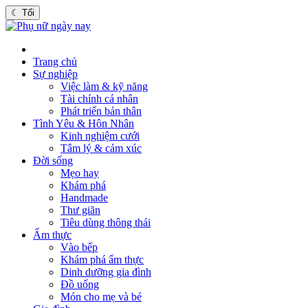
☾
Tối
Trang chủ
Sự nghiệp
Việc làm & kỹ năng
Tài chính cá nhân
Phát triển bản thân
Tình Yêu & Hôn Nhân
Kinh nghiệm cưới
Tâm lý & cảm xúc
Đời sống
Mẹo hay
Khám phá
Handmade
Thư giãn
Tiêu dùng thông thái
Ẩm thực
Vào bếp
Khám phá ẩm thực
Dinh dưỡng gia đình
Đồ uống
Món cho mẹ và bé