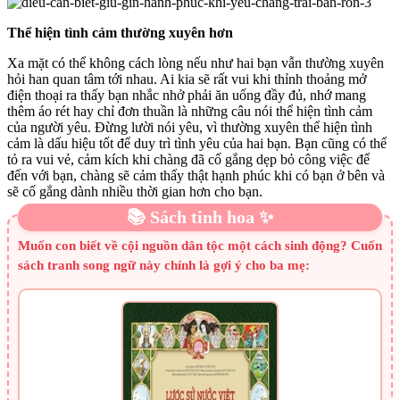
Thể hiện tình cảm thường xuyên hơn
Xa mặt có thể không cách lòng nếu như hai bạn vẫn thường xuyên
hỏi han quan tâm tới nhau. Ai kia sẽ rất vui khi thỉnh thoảng mở
điện thoại ra thấy bạn nhắc nhở phải ăn uống đầy đủ, nhớ mang
thêm áo rét hay chỉ đơn thuần là những câu nói thể hiện tình cảm
của người yêu. Đừng lười nói yêu, vì thường xuyên thể hiện tình
cảm là dấu hiệu tốt để duy trì tình yêu của hai bạn. Bạn cũng có thể
tỏ ra vui vẻ, cảm kích khi chàng đã cố gắng dẹp bỏ công việc để
đến với bạn, chàng sẽ cảm thấy thật hạnh phúc khi có bạn ở bên và
sẽ cố gắng dành nhiều thời gian hơn cho bạn.
📚 Sách tinh hoa ✨
Muốn con biết về cội nguồn dân tộc một cách sinh động? Cuốn
sách tranh song ngữ này chính là gợi ý cho ba mẹ: