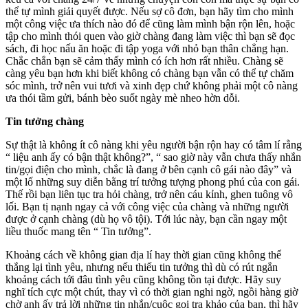
thể tự mình giải quyết được. Nếu sợ cô đơn, bạn hãy tìm cho mình
một công việc ưa thích nào đó để cũng làm mình bận rộn lên, hoặc
tập cho mình thói quen vào giờ chàng đang làm việc thì bạn sẽ đọc
sách, đi học nấu ăn hoặc đi tập yoga với nhỏ bạn thân chẳng hạn.
Chắc chắn bạn sẽ cảm thấy mình có ích hơn rất nhiều. Chàng sẽ
càng yêu bạn hơn khi biết không có chàng bạn vẫn có thể tự chăm
sóc mình, trở nên vui tươi và xinh đẹp chứ không phải một cô nàng
ưa thói tầm gửi, bánh bèo suốt ngày mè nheo hờn dỗi.
Tin tưởng chàng
Sự thật là không ít cô nàng khi yêu người bận rộn hay có tâm lí rằng
“ liệu anh ấy có bận thật không?”, “ sao giờ này vẫn chưa thấy nhắn
tin/gọi điện cho mình, chắc là đang ở bên cạnh cô gái nào đây” và
một lố những suy diễn bằng trí tưởng tượng phong phú của con gái.
Thế rồi bạn liên tục tra hỏi chàng, trở nên cáu kỉnh, ghen tuông vô
lối. Bạn tị nạnh ngay cả với công việc của chàng và những người
được ở cạnh chàng (dù họ vô tội). Tới lúc này, bạn cần ngay một
liều thuốc mang tên “ Tin tưởng”.
Khoảng cách về không gian địa lí hay thời gian cũng không thể
thắng lại tình yêu, nhưng nếu thiếu tin tưởng thì dù có rút ngắn
khoảng cách tới đâu tình yêu cũng không tồn tại được. Hãy suy
nghĩ tích cực một chút, thay vì có thời gian nghi ngờ, ngồi hàng giờ
chờ anh ấy trả lời những tin nhắn/cuộc gọi tra khảo của bạn, thì hãy