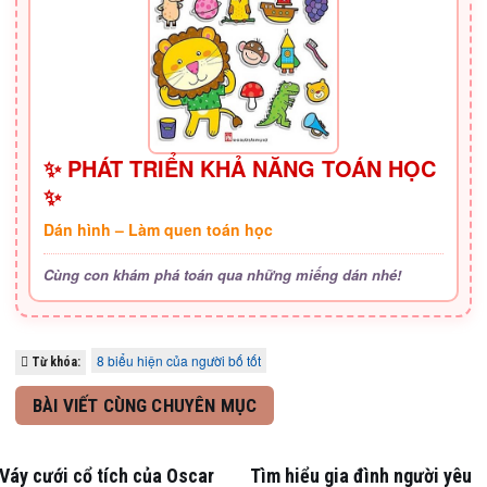
✨ PHÁT TRIỂN KHẢ NĂNG TOÁN HỌC
✨
Dán hình – Làm quen toán học
Cùng con khám phá toán qua những miếng dán nhé!
8 biểu hiện của người bố tốt
Từ khóa:
BÀI VIẾT CÙNG CHUYÊN MỤC
Váy cưới cổ tích của Oscar
Tìm hiểu gia đình người yêu