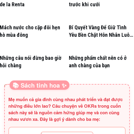
de la Renta
trước khi cưới
Mách nước cho cặp đôi hẹn
Bí Quyết Vàng Để Giữ Tình
hò mùa đông
Yêu Bền Chặt Hôn Nhân Luôn
Nồng Nàn
Những câu nói đừng bao giờ
Những phẩm chất nên có ở
hỏi chàng
anh chàng của bạn
📚 Sách tinh hoa ✨
SÁCH HAY CHO BA MẸ
Mẹ muốn cả gia đình cùng nhau phát triển và đạt được
những điều lớn lao? Câu chuyện về OKRs trong cuốn
sách này sẽ là nguồn cảm hứng giúp mẹ và con cùng
nhau vươn xa. Đây là gợi ý dành cho ba mẹ: