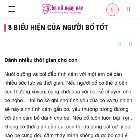
☾
Toggle
8 BIỂU HIỆN CỦA NGƯỜI BỐ TỐT
navigation
Dành nhiều thời gian cho con
Nuôi dưỡng và bồi đắp tình cảm với một em bé cần
nhiều sức lực và thời gian. Nếu người bố có thể ở bên
con thường xuyên, cùng chơi đùa với bé, kể chuyện cho
bé nghe… thì bé sẽ ghi nhớ tình yêu của bố và tự nhiên
sẽ nảy sinh tình cảm gắn bó, yêu thương tương đương
với tình cảm bố dành cho bé. Nếu bố luôn luôn bận rộn,
không có thời gian gần gũi con thì dù dùng bất cứ lý do
nào bé cũng đều cảm thấy mình không được bố chú ý,