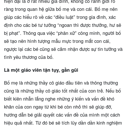
hiện đại là ở rất nhiều gia đình, không có ranh giới rõ
ràng trong quan hệ giữa bố mẹ và con cái. Bố mẹ nên
giúp các hiểu rõ về các “điều luật” trong gia đình, xác
định cho các bé tư tưởng “ngoan thì được thưởng, hư sẽ
bị phạt”. Thông qua việc “phân xử” công minh, người bố
sẽ tạo nên hình tượng mẫu mực trong mắt con cái,
ngược lại các bé cũng sẽ cảm nhận được sự tin tưởng và
tình yêu thương của bố.
Là một giáo viên tận tụy, gần gũi
Bố mẹ là những thầy cô giáo đầu tiên và thông thường
cũng là những thầy cô giáo tốt nhất của con trẻ. Nếu bố
biết kiên nhẫn lắng nghe những ý kiến và vấn đề khó
khăn của con ngay từ khi bé còn nhỏ thì sẽ giúp đỡ,
hướng dẫn bé giải quyết các vấn đề của mình một cách
hiệu quả nhất. Từ đó bé sẽ tích lũy dần dần kinh nghiệm