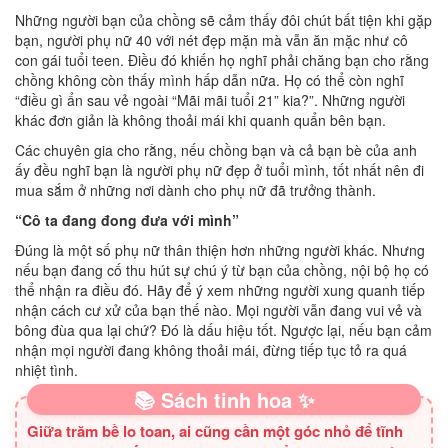
Những người bạn của chồng sẽ cảm thấy đôi chút bất tiện khi gặp
bạn, người phụ nữ 40 với nét đẹp mặn mà vẫn ăn mặc như cô
con gái tuổi teen. Điều đó khiến họ nghĩ phải chăng bạn cho rằng
chồng không còn thấy mình hấp dẫn nữa. Họ có thể còn nghĩ
“điều gì ẩn sau vẻ ngoài “Mãi mãi tuổi 21” kia?”. Những người
khác đơn giản là không thoải mái khi quanh quẩn bên bạn.
Các chuyên gia cho rằng, nếu chồng bạn và cả bạn bè của anh
ấy đều nghĩ bạn là người phụ nữ đẹp ở tuổi mình, tốt nhất nên đi
mua sắm ở những nơi dành cho phụ nữ đã trưởng thành.
“Cô ta đang đong đưa với mình”
Đúng là một số phụ nữ thân thiện hơn những người khác. Nhưng
nếu bạn đang cố thu hút sự chú ý từ bạn của chồng, nội bộ họ có
thể nhận ra điều đó. Hãy để ý xem những người xung quanh tiếp
nhận cách cư xử của bạn thế nào. Mọi người vẫn đang vui vẻ và
bông đùa qua lại chứ? Đó là dấu hiệu tốt. Ngược lại, nếu bạn cảm
nhận mọi người đang không thoải mái, đừng tiếp tục tỏ ra quá
nhiệt tình.
📚 Sách tinh hoa ✨
Giữa trăm bề lo toan, ai cũng cần một góc nhỏ để tĩnh