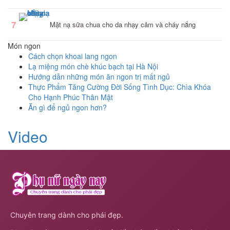
7
Mặt nạ sữa chua cho da nhạy cảm và cháy nắng
Món ngon
Cách chọn khoai lang ngon
Lạ miệng món chè khúc bạch tại Hà Nội
Hướng dẫn những món ăn ngon trị mất ngủ
Thực Phẩm Tăng Cường Đời Sống Tình Dục: Chìa Khóa
Cho Hạnh Phúc Thân Mật
Ăn gì để ngủ ngon hơn?
Video
Chuyên trang dành cho phái đẹp.