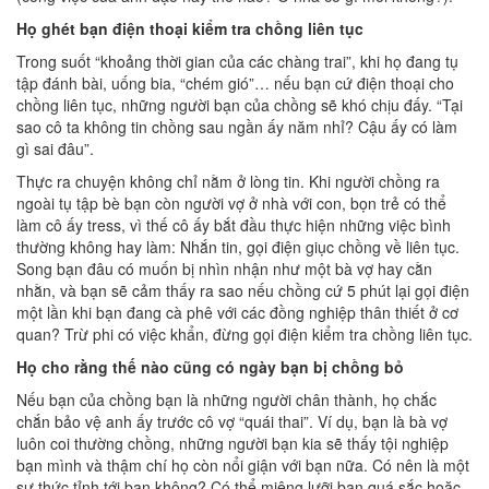
Họ ghét bạn điện thoại kiểm tra chồng liên tục
Trong suốt “khoảng thời gian của các chàng trai”, khi họ đang tụ
tập đánh bài, uống bia, “chém gió”… nếu bạn cứ điện thoại cho
chồng liên tục, những người bạn của chồng sẽ khó chịu đấy. “Tại
sao cô ta không tin chồng sau ngần ấy năm nhỉ? Cậu ấy có làm
gì sai đâu”.
Thực ra chuyện không chỉ nằm ở lòng tin. Khi người chồng ra
ngoài tụ tập bè bạn còn người vợ ở nhà với con, bọn trẻ có thể
làm cô ấy tress, vì thế cô ấy bắt đầu thực hiện những việc bình
thường không hay làm: Nhắn tin, gọi điện giục chồng về liên tục.
Song bạn đâu có muốn bị nhìn nhận như một bà vợ hay cằn
nhằn, và bạn sẽ cảm thấy ra sao nếu chồng cứ 5 phút lại gọi điện
một lần khi bạn đang cà phê với các đồng nghiệp thân thiết ở cơ
quan? Trừ phi có việc khẩn, đừng gọi điện kiểm tra chồng liên tục.
Họ cho rằng thế nào cũng có ngày bạn bị chồng bỏ
Nếu bạn của chồng bạn là những người chân thành, họ chắc
chắn bảo vệ anh ấy trước cô vợ “quái thai”. Ví dụ, bạn là bà vợ
luôn coi thường chồng, những người bạn kia sẽ thấy tội nghiệp
bạn mình và thậm chí họ còn nổi giận với bạn nữa. Có nên là một
sự thức tỉnh tới bạn không? Có thể miệng lưỡi bạn quá sắc hoặc