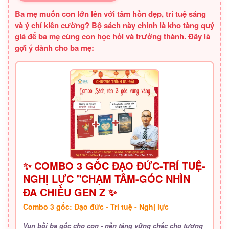
Ba mẹ muốn con lớn lên với tâm hồn đẹp, trí tuệ sáng
và ý chí kiên cường? Bộ sách này chính là kho tàng quý
giá để ba mẹ cùng con học hỏi và trưởng thành. Đây là
gợi ý dành cho ba mẹ:
✨ COMBO 3 GỐC ĐẠO ĐỨC-TRÍ TUỆ-
NGHỊ LỰC "CHẠM TÂM-GÓC NHÌN
ĐA CHIỀU GEN Z ✨
Combo 3 gốc: Đạo đức - Trí tuệ - Nghị lực
Vun bồi ba gốc cho con - nền tảng vững chắc cho tương