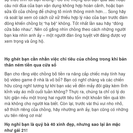
câu nói đùa của bạn vận dụng không hợp hoàn cảnh, hoặc bạn
sửa lỗi của chồng để chứng tỏ mình thông minh hơn… Song hãy
rà soát lại xem có cách cử xử thiếu hợp lý nào của bạn trước đám
đông khiến chồng bị “hạ bệ” không. Tốt nhất lần sau hãy “đóng
cửa bảo nhau”. Nên cố gắng nhìn chồng theo cách những người
bạn kia nhìn anh ấy – một người đàn ông tuyệt vời đáng được vợ
xem trọng và ủng hộ.
Họ ghét bạn cằn nhằn việc chi tiêu của chồng trong khi bản
thân ném tiền qua cửa sổ
Bạn cho rằng việc chồng bỏ tiền ra nâng cấp chiếc máy tính hay
bộ video game ở nhà là vô bổ? Bạn có nghĩ chàng và các chiến
hữu cũng nghĩ tương tự khi bạn vác về đến mấy đôi giày kèm lỉnh
kỉnh váy áo mỗi cuối tuần không? Thực ra, chúng ta chỉ có lý do
tức giận nếu một trong hai người tiêu tốn một khoản tiền quá lớn
mà không cho người kia biết. Còn lại, trước vài thú vui nho nhỏ,
sở thích riêng của chồng, hãy nhường anh ấy, bạn cũng có những
ưu tiên riêng cơ mà!
Họ nghĩ bạn là quý bà 40 xinh đẹp, nhưng sao lại ăn mặc
như gái 21!