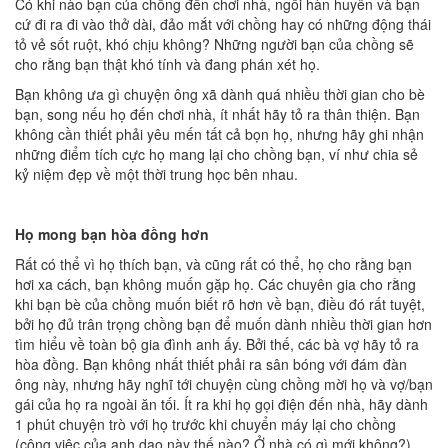
Có khi nào bạn của chồng đến chơi nhà, ngồi hàn huyên và bạn
cứ đi ra đi vào thở dài, đảo mắt với chồng hay có những động thái
tỏ vẻ sốt ruột, khó chịu không? Những người bạn của chồng sẽ
cho rằng bạn thật khó tính và đang phán xét họ.
Bạn không ưa gì chuyện ông xã dành quá nhiều thời gian cho bè
bạn, song nếu họ đến chơi nhà, ít nhất hãy tỏ ra thân thiện. Bạn
không cần thiết phải yêu mến tất cả bọn họ, nhưng hãy ghi nhận
những điểm tích cực họ mang lại cho chồng bạn, ví như chia sẻ
kỷ niệm đẹp về một thời trung học bên nhau.
Họ mong bạn hòa đồng hơn
Rất có thể vì họ thích bạn, và cũng rất có thể, họ cho rằng bạn
hơi xa cách, bạn không muốn gặp họ. Các chuyên gia cho rằng
khi bạn bè của chồng muốn biết rõ hơn về bạn, điều đó rất tuyệt,
bởi họ đủ trân trọng chồng bạn để muốn dành nhiều thời gian hơn
tìm hiểu về toàn bộ gia đình anh ấy. Bởi thế, các bà vợ hãy tỏ ra
hòa đồng. Bạn không nhất thiết phải ra sân bóng với đám đàn
ông này, nhưng hãy nghĩ tới chuyện cùng chồng mời họ và vợ/bạn
gái của họ ra ngoài ăn tối. Ít ra khi họ gọi điện đến nhà, hãy dành
1 phút chuyện trò với họ trước khi chuyển máy lại cho chồng
(công việc của anh dạo này thế nào? Ở nhà có gì mới không?).