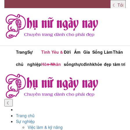
☾
Tối
Trang
Sự
Tình Yêu &
Đời
Ẩm
Gia
Sống
Làm
Thân
chủ
nghiệp
Hôn Nhân
sống
thực
đình
khỏe
đẹp
tâm trí
Toggle
navigati
☾
Trang chủ
Sự nghiệp
Việc làm & kỹ năng