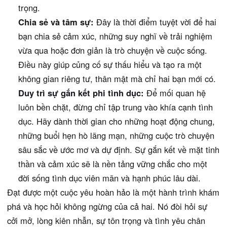
trọng.
Chia sẻ và tâm sự:
Đây là thời điểm tuyệt vời để hai
bạn chia sẻ cảm xúc, những suy nghĩ về trải nghiệm
vừa qua hoặc đơn giản là trò chuyện về cuộc sống.
Điều này giúp củng cố sự thấu hiểu và tạo ra một
không gian riêng tư, thân mật mà chỉ hai bạn mới có.
Duy trì sự gắn kết phi tình dục:
Để mối quan hệ
luôn bền chặt, đừng chỉ tập trung vào khía cạnh tình
dục. Hãy dành thời gian cho những hoạt động chung,
những buổi hẹn hò lãng mạn, những cuộc trò chuyện
sâu sắc về ước mơ và dự định. Sự gắn kết về mặt tinh
thần và cảm xúc sẽ là nền tảng vững chắc cho một
đời sống tình dục viên mãn và hạnh phúc lâu dài.
Đạt được một cuộc yêu hoàn hảo là một hành trình khám
phá và học hỏi không ngừng của cả hai. Nó đòi hỏi sự
cởi mở, lòng kiên nhẫn, sự tôn trọng và tình yêu chân