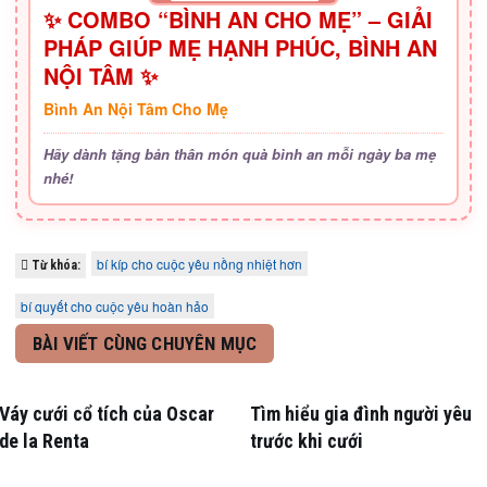
✨ COMBO “BÌNH AN CHO MẸ” – GIẢI
PHÁP GIÚP MẸ HẠNH PHÚC, BÌNH AN
NỘI TÂM ✨
Bình An Nội Tâm Cho Mẹ
Hãy dành tặng bản thân món quà bình an mỗi ngày ba mẹ
nhé!
bí kíp cho cuộc yêu nồng nhiệt hơn
Từ khóa:
bí quyết cho cuộc yêu hoàn hảo
BÀI VIẾT CÙNG CHUYÊN MỤC
Váy cưới cổ tích của Oscar
Tìm hiểu gia đình người yêu
de la Renta
trước khi cưới