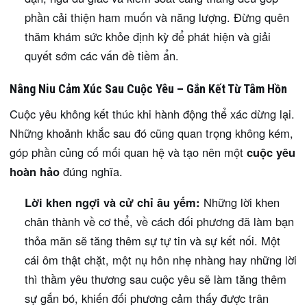
phần cải thiện ham muốn và năng lượng. Đừng quên
thăm khám sức khỏe định kỳ để phát hiện và giải
quyết sớm các vấn đề tiềm ẩn.
Nâng Niu Cảm Xúc Sau Cuộc Yêu – Gắn Kết Từ Tâm Hồn
Cuộc yêu không kết thúc khi hành động thể xác dừng lại.
Những khoảnh khắc sau đó cũng quan trọng không kém,
góp phần củng cố mối quan hệ và tạo nên một
cuộc yêu
hoàn hảo
đúng nghĩa.
Lời khen ngợi và cử chỉ âu yếm:
Những lời khen
chân thành về cơ thể, về cách đối phương đã làm bạn
thỏa mãn sẽ tăng thêm sự tự tin và sự kết nối. Một
cái ôm thật chặt, một nụ hôn nhẹ nhàng hay những lời
thì thầm yêu thương sau cuộc yêu sẽ làm tăng thêm
sự gắn bó, khiến đối phương cảm thấy được trân