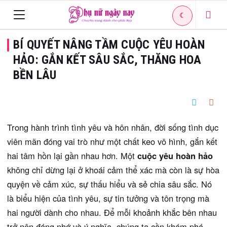
☾
Toggle
BÍ QUYẾT NÂNG TẦM CUỘC YÊU HOÀN
navigation
HẢO: GẮN KẾT SÂU SẮC, THĂNG HOA
BỀN LÂU
Trong hành trình tình yêu và hôn nhân, đời sống tình dục
viên mãn đóng vai trò như một chất keo vô hình, gắn kết
hai tâm hồn lại gần nhau hơn. Một
cuộc yêu hoàn hảo
không chỉ dừng lại ở khoái cảm thể xác mà còn là sự hòa
quyện về cảm xúc, sự thấu hiểu và sẻ chia sâu sắc. Nó
là biểu hiện của tình yêu, sự tin tưởng và tôn trọng mà
hai người dành cho nhau. Để mỗi khoảnh khắc bên nhau
trở nên đáng nhớ và ý nghĩa, chúng ta cần khám phá