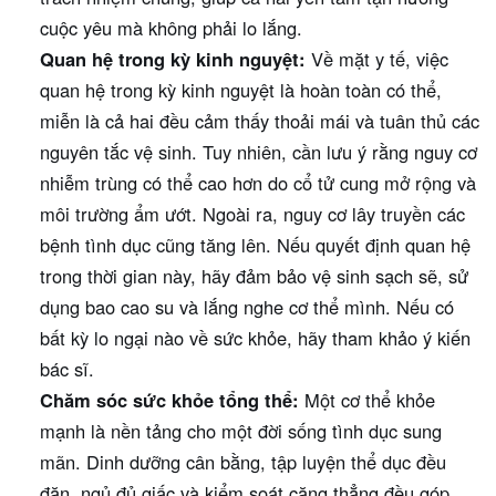
cuộc yêu mà không phải lo lắng.
Quan hệ trong kỳ kinh nguyệt:
Về mặt y tế, việc
quan hệ trong kỳ kinh nguyệt là hoàn toàn có thể,
miễn là cả hai đều cảm thấy thoải mái và tuân thủ các
nguyên tắc vệ sinh. Tuy nhiên, cần lưu ý rằng nguy cơ
nhiễm trùng có thể cao hơn do cổ tử cung mở rộng và
môi trường ẩm ướt. Ngoài ra, nguy cơ lây truyền các
bệnh tình dục cũng tăng lên. Nếu quyết định quan hệ
trong thời gian này, hãy đảm bảo vệ sinh sạch sẽ, sử
dụng bao cao su và lắng nghe cơ thể mình. Nếu có
bất kỳ lo ngại nào về sức khỏe, hãy tham khảo ý kiến
bác sĩ.
Chăm sóc sức khỏe tổng thể:
Một cơ thể khỏe
mạnh là nền tảng cho một đời sống tình dục sung
mãn. Dinh dưỡng cân bằng, tập luyện thể dục đều
đặn, ngủ đủ giấc và kiểm soát căng thẳng đều góp