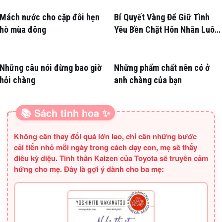
Mách nước cho cặp đôi hẹn
Bí Quyết Vàng Để Giữ Tình
hò mùa đông
Yêu Bền Chặt Hôn Nhân Luôn
Nồng Nàn
Những câu nói đừng bao giờ
Những phẩm chất nên có ở
hỏi chàng
anh chàng của bạn
📚 Sách tinh hoa ✨
SÁCH HAY CHO BA MẸ
Không cần thay đổi quá lớn lao, chỉ cần những bước
cải tiến nhỏ mỗi ngày trong cách dạy con, mẹ sẽ thấy
điều kỳ diệu. Tinh thần Kaizen của Toyota sẽ truyền cảm
hứng cho mẹ. Đây là gợi ý dành cho ba mẹ: