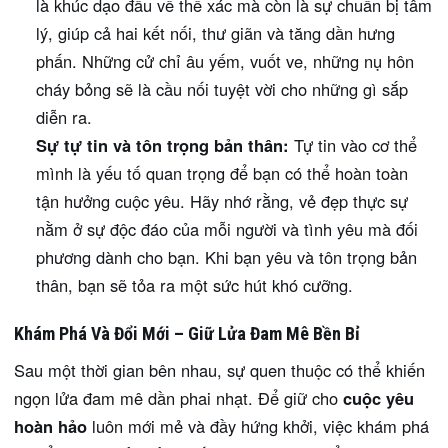
là khúc dạo đầu về thể xác mà còn là sự chuẩn bị tâm
lý, giúp cả hai kết nối, thư giãn và tăng dần hưng
phấn. Những cử chỉ âu yếm, vuốt ve, những nụ hôn
cháy bỏng sẽ là cầu nối tuyệt vời cho những gì sắp
diễn ra.
Sự tự tin và tôn trọng bản thân:
Tự tin vào cơ thể
mình là yếu tố quan trọng để bạn có thể hoàn toàn
tận hưởng cuộc yêu. Hãy nhớ rằng, vẻ đẹp thực sự
nằm ở sự độc đáo của mỗi người và tình yêu mà đối
phương dành cho bạn. Khi bạn yêu và tôn trọng bản
thân, bạn sẽ tỏa ra một sức hút khó cưỡng.
Khám Phá Và Đổi Mới – Giữ Lửa Đam Mê Bền Bỉ
Sau một thời gian bên nhau, sự quen thuộc có thể khiến
ngọn lửa đam mê dần phai nhạt. Để giữ cho
cuộc yêu
hoàn hảo
luôn mới mẻ và đầy hứng khởi, việc khám phá