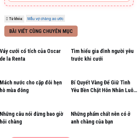
Mẫu vợ chàng ao ước
Từ khóa:
BÀI VIẾT CÙNG CHUYÊN MỤC
Váy cưới cổ tích của Oscar
Tìm hiểu gia đình người yêu
de la Renta
trước khi cưới
Mách nước cho cặp đôi hẹn
Bí Quyết Vàng Để Giữ Tình
hò mùa đông
Yêu Bền Chặt Hôn Nhân Luôn
Nồng Nàn
Những câu nói đừng bao giờ
Những phẩm chất nên có ở
hỏi chàng
anh chàng của bạn