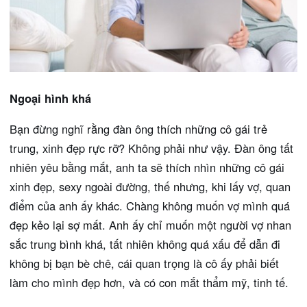
Ngoại hình khá
Bạn đừng nghĩ rằng đàn ông thích những cô gái trẻ
trung, xinh đẹp rực rỡ? Không phải như vậy. Đàn ông tất
nhiên yêu bằng mắt, anh ta sẽ thích nhìn những cô gái
xinh đẹp, sexy ngoài đường, thế nhưng, khi lấy vợ, quan
điểm của anh ấy khác. Chàng không muốn vợ mình quá
đẹp kẻo lại sợ mất. Anh ấy chỉ muốn một người vợ nhan
sắc trung bình khá, tất nhiên không quá xấu để dẫn đi
không bị bạn bè chê, cái quan trọng là cô ấy phải biết
làm cho mình đẹp hơn, và có con mắt thẩm mỹ, tinh tế.