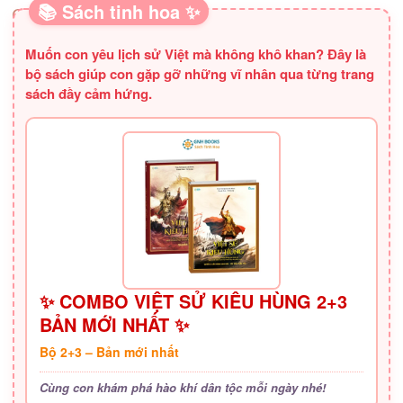
📚 Sách tinh hoa ✨
SÁCH HAY CHO BA MẸ
Muốn con yêu lịch sử Việt mà không khô khan? Đây là
bộ sách giúp con gặp gỡ những vĩ nhân qua từng trang
sách đầy cảm hứng.
✨ COMBO VIỆT SỬ KIÊU HÙNG 2+3
BẢN MỚI NHẤT ✨
Bộ 2+3 – Bản mới nhất
Cùng con khám phá hào khí dân tộc mỗi ngày nhé!