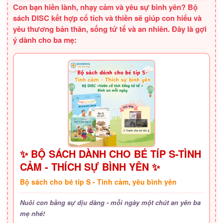
Con bạn hiền lành, nhạy cảm và yêu sự bình yên? Bộ
sách DISC kết hợp cổ tích và thiền sẽ giúp con hiểu và
yêu thương bản thân, sống tử tế và an nhiên. Đây là gợi
ý dành cho ba mẹ:
✨ BỘ SÁCH DÀNH CHO BÉ TÍP S-TÌNH
CẢM - THÍCH SỰ BÌNH YÊN ✨
Bộ sách cho bé típ S - Tình cảm, yêu bình yên
Nuôi con bằng sự dịu dàng - mỗi ngày một chút an yên ba
mẹ nhé!