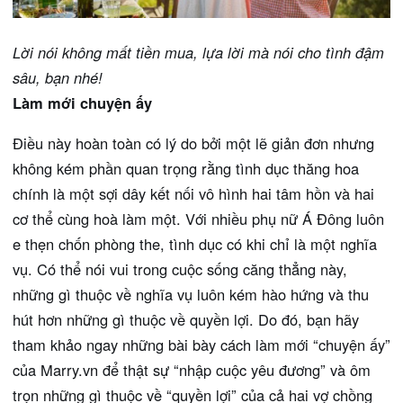
Lời nói không mất tiền mua, lựa lời mà nói cho tình đậm
sâu, bạn nhé!
Làm mới chuyện ấy
Điều này hoàn toàn có lý do bởi một lẽ giản đơn nhưng
không kém phần quan trọng rằng tình dục thăng hoa
chính là một sợi dây kết nối vô hình hai tâm hồn và hai
cơ thể cùng hoà làm một. Với nhiều phụ nữ Á Đông luôn
e thẹn chốn phòng the, tình dục có khi chỉ là một nghĩa
vụ. Có thể nói vui trong cuộc sống căng thẳng này,
những gì thuộc về nghĩa vụ luôn kém hào hứng và thu
hút hơn những gì thuộc về quyền lợi. Do đó, bạn hãy
tham khảo ngay những bài bày cách làm mới “chuyện ấy”
của Marry.vn để thật sự “nhập cuộc yêu đương” và ôm
trọn những gì thuộc về “quyền lợi” của cả hai vợ chồng