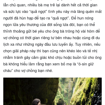
lẫn chủ quan, nhiều bà mẹ trẻ lại dành hết cả thời gian
và sức lực vào “quả ngọt” tình yêu này mà lãng quên mất
người đã hùn hạp để tạo ra “quả ngọt”. Để hun nóng
ngọn lửa yêu thương của đời sống lứa đôi, bạn có thể
thỉnh thoảng gửi bé yêu cho ông bà trông hộ vài hôm để
vợ chồng có thời gian riêng tư bên nhau hoặc cùng đi du
lịch xa như những ngày đầu lưu luyến ấy. Tuy nhiên, nếu
chọn giải pháp này thì bạn cũng nên khéo léo và tế nhị
nhằm tránh gây cảm giác khó chịu hoặc buồn tủi cho ông
bà không hiểu lầm rằng bạn xem bố mẹ là “ô-sin giữ
cháu” cho vợ chồng bạn nhé.