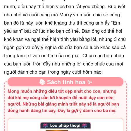
mình, điều này thể hiện việc bạn rất yêu chồng. Bí quyết
nho nhỏ và cuối cùng mà Marry.vn muốn chia sẻ cùng
bạn đó là hãy luôn khẽ khàng thủ thỉ cùng anh ấy “Em
yêu anh” bất cứ lúc nào bạn có thể. Đàn ông có thể hơi
khô khan và ngại thể hiện tình yêu bằng lời, nhưng 3 chữ
ngắn gọn và đầy ý nghĩa đó của bạn sẽ luôn khắc sâu cả
trong tâm trí và con tim của ông xã. Chúc cho hôn nhân
của bạn luôn tròn đầy như những lời chúc phúc của mọi
người dành cho bạn trong ngày cưới hôm nào.
📚 Sách tinh hoa ✨
Mong muốn những điều tốt đẹp nhất cho con, nhưng
đôi khi mẹ cũng cần lời khuyên để nuôi dạy con nên
người. Những bài giảng minh triết này sẽ là người bạn
đồng hành đáng tin cậy. Đây là gợi ý dành cho ba mẹ: