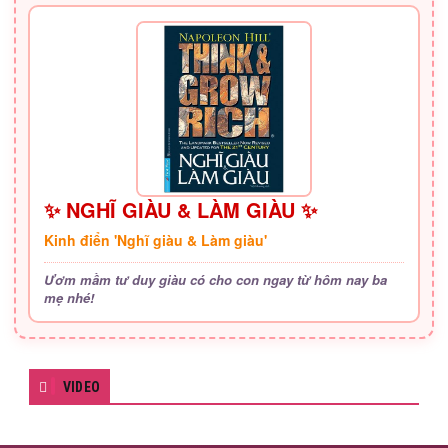
✨ NGHĨ GIÀU & LÀM GIÀU ✨
Kinh điển 'Nghĩ giàu & Làm giàu'
Ươm mầm tư duy giàu có cho con ngay từ hôm nay ba
mẹ nhé!
VIDEO