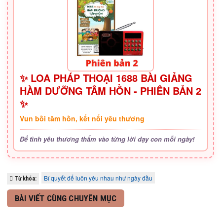
✨ LOA PHÁP THOẠI 1688 BÀI GIẢNG
HÀM DƯỠNG TÂM HỒN - PHIÊN BẢN 2
✨
Vun bồi tâm hồn, kết nối yêu thương
Để tình yêu thương thấm vào từng lời dạy con mỗi ngày!
Bí quyết để luôn yêu nhau như ngày đầu
Từ khóa:
BÀI VIẾT CÙNG CHUYÊN MỤC