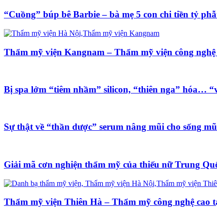
“Cuồng” búp bê Barbie – bà mẹ 5 con chi tiền tỷ phẫ
Thẩm mỹ viện Kangnam – Thẩm mỹ viện công nghệ
Bị spa lởm “tiêm nhầm” silicon, “thiên nga” hóa… “v
Sự thật về “thần dược” serum nâng mũi cho sống mũ
Giải mã cơn nghiện thẩm mỹ của thiếu nữ Trung Qu
Thẩm mỹ viện Thiên Hà – Thẩm mỹ công nghệ cao t