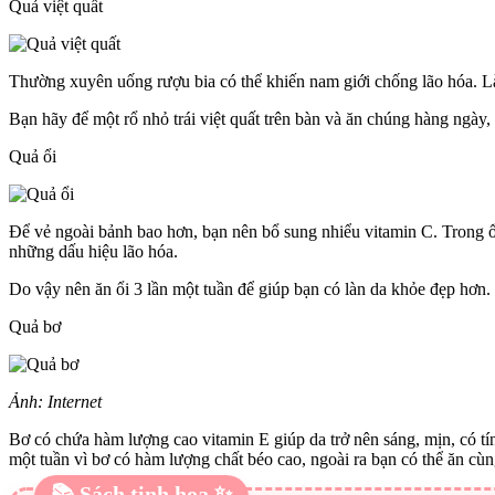
Quả việt quất
Thường xuyên uống rượu bia có thể khiến nam giới chống lão hóa. Là
Bạn hãy để một rổ nhỏ trái việt quất trên bàn và ăn chúng hàng ngày
Quả ổi
Để vẻ ngoài bảnh bao hơn, bạn nên bổ sung nhiểu vitamin C. Trong ổ
những dấu hiệu lão hóa.
Do vậy nên ăn ổi 3 lần một tuần để giúp bạn có làn da khỏe đẹp hơn.
Quả bơ
Ảnh: Internet
Bơ có chứa hàm lượng cao vitamin E giúp da trở nên sáng, mịn, có tín
một tuần vì bơ có hàm lượng chất béo cao, ngoài ra bạn có thể ăn cùn
📚 Sách tinh hoa ✨