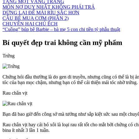
TẶNG MỘT VẦNG TRĂNG
MÓN NỢ DUY NHẤT KHÔNG PHẢI TRẢ
DỪNG LẠI ĐỂ MÀI RÌU SẮC HƠN
CẬU BÉ MUA CƠM (PHẦN 2)
CHUYỆN HAI CHÚ ẾCH
“Cuồng” búp bê Barbie – bà mẹ 5 con chi tiền tỷ phẫu thuật
Bí quyết đẹp trai không cần mỹ phẩm
Trứng
Chứng hói đầu thường là do gen di truyền, nhưng cũng có thể là bị
tóc của bạn mọc chậm, nhưng bạn có thể cải thiện mái tóc nhờ trứng. 
Rau chân vịt
Bạn đã bao giờ đến công sở mà tưởng như sắp kiệt sức sau một chuyến 
Rau chân vịt hay cải bó xôi là loại rau rất tốt cho mắt bởi chứng có c
bina ít nhất 3 lần 1 tuần.