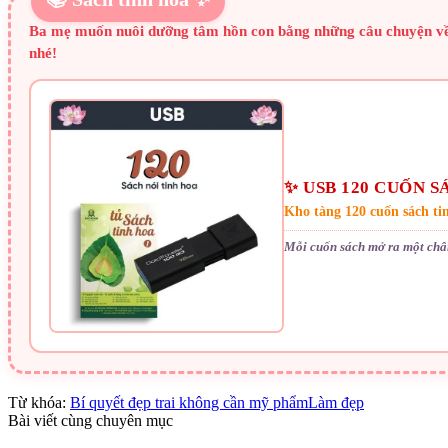
Ba mẹ muốn nuôi dưỡng tâm hồn con bằng những câu chuyện về d
nhé!
✨ USB 120 CUỐN S
Kho tàng 120 cuốn sách ti
Mỗi cuốn sách mở ra một chân
Từ khóa:
Bí quyết đẹp trai không cần mỹ phẩm
Làm đẹp
Bài viết cùng chuyên mục