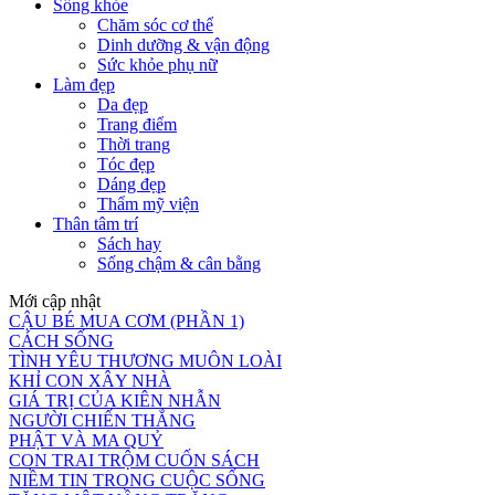
Sống khỏe
Chăm sóc cơ thể
Dinh dưỡng & vận động
Sức khỏe phụ nữ
Làm đẹp
Da đẹp
Trang điểm
Thời trang
Tóc đẹp
Dáng đẹp
Thẩm mỹ viện
Thân tâm trí
Sách hay
Sống chậm & cân bằng
Mới cập nhật
CẬU BÉ MUA CƠM (PHẦN 1)
CÁCH SỐNG
TÌNH YÊU THƯƠNG MUÔN LOÀI
KHỈ CON XÂY NHÀ
GIÁ TRỊ CỦA KIÊN NHẪN
NGƯỜI CHIẾN THẮNG
PHẬT VÀ MA QUỶ
CON TRAI TRỘM CUỐN SÁCH
NIỀM TIN TRONG CUỘC SỐNG