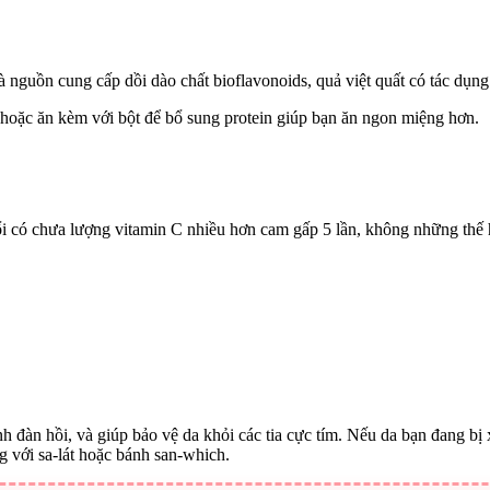
 nguồn cung cấp dồi dào chất bioflavonoids, quả việt quất có tác dụn
, hoặc ăn kèm với bột để bổ sung protein giúp bạn ăn ngon miệng hơn.
i có chưa lượng vitamin C nhiều hơn cam gấp 5 lần, không những thế 
h đàn hồi, và giúp bảo vệ da khỏi các tia cực tím. Nếu da bạn đang bị 
g với sa-lát hoặc bánh san-which.