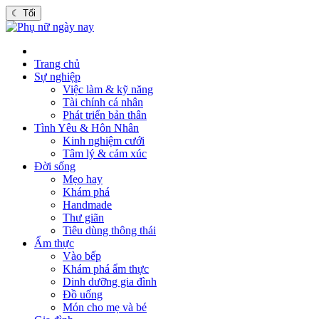
☾
Tối
Trang chủ
Sự nghiệp
Việc làm & kỹ năng
Tài chính cá nhân
Phát triển bản thân
Tình Yêu & Hôn Nhân
Kinh nghiệm cưới
Tâm lý & cảm xúc
Đời sống
Mẹo hay
Khám phá
Handmade
Thư giãn
Tiêu dùng thông thái
Ẩm thực
Vào bếp
Khám phá ẩm thực
Dinh dưỡng gia đình
Đồ uống
Món cho mẹ và bé