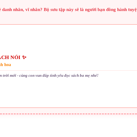
anh nhân, vĩ nhân? Bộ sưu tập này sẽ là người bạn đồng hành tuyệt
ÁCH NÓI ✨
nh hoa
 trời mới - cùng con vun đắp tình yêu đọc sách ba mẹ nhé!