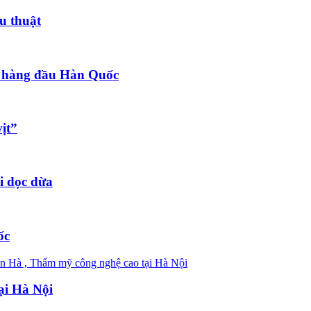
u thuật
 hàng đầu Hàn Quốc
ịt”
i dọc dừa
ốc
ại Hà Nội