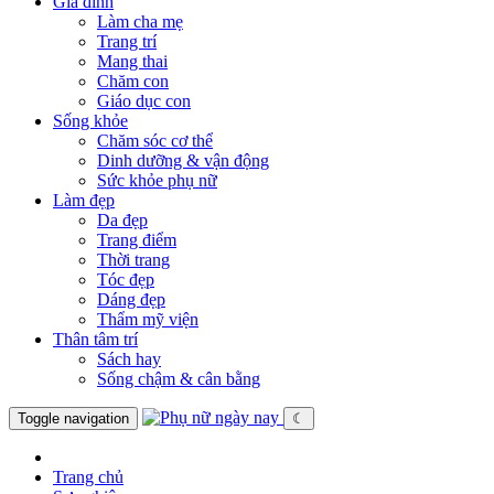
Gia đình
Làm cha mẹ
Trang trí
Mang thai
Chăm con
Giáo dục con
Sống khỏe
Chăm sóc cơ thể
Dinh dưỡng & vận động
Sức khỏe phụ nữ
Làm đẹp
Da đẹp
Trang điểm
Thời trang
Tóc đẹp
Dáng đẹp
Thẩm mỹ viện
Thân tâm trí
Sách hay
Sống chậm & cân bằng
Toggle navigation
☾
Trang chủ