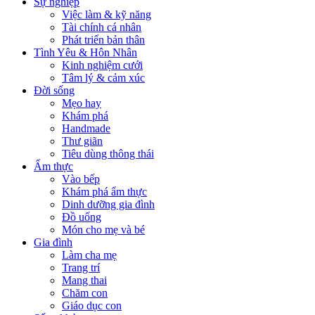
Sự nghiệp
Việc làm & kỹ năng
Tài chính cá nhân
Phát triển bản thân
Tình Yêu & Hôn Nhân
Kinh nghiệm cưới
Tâm lý & cảm xúc
Đời sống
Mẹo hay
Khám phá
Handmade
Thư giãn
Tiêu dùng thông thái
Ẩm thực
Vào bếp
Khám phá ẩm thực
Dinh dưỡng gia đình
Đồ uống
Món cho mẹ và bé
Gia đình
Làm cha mẹ
Trang trí
Mang thai
Chăm con
Giáo dục con