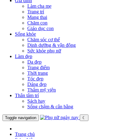
Gia đình
Làm cha mẹ
Trang trí
Mang thai
Chăm con
Giáo dục con
Sống khỏe
Chăm sóc cơ thể
Dinh dưỡng & vận động
Sức khỏe phụ nữ
Làm đẹp
Da đẹp
Trang điểm
Thời trang
Tóc đẹp
Dáng đẹp
Thẩm mỹ viện
Thân tâm trí
Sách hay
Sống chậm & cân bằng
Toggle navigation
☾
Trang chủ