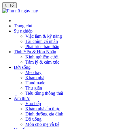
☾
Tối
Trang chủ
Sự nghiệp
Việc làm & kỹ năng
Tài chính cá nhân
Phát triển bản thân
Tình Yêu & Hôn Nhân
Kinh nghiệm cưới
Tâm lý & cảm xúc
Đời sống
Mẹo hay
Khám phá
Handmade
Thư giãn
Tiêu dùng thông thái
Ẩm thực
Vào bếp
Khám phá ẩm thực
Dinh dưỡng gia đình
Đồ uống
Món cho mẹ và bé