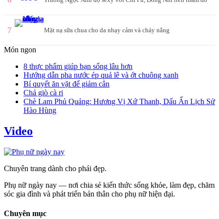
7
Mặt nạ sữa chua cho da nhạy cảm và cháy nắng
Món ngon
8 thực phẩm giúp bạn sống lâu hơn
Hướng dẫn pha nước ép quả lê và ớt chuông xanh
Bí quyết ăn vặt để giảm cân
Chả giò cà ri
Chè Lam Phủ Quảng: Hương Vị Xứ Thanh, Dấu Ấn Lịch Sử
Hào Hùng
Video
Chuyên trang dành cho phái đẹp.
Phụ nữ ngày nay — nơi chia sẻ kiến thức sống khỏe, làm đẹp, chăm
sóc gia đình và phát triển bản thân cho phụ nữ hiện đại.
Chuyên mục