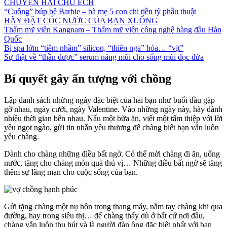
CHUYỆN HAI CHÚ ẾCH
“Cuồng” búp bê Barbie – bà mẹ 5 con chi tiền tỷ phẫu thuật
HÃY ĐẶT CỐC NƯỚC CỦA BẠN XUỐNG
Thẩm mỹ viện Kangnam – Thẩm mỹ viện công nghệ hàng đầu Hàn
Quốc
Bị spa lởm “tiêm nhầm” silicon, “thiên nga” hóa… “vịt”
Sự thật về “thần dược” serum nâng mũi cho sống mũi dọc dừa
Bí quyết gây ấn tượng với chồng
Lập danh sách những ngày đặc biệt của hai bạn như buổi đầu gặp
gỡ nhau, ngày cưới, ngày Valentine. Vào những ngày này, hãy dành
nhiều thời gian bên nhau. Nấu một bữa ăn, viết một tấm thiệp với lời
yêu ngọt ngào, gửi tin nhắn yêu thương để chàng biết bạn vẫn luôn
yêu chàng.
Dành cho chàng những điều bất ngờ. Có thể mời chàng đi ăn, uống
nước, tặng cho chàng món quà thú vị… Những điều bất ngờ sẽ tăng
thêm sự lãng mạn cho cuộc sống của bạn.
Gửi tặng chàng một nụ hôn trong thang máy, nắm tay chàng khi qua
đường, hay trong siêu thị… để chàng thấy dù ở bất cứ nơi đâu,
chàng vẫn luôn thu hút và là người đàn ông đặc biệt nhất với bạn