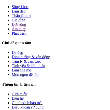
Sống khỏe
Làm đẹp
Thân tâm trí
Gia đình
Đời sống
Ẩm thực
Phát triển
Chủ đề quan tâm
Da đẹp
Dinh dưỡng & vận động
Tâm lý & cảm xúc
Tình yêu & hôn nhân
Làm cha mẹ
Món ngon dễ làm
Thông tin & tiện ích
Giới thiệu
Liên hệ
Chính sách bảo mật
Điều khoản sử dụng