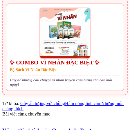
✨ COMBO VĨ NHÂN ĐẶC BIỆT ✨
Bộ Sách Vĩ Nhân Đặc Biệt
Hãy để những câu chuyện vĩ nhân truyền cảm hứng cho con mỗi
ngày!
Từ khóa:
Gây ấn tượng với chồng
Hâm nóng tình cảm
Những món
chàng thích
Bài viết cùng chuyên mục