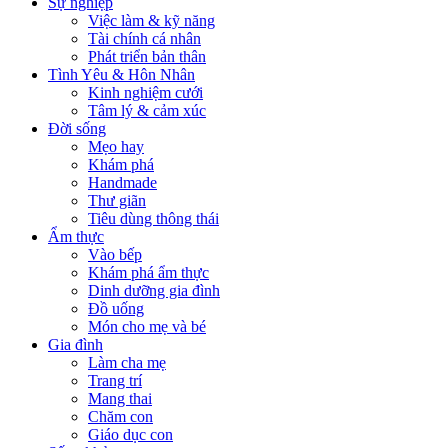
Sự nghiệp
Việc làm & kỹ năng
Tài chính cá nhân
Phát triển bản thân
Tình Yêu & Hôn Nhân
Kinh nghiệm cưới
Tâm lý & cảm xúc
Đời sống
Mẹo hay
Khám phá
Handmade
Thư giãn
Tiêu dùng thông thái
Ẩm thực
Vào bếp
Khám phá ẩm thực
Dinh dưỡng gia đình
Đồ uống
Món cho mẹ và bé
Gia đình
Làm cha mẹ
Trang trí
Mang thai
Chăm con
Giáo dục con