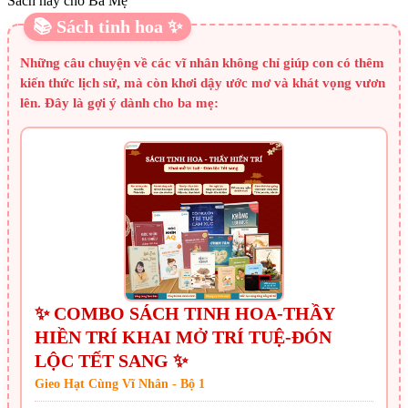
Sách hay cho Ba Mẹ
📚 Sách tinh hoa ✨
Những câu chuyện về các vĩ nhân không chỉ giúp con có thêm
kiến thức lịch sử, mà còn khơi dậy ước mơ và khát vọng vươn
lên. Đây là gợi ý dành cho ba mẹ:
✨ COMBO SÁCH TINH HOA-THẦY
HIỀN TRÍ KHAI MỞ TRÍ TUỆ-ĐÓN
LỘC TẾT SANG ✨
Gieo Hạt Cùng Vĩ Nhân - Bộ 1