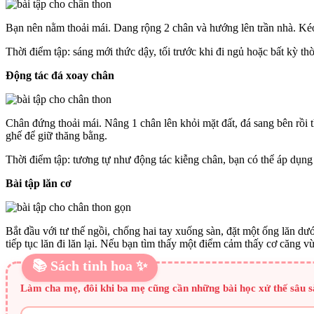
Bạn nên nằm thoải mái. Dang rộng 2 chân và hướng lên trần nhà. Kéo 
Thời điểm tập: sáng mới thức dậy, tối trước khi đi ngủ hoặc bất kỳ t
Động tác đá xoay chân
Chân đứng thoải mái. Nâng 1 chân lên khỏi mặt đất, đá sang bên rồi t
ghế để giữ thăng bằng.
Thời điểm tập: tương tự như động tác kiễng chân, bạn có thể áp dụng
Bài tập lăn cơ
Bắt đầu với tư thế ngồi, chống hai tay xuống sàn, đặt một ống lăn dư
tiếp tục lăn đi lăn lại. Nếu bạn tìm thấy một điểm cảm thấy cơ căng v
📚 Sách tinh hoa ✨
Làm cha mẹ, đôi khi ba mẹ cũng cần những bài học xử thế sâu s