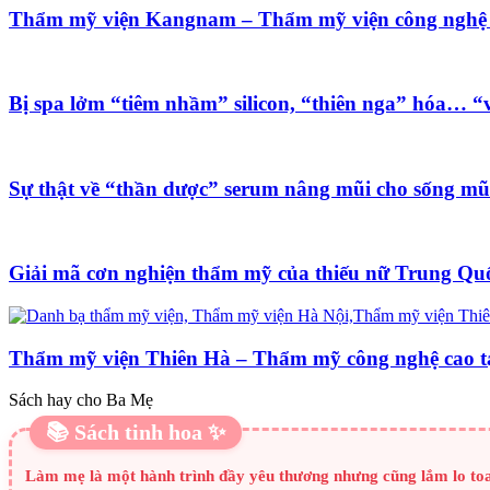
Thẩm mỹ viện Kangnam – Thẩm mỹ viện công nghệ
Bị spa lởm “tiêm nhầm” silicon, “thiên nga” hóa… “v
Sự thật về “thần dược” serum nâng mũi cho sống mũ
Giải mã cơn nghiện thẩm mỹ của thiếu nữ Trung Qu
Thẩm mỹ viện Thiên Hà – Thẩm mỹ công nghệ cao t
Sách hay cho Ba Mẹ
📚 Sách tinh hoa ✨
Làm mẹ là một hành trình đầy yêu thương nhưng cũng lắm lo toa