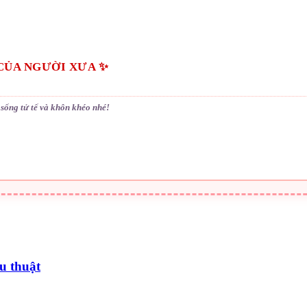
CỦA NGƯỜI XƯA ✨
sống tử tế và khôn khéo nhé!
u thuật