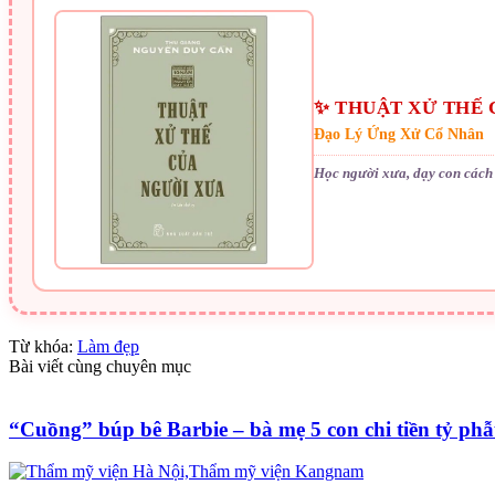
✨ THUẬT XỬ THẾ 
Đạo Lý Ứng Xử Cổ Nhân
Học người xưa, dạy con cách 
Từ khóa:
Làm đẹp
Bài viết cùng chuyên mục
“Cuồng” búp bê Barbie – bà mẹ 5 con chi tiền tỷ phẫ