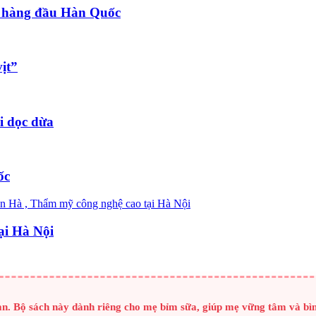
 hàng đầu Hàn Quốc
ịt”
i dọc dừa
ốc
ại Hà Nội
n. Bộ sách này dành riêng cho mẹ bỉm sữa, giúp mẹ vững tâm và bình