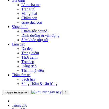
Gia đình
Làm cha mẹ
Trang trí
Mang thai
Chăm con
Giáo dục con
Sống khỏe
Chăm sóc cơ thể
Dinh dưỡng & vận động
Sức khỏe phụ nữ
Làm đẹp
Da đẹp
Trang điểm
Thời trang
Tóc đẹp
Dáng đẹp
Thẩm mỹ viện
Thân tâm trí
Sách hay
Sống chậm & cân bằng
Toggle navigation
☾
Trang chủ