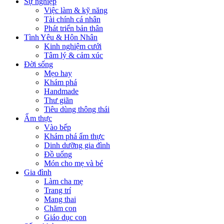
Sự nghiệp
Việc làm & kỹ năng
Tài chính cá nhân
Phát triển bản thân
Tình Yêu & Hôn Nhân
Kinh nghiệm cưới
Tâm lý & cảm xúc
Đời sống
Mẹo hay
Khám phá
Handmade
Thư giãn
Tiêu dùng thông thái
Ẩm thực
Vào bếp
Khám phá ẩm thực
Dinh dưỡng gia đình
Đồ uống
Món cho mẹ và bé
Gia đình
Làm cha mẹ
Trang trí
Mang thai
Chăm con
Giáo dục con