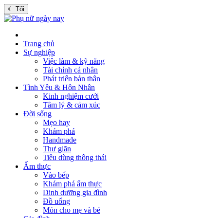
☾
Tối
Trang chủ
Sự nghiệp
Việc làm & kỹ năng
Tài chính cá nhân
Phát triển bản thân
Tình Yêu & Hôn Nhân
Kinh nghiệm cưới
Tâm lý & cảm xúc
Đời sống
Mẹo hay
Khám phá
Handmade
Thư giãn
Tiêu dùng thông thái
Ẩm thực
Vào bếp
Khám phá ẩm thực
Dinh dưỡng gia đình
Đồ uống
Món cho mẹ và bé