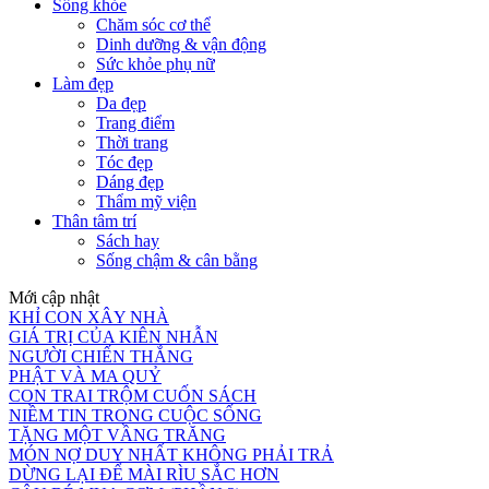
Sống khỏe
Chăm sóc cơ thể
Dinh dưỡng & vận động
Sức khỏe phụ nữ
Làm đẹp
Da đẹp
Trang điểm
Thời trang
Tóc đẹp
Dáng đẹp
Thẩm mỹ viện
Thân tâm trí
Sách hay
Sống chậm & cân bằng
Mới cập nhật
KHỈ CON XÂY NHÀ
GIÁ TRỊ CỦA KIÊN NHẪN
NGƯỜI CHIẾN THẮNG
PHẬT VÀ MA QUỶ
CON TRAI TRỘM CUỐN SÁCH
NIỀM TIN TRONG CUỘC SỐNG
TẶNG MỘT VẦNG TRĂNG
MÓN NỢ DUY NHẤT KHÔNG PHẢI TRẢ
DỪNG LẠI ĐỂ MÀI RÌU SẮC HƠN