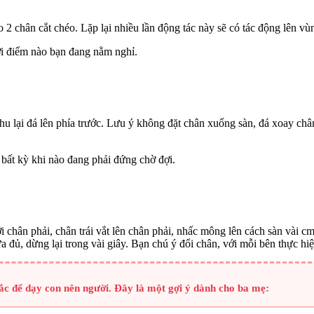
2 chân cắt chéo. Lặp lại nhiều lần động tác này sẽ có tác động lên vù
hời điểm nào bạn đang nằm nghỉ.
hu lại đá lên phía trước. Lưu ý không đặt chân xuống sàn, đá xoay chân
 bất kỳ khi nào đang phải đứng chờ đợi.
ới chân phải, chân trái vắt lên chân phải, nhấc mông lên cách sàn vài 
ừa đủ, dừng lại trong vài giây. Bạn chú ý đổi chân, với mỗi bên thực hi
ắc để dạy con nên người. Đây là một gợi ý dành cho ba mẹ: