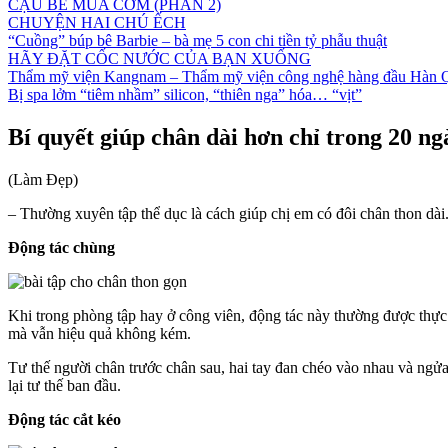
CẬU BÉ MUA CƠM (PHẦN 2)
CHUYỆN HAI CHÚ ẾCH
“Cuồng” búp bê Barbie – bà mẹ 5 con chi tiền tỷ phẫu thuật
HÃY ĐẶT CỐC NƯỚC CỦA BẠN XUỐNG
Thẩm mỹ viện Kangnam – Thẩm mỹ viện công nghệ hàng đầu Hàn 
Bị spa lởm “tiêm nhầm” silicon, “thiên nga” hóa… “vịt”
Bí quyết giúp chân dài hơn chỉ trong 20 ng
(Làm Đẹp)
– Thường xuyên tập thể dục là cách giúp chị em có đôi chân thon dài
Động tác chùng
Khi trong phòng tập hay ở công viên, động tác này thường được thực h
mà vẫn hiệu quả không kém.
Tư thế người chân trước chân sau, hai tay đan chéo vào nhau và ngửa lê
lại tư thế ban đầu.
Động tác cắt kéo