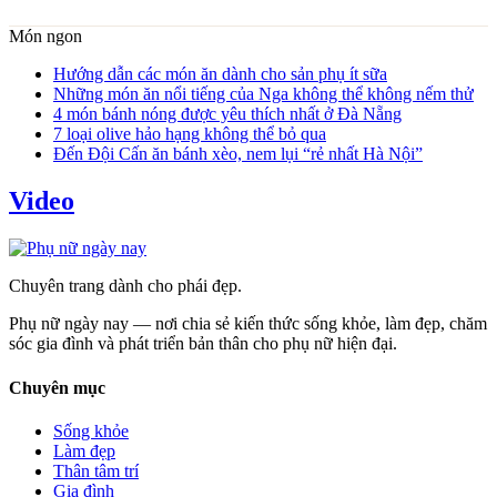
Món ngon
Hướng dẫn các món ăn dành cho sản phụ ít sữa
Những món ăn nổi tiếng của Nga không thể không nếm thử
4 món bánh nóng được yêu thích nhất ở Đà Nẵng
7 loại olive hảo hạng không thể bỏ qua
Đến Đội Cấn ăn bánh xèo, nem lụi “rẻ nhất Hà Nội”
Video
Chuyên trang dành cho phái đẹp.
Phụ nữ ngày nay — nơi chia sẻ kiến thức sống khỏe, làm đẹp, chăm
sóc gia đình và phát triển bản thân cho phụ nữ hiện đại.
Chuyên mục
Sống khỏe
Làm đẹp
Thân tâm trí
Gia đình