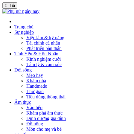
☾
Tối
Trang chủ
Sự nghiệp
Việc làm & kỹ năng
Tài chính cá nhân
Phát triển bản thân
Tình Yêu & Hôn Nhân
Kinh nghiệm cưới
Tâm lý & cảm xúc
Đời sống
Mẹo hay
Khám phá
Handmade
Thư giãn
Tiêu dùng thông thái
Ẩm thực
Vào bếp
Khám phá ẩm thực
Dinh dưỡng gia đình
Đồ uống
Món cho mẹ và bé