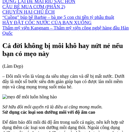
DỪNG LẠI ĐỂ MÀI RÌU SẮC HƠN
CẬU BÉ MUA CƠM (PHẦN 2)
CHUYỆN HAI CHÚ ẾCH
“Cuồng” búp bê Barbie – bà mẹ 5 con chi tiền tỷ phẫu thuật
HÃY ĐẶT CỐC NƯỚC CỦA BẠN XUỐNG
Thẩm mỹ viện Kangnam – Thẩm mỹ viện công nghệ hàng đầu Hàn
Quốc
Cả đời không bị môi khô hay nứt nẻ nếu
bạn có mẹo này
(Làm Đẹp)
– Đôi môi vốn là vùng da siêu nhạy cảm và dễ bị mất nước. Dưới
đây là một số bước siêu đơn giản giúp bạn có được làn môi mềm
mịn và căng mọng trong suốt mùa hè.
Sở hữu đôi môi quyến rũ là điều ai cũng mong muốn.
Sử dụng các loại son dưỡng môi với độ ẩm cao
Để đảm bảo đôi môi đủ độ ẩm trong suốt cả ngày, nên kết hợp sử
dụng thêm các loại son dưỡng môi dạng thỏi. Ngoài công dụng