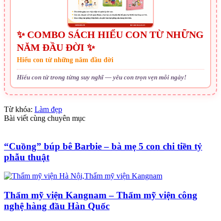
✨ COMBO SÁCH HIỂU CON TỪ NHỮNG
NĂM ĐẦU ĐỜI ✨
Hiểu con từ những năm đầu đời
Hiểu con từ trong từng suy nghĩ — yêu con trọn vẹn mỗi ngày!
Từ khóa:
Làm đẹp
Bài viết cùng chuyên mục
“Cuồng” búp bê Barbie – bà mẹ 5 con chi tiền tỷ
phẫu thuật
Thẩm mỹ viện Kangnam – Thẩm mỹ viện công
nghệ hàng đầu Hàn Quốc