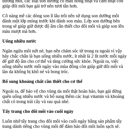
dưỡng môi, các loại son dưỡng có màu hồng nhạt và cam nhạt còn
giúp đôi môi bạn gái trở nên tươi tắn hơn.
Cô nàng mê các dòng son lì lâu trôi nên sử dụng son dưỡng môi
đánh một lớp mỏng trước khi đánh son màu. Lớp son dưỡng bên
trong sẽ giúp giữ được độ ẩm cần thiết cho đôi môi và giúp son lên
màu mượt mà hơn.
Uống nhiều nước
Ngăn ngừa môi nứt nẻ, bạn nên chăm sóc từ trong ra ngoài vì vậy
hãy chắc chắn là bạn uống nhiều nước, ít nhất là 2 lít nước mỗi ngày
để giữ độ ẩm cho cơ thể và tăng cường sức khỏe. Ngoài ra, việc
uống nhiều nước mỗi ngày vào mùa đông còn giúp giữ đôi môi và
làn da không bị khô nẻ và bong tróc.
Bổ sung khoáng chất cần thiết cho cơ thể
Ngoài ra, để bảo vệ cho vùng da môi thật hoàn hảo, bạn gái đừng
quên uống nhiều nước và bổ sung thêm các loại vitamin và khoáng
chất có trong trái cây và rau quả nhé.
Tẩy trang cho đôi môi vào cuối ngày
Luôn nhớ tẩy trang cho đôi môi vào cuối ngày bằng sản phẩm tẩy
trang dành riêng cho vùng môi để đảm bảo đôi môi luôn sạch sẽ.