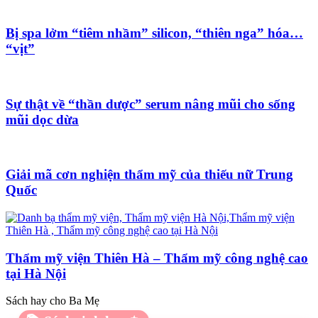
Bị spa lởm “tiêm nhầm” silicon, “thiên nga” hóa…
“vịt”
Sự thật về “thần dược” serum nâng mũi cho sống
mũi dọc dừa
Giải mã cơn nghiện thẩm mỹ của thiếu nữ Trung
Quốc
Thẩm mỹ viện Thiên Hà – Thẩm mỹ công nghệ cao
tại Hà Nội
Sách hay cho Ba Mẹ