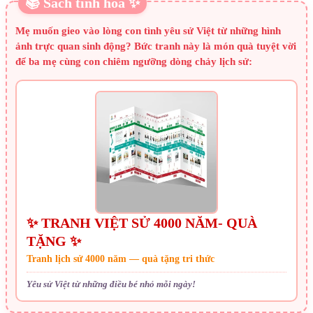
📚 Sách tinh hoa ✨
Mẹ muốn gieo vào lòng con tình yêu sử Việt từ những hình
ảnh trực quan sinh động? Bức tranh này là món quà tuyệt vời
để ba mẹ cùng con chiêm ngưỡng dòng chảy lịch sử:
✨ TRANH VIỆT SỬ 4000 NĂM- QUÀ
TẶNG ✨
Tranh lịch sử 4000 năm — quà tặng tri thức
Yêu sử Việt từ những điều bé nhỏ mỗi ngày!