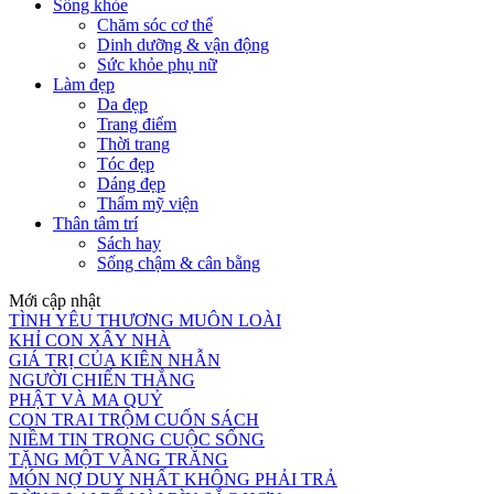
Sống khỏe
Chăm sóc cơ thể
Dinh dưỡng & vận động
Sức khỏe phụ nữ
Làm đẹp
Da đẹp
Trang điểm
Thời trang
Tóc đẹp
Dáng đẹp
Thẩm mỹ viện
Thân tâm trí
Sách hay
Sống chậm & cân bằng
Mới cập nhật
TÌNH YÊU THƯƠNG MUÔN LOÀI
KHỈ CON XÂY NHÀ
GIÁ TRỊ CỦA KIÊN NHẪN
NGƯỜI CHIẾN THẮNG
PHẬT VÀ MA QUỶ
CON TRAI TRỘM CUỐN SÁCH
NIỀM TIN TRONG CUỘC SỐNG
TẶNG MỘT VẦNG TRĂNG
MÓN NỢ DUY NHẤT KHÔNG PHẢI TRẢ