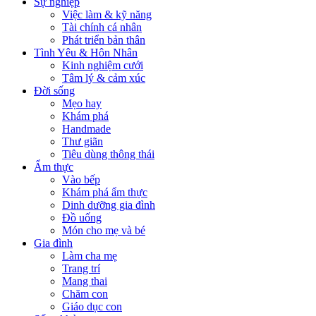
Sự nghiệp
Việc làm & kỹ năng
Tài chính cá nhân
Phát triển bản thân
Tình Yêu & Hôn Nhân
Kinh nghiệm cưới
Tâm lý & cảm xúc
Đời sống
Mẹo hay
Khám phá
Handmade
Thư giãn
Tiêu dùng thông thái
Ẩm thực
Vào bếp
Khám phá ẩm thực
Dinh dưỡng gia đình
Đồ uống
Món cho mẹ và bé
Gia đình
Làm cha mẹ
Trang trí
Mang thai
Chăm con
Giáo dục con