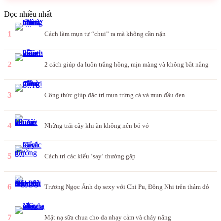
Đọc nhiều nhất
1
Cách làm mụn tự “chui” ra mà không cần nặn
2
2 cách giúp da luôn trắng hồng, mịn màng và không bắt nắng
3
Công thức giúp đặc trị mụn trứng cá và mụn đầu đen
4
Những trái cây khi ăn không nên bỏ vỏ
5
Cách trị các kiểu ‘say’ thường gặp
6
Trương Ngọc Ánh đọ sexy với Chi Pu, Đông Nhi trên thảm đỏ
7
Mặt nạ sữa chua cho da nhạy cảm và cháy nắng