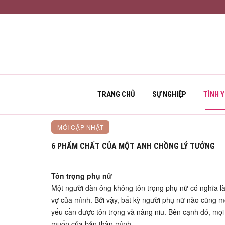
TRANG CHỦ
SỰ NGHIỆP
TÌNH 
MỚI CẬP NHẬT
6 PHẨM CHẤT CỦA MỘT ANH CHỒNG LÝ TƯỞNG
Tôn trọng phụ nữ
Một người đàn ông không tôn trọng phụ nữ có nghĩa là 
vợ của mình. Bởi vậy, bất kỳ người phụ nữ nào cũng 
yếu cần được tôn trọng và nâng niu. Bên cạnh đó, mọ
muốn của bản thân mình.