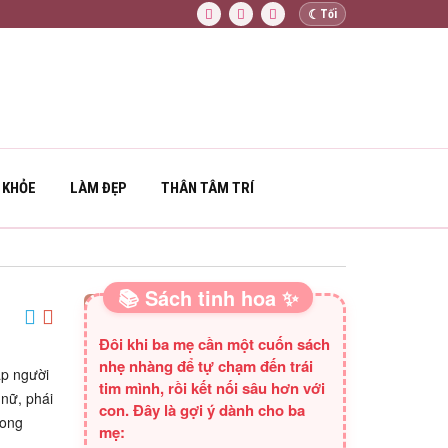
☾
Tối
 KHỎE
LÀM ĐẸP
THÂN TÂM TRÍ
📚 Sách tinh hoa ✨
SÁCH HAY CHO BA MẸ
Đôi khi ba mẹ cần một cuốn sách
nhẹ nhàng để tự chạm đến trái
ập người
tim mình, rồi kết nối sâu hơn với
nữ, phái
con. Đây là gợi ý dành cho ba
mong
mẹ: