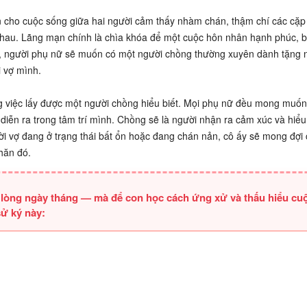
ến cho cuộc sống giữa hai người cảm thấy nhàm chán, thậm chí các cặp
hau. Lãng mạn chính là chìa khóa để một cuộc hôn nhân hạnh phúc, 
hôn, người phụ nữ sẽ muốn có một người chồng thường xuyên dành tặng
i vợ mình.
g việc lấy được một người chồng hiểu biết. Mọi phụ nữ đều mong muố
diễn ra trong tâm trí mình. Chồng sẽ là người nhận ra cảm xúc và hiểu
i vợ đang ở trạng thái bất ổn hoặc đang chán nản, cô ấy sẽ mong đợi
khăn đó.
 lòng ngày tháng — mà để con học cách ứng xử và thấu hiểu cu
ử ký này: