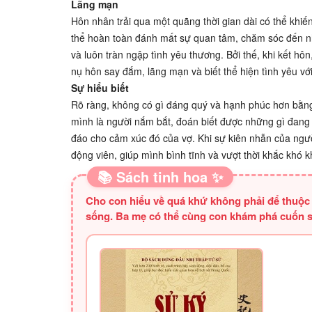
Lãng mạn
Hôn nhân trải qua một quãng thời gian dài có thể khi
thể hoàn toàn đánh mất sự quan tâm, chăm sóc đến n
và luôn tràn ngập tình yêu thương. Bởi thế, khi kết 
nụ hôn say đắm, lãng mạn và biết thể hiện tình yêu vớ
Sự hiểu biết
Rõ ràng, không có gì đáng quý và hạnh phúc hơn bằn
mình là người nắm bắt, đoán biết được những gì đang 
đáo cho cảm xúc đó của vợ. Khi sự kiên nhẫn của ngườ
động viên, giúp mình bình tĩnh và vượt thời khắc khó 
📚 Sách tinh hoa ✨
Cho con hiểu về quá khứ không phải để thuộc
sống. Ba mẹ có thể cùng con khám phá cuốn s