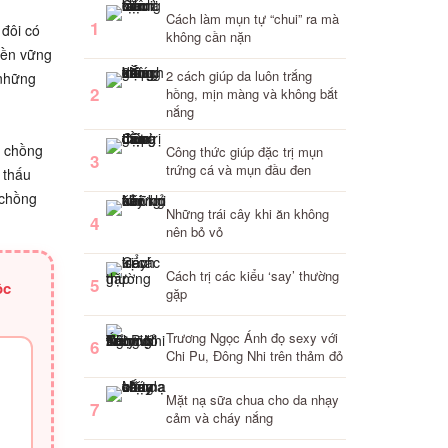
Cách làm mụn tự “chui” ra mà
1
 đôi có
không cần nặn
bền vững
2 cách giúp da luôn trắng
 những
2
hồng, mịn màng và không bắt
nắng
n chồng
Công thức giúp đặc trị mụn
3
trứng cá và mụn đầu đen
 thấu
 chồng
Những trái cây khi ăn không
4
nên bỏ vỏ
Cách trị các kiểu ‘say’ thường
5
ộc
gặp
Trương Ngọc Ánh đọ sexy với
6
Chi Pu, Đông Nhi trên thảm đỏ
Mặt nạ sữa chua cho da nhạy
7
cảm và cháy nắng