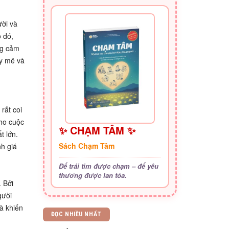
ười và
o đó,
ng cảm
ay mê và
rất coi
cho cuộc
✨ CHẠM TÂM ✨
t lớn.
Sách Chạm Tâm
h giá
Để trái tim được chạm – để yêu
thương được lan tỏa.
 Bởi
gười
à khiến
ĐỌC NHIỀU NHẤT