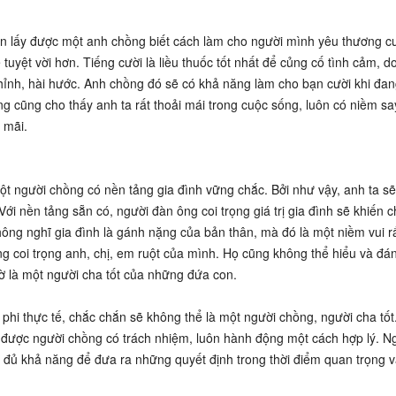
ạn lấy được một anh chồng biết cách làm cho người mình yêu thương c
tuyệt vời hơn. Tiếng cười là liều thuốc tốt nhất để củng cố tình cảm, d
nh, hài hước. Anh chồng đó sẽ có khả năng làm cho bạn cười khi đa
g cũng cho thấy anh ta rất thoải mái trong cuộc sống, luôn có niềm s
 mãi.
người chồng có nền tảng gia đình vững chắc. Bởi như vậy, anh ta sẽ 
 Với nền tảng sẵn có, người đàn ông coi trọng giá trị gia đình sẽ khiến 
ông nghĩ gia đình là gánh nặng của bản thân, mà đó là một niềm vui rấ
 coi trọng anh, chị, em ruột của mình. Họ cũng không thể hiểu và đán
iờ là một người cha tốt của những đứa con.
hi thực tế, chắc chắn sẽ không thể là một người chồng, người cha tốt.
 được người chồng có trách nhiệm, luôn hành động một cách hợp lý. N
; đủ khả năng để đưa ra những quyết định trong thời điểm quan trọng v