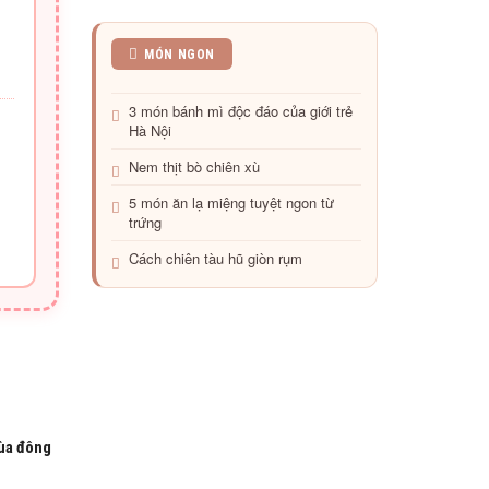
Thịt
MÓN NGON
bò
khoai
3 món bánh mì độc đáo của giới trẻ
tây
Hà Nội
viên
chiên
Nem thịt bò chiên xù
vàng
5 món ăn lạ miệng tuyệt ngon từ
trứng
Cách chiên tàu hũ giòn rụm
ùa đông