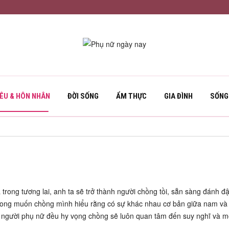
YÊU & HÔN NHÂN
ĐỜI SỐNG
ẨM THỰC
GIA ĐÌNH
SỐNG
trong tương lai, anh ta sẽ trở thành người chồng tồi, sẵn sàng đánh đ
mong muốn chồng mình hiểu rằng có sự khác nhau cơ bản giữa nam và 
i người phụ nữ đều hy vọng chồng sẽ luôn quan tâm đến suy nghĩ và 