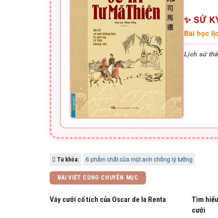
✨ SỬ K
Bài học l
Lịch sử th
6 phẩm chất của một anh chồng lý tưởng
Từ khóa:
BÀI VIẾT CÙNG CHUYÊN MỤC
Váy cưới cổ tích của Oscar de la Renta
Tìm hiểu
cưới