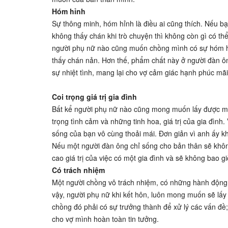
Hóm hỉnh
Sự thông minh, hóm hỉnh là điều ai cũng thích. Nếu b
không thấy chán khi trò chuyện thì không còn gì có thể 
người phụ nữ nào cũng muốn chồng mình có sự hóm hỉ
thấy chán nản. Hơn thế, phẩm chất này ở người đàn ôn
sự nhiệt tình, mang lại cho vợ cảm giác hạnh phúc mãi
Coi trọng giá trị gia đình
Bất kể người phụ nữ nào cũng mong muốn lấy được một 
trọng tình cảm và những tinh hoa, giá trị của gia đình.
sống của bạn vô cùng thoải mái. Đơn giản vì anh ấy kh
Nếu một người đàn ông chỉ sống cho bản thân sẽ không
cao giá trị của việc có một gia đình và sẽ không bao g
Có trách nhiệm
Một người chồng vô trách nhiệm, có những hành động p
vậy, người phụ nữ khi kết hôn, luôn mong muốn sẽ lấy
chồng đó phải có sự trưởng thành để xử lý các vấn đề
cho vợ mình hoàn toàn tin tưởng.