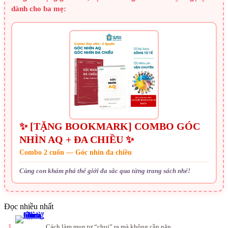
dành cho ba mẹ:
✨ [TẶNG BOOKMARK] COMBO GÓC
NHÌN AQ + ĐA CHIỀU ✨
Combo 2 cuốn — Góc nhìn đa chiều
Cùng con khám phá thế giới đa sắc qua từng trang sách nhé!
Đọc nhiều nhất
1
Cách làm mụn tự “chui” ra mà không cần nặn