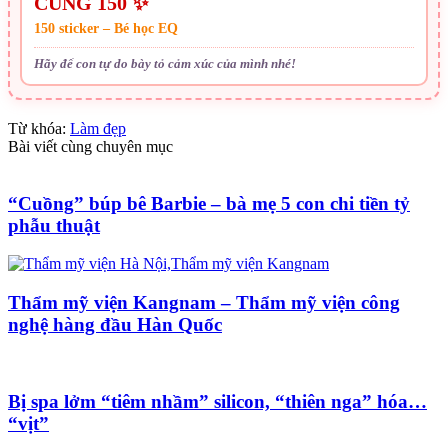
CÙNG 150 ✨
150 sticker – Bé học EQ
Hãy để con tự do bày tỏ cảm xúc của mình nhé!
Từ khóa:
Làm đẹp
Bài viết cùng chuyên mục
“Cuồng” búp bê Barbie – bà mẹ 5 con chi tiền tỷ
phẫu thuật
Thẩm mỹ viện Kangnam – Thẩm mỹ viện công
nghệ hàng đầu Hàn Quốc
Bị spa lởm “tiêm nhầm” silicon, “thiên nga” hóa…
“vịt”