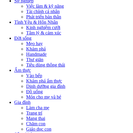
Sự nghiệp
Việc làm & kỹ năng
Tài chính cá nhân
Phát triển bản thân
Tình Yêu & Hôn Nhân
Kinh nghiệm cưới
Tâm lý & cảm xúc
Đời sống
Mẹo hay
Khám phá
Handmade
Thư giãn
Tiêu dùng thông thái
Ẩm thực
Vào bếp
Khám phá ẩm thực
Dinh dưỡng gia đình
Đồ uống
Món cho mẹ và bé
Gia đình
Làm cha mẹ
Trang trí
Mang thai
Chăm con
Giáo dục con