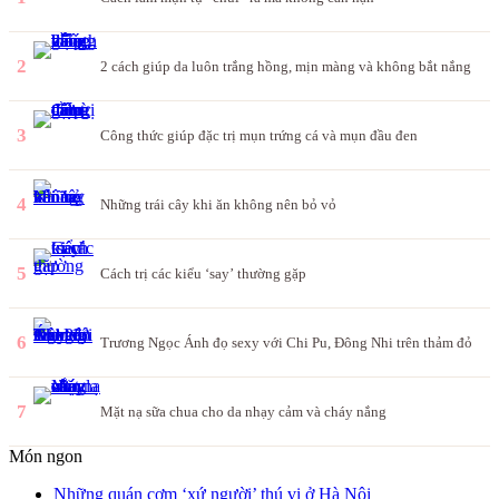
2
2 cách giúp da luôn trắng hồng, mịn màng và không bắt nắng
3
Công thức giúp đặc trị mụn trứng cá và mụn đầu đen
4
Những trái cây khi ăn không nên bỏ vỏ
5
Cách trị các kiểu ‘say’ thường gặp
6
Trương Ngọc Ánh đọ sexy với Chi Pu, Đông Nhi trên thảm đỏ
7
Mặt nạ sữa chua cho da nhạy cảm và cháy nắng
Món ngon
Những quán cơm ‘xứ người’ thú vị ở Hà Nội