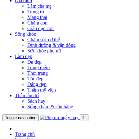
Gia đình
Làm cha mẹ
Trang trí
Mang thai
Chăm con
Giáo dục con
Sống khỏe
Chăm sóc cơ thể
Dinh dưỡng & vận động
Sức khỏe phụ nữ
Làm đẹp
Da đẹp
Trang điểm
Thời trang
Tóc đẹp
Dáng đẹp
Thẩm mỹ viện
Thân tâm trí
Sách hay
Sống chậm & cân bằng
Toggle navigation
☾
Trang chủ