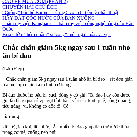
CẬU BÉ MUA CƠM (PHẦN 2)
CHUYỆN HAI CHÚ ẾCH
“Cuồng” búp bê Barbie – bà mẹ 5 con chi tiền tỷ phẫu thuật
HÃY ĐẶT CỐC NƯỚC CỦA BẠN XUỐNG
Thẩm mỹ viện Kangnam – Thẩm mỹ viện công nghệ hàng đầu Hàn
Quốc
Bị spa lởm “tiêm nhầm” silicon, “thiên nga” hóa… “vịt”
Chắc chắn giảm 5kg ngay sau 1 tuần nhờ
ăn bí đao
(Làm Đẹp)
– Chắc chắn giảm 5kg ngay sau 1 tuần nhờ ăn bí đao – rất đơn giản
mà hiệu quả hơn cả đi hút mỡ bụng.
Bí đao thuộc họ bầu bí, sách đông y có ghi: “Bí đao hay còn được
gọi là đông qua có vị ngọt tính hàn, vào các kinh phế, bàng quang,
tiều tràng, vị, không có độc tố. Có
tác dụng
kiện tỳ, ích khí, tiêu thủy. Ăn nhiều bí đao giúp tiêu trừ nước thừa
trong cơ thể, chống béo phì”.