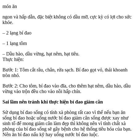
món ăn
ngon và hấp dẫn, đặc biệt không có dầu mỡ, cực kỳ có lợi cho sức
khỏe.
– 2 lạng bí đao
– 1 lạng tôm
– Dầu hào, dầu vừng, hạt nêm, hạt tiêu.
Thực hiện:
Bước 1: Tôm cắt râu, chân, rửa sạch. Bí đao gọt vỏ, thái khoanh
tròn nhỏ.
Bước 2: Cho tôm, bí đao vào đĩa, cho thêm hạt nêm, dầu hào, dầu
vừng vào trộn đều cho vào nồi hấp chín.
Sai lầm nên tránh khi thực hiện bí đao giảm cân
Sử dụng bí đao sống có tính xà phòng rất cao vì thế nếu bạn ăn
sống bí đao hoặc uống nước bí đao giảm cân sống được xay như
sinh tố để mong giảm cân làm đẹp thì không nên vì tính chất xà
phòng của bí đao sống sẽ gây bệnh cho hệ thống tiêu hóa của bạn.
Nên ăn bí đao nấu kỹ hay uống nước bí đao luộc.