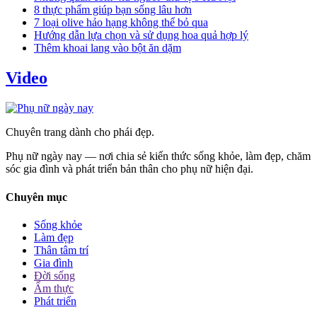
8 thực phẩm giúp bạn sống lâu hơn
7 loại olive hảo hạng không thể bỏ qua
Hướng dẫn lựa chọn và sử dụng hoa quả hợp lý
Thêm khoai lang vào bột ăn dặm
Video
Chuyên trang dành cho phái đẹp.
Phụ nữ ngày nay — nơi chia sẻ kiến thức sống khỏe, làm đẹp, chăm
sóc gia đình và phát triển bản thân cho phụ nữ hiện đại.
Chuyên mục
Sống khỏe
Làm đẹp
Thân tâm trí
Gia đình
Đời sống
Ẩm thực
Phát triển