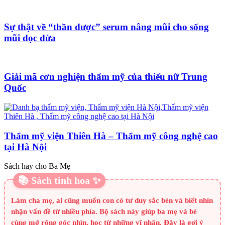
Sự thật về “thần dược” serum nâng mũi cho sống
mũi dọc dừa
Giải mã cơn nghiện thẩm mỹ của thiếu nữ Trung
Quốc
Thẩm mỹ viện Thiên Hà – Thẩm mỹ công nghệ cao
tại Hà Nội
Sách hay cho Ba Mẹ
📚 Sách tinh hoa ✨
Làm cha mẹ, ai cũng muốn con có tư duy sắc bén và biết nhìn
nhận vấn đề từ nhiều phía. Bộ sách này giúp ba mẹ và bé
cùng mở rộng góc nhìn, học từ những vĩ nhân. Đây là gợi ý