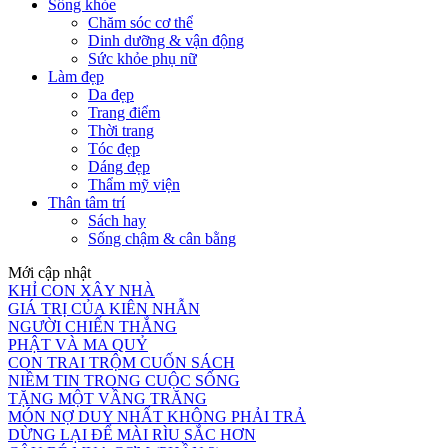
Sống khỏe
Chăm sóc cơ thể
Dinh dưỡng & vận động
Sức khỏe phụ nữ
Làm đẹp
Da đẹp
Trang điểm
Thời trang
Tóc đẹp
Dáng đẹp
Thẩm mỹ viện
Thân tâm trí
Sách hay
Sống chậm & cân bằng
Mới cập nhật
KHỈ CON XÂY NHÀ
GIÁ TRỊ CỦA KIÊN NHẪN
NGƯỜI CHIẾN THẮNG
PHẬT VÀ MA QUỶ
CON TRAI TRỘM CUỐN SÁCH
NIỀM TIN TRONG CUỘC SỐNG
TẶNG MỘT VẦNG TRĂNG
MÓN NỢ DUY NHẤT KHÔNG PHẢI TRẢ
DỪNG LẠI ĐỂ MÀI RÌU SẮC HƠN