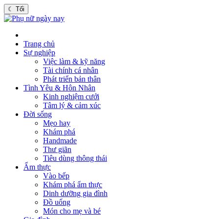
☾
Tối
Trang chủ
Sự nghiệp
Việc làm & kỹ năng
Tài chính cá nhân
Phát triển bản thân
Tình Yêu & Hôn Nhân
Kinh nghiệm cưới
Tâm lý & cảm xúc
Đời sống
Mẹo hay
Khám phá
Handmade
Thư giãn
Tiêu dùng thông thái
Ẩm thực
Vào bếp
Khám phá ẩm thực
Dinh dưỡng gia đình
Đồ uống
Món cho mẹ và bé