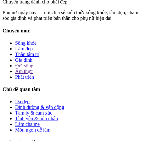
Chuyên trang dành cho phái đẹp.
Phụ nữ ngày nay — nơi chia sẻ kiến thức sống khỏe, làm đẹp, chăm
sóc gia đình và phát triển bản thân cho phụ nữ hiện đại.
Chuyên mục
Sống khỏe
Làm đẹp
Thân tâm trí
Gia đình
Đời sống
Ẩm thực
Phát triển
Chủ đề quan tâm
Da đẹp
Dinh dưỡng & vận động
Tâm lý & cảm xúc
Tình yêu & hôn nhân
Làm cha mẹ
Món ngon dễ làm