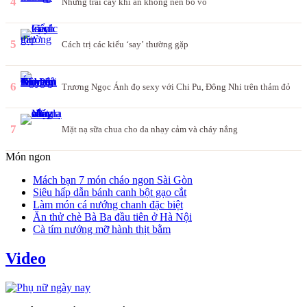
4
Những trái cây khi ăn không nên bỏ vỏ
5
Cách trị các kiểu ‘say’ thường gặp
6
Trương Ngọc Ánh đọ sexy với Chi Pu, Đông Nhi trên thảm đỏ
7
Mặt nạ sữa chua cho da nhạy cảm và cháy nắng
Món ngon
Mách bạn 7 món cháo ngon Sài Gòn
Siêu hấp dẫn bánh canh bột gạo cắt
Làm món cá nướng chanh đặc biệt
Ăn thử chè Bà Ba đầu tiên ở Hà Nội
Cà tím nướng mỡ hành thịt bằm
Video