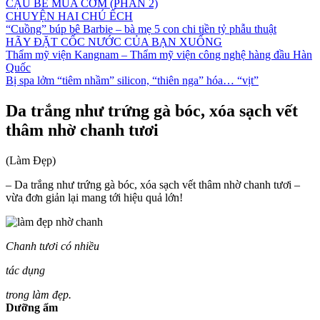
CẬU BÉ MUA CƠM (PHẦN 2)
CHUYỆN HAI CHÚ ẾCH
“Cuồng” búp bê Barbie – bà mẹ 5 con chi tiền tỷ phẫu thuật
HÃY ĐẶT CỐC NƯỚC CỦA BẠN XUỐNG
Thẩm mỹ viện Kangnam – Thẩm mỹ viện công nghệ hàng đầu Hàn
Quốc
Bị spa lởm “tiêm nhầm” silicon, “thiên nga” hóa… “vịt”
Da trắng như trứng gà bóc, xóa sạch vết
thâm nhờ chanh tươi
(Làm Đẹp)
– Da trắng như trứng gà bóc, xóa sạch vết thâm nhờ chanh tươi –
vừa đơn giản lại mang tới hiệu quả lớn!
Chanh tươi có nhiều
tác dụng
trong làm đẹp.
Dưỡng ẩm