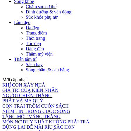
Sống khỏe
Chăm sóc cơ thể
Dinh dưỡng & vận động
Sức khỏe phụ nữ
Làm đẹp
Da đẹp
Trang điểm
Thời trang
Tóc đẹp
Dáng đẹp
Thẩm mỹ viện
Thân tâm trí
Sách hay
Sống chậm & cân bằng
Mới cập nhật
KHỈ CON XÂY NHÀ
GIÁ TRỊ CỦA KIÊN NHẪN
NGƯỜI CHIẾN THẮNG
PHẬT VÀ MA QUỶ
CON TRAI TRỘM CUỐN SÁCH
NIỀM TIN TRONG CUỘC SỐNG
TẶNG MỘT VẦNG TRĂNG
MÓN NỢ DUY NHẤT KHÔNG PHẢI TRẢ
DỪNG LẠI ĐỂ MÀI RÌU SẮC HƠN