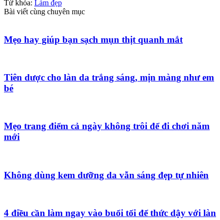
Từ khóa:
Làm đẹp
Bài viết cùng chuyên mục
Mẹo hay giúp bạn sạch mụn thịt quanh mắt
Tiên dược cho làn da trắng sáng, mịn màng như em
bé
Mẹo trang điểm cả ngày không trôi để đi chơi năm
mới
Không dùng kem dưỡng da vẫn sáng đẹp tự nhiên
4 điều cần làm ngay vào buổi tối để thức dậy với làn