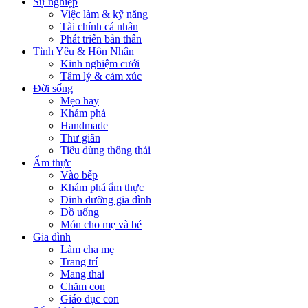
Sự nghiệp
Việc làm & kỹ năng
Tài chính cá nhân
Phát triển bản thân
Tình Yêu & Hôn Nhân
Kinh nghiệm cưới
Tâm lý & cảm xúc
Đời sống
Mẹo hay
Khám phá
Handmade
Thư giãn
Tiêu dùng thông thái
Ẩm thực
Vào bếp
Khám phá ẩm thực
Dinh dưỡng gia đình
Đồ uống
Món cho mẹ và bé
Gia đình
Làm cha mẹ
Trang trí
Mang thai
Chăm con
Giáo dục con