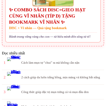
✨ COMBO SÁCH DISC+GIEO HẠT
CÙNG VĨ NHÂN (TÍP D) TẶNG
BOOKMARK VĨ NHÂN ✨
DISC + Vĩ nhân — Quà tặng bookmark
Hành trang vững vàng cho con — từ hiểu mình đến sống tử tế!
Đọc nhiều nhất
1
Cách làm mụn tự “chui” ra mà không cần nặn
2
2 cách giúp da luôn trắng hồng, mịn màng và không bắt nắng
3
Công thức giúp đặc trị mụn trứng cá và mụn đầu đen