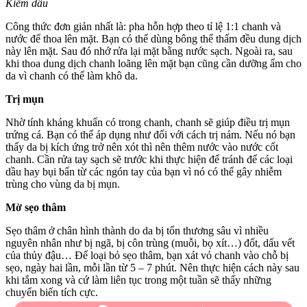
Kiềm dầu
Công thức đơn giản nhất là: pha hỗn hợp theo tỉ lệ 1:1 chanh và
nước để thoa lên mặt. Bạn có thể dùng bông thể thấm đều dung dịch
này lên mặt. Sau đó nhớ rửa lại mặt bằng nước sạch. Ngoài ra, sau
khi thoa dung dịch chanh loãng lên mặt bạn cũng cần dưỡng ẩm cho
da vì chanh có thể làm khô da.
Trị mụn
Nhờ tính kháng khuẩn có trong chanh, chanh sẽ giúp điều trị mụn
trứng cá. Bạn có thể áp dụng như đối với cách trị nám. Nếu nó bạn
thấy da bị kích ứng trở nên xót thì nên thêm nước vào nước cốt
chanh. Cần rửa tay sạch sẽ trước khi thực hiện để tránh để các loại
dầu hay bụi bẩn từ các ngón tay của bạn vì nó có thể gây nhiễm
trùng cho vùng da bị mụn.
Mờ sẹo thâm
Sẹo thâm ở chân hình thành do da bị tổn thương sâu vì nhiều
nguyên nhân như bị ngã, bị côn trùng (muỗi, bọ xít…) đốt, dấu vết
của thủy đậu… Để loại bỏ sẹo thâm, bạn xát vỏ chanh vào chỗ bị
sẹo, ngày hai lần, mỗi lần từ 5 – 7 phút. Nên thực hiện cách này sau
khi tắm xong và cứ làm liên tục trong một tuần sẽ thấy những
chuyển biến tích cực.