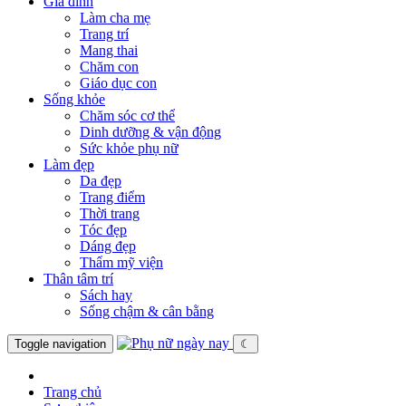
Gia đình
Làm cha mẹ
Trang trí
Mang thai
Chăm con
Giáo dục con
Sống khỏe
Chăm sóc cơ thể
Dinh dưỡng & vận động
Sức khỏe phụ nữ
Làm đẹp
Da đẹp
Trang điểm
Thời trang
Tóc đẹp
Dáng đẹp
Thẩm mỹ viện
Thân tâm trí
Sách hay
Sống chậm & cân bằng
Toggle navigation
☾
Trang chủ