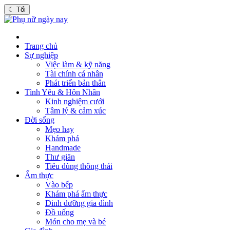
☾
Tối
Trang chủ
Sự nghiệp
Việc làm & kỹ năng
Tài chính cá nhân
Phát triển bản thân
Tình Yêu & Hôn Nhân
Kinh nghiệm cưới
Tâm lý & cảm xúc
Đời sống
Mẹo hay
Khám phá
Handmade
Thư giãn
Tiêu dùng thông thái
Ẩm thực
Vào bếp
Khám phá ẩm thực
Dinh dưỡng gia đình
Đồ uống
Món cho mẹ và bé