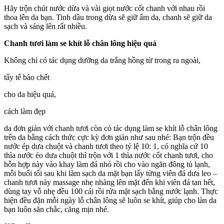
Hãy trộn chút nước dừa và vài giọt nước cốt chanh với nhau rồi
thoa lên da bạn. Tinh dầu trong dừa sẽ giữ ẩm da, chanh sẽ giữ da
sạch và sáng lên rất nhiều.
Chanh tươi làm se khít lỗ chân lông hiệu quả
Không chỉ có tác dụng dưỡng da trắng hồng từ trong ra ngoài,
tẩy tế bào chết
cho da hiệu quả,
cách làm đẹp
da đơn giản với chanh tươi còn có tác dụng làm se khít lỗ chân lông
trên da bằng cách thức cực kỳ đơn giản như sau nhé: Bạn trộn đều
nước ép dưa chuột và chanh tươi theo tỷ lệ 10: 1, có nghĩa cứ 10
thìa nước éo dưa chuột thì trộn với 1 thìa nước cốt chanh tươi, cho
hỗn hợp này vào khay làm đá nhỏ rồi cho vào ngăn đông tủ lạnh,
mỗi buổi tối sau khi làm sạch da mặt bạn lấy từng viên đá dưa leo –
chanh tươi này massage nhẹ nhàng lên mặt đến khi viên đá tan hết,
dùng tay vỗ nhẹ đều 100 cái rồi rửa mặt sạch bằng nước lạnh. Thực
hiện đều đặn mỗi ngày lỗ chân lông sẽ luôn se khít, giúp cho làn da
bạn luôn săn chắc, căng mịn nhé.