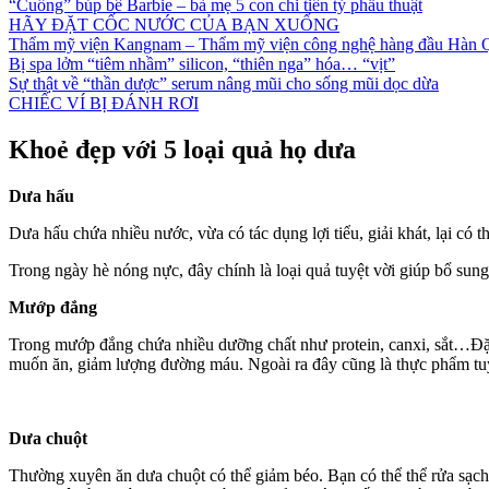
“Cuồng” búp bê Barbie – bà mẹ 5 con chi tiền tỷ phẫu thuật
HÃY ĐẶT CỐC NƯỚC CỦA BẠN XUỐNG
Thẩm mỹ viện Kangnam – Thẩm mỹ viện công nghệ hàng đầu Hàn 
Bị spa lởm “tiêm nhầm” silicon, “thiên nga” hóa… “vịt”
Sự thật về “thần dược” serum nâng mũi cho sống mũi dọc dừa
CHIẾC VÍ BỊ ĐÁNH RƠI
Khoẻ đẹp với 5 loại quả họ dưa
Dưa hấu
Dưa hấu chứa nhiều nước, vừa có tác dụng lợi tiểu, giải khát, lại có
Trong ngày hè nóng nực, đây chính là loại quả tuyệt vời giúp bổ sung
Mướp đắng
Trong mướp đắng chứa nhiều dưỡng chất như protein, canxi, sắt…Đặc b
muốn ăn, giảm lượng đường máu. Ngoài ra đây cũng là thực phẩm tuyệt 
Dưa chuột
Thường xuyên ăn dưa chuột có thể giảm béo. Bạn có thể thể rửa sạch d