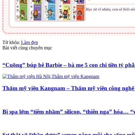
Học từ vĩ nhân, con sẽ biết s
Từ khóa:
Làm đẹp
Bài viết cùng chuyên mục
“Cuồng” búp bê Barbie – bà mẹ 5 con chi tiền tỷ phẫ
Thẩm mỹ viện Kangnam – Thẩm mỹ viện công nghệ
Bị spa lởm “tiêm nhầm” silicon, “thiên nga” hóa… “v
Sự thật về “thần dược” serum nâng mũi cho sống mũ