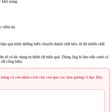
c khô nóng.
h viêm da.
chặn quá trình đường biến chuyển thành chất béo, từ đó khiến chất
ớn sẽ có tác dụng trị bệnh rât hiệu quả. Dùng 1kg bí đao nấu canh cá
 rất công hiệu.
 hứng và rèn nhân cách cho con qua các tấm gương vĩ đại. Đây