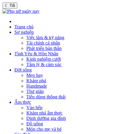
☾
Tối
Trang chủ
Sự nghiệp
Việc làm & kỹ năng
Tài chính cá nhân
Phát triển bản thân
Tình Yêu & Hôn Nhân
Kinh nghiệm cưới
Tâm lý & cảm xúc
Đời sống
Mẹo hay
Khám phá
Handmade
Thư giãn
Tiêu dùng thông thái
Ẩm thực
Vào bếp
Khám phá ẩm thực
Dinh dưỡng gia đình
Đồ uống
Món cho mẹ và bé