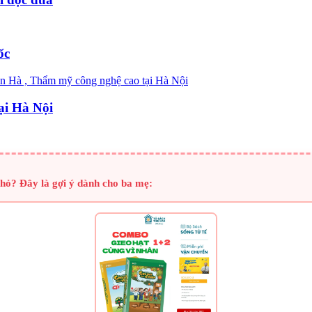
ốc
ại Hà Nội
hỏ? Đây là gợi ý dành cho ba mẹ: