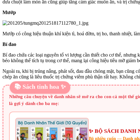
dưa chuột làm món ăn cũng giúp tăng cảm giác muốn ăn, và trị chứng
Mướp
Mướp có công hiệu thuận khí kiện tì, hoá đờm, trị ho, thanh nhiệt, 
Bí đao
Bí đao chứa các loại nguyên tố vi lượng cần thiết cho cơ thể, nhưng 
béo không thể tích tụ trong cơ thể, mang lại công hiệu tiêu mỡ giảm b
Ngoài ra, khi bị trúng nắng, phát sốt, đau đầu chóng mặt, bạn cũng c
chép ăn cũng là liêu thuốc trị chứng viêm phù thận rất hay. Không ch
📚 Sách tinh hoa ✨
Những câu chuyện về danh nhân sẽ mở ra cho con cả một thế gi
là gợi ý dành cho ba mẹ:
✨ BỘ SÁCH DANH 
Bộ nhiều cuốn — Danh nhâ