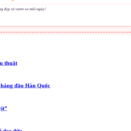
ống đẹp và vươn xa mỗi ngày!
u thuật
 hàng đầu Hàn Quốc
ịt”
i dọc dừa