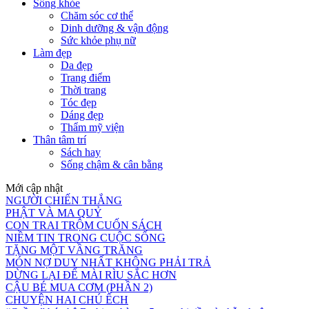
Sống khỏe
Chăm sóc cơ thể
Dinh dưỡng & vận động
Sức khỏe phụ nữ
Làm đẹp
Da đẹp
Trang điểm
Thời trang
Tóc đẹp
Dáng đẹp
Thẩm mỹ viện
Thân tâm trí
Sách hay
Sống chậm & cân bằng
Mới cập nhật
NGƯỜI CHIẾN THẮNG
PHẬT VÀ MA QUỶ
CON TRAI TRỘM CUỐN SÁCH
NIỀM TIN TRONG CUỘC SỐNG
TẶNG MỘT VẦNG TRĂNG
MÓN NỢ DUY NHẤT KHÔNG PHẢI TRẢ
DỪNG LẠI ĐỂ MÀI RÌU SẮC HƠN
CẬU BÉ MUA CƠM (PHẦN 2)
CHUYỆN HAI CHÚ ẾCH