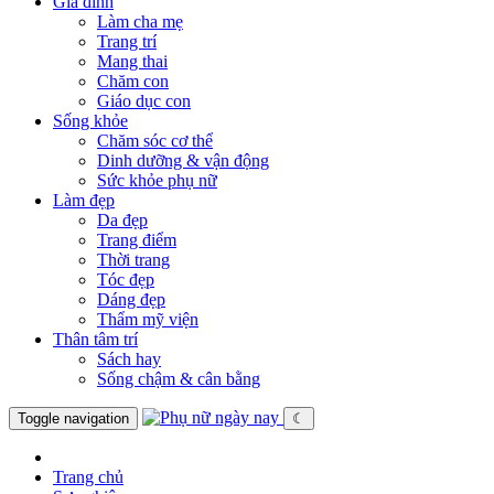
Gia đình
Làm cha mẹ
Trang trí
Mang thai
Chăm con
Giáo dục con
Sống khỏe
Chăm sóc cơ thể
Dinh dưỡng & vận động
Sức khỏe phụ nữ
Làm đẹp
Da đẹp
Trang điểm
Thời trang
Tóc đẹp
Dáng đẹp
Thẩm mỹ viện
Thân tâm trí
Sách hay
Sống chậm & cân bằng
Toggle navigation
☾
Trang chủ