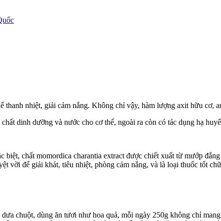
Quốc
 thể thanh nhiệt, giải cảm nắng. Không chỉ vậy, hàm lượng axit hữu cơ, 
 chất dinh dưỡng và nước cho cơ thể, ngoài ra còn có tác dụng hạ huyết
iệt, chất momordica charantia extract được chiết xuất từ mướp đắng có
vời để giải khát, tiêu nhiệt, phòng cảm nắng, và là loại thuốc tốt chữ
ưa chuột, dùng ăn tươi như hoa quả, mỗi ngày 250g không chỉ mang lại 