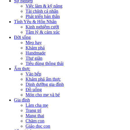
Sự nghiệp
Việc làm & kỹ năng
Tài chính cá nhân
Phát triển bản thân
Tình Yêu & Hôn Nhân
Kinh nghiệm cưới
Tâm lý & cảm xúc
Đời sống
Mẹo hay
Khám phá
Handmade
Thư giãn
Tiêu dùng thông thái
Ẩm thực
Vào bếp
Khám phá ẩm thực
Dinh dưỡng gia đình
Đồ uống
Món cho mẹ và bé
Gia đình
Làm cha mẹ
Trang trí
Mang thai
Chăm con
Giáo dục con