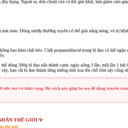
 đầy bụng. Ngoài ra, dưa chuột còn có thể giải khát, làm giảm cảm giá
làm mát máu. Dùng mướp thường xuyên có thể giải nắng nóng, và trị bện
không bao hàm chất béo. Chất propanoldiacid trong bí đao có thể ngăn 
éo.
ó thể dùng 500g bí đao nấu thành canh, ngày uống 3 lần, mối lần 1 bát l
ỉ vậy, bạn cắt bí đao thành từng miếng nhỏ xoa lên chỗ rôm sảy cũng sẽ
ới ước mơ và khát vọng. Bộ sách này giúp ba mẹ dễ dàng truyền cảm
NHÂN THẾ GIỚI ✨
n thế giới