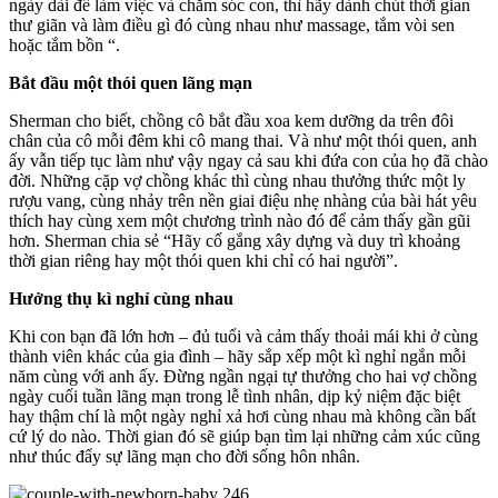
ngày dài để làm việc và chăm sóc con, thì hãy dành chút thời gian
thư giãn và làm điều gì đó cùng nhau như massage, tắm vòi sen
hoặc tắm bồn “.
Bắt đầu một thói quen lãng mạn
Sherman cho biết, chồng cô bắt đầu xoa kem dưỡng da trên đôi
chân của cô mỗi đêm khi cô mang thai. Và như một thói quen, anh
ấy vẫn tiếp tục làm như vậy ngay cả sau khi đứa con của họ đã chào
đời. Những cặp vợ chồng khác thì cùng nhau thưởng thức một ly
rượu vang, cùng nhảy trên nền giai điệu nhẹ nhàng của bài hát yêu
thích hay cùng xem một chương trình nào đó để cảm thấy gần gũi
hơn. Sherman chia sẻ “Hãy cố gắng xây dựng và duy trì khoảng
thời gian riêng hay một thói quen khi chỉ có hai người”.
Hưởng thụ kì nghỉ cùng nhau
Khi con bạn đã lớn hơn – đủ tuổi và cảm thấy thoải mái khi ở cùng
thành viên khác của gia đình – hãy sắp xếp một kì nghỉ ngắn mỗi
năm cùng với anh ấy. Đừng ngần ngại tự thưởng cho hai vợ chồng
ngày cuối tuần lãng mạn trong lễ tình nhân, dịp kỷ niệm đặc biệt
hay thậm chí là một ngày nghỉ xả hơi cùng nhau mà không cần bất
cứ lý do nào. Thời gian đó sẽ giúp bạn tìm lại những cảm xúc cũng
như thúc đẩy sự lãng mạn cho đời sống hôn nhân.