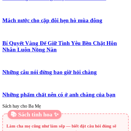
Mách nước cho cặp đôi hẹn hò mùa đông
Bí Quyết Vàng Để Giữ Tình Yêu Bền Chặt Hôn
Nhân Luôn Nồng Nàn
Những câu nói đừng bao giờ hỏi chàng
Những phẩm chất nên có ở anh chàng của bạn
Sách hay cho Ba Mẹ
📚 Sách tinh hoa ✨
Làm cha mẹ cũng như làm sếp — biết đặt câu hỏi đúng sẽ