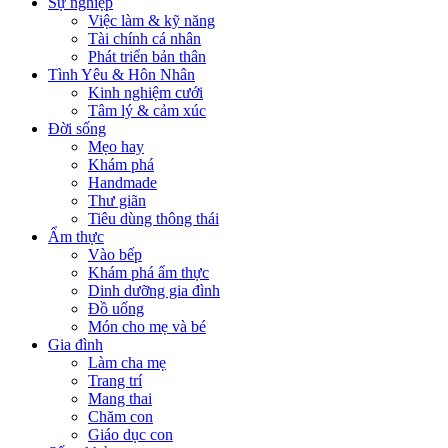
Sự nghiệp
Việc làm & kỹ năng
Tài chính cá nhân
Phát triển bản thân
Tình Yêu & Hôn Nhân
Kinh nghiệm cưới
Tâm lý & cảm xúc
Đời sống
Mẹo hay
Khám phá
Handmade
Thư giãn
Tiêu dùng thông thái
Ẩm thực
Vào bếp
Khám phá ẩm thực
Dinh dưỡng gia đình
Đồ uống
Món cho mẹ và bé
Gia đình
Làm cha mẹ
Trang trí
Mang thai
Chăm con
Giáo dục con