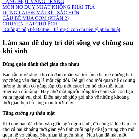
TẶNG MỘT VẦNG TRĂNG
MÓN NỢ DUY NHẤT KHÔNG PHẢI TRẢ
DỪNG LẠI ĐỂ MÀI RÌU SẮC HƠN
CẬU BÉ MUA CƠM (PHẦN 2)
CHUYỆN HAI CHÚ ẾCH
“Cuồng” búp bê Barbie – bà mẹ 5 con chi tiền tỷ phẫu thuật
Làm sao để duy trì đời sống vợ chồng sau
khi sinh
Đừng quên dành thời gian cho nhau
Bạn cần nhớ rằng, cho dù đảm nhận vai trò làm cha mẹ nhưng hai
vợ chồng vẫn đang là một cặp đôi. Để giữ cho mối quan hệ đi đúng
hướng thì nên cố gắng sắp xếp một cuộc hẹn hò cho mỗi tuần.
Sherman nói rằng “Hãy nhờ một người trông trẻ chăm sóc con bạn
và ra ngoài vui chơi. Điều này sẽ giúp gợi nhớ về những khoảng
thời gian hẹn hò lãng mạn trước đây”.
Tăng cường sự thân mật
Khi con bạn đã chìm vào giấc ngủ ngon lành, đó cũng là lúc bạn tạo
cho cả hai khoảng thời gian yên tĩnh cuối ngày để tập trung cho mối
quan hệ vợ chồng. Sherman khuyên rằng “Nếu bạn đã mất một