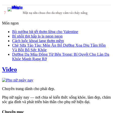
7
Mặt nạ sữa chua cho da nhạy cảm và cháy nắng
Món ngon
Bò nướng bít tết thơm lừng cho Valentine
Bí nhồi thịt hấp lạ lạ ngon ngon
Cách luộc khoai lang thơm mềm
Chè Sữa Táo Tàu: Món Ăn Bổ Dưỡng Xoa Dịu Tâm Hồn
Và Bồi Bổ Sức Khỏe
Dưỡng Da Mùa Đông Từ Bên Trong: Bí Quyết Cho Làn Da
Khỏe Mạnh Rạng Rỡ
Video
Chuyên trang dành cho phái đẹp.
Phụ nữ ngày nay — nơi chia sẻ kiến thức sống khỏe, làm đẹp, chăm
sóc gia đình và phát triển bản thân cho phụ nữ hiện đại.
Chuyên mục