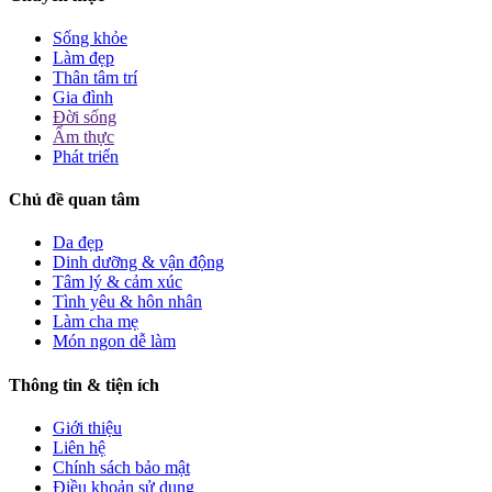
Sống khỏe
Làm đẹp
Thân tâm trí
Gia đình
Đời sống
Ẩm thực
Phát triển
Chủ đề quan tâm
Da đẹp
Dinh dưỡng & vận động
Tâm lý & cảm xúc
Tình yêu & hôn nhân
Làm cha mẹ
Món ngon dễ làm
Thông tin & tiện ích
Giới thiệu
Liên hệ
Chính sách bảo mật
Điều khoản sử dụng