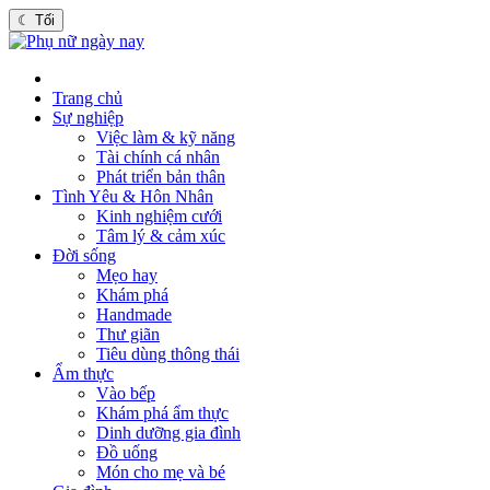
☾
Tối
Trang chủ
Sự nghiệp
Việc làm & kỹ năng
Tài chính cá nhân
Phát triển bản thân
Tình Yêu & Hôn Nhân
Kinh nghiệm cưới
Tâm lý & cảm xúc
Đời sống
Mẹo hay
Khám phá
Handmade
Thư giãn
Tiêu dùng thông thái
Ẩm thực
Vào bếp
Khám phá ẩm thực
Dinh dưỡng gia đình
Đồ uống
Món cho mẹ và bé