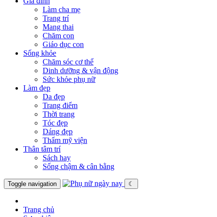
Gia đình
Làm cha mẹ
Trang trí
Mang thai
Chăm con
Giáo dục con
Sống khỏe
Chăm sóc cơ thể
Dinh dưỡng & vận động
Sức khỏe phụ nữ
Làm đẹp
Da đẹp
Trang điểm
Thời trang
Tóc đẹp
Dáng đẹp
Thẩm mỹ viện
Thân tâm trí
Sách hay
Sống chậm & cân bằng
Toggle navigation
☾
Trang chủ