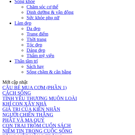
Sống khỏe
Chăm sóc cơ thể
Dinh dưỡng & vận động
Sức khỏe phụ nữ
Làm đẹp
Da đẹp
Trang điểm
Thời trang
Tóc đẹp
Dáng đẹp
Thẩm mỹ viện
Thân tâm trí
Sách hay
Sống chậm & cân bằng
Mới cập nhật
CẬU BÉ MUA CƠM (PHẦN 1)
CÁCH SỐNG
TÌNH YÊU THƯƠNG MUÔN LOÀI
KHỈ CON XÂY NHÀ
GIÁ TRỊ CỦA KIÊN NHẪN
NGƯỜI CHIẾN THẮNG
PHẬT VÀ MA QUỶ
CON TRAI TRỘM CUỐN SÁCH
NIỀM TIN TRONG CUỘC SỐNG