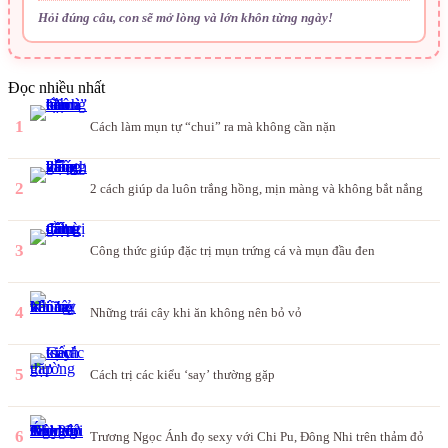
Hỏi đúng câu, con sẽ mở lòng và lớn khôn từng ngày!
Đọc nhiều nhất
1
Cách làm mụn tự “chui” ra mà không cần nặn
2
2 cách giúp da luôn trắng hồng, mịn màng và không bắt nắng
3
Công thức giúp đặc trị mụn trứng cá và mụn đầu đen
4
Những trái cây khi ăn không nên bỏ vỏ
5
Cách trị các kiểu ‘say’ thường gặp
6
Trương Ngọc Ánh đọ sexy với Chi Pu, Đông Nhi trên thảm đỏ