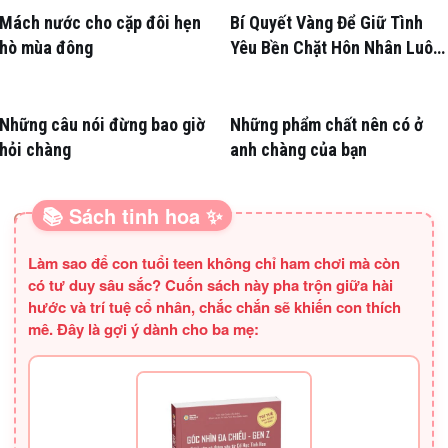
Mách nước cho cặp đôi hẹn
Bí Quyết Vàng Để Giữ Tình
hò mùa đông
Yêu Bền Chặt Hôn Nhân Luôn
Nồng Nàn
Những câu nói đừng bao giờ
Những phẩm chất nên có ở
hỏi chàng
anh chàng của bạn
📚 Sách tinh hoa ✨
SÁCH HAY CHO BA MẸ
Làm sao để con tuổi teen không chỉ ham chơi mà còn
có tư duy sâu sắc? Cuốn sách này pha trộn giữa hài
hước và trí tuệ cổ nhân, chắc chắn sẽ khiến con thích
mê. Đây là gợi ý dành cho ba mẹ: