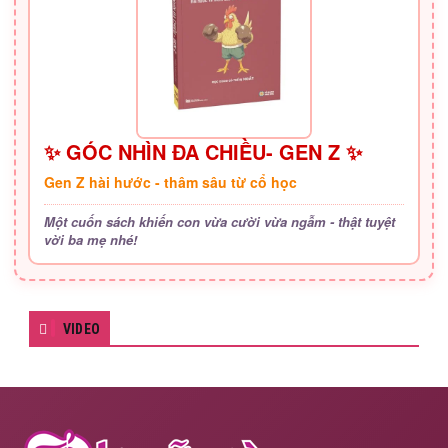
✨ GÓC NHÌN ĐA CHIỀU- GEN Z ✨
Gen Z hài hước - thâm sâu từ cổ học
Một cuốn sách khiến con vừa cười vừa ngẫm - thật tuyệt
vời ba mẹ nhé!
VIDEO