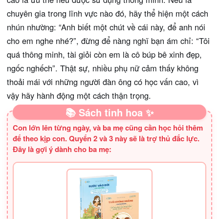
chuyên gia trong lĩnh vực nào đó, hãy thể hiện một cách
nhún nhường: “Anh biết một chút về cái này, để anh nói
cho em nghe nhé?”, đừng để nàng nghĩ bạn ám chỉ: “Tôi
quá thông minh, tài giỏi còn em là cô búp bê xinh đẹp,
ngốc nghếch”. Thật sự, nhiều phụ nữ cảm thấy không
thoải mái với những người đàn ông có học vấn cao, vì
vậy hãy hành động một cách thận trọng.
📚 Sách tinh hoa ✨
Con lớn lên từng ngày, và ba mẹ cũng cần học hỏi thêm
để theo kịp con. Quyển 2 và 3 này sẽ là trợ thủ đắc lực.
Đây là gợi ý dành cho ba mẹ: