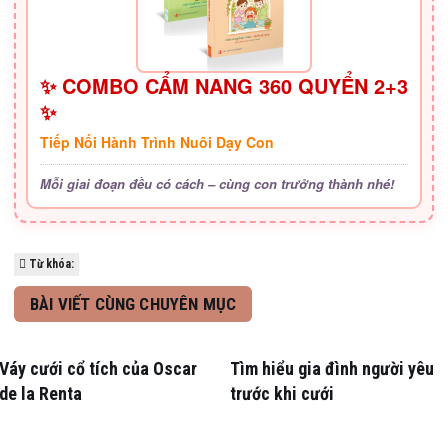
✨ COMBO CẨM NANG 360 QUYỂN 2+3
✨
Tiếp Nối Hành Trình Nuôi Dạy Con
Mỗi giai đoạn đều có cách – cùng con trưởng thành nhé!
Từ khóa:
BÀI VIẾT CÙNG CHUYÊN MỤC
Váy cưới cổ tích của Oscar
Tìm hiểu gia đình người yêu
de la Renta
trước khi cưới