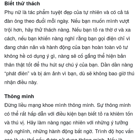
Biết thử thách
Phụ nữ là tác phẩm tuyệt đẹp của tự nhiên và có cả tá
đàn ông theo đuổi mỗi ngày. Nếu bạn muốn mình vượt
trội hơn, hãy thử thách nàng. Nếu bạn tỏ ra thờ ơ và xa
cách, nếu bạn khiến nàng nghĩ rằng bạn gọi điện chỉ vì
đang chán nản và hành động của bạn hoàn toàn vô tư
không hề có dụng ý gì, nàng sẽ cố gắng thể hiện bản
thân thật tốt để thu hút sự chú ý của bạn. Dần dần nàng
“phát điên” và bị ám ảnh vì bạn, dù sẽ không bao giờ thú
nhận điều này.
Thông minh
Đừng liều mạng khoe mình thông minh. Sự thông minh
có thể rất hấp dẫn với điều kiện bạn biết tỏ ra khiêm tốn
và thú vị. Hãy làm nàng ngạc nhiên với những ý tưởng
ngộ nghĩnh, những hành động bất ngờ. Trình độ học vấn
cao là ưu thế nếu được sử dụng thông minh. Nếu là