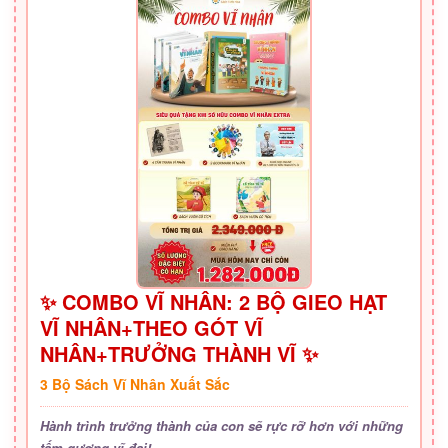
✨ COMBO VĨ NHÂN: 2 BỘ GIEO HẠT
VĨ NHÂN+THEO GÓT VĨ
NHÂN+TRƯỞNG THÀNH VĨ ✨
3 Bộ Sách Vĩ Nhân Xuất Sắc
Hành trình trưởng thành của con sẽ rực rỡ hơn với những
tấm gương vĩ đại!