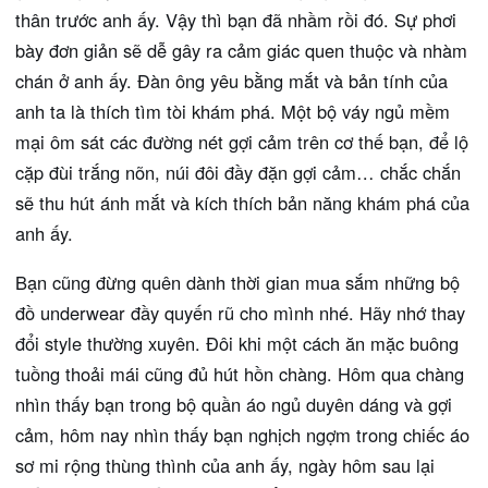
thân trước anh ấy. Vậy thì bạn đã nhầm rồi đó. Sự phơi
bày đơn giản sẽ dễ gây ra cảm giác quen thuộc và nhàm
chán ở anh ấy. Đàn ông yêu bằng mắt và bản tính của
anh ta là thích tìm tòi khám phá. Một bộ váy ngủ mềm
mại ôm sát các đường nét gợi cảm trên cơ thế bạn, để lộ
cặp đùi trắng nõn, núi đôi đầy đặn gợi cảm… chắc chắn
sẽ thu hút ánh mắt và kích thích bản năng khám phá của
anh ấy.
Bạn cũng đừng quên dành thời gian mua sắm những bộ
đồ underwear đầy quyến rũ cho mình nhé. Hãy nhớ thay
đổi style thường xuyên. Đôi khi một cách ăn mặc buông
tuồng thoải mái cũng đủ hút hồn chàng. Hôm qua chàng
nhìn thấy bạn trong bộ quần áo ngủ duyên dáng và gợi
cảm, hôm nay nhìn thấy bạn nghịch ngợm trong chiếc áo
sơ mi rộng thùng thình của anh ấy, ngày hôm sau lại