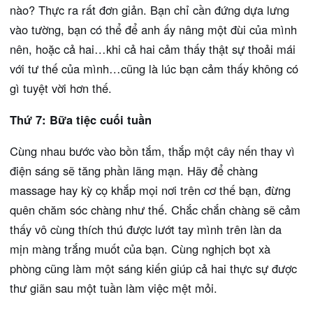
nào? Thực ra rất đơn giản. Bạn chỉ cần đứng dựa lưng
vào tường, bạn có thể để anh ấy nâng một đùi của mình
nên, hoặc cả hai…khi cả hai cảm thấy thật sự thoải mái
với tư thế của mình…cũng là lúc bạn cảm thấy không có
gì tuyệt vời hơn thế.
Thứ 7: Bữa tiệc cuối tuần
Cùng nhau bước vào bồn tắm, thắp một cây nến thay vì
điện sáng sẽ tăng phần lãng mạn. Hãy để chàng
massage hay kỳ cọ khắp mọi nơi trên cơ thế bạn, đừng
quên chăm sóc chàng như thế. Chắc chắn chàng sẽ cảm
thấy vô cùng thích thú được lướt tay mình trên làn da
mịn màng trắng muốt của bạn. Cùng nghịch bọt xà
phòng cũng làm một sáng kiến giúp cả hai thực sự được
thư giãn sau một tuần làm việc mệt mỏi.