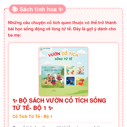
📚 Sách tinh hoa ✨
SÁCH HAY CHO BA MẸ
Những câu chuyện cổ tích quen thuộc có thể trở thành
bài học sống động về lòng tử tế. Đây là gợi ý dành cho
ba mẹ:
✨ BỘ SÁCH VƯỜN CỔ TÍCH SỐNG
TỬ TẾ- BỘ 1 ✨
Cổ Tích Tử Tế - Bộ 1