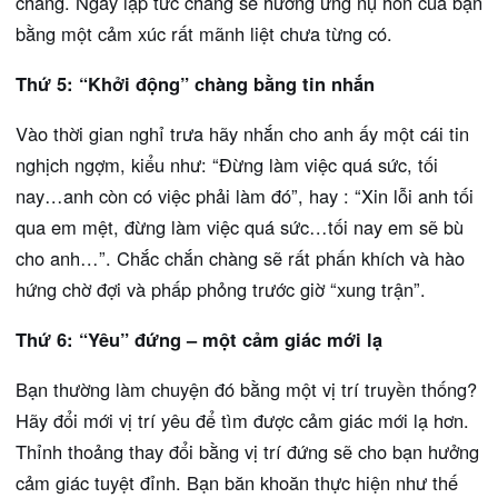
chàng. Ngay lập tức chàng sẽ hưởng ứng nụ hôn của bạn
bằng một cảm xúc rất mãnh liệt chưa từng có.
Thứ 5: “Khởi động” chàng bằng tin nhắn
Vào thời gian nghỉ trưa hãy nhắn cho anh ấy một cái tin
nghịch ngợm, kiểu như: “Đừng làm việc quá sức, tối
nay…anh còn có việc phải làm đó”, hay : “Xin lỗi anh tối
qua em mệt, đừng làm việc quá sức…tối nay em sẽ bù
cho anh…”. Chắc chắn chàng sẽ rất phấn khích và hào
hứng chờ đợi và phấp phỏng trước giờ “xung trận”.
Thứ 6: “Yêu” đứng – một cảm giác mới lạ
Bạn thường làm chuyện đó bằng một vị trí truyền thống?
Hãy đổi mới vị trí yêu để tìm được cảm giác mới lạ hơn.
Thỉnh thoảng thay đổi bằng vị trí đứng sẽ cho bạn hưởng
cảm giác tuyệt đỉnh. Bạn băn khoăn thực hiện như thế