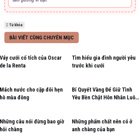
Từ khóa:
BÀI VIẾT CÙNG CHUYÊN MỤC
Váy cưới cổ tích của Oscar
Tìm hiểu gia đình người yêu
de la Renta
trước khi cưới
Mách nước cho cặp đôi hẹn
Bí Quyết Vàng Để Giữ Tình
hò mùa đông
Yêu Bền Chặt Hôn Nhân Luôn
Nồng Nàn
Những câu nói đừng bao giờ
Những phẩm chất nên có ở
hỏi chàng
anh chàng của bạn