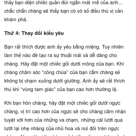
thấy bạn diện chiếc quần đùi ngắn mát mẻ của anh…
chắc chắn chàng sẽ thấy bạn có vô số điều thú vị cần
khám phá.
Thứ 4: Thay đổi kiểu yêu
Bạn rất thích được anh ấy yêu bằng miệng. Tuy nhiên
làm thế nào đề tạo ra sự thoải mái và dễ dàng cho
chàng. Hãy đặt một chiếc gối dưới mông của bạn. Khi
chàng chăm sóc “công chúa” của bạn cằm chàng sẽ
không bị chạm xuống dưới giường. Anh ấy sẽ rất thích
thú khi “vùng tam giác” của bạn cao hơn thường lệ.
Khi bạn hôn chàng, hãy đặt một chiếc gối dưới ngực
chàng, vị trí cao hơn của ngực sẽ cho chàng cảm nhận
tuyệt vời hơn của những va chạm, những cái lướt qua
lướt lại nhẹ nhàng của nhũ hoa và núi đôi trên ngực