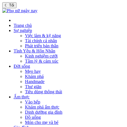
☾
Tối
Trang chủ
Sự nghiệp
Việc làm & kỹ năng
Tài chính cá nhân
Phát triển bản thân
Tình Yêu & Hôn Nhân
Kinh nghiệm cưới
Tâm lý & cảm xúc
Đời sống
Mẹo hay
Khám phá
Handmade
Thư giãn
Tiêu dùng thông thái
Ẩm thực
Vào bếp
Khám phá ẩm thực
Dinh dưỡng gia đình
Đồ uống
Món cho mẹ và bé