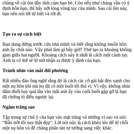
chàng về cái ôm đầy tình cảm bạn bè. Còn nếu như chàng vẫn có ý
định hôn bạn, thì hãy nới lỏng vòng tay của mình. Sau cái ôm này,
bạn nên nói lời từ biệt và rời đi.
Tạo ra sự cách biệt
Bạn đang đứng trước cửa nhà mình và biết rằng không muốn hôn
anh ấy chút nào. Vậy phải làm gì bây giờ? Thử tạo ra khoảng không
gian giữa hai người. Khoảng cách này ít nhất là cách một cánh tay.
Anh ta có thể sẽ lờ mờ nhận ra được ý định của bạn.
Tránh nhìn vào mắt đối phương
Rất nhiều đàn ông nghĩ rằng đó là cách các cô gái bật đèn xanh cho
một nụ hôn khi mà họ đã có một buổi tối thú vị. Vì vậy, không nhìn
đắm đuối hay quá lâu vào mắt anh ấy vào cuối buổi gặp gỡ là bạn
đã chứng tỏ điều ngược lại.
Ngắm trăng sao
Tập trung sự chú ý của bạn vào mặt trăng và những vì sao và nói:
“Bầu trời tối nay thật đẹp”. Lời nói này là cách khéo léo để từ chối
một nụ hôn và để chàng phân tán tư tưởng sang việc khác.