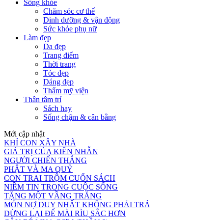
Sống khỏe
Chăm sóc cơ thể
Dinh dưỡng & vận động
Sức khỏe phụ nữ
Làm đẹp
Da đẹp
Trang điểm
Thời trang
Tóc đẹp
Dáng đẹp
Thẩm mỹ viện
Thân tâm trí
Sách hay
Sống chậm & cân bằng
Mới cập nhật
KHỈ CON XÂY NHÀ
GIÁ TRỊ CỦA KIÊN NHẪN
NGƯỜI CHIẾN THẮNG
PHẬT VÀ MA QUỶ
CON TRAI TRỘM CUỐN SÁCH
NIỀM TIN TRONG CUỘC SỐNG
TẶNG MỘT VẦNG TRĂNG
MÓN NỢ DUY NHẤT KHÔNG PHẢI TRẢ
DỪNG LẠI ĐỂ MÀI RÌU SẮC HƠN