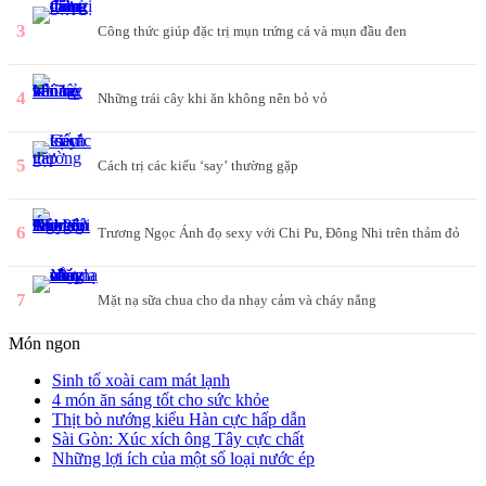
3
Công thức giúp đặc trị mụn trứng cá và mụn đầu đen
4
Những trái cây khi ăn không nên bỏ vỏ
5
Cách trị các kiểu ‘say’ thường gặp
6
Trương Ngọc Ánh đọ sexy với Chi Pu, Đông Nhi trên thảm đỏ
7
Mặt nạ sữa chua cho da nhạy cảm và cháy nắng
Món ngon
Sinh tố xoài cam mát lạnh
4 món ăn sáng tốt cho sức khỏe
Thịt bò nướng kiểu Hàn cực hấp dẫn
Sài Gòn: Xúc xích ông Tây cực chất
Những lợi ích của một số loại nước ép