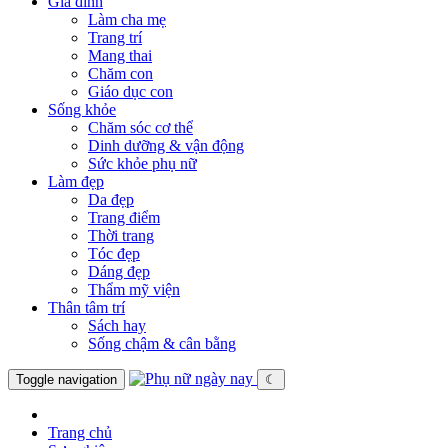
Gia đình
Làm cha mẹ
Trang trí
Mang thai
Chăm con
Giáo dục con
Sống khỏe
Chăm sóc cơ thể
Dinh dưỡng & vận động
Sức khỏe phụ nữ
Làm đẹp
Da đẹp
Trang điểm
Thời trang
Tóc đẹp
Dáng đẹp
Thẩm mỹ viện
Thân tâm trí
Sách hay
Sống chậm & cân bằng
Toggle navigation
☾
Trang chủ