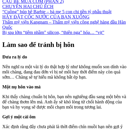
CẬU BÉ MUA CƠM (PHẦN 2)
CHUYỆN HAI CHÚ ẾCH
“Cuồng” búp bê Barbie – bà mẹ 5 con chi tiền tỷ phẫu thuật
HÃY ĐẶT CỐC NƯỚC CỦA BẠN XUỐNG
Thẩm mỹ viện Kangnam – Thẩm mỹ viện công nghệ hàng đầu Hàn
Quốc
Bị spa lởm “tiêm nhầm” silicon, “thiên nga” hóa… “vịt”
Làm sao để tránh bị hôn
Đưa ra lý do
Nên nghĩ ra một vài lý do thật hợp lý như không muốn son dính vào
môi chàng, đang đau đớn vì bị nẻ môi hay thời điểm này còn quá
sớm… Chàng sẽ tự hiểu mà không bắt ép bạn.
Một nụ hôn vào má
Khi thấy chàng chuẩn bị hôn, bạn nên nghiêng đầu sang một bên và
để chàng thơm lên má. Anh ấy sẽ khó lòng từ chối hành động của
bạn và hy vọng sẽ được môi chạm môi trong tương lai.
Gợi ý một cái ôm
Xác định rằng đây chưa phải là thời điểm chín muồi bạn nên gợi ý