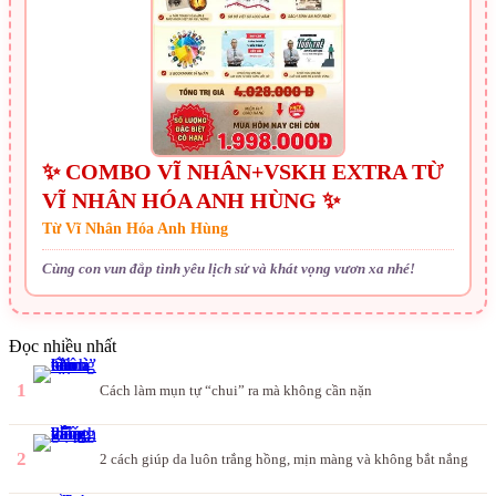
✨ COMBO VĨ NHÂN+VSKH EXTRA TỪ
VĨ NHÂN HÓA ANH HÙNG ✨
Từ Vĩ Nhân Hóa Anh Hùng
Cùng con vun đắp tình yêu lịch sử và khát vọng vươn xa nhé!
Đọc nhiều nhất
1
Cách làm mụn tự “chui” ra mà không cần nặn
2
2 cách giúp da luôn trắng hồng, mịn màng và không bắt nắng