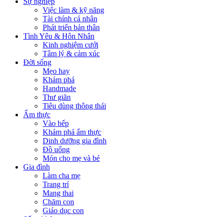
Sự nghiệp
Việc làm & kỹ năng
Tài chính cá nhân
Phát triển bản thân
Tình Yêu & Hôn Nhân
Kinh nghiệm cưới
Tâm lý & cảm xúc
Đời sống
Mẹo hay
Khám phá
Handmade
Thư giãn
Tiêu dùng thông thái
Ẩm thực
Vào bếp
Khám phá ẩm thực
Dinh dưỡng gia đình
Đồ uống
Món cho mẹ và bé
Gia đình
Làm cha mẹ
Trang trí
Mang thai
Chăm con
Giáo dục con