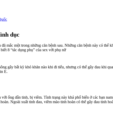
Quốc
tình dục
n đã mắc một trong những căn bệnh sau. Những căn bệnh này có thể khi
biết 8 “tác dụng phụ” của sex với phụ nữ
ng gây bất kỳ khó khăn nào khi đi tiểu, nhưng có thể gây đau khi quan
in E.
 với ống dẫn tinh, bị viêm. Tình trạng này khá phổ biến ở các bạn nam 
oàn. Ngoài xuất tinh đau, viêm mào tinh hoàn có thể gây đau tinh hoà