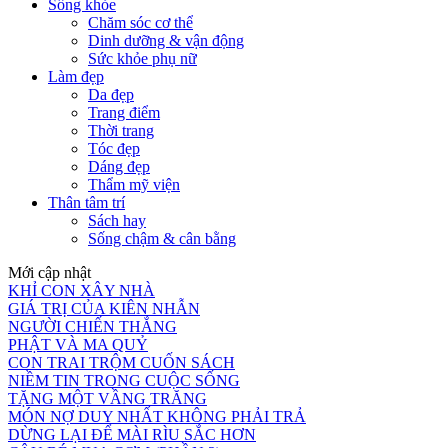
Sống khỏe
Chăm sóc cơ thể
Dinh dưỡng & vận động
Sức khỏe phụ nữ
Làm đẹp
Da đẹp
Trang điểm
Thời trang
Tóc đẹp
Dáng đẹp
Thẩm mỹ viện
Thân tâm trí
Sách hay
Sống chậm & cân bằng
Mới cập nhật
KHỈ CON XÂY NHÀ
GIÁ TRỊ CỦA KIÊN NHẪN
NGƯỜI CHIẾN THẮNG
PHẬT VÀ MA QUỶ
CON TRAI TRỘM CUỐN SÁCH
NIỀM TIN TRONG CUỘC SỐNG
TẶNG MỘT VẦNG TRĂNG
MÓN NỢ DUY NHẤT KHÔNG PHẢI TRẢ
DỪNG LẠI ĐỂ MÀI RÌU SẮC HƠN