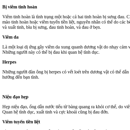
Bị viêm tinh hoàn
Viêm tinh hoàn là tình trạng một hoặc cả hai tinh hoàn bị sưng đau.
mào tinh hoàn hoặc viêm tuyến tiền liệt, nguyên nhân có thể do các b
và xuất tinh, bìu bị sưng, đau tinh hoàn, và đau ở bẹn.
Viêm da
Là một loại dị ứng gây viêm da xung quanh dương vật do nhạy cảm vớ
Những người này có thể bị đau khi quan hệ tình dục.
Herpes
Những người đàn ông bị herpes có vết loét trên dương vật có thể dẫn 
hưởng đến bạn tình.
Niệu đạo hẹp
Hẹp niệu đạo, ống dẫn nước tiểu từ bàng quang ra khỏi cơ thể, do vi
Quan hệ tình dục, xuất tinh và cực khoái cũng bị đau đớn.
Viêm tuyến tiền liệt