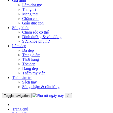
Gia đình
Làm cha mẹ
Trang trí
Mang thai
Chăm con
Giáo dục con
Sống khỏe
Chăm sóc cơ thể
Dinh dưỡng & vận động
Sức khỏe phụ nữ
Làm đẹp
Da đẹp
Trang điểm
Thời trang
Tóc đẹp
Dáng đẹp
Thẩm mỹ viện
Thân tâm trí
Sách hay
Sống chậm & cân bằng
Toggle navigation
☾
Trang chủ