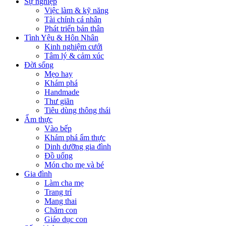
Sự nghiệp
Việc làm & kỹ năng
Tài chính cá nhân
Phát triển bản thân
Tình Yêu & Hôn Nhân
Kinh nghiệm cưới
Tâm lý & cảm xúc
Đời sống
Mẹo hay
Khám phá
Handmade
Thư giãn
Tiêu dùng thông thái
Ẩm thực
Vào bếp
Khám phá ẩm thực
Dinh dưỡng gia đình
Đồ uống
Món cho mẹ và bé
Gia đình
Làm cha mẹ
Trang trí
Mang thai
Chăm con
Giáo dục con