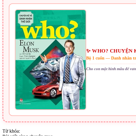
✨ WHO? CHUYỆN K
Bộ 1 cuốn — Danh nhân t
Cho con một hình mẫu để vươ
Từ khóa: