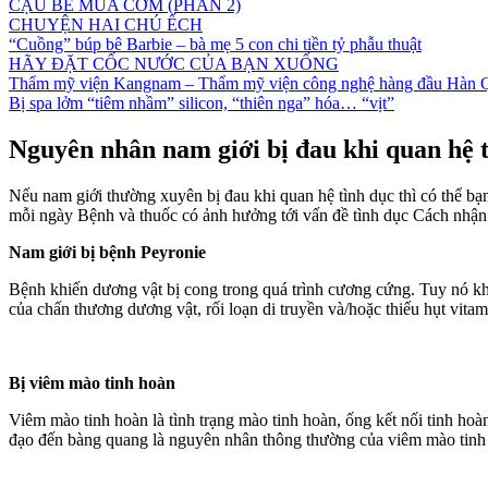
CẬU BÉ MUA CƠM (PHẦN 2)
CHUYỆN HAI CHÚ ẾCH
“Cuồng” búp bê Barbie – bà mẹ 5 con chi tiền tỷ phẫu thuật
HÃY ĐẶT CỐC NƯỚC CỦA BẠN XUỐNG
Thẩm mỹ viện Kangnam – Thẩm mỹ viện công nghệ hàng đầu Hàn 
Bị spa lởm “tiêm nhầm” silicon, “thiên nga” hóa… “vịt”
Nguyên nhân nam giới bị đau khi quan hệ 
Nếu nam giới thường xuyên bị đau khi quan hệ tình dục thì có thể bạ
mỗi ngày Bệnh và thuốc có ảnh hưởng tới vấn đề tình dục Cách nhận 
Nam giới bị bệnh Peyronie
Bệnh khiến dương vật bị cong trong quá trình cương cứng. Tuy nó khô
của chấn thương dương vật, rối loạn di truyền và/hoặc thiếu hụt vitam
Bị viêm mào tinh hoàn
Viêm mào tinh hoàn là tình trạng mào tinh hoàn, ống kết nối tinh hoàn
đạo đến bàng quang là nguyên nhân thông thường của viêm mào tinh h