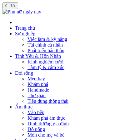
☾
Tối
Trang chủ
Sự nghiệp
Việc làm & kỹ năng
Tài chính cá nhân
Phát triển bản thân
Tình Yêu & Hôn Nhân
Kinh nghiệm cưới
Tâm lý & cảm xúc
Đời sống
Mẹo hay
Khám phá
Handmade
Thư giãn
Tiêu dùng thông thái
Ẩm thực
Vào bếp
Khám phá ẩm thực
Dinh dưỡng gia đình
Đồ uống
Món cho mẹ và bé