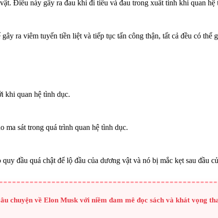
ật. Điều này gây ra đau khi đi tiểu và đau trong xuất tinh khi quan hệ 
 gây ra viêm tuyến tiền liệt và tiếp tục tấn công thận, tất cả đều có th
 khi quan hệ tình dục.
ma sát trong quá trình quan hệ tình dục.
quy đầu quá chật để lộ đầu của dương vật và nó bị mắc kẹt sau đầu c
Câu chuyện về Elon Musk với niềm đam mê đọc sách và khát vọng thay 