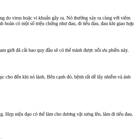
ờng do virus hoặc vi khuẩn gây ra. Nó thường xảy ra cùng với viêm
h hoàn có một số triệu chứng như đau, đi tiểu đau, đau khi giao hợp
m giới đã cắt bao quy đầu sẽ có thể tránh được nỗi ưu phiền này.
dục cho đến khi nó lành. Bên cạnh đó, bệnh rất dễ lây nhiễm và ảnh
g. Hẹp niệu đạo có thể làm cho dương vật sưng lên, làm đi tiểu đau.