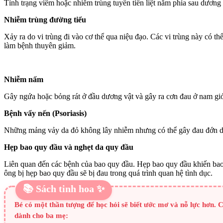
Tình trạng viêm hoặc nhiễm trùng tuyến tiền liệt nằm phía sau dương v
Nhiễm trùng đường tiểu
Xảy ra do vi trùng đi vào cơ thể qua niệu đạo. Các vi trùng này có thể
làm bệnh thuyên giảm.
Nhiễm nấm
Gây ngứa hoặc bỏng rát ở đầu dương vật và gây ra cơn đau ở nam giới
Bệnh vẩy nến (Psoriasis)
Những mảng vảy da đỏ không lây nhiễm nhưng có thể gây đau đớn do 
Hẹp bao quy đầu và nghẹt da quy đầu
Liên quan đến các bệnh của bao quy đầu. Hẹp bao quy đầu khiến bao 
ông bị hẹp bao quy đầu sẽ bị đau trong quá trình quan hệ tình dục.
📚 Sách tinh hoa ✨
Bé có một thần tượng để học hỏi sẽ biết ước mơ và nỗ lực hơn. 
dành cho ba mẹ: