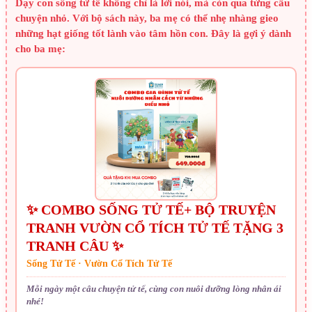
Dạy con sống tử tế không chỉ là lời nói, mà còn qua từng câu
chuyện nhỏ. Với bộ sách này, ba mẹ có thể nhẹ nhàng gieo
những hạt giống tốt lành vào tâm hồn con. Đây là gợi ý dành
cho ba mẹ:
✨ COMBO SỐNG TỬ TẾ+ BỘ TRUYỆN
TRANH VƯỜN CỔ TÍCH TỬ TẾ TẶNG 3
TRANH CÂU ✨
Sống Tử Tế · Vườn Cổ Tích Tử Tế
Mỗi ngày một câu chuyện tử tế, cùng con nuôi dưỡng lòng nhân ái
nhé!