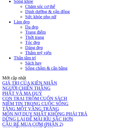
Sống khỏe
Chăm sóc cơ thể
Dinh dưỡng & vận động
Sức khỏe phụ nữ
Làm đẹp
Da đẹp
Trang điểm
Thời trang
Tóc đẹp
Dáng đẹp
Thẩm mỹ viện
Thân tâm trí
Sách hay
Sống chậm & cân bằng
Mới cập nhật
GIÁ TRỊ CỦA KIÊN NHẪN
NGƯỜI CHIẾN THẮNG
PHẬT VÀ MA QUỶ
CON TRAI TRỘM CUỐN SÁCH
NIỀM TIN TRONG CUỘC SỐNG
TẶNG MỘT VẦNG TRĂNG
MÓN NỢ DUY NHẤT KHÔNG PHẢI TRẢ
DỪNG LẠI ĐỂ MÀI RÌU SẮC HƠN
CẬU BÉ MUA CƠM (PHẦN 2)