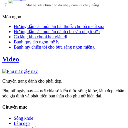
7
Mặt nạ sữa chua cho da nhạy cảm và cháy nắng
Món ngon
Hướng dẫn các món ăn bài thuốc cho bà mẹ ít sữa
Hướng dẫn các món ăn dành cho sản phụ ít sữa
Cá lăng kho chuối hột giản dị
Bánh quy táo ngon mê ly
Bánh mỳ chiên tỏi cho bữa sáng ngon miệng
Video
Chuyên trang dành cho phái đẹp.
Phụ nữ ngày nay — nơi chia sẻ kiến thức sống khỏe, làm đẹp, chăm
sóc gia đình và phát triển bản thân cho phụ nữ hiện đại.
Chuyên mục
Sống khỏe
Làm đẹp