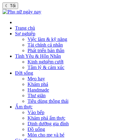
☾
Tối
Trang chủ
Sự nghiệp
Việc làm & kỹ năng
Tài chính cá nhân
Phát triển bản thân
Tình Yêu & Hôn Nhân
Kinh nghiệm cưới
Tâm lý & cảm xúc
Đời sống
Mẹo hay
Khám phá
Handmade
Thư giãn
Tiêu dùng thông thái
Ẩm thực
Vào bếp
Khám phá ẩm thực
Dinh dưỡng gia đình
Đồ uống
Món cho mẹ và bé