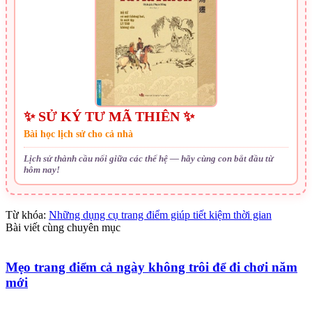
✨ SỬ KÝ TƯ MÃ THIÊN ✨
Bài học lịch sử cho cả nhà
Lịch sử thành cầu nối giữa các thế hệ — hãy cùng con bắt đầu từ
hôm nay!
Từ khóa:
Những dụng cụ trang điểm giúp tiết kiệm thời gian
Bài viết cùng chuyên mục
Mẹo trang điểm cả ngày không trôi để đi chơi năm
mới