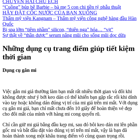
CHUYỆN HAI CHÚ ẾCH
“Cuồng” búp bê Barbie – bà mẹ 5 con chi tiền tỷ phẫu thuật
HÃY ĐẶT CỐC NƯỚC CỦA BẠN XUỐNG
Thẩm mỹ viện Kangnam – Thẩm mỹ viện công nghệ hàng đầu Hàn
Quốc
Bị spa lởm “tiêm nhầm” silicon, “thiên nga” hóa… “vịt”
Sự thật về “thần dược” serum nâng mũi cho sống mũi dọc dừa
Những dụng cụ trang điểm giúp tiết kiệm
thời gian
Dụng cụ gắn mi
Việc gắn mi giả thường làm bạn mất rất nhiều thời gian và đôi khi
không được như ý bởi keo dán có thể khiến bạn gặp rắc rối khi dính
vào tay hoặc không dán đúng vị trí của mi giả trên mi mắt. Với dụng
cụ gắn mi giả, bạn chỉ mất chưa đến 10 giây để hoàn thiện vẻ đẹp
cho đôi mắt của mình với hàng mi cong quyến rũ.
Chỉ cần giữ mi giả bằng đầu kẹp mi, sau đó bôi keo dán mi lên phần
gốc mi và bắt đầu đặt vào đúng vị trí trên mí mắt, vậy là bạn đã
hoàn thành xong một khâu trang điểm vô cùng quan trọng rồi.