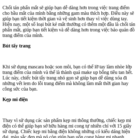
Chổi tán phấn mắt sẽ giúp bạn dễ dàng hơn trong việc trang điểm
cho bầu mắt của mình bằng những gam màu thích hợp. Điều này sẽ
giúp bạn tiết kiệm thời gian và vệ sinh hơn thay vì việc dùng tay.
Hiện nay, một số loại bút kẻ mắt thường có thêm một đầu là chổi tán
phấn mắt, giúp bạn tiết kiệm và dễ dàng hơn trong việc bảo quản đồ
trang điểm của mình.
Bút tẩy trang
Khi sử dụng mascara hoặc son môi, bạn có thể lỡ tay làm nhòe lớp
trang điểm của mình và thế là thành quả make up bỗng tiêu tan hết.
Lúc này, chiếc bút tẩy trang nhỏ gọn sẽ giúp bạn dễ dàng xóa đi
những vết lem do lỗi trang điểm mà không làm mất thời gian hay
công sức của bạn.
Kẹp mi điện
Thay vì sử dụng các sản phẩm kẹp mi thông thường, chiếc kẹp mi
điện có thể giúp bạn sở hữu hàng mi cong tự nhiên chỉ với 15 giây
sử dụng. Chiếc kẹp mi bằng điện không những có kiểu dáng hiện
đại, màu sắc đẹp mà nó còn giúp bạn uốn cong hàng mi nhanh