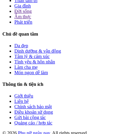
Thân tâm trí
Gia đình
Đời sống
Ẩm thực
Phát triển
Chủ đề quan tâm
Da đẹp
Dinh dưỡng & vận động
Tâm lý & cảm xúc
Tình yêu & hôn nhân
Làm cha mẹ
Món ngon dễ làm
Thông tin & tiện ích
Giới thiệu
Liên hệ
Chính sách bảo mật
Điều khoản sử dụng
Gửi bài cộng tác
Quảng cáo / hợp tác
© 2026
Phụ nữ ngày nay
. All rights reserved.