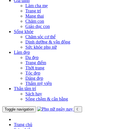
Gia đình
Làm cha mẹ
Trang trí
Mang thai
Chăm con
Giáo dục con
Sống khỏe
Chăm sóc cơ thể
Dinh dưỡng & vận động
Sức khỏe phụ nữ
Làm đẹp
Da đẹp
Trang điểm
Thời trang
Tóc đẹp
Dáng đẹp
Thẩm mỹ viện
Thân tâm trí
Sách hay
Sống chậm & cân bằng
Toggle navigation
☾
Trang chủ