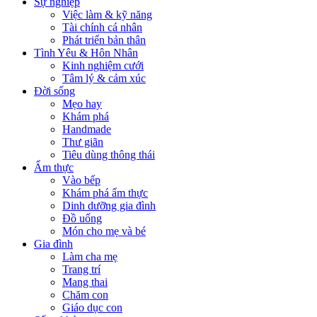
Sự nghiệp
Việc làm & kỹ năng
Tài chính cá nhân
Phát triển bản thân
Tình Yêu & Hôn Nhân
Kinh nghiệm cưới
Tâm lý & cảm xúc
Đời sống
Mẹo hay
Khám phá
Handmade
Thư giãn
Tiêu dùng thông thái
Ẩm thực
Vào bếp
Khám phá ẩm thực
Dinh dưỡng gia đình
Đồ uống
Món cho mẹ và bé
Gia đình
Làm cha mẹ
Trang trí
Mang thai
Chăm con
Giáo dục con